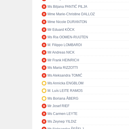
Ms Biljana PANTIĆ PILJA
Mme Marie-Christine DALLOZ
Mme Nicole DURANTON
Mr Eduard KÖCK
Ms Ria OOMEN-RUIJTEN
M. Filippo LOMBARDI
Mr Andreas NICK
Mr Frank HEINRICH
Ms Maria RIZZOTTI
Ms Aleksandra TOMIĆ
Ms Annicka ENGBLOM
M. Luís LEITE RAMOS
Ms Boriana ÅBERG
Mr Josef RIEF
Ms Carmen LEYTE
Ms Zeynep YILDIZ