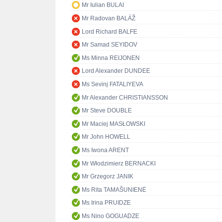
Mr Iulian BULAI
Mr Radovan BALÁŽ
Lord Richard BALFE
Mr Samad SEYIDOV
Ms Minna REIJONEN
Lord Alexander DUNDEE
Ms Sevinj FATALIYEVA
Mr Alexander CHRISTIANSSON
Mr Steve DOUBLE
Mr Maciej MASŁOWSKI
Mr John HOWELL
Ms Iwona ARENT
Mr Włodzimierz BERNACKI
Mr Grzegorz JANIK
Ms Rita TAMAŠUNIENĖ
Ms Irina PRUIDZE
Ms Nino GOGUADZE