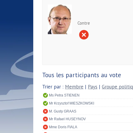
Contre
Tous les participants au vote
Trier par :
Membre
|
Pays
|
Groupe politi
Ms Petra STIENEN
Mr Krzysztof MIESZKOWSKI
M. Gusty GRAAS
Mr Rafael HUSEYNOV
Mme Doris FIALA