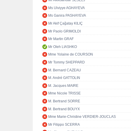
Mr Aleksandar ŠEŠELJ
Ms Ulviyye AGHAYEVA
Ms Ganira PASHAYEVA
Mr Akif Çağatay KILIÇ
Mr Paolo GRIMOLDI
Mr Martin GRAF
Mr Oleh LIASHKO
Mme Yolaine de COURSON
Mr Tommy SHEPPARD
M. Bernard CAZEAU
M. André GATTOLIN
M. Jacques MAIRE
Mme Nicole TRISSE
M. Bertrand SORRE
M. Bertrand BOUYX
Mme Marie-Christine VERDIER-JOUCLAS
Mr Filippo SCERRA