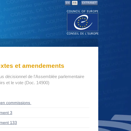
EN
FR
EXTRANET
textes et amendements
us décisionnel de l'Assemblée parlementaire
rs et le vote (Doc. 14900)
 en commissions
ment 3
ment 133