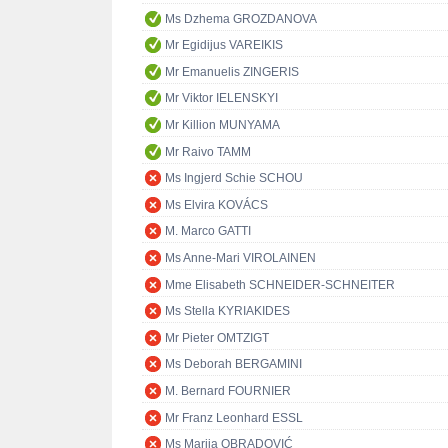
Ms Dzhema GROZDANOVA
Mr Egidijus VAREIKIS
Mr Emanuelis ZINGERIS
Mr Viktor IELENSKYI
Mr Killion MUNYAMA
Mr Raivo TAMM
Ms Ingjerd Schie SCHOU
Ms Elvira KOVÁCS
M. Marco GATTI
Ms Anne-Mari VIROLAINEN
Mme Elisabeth SCHNEIDER-SCHNEITER
Ms Stella KYRIAKIDES
Mr Pieter OMTZIGT
Ms Deborah BERGAMINI
M. Bernard FOURNIER
Mr Franz Leonhard ESSL
Ms Marija OBRADOVIĆ