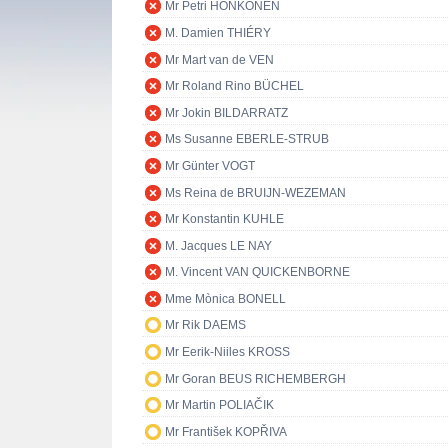
Mr Petri HONKONEN
M. Damien THIÉRY
Mr Mart van de VEN
Mr Roland Rino BÜCHEL
Mr Jokin BILDARRATZ
Ms Susanne EBERLE-STRUB
Mr Günter VOGT
Ms Reina de BRUIJN-WEZEMAN
Mr Konstantin KUHLE
M. Jacques LE NAY
M. Vincent VAN QUICKENBORNE
Mme Mònica BONELL
Mr Rik DAEMS
Mr Eerik-Niiles KROSS
Mr Goran BEUS RICHEMBERGH
Mr Martin POLIAČIK
Mr František KOPŘIVA