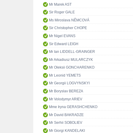
Mr Marek AST
Sir Roger GALE
Ms Miroslava NĚMCOVÁ
Sir Christopher CHOPE
Mr Nigel EVANS
Sir Edward LEIGH
Mr Ian LIDDELL-GRAINGER
Mr Arkadiusz MULARCZYK
Mr Oleksii GONCHARENKO
Mr Leonid YEMETS
Mr Georgii LOGVYNSKYI
Mr Boryslav BEREZA
Mr Volodymyr ARIEV
Mme Iryna GERASHCHENKO
Mr David BAKRADZE
Mr Serhii SOBOLIEV
Mr Giorgi KANDELAKI