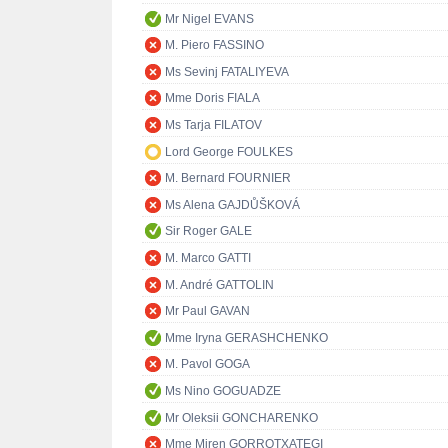
Mr Nigel EVANS
M. Piero FASSINO
Ms Sevinj FATALIYEVA
Mme Doris FIALA
Ms Tarja FILATOV
Lord George FOULKES
M. Bernard FOURNIER
Ms Alena GAJDŮŠKOVÁ
Sir Roger GALE
M. Marco GATTI
M. André GATTOLIN
Mr Paul GAVAN
Mme Iryna GERASHCHENKO
M. Pavol GOGA
Ms Nino GOGUADZE
Mr Oleksii GONCHARENKO
Mme Miren GORROTXATEGI