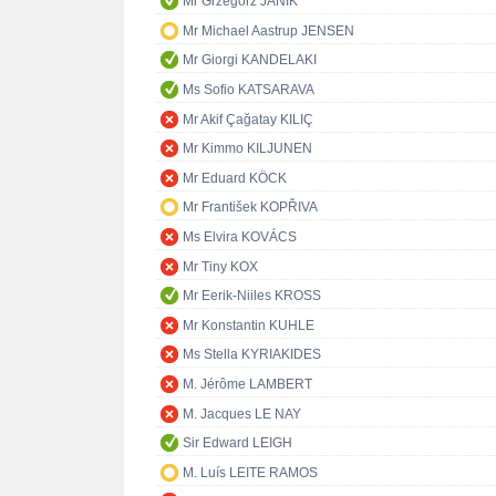
Mr Grzegorz JANIK
Mr Michael Aastrup JENSEN
Mr Giorgi KANDELAKI
Ms Sofio KATSARAVA
Mr Akif Çağatay KILIÇ
Mr Kimmo KILJUNEN
Mr Eduard KÖCK
Mr František KOPŘIVA
Ms Elvira KOVÁCS
Mr Tiny KOX
Mr Eerik-Niiles KROSS
Mr Konstantin KUHLE
Ms Stella KYRIAKIDES
M. Jérôme LAMBERT
M. Jacques LE NAY
Sir Edward LEIGH
M. Luís LEITE RAMOS