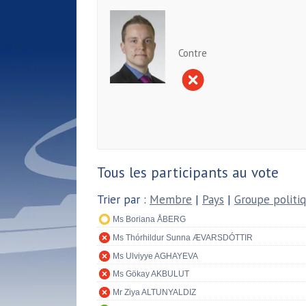
Contre
Tous les participants au vote
Trier par :
Membre
|
Pays
|
Groupe politi
Ms Boriana ÅBERG
Ms Thórhildur Sunna ÆVARSDÓTTIR
Ms Ulviyye AGHAYEVA
Ms Gökay AKBULUT
Mr Ziya ALTUNYALDIZ