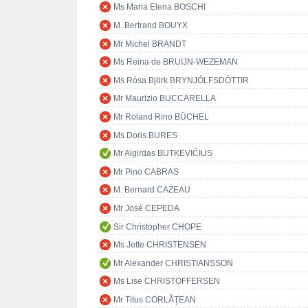
Ms Maria Elena BOSCHI
M. Bertrand BOUYX
Mr Michel BRANDT
Ms Reina de BRUIJN-WEZEMAN
Ms Rósa Björk BRYNJÓLFSDÓTTIR
Mr Maurizio BUCCARELLA
Mr Roland Rino BÜCHEL
Ms Doris BURES
Mr Algirdas BUTKEVIČIUS
Mr Pino CABRAS
M. Bernard CAZEAU
Mr José CEPEDA
Sir Christopher CHOPE
Ms Jette CHRISTENSEN
Mr Alexander CHRISTIANSSON
Ms Lise CHRISTOFFERSEN
Mr Titus CORLĂŢEAN