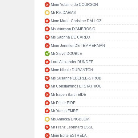
Mme Yolaine de COURSON
Mr Rik DAEMS
Mme Marie-Christine DALLOZ
Ms Vanessa D'AMBROSIO
Ms Sabrina DE CARLO
Mme Jennifer DE TEMMERMAN
Mr Steve DOUBLE
Lord Alexander DUNDEE
Mme Nicole DURANTON
Ms Susanne EBERLE-STRUB
Mr Constantinos EFSTATHIOU
Mr Espen Barth EIDE
Mr Petter EIDE
Mr Yunus EMRE
Ms Annicka ENGBLOM
Mr Franz Leonhard ESSL
Mme Edite ESTRELA