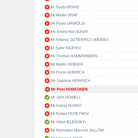
M. Gusty GRAAS
Mr Martin GRAF
Mr Paolo GRIMOLDI
Ms Emine Nur GÜNAY
Mr Antonio GUTIÉRREZ LIMONES
M. Sabir HAJIYEV
Mr Thomas HAMMARBERG
Mr Martin HEBNER
Mr Frank HEINRICH
Ms Gabriela HEINRICH
Mr Petri HONKONEN
Mr John HOWELL
Mr Andrej HUNKO
Mr Rafael HUSEYNOV
Mr Viktor IELENSKYI
Mr Momodou Malcolm JALLOW