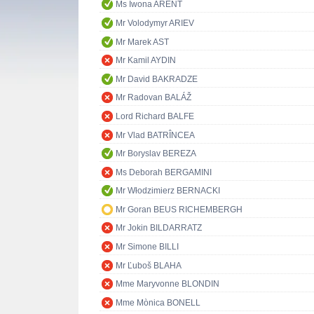
Ms Iwona ARENT
Mr Volodymyr ARIEV
Mr Marek AST
Mr Kamil AYDIN
Mr David BAKRADZE
Mr Radovan BALÁŽ
Lord Richard BALFE
Mr Vlad BATRÎNCEA
Mr Boryslav BEREZA
Ms Deborah BERGAMINI
Mr Włodzimierz BERNACKI
Mr Goran BEUS RICHEMBERGH
Mr Jokin BILDARRATZ
Mr Simone BILLI
Mr Ľuboš BLAHA
Mme Maryvonne BLONDIN
Mme Mònica BONELL