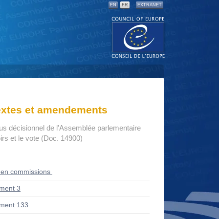
EN
FR
EXTRANET
textes et amendements
us décisionnel de l'Assemblée parlementaire
rs et le vote (Doc. 14900)
 en commissions
ment 3
ment 133