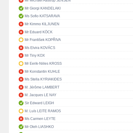
Mr Michael Aastrup JENSEN
Mr Giorgi KANDELAKI
Ms Sofio KATSARAVA
Mr Kimmo KILJUNEN
Mr Eduard KÖCK
Mr František KOPŘIVA
Ms Elvira KOVÁCS
Mr Tiny KOX
Mr Eerik-Niiles KROSS
Mr Konstantin KUHLE
Ms Stella KYRIAKIDES
M. Jérôme LAMBERT
M. Jacques LE NAY
Sir Edward LEIGH
M. Luís LEITE RAMOS
Ms Carmen LEYTE
Mr Oleh LIASHKO