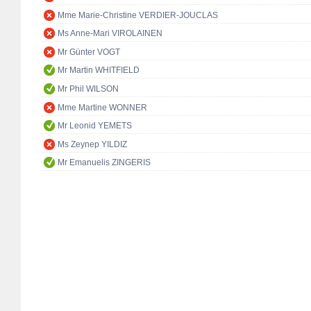
Mme Marie-Christine VERDIER-JOUCLAS
Ms Anne-Mari VIROLAINEN
Mr Günter VOGT
Mr Martin WHITFIELD
Mr Phil WILSON
Mme Martine WONNER
Mr Leonid YEMETS
Ms Zeynep YILDIZ
Mr Emanuelis ZINGERIS