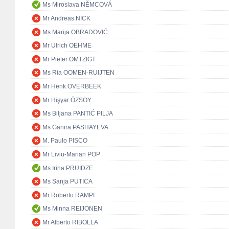
Ms Miroslava NĚMCOVÁ
Mr Andreas NICK
Ms Marija OBRADOVIĆ
Mr Ulrich OEHME
Mr Pieter OMTZIGT
Ms Ria OOMEN-RUIJTEN
Mr Henk OVERBEEK
Mr Hişyar ÖZSOY
Ms Biljana PANTIĆ PILJA
Ms Ganira PASHAYEVA
M. Paulo PISCO
Mr Liviu-Marian POP
Ms Irina PRUIDZE
Ms Sanja PUTICA
Mr Roberto RAMPI
Ms Minna REIJONEN
Mr Alberto RIBOLLA