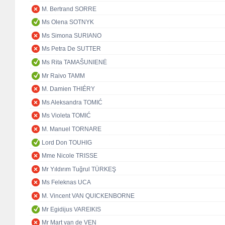
M. Bertrand SORRE
Ms Olena SOTNYK
Ms Simona SURIANO
Ms Petra De SUTTER
Ms Rita TAMAŠUNIENĖ
Mr Raivo TAMM
M. Damien THIÉRY
Ms Aleksandra TOMIĆ
Ms Violeta TOMIĆ
M. Manuel TORNARE
Lord Don TOUHIG
Mme Nicole TRISSE
Mr Yıldırım Tuğrul TÜRKEŞ
Ms Feleknas UCA
M. Vincent VAN QUICKENBORNE
Mr Egidijus VAREIKIS
Mr Mart van de VEN