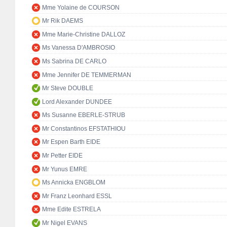
Mme Yolaine de COURSON
Mr Rik DAEMS
Mme Marie-Christine DALLOZ
Ms Vanessa D'AMBROSIO
Ms Sabrina DE CARLO
Mme Jennifer DE TEMMERMAN
Mr Steve DOUBLE
Lord Alexander DUNDEE
Ms Susanne EBERLE-STRUB
Mr Constantinos EFSTATHIOU
Mr Espen Barth EIDE
Mr Petter EIDE
Mr Yunus EMRE
Ms Annicka ENGBLOM
Mr Franz Leonhard ESSL
Mme Edite ESTRELA
Mr Nigel EVANS