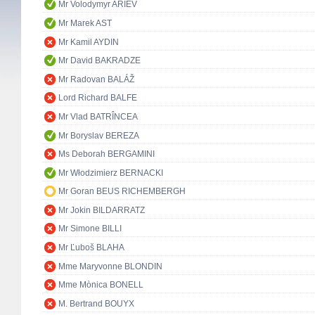
Mr Volodymyr ARIEV
Mr Marek AST
Mr Kamil AYDIN
Mr David BAKRADZE
Mr Radovan BALÁŽ
Lord Richard BALFE
Mr Vlad BATRÎNCEA
Mr Boryslav BEREZA
Ms Deborah BERGAMINI
Mr Włodzimierz BERNACKI
Mr Goran BEUS RICHEMBERGH
Mr Jokin BILDARRATZ
Mr Simone BILLI
Mr Ľuboš BLAHA
Mme Maryvonne BLONDIN
Mme Mònica BONELL
M. Bertrand BOUYX