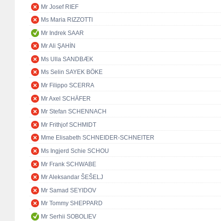
Mr Josef RIEF
Ms Maria RIZZOTTI
Mr Indrek SAAR
Mr Ali ŞAHİN
Ms Ulla SANDBÆK
Ms Selin SAYEK BÖKE
Mr Filippo SCERRA
Mr Axel SCHÄFER
Mr Stefan SCHENNACH
Mr Frithjof SCHMIDT
Mme Elisabeth SCHNEIDER-SCHNEITER
Ms Ingjerd Schie SCHOU
Mr Frank SCHWABE
Mr Aleksandar ŠEŠELJ
Mr Samad SEYIDOV
Mr Tommy SHEPPARD
Mr Serhii SOBOLIEV