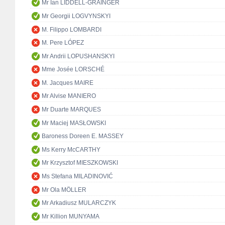
Mr Ian LIDDELL-GRAINGER
Mr Georgii LOGVYNSKYI
M. Filippo LOMBARDI
M. Pere LÓPEZ
Mr Andrii LOPUSHANSKYI
Mme Josée LORSCHÉ
M. Jacques MAIRE
Mr Alvise MANIERO
Mr Duarte MARQUES
Mr Maciej MASŁOWSKI
Baroness Doreen E. MASSEY
Ms Kerry McCARTHY
Mr Krzysztof MIESZKOWSKI
Ms Stefana MILADINOVIĆ
Mr Ola MÖLLER
Mr Arkadiusz MULARCZYK
Mr Killion MUNYAMA