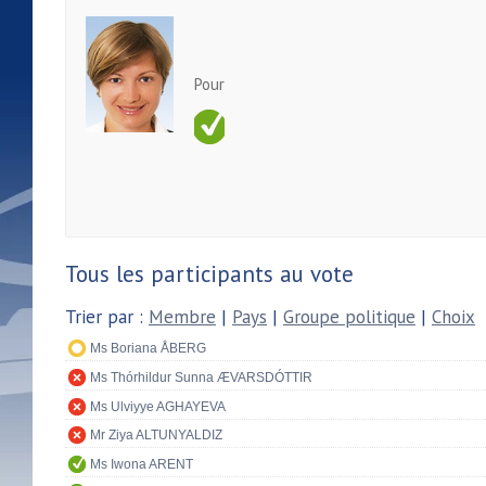
Pour
Tous les participants au vote
Trier par :
Membre
|
Pays
|
Groupe politique
|
Choix
Ms Boriana ÅBERG
Ms Thórhildur Sunna ÆVARSDÓTTIR
Ms Ulviyye AGHAYEVA
Mr Ziya ALTUNYALDIZ
Ms Iwona ARENT