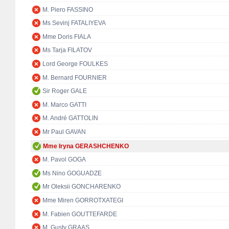
M. Piero FASSINO
Ms Sevinj FATALIYEVA
Mme Doris FIALA
Ms Tarja FILATOV
Lord George FOULKES
M. Bernard FOURNIER
Sir Roger GALE
M. Marco GATTI
M. André GATTOLIN
Mr Paul GAVAN
Mme Iryna GERASHCHENKO
M. Pavol GOGA
Ms Nino GOGUADZE
Mr Oleksii GONCHARENKO
Mme Miren GORROTXATEGI
M. Fabien GOUTTEFARDE
M. Gusty GRAAS