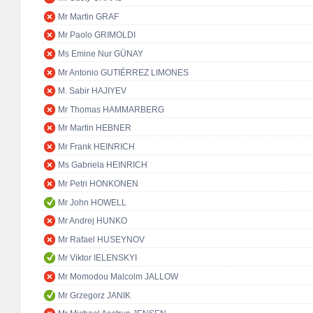
Mr Martin GRAF
Mr Paolo GRIMOLDI
Ms Emine Nur GÜNAY
Mr Antonio GUTIÉRREZ LIMONES
M. Sabir HAJIYEV
Mr Thomas HAMMARBERG
Mr Martin HEBNER
Mr Frank HEINRICH
Ms Gabriela HEINRICH
Mr Petri HONKONEN
Mr John HOWELL
Mr Andrej HUNKO
Mr Rafael HUSEYNOV
Mr Viktor IELENSKYI
Mr Momodou Malcolm JALLOW
Mr Grzegorz JANIK