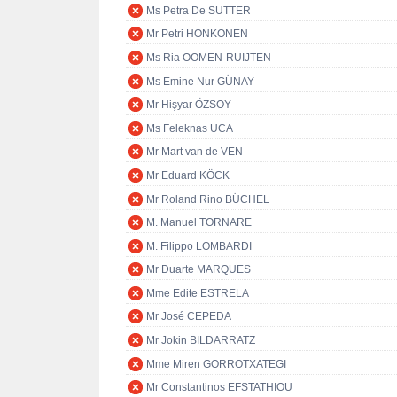
Ms Petra De SUTTER
Mr Petri HONKONEN
Ms Ria OOMEN-RUIJTEN
Ms Emine Nur GÜNAY
Mr Hişyar ÖZSOY
Ms Feleknas UCA
Mr Mart van de VEN
Mr Eduard KÖCK
Mr Roland Rino BÜCHEL
M. Manuel TORNARE
M. Filippo LOMBARDI
Mr Duarte MARQUES
Mme Edite ESTRELA
Mr José CEPEDA
Mr Jokin BILDARRATZ
Mme Miren GORROTXATEGI
Mr Constantinos EFSTATHIOU