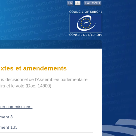
EN
FR
EXTRANET
textes et amendements
us décisionnel de l'Assemblée parlementaire
rs et le vote (Doc. 14900)
 en commissions
ment 3
ment 133