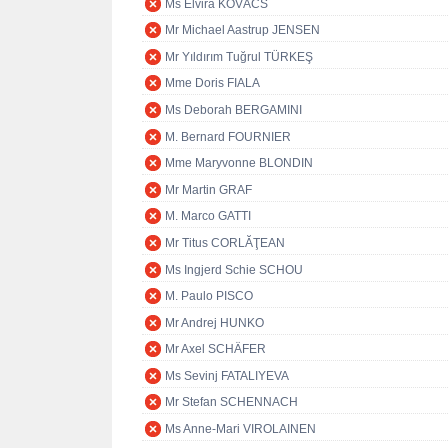
Ms Elvira KOVÁCS
Mr Michael Aastrup JENSEN
Mr Yıldırım Tuğrul TÜRKEŞ
Mme Doris FIALA
Ms Deborah BERGAMINI
M. Bernard FOURNIER
Mme Maryvonne BLONDIN
Mr Martin GRAF
M. Marco GATTI
Mr Titus CORLĂŢEAN
Ms Ingjerd Schie SCHOU
M. Paulo PISCO
Mr Andrej HUNKO
Mr Axel SCHÄFER
Ms Sevinj FATALIYEVA
Mr Stefan SCHENNACH
Ms Anne-Mari VIROLAINEN