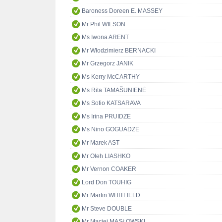
Baroness Doreen E. MASSEY
Mr Phil WILSON
Ms Iwona ARENT
Mr Włodzimierz BERNACKI
Mr Grzegorz JANIK
Ms Kerry McCARTHY
Ms Rita TAMAŠUNIENĖ
Ms Sofio KATSARAVA
Ms Irina PRUIDZE
Ms Nino GOGUADZE
Mr Marek AST
Mr Oleh LIASHKO
Mr Vernon COAKER
Lord Don TOUHIG
Mr Martin WHITFIELD
Mr Steve DOUBLE
Mr Maciej MASŁOWSKI