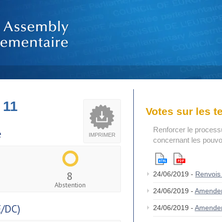
 11
Votes sur les 
Renforcer le process
e
IMPRIMER
concernant les pouvoi
8
24/06/2019 -
Renvois
Abstention
24/06/2019 -
Amende
/DC)
24/06/2019 -
Amende