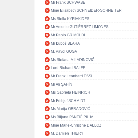
Mr Frank SCHWABE
Mme Elisabeth SCHNEIDER-SCHNEITER
Ms Stella KYRIAKIDES
Mr Antonio GUTIÉRREZ LIMONES
Mr Paolo GRIMOLDI
Mr Ľuboš BLAHA
M. Pavol GOGA
Ms Stefana MILADINOVIĆ
Lord Richard BALFE
Mr Franz Leonhard ESSL
Mr Ali ŞAHİN
Ms Gabriela HEINRICH
Mr Frithjof SCHMIDT
Ms Marija OBRADOVIĆ
Ms Biljana PANTIĆ PILJA
Mme Marie-Christine DALLOZ
M. Damien THIÉRY