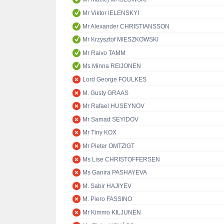
Mr Viktor IELENSKYI
Mr Alexander CHRISTIANSSON
Mr Krzysztof MIESZKOWSKI
Mr Raivo TAMM
Ms Minna REIJONEN
Lord George FOULKES
M. Gusty GRAAS
Mr Rafael HUSEYNOV
Mr Samad SEYIDOV
Mr Tiny KOX
Mr Pieter OMTZIGT
Ms Lise CHRISTOFFERSEN
Ms Ganira PASHAYEVA
M. Sabir HAJIYEV
M. Piero FASSINO
Mr Kimmo KILJUNEN