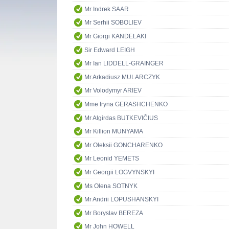
Mr Indrek SAAR
Mr Serhii SOBOLIEV
Mr Giorgi KANDELAKI
Sir Edward LEIGH
Mr Ian LIDDELL-GRAINGER
Mr Arkadiusz MULARCZYK
Mr Volodymyr ARIEV
Mme Iryna GERASHCHENKO
Mr Algirdas BUTKEVIČIUS
Mr Killion MUNYAMA
Mr Oleksii GONCHARENKO
Mr Leonid YEMETS
Mr Georgii LOGVYNSKYI
Ms Olena SOTNYK
Mr Andrii LOPUSHANSKYI
Mr Boryslav BEREZA
Mr John HOWELL