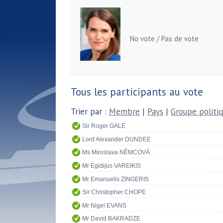
No vote / Pas de vote
Tous les participants au vote
Trier par :
Membre
|
Pays
|
Groupe politi
Sir Roger GALE
Lord Alexander DUNDEE
Ms Miroslava NĚMCOVÁ
Mr Egidijus VAREIKIS
Mr Emanuelis ZINGERIS
Sir Christopher CHOPE
Mr Nigel EVANS
Mr David BAKRADZE