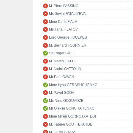
M. Piero FASSINO
Ms Sevinj FATALIYEVA
Mme Doris FIALA
Ms Tarja FILATOV
Lord George FOULKES
M. Bernard FOURNIER
Sir Roger GALE
M. Marco GATTI
M. André GATTOLIN
Mr Paul GAVAN
Mme Iryna GERASHCHENKO
M. Pavol GOGA
Ms Nino GOGUADZE
Mr Oleksii GONCHARENKO
Mme Miren GORROTXATEGI
M. Fabien GOUTTEFARDE
M. Gusty GRAAS