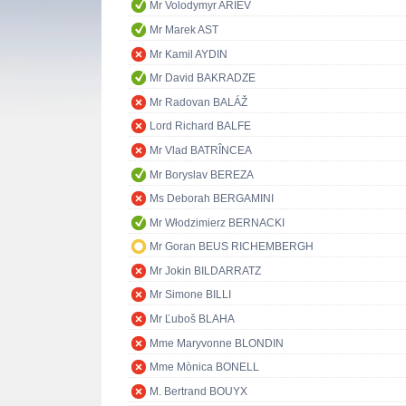
Mr Volodymyr ARIEV
Mr Marek AST
Mr Kamil AYDIN
Mr David BAKRADZE
Mr Radovan BALÁŽ
Lord Richard BALFE
Mr Vlad BATRÎNCEA
Mr Boryslav BEREZA
Ms Deborah BERGAMINI
Mr Włodzimierz BERNACKI
Mr Goran BEUS RICHEMBERGH
Mr Jokin BILDARRATZ
Mr Simone BILLI
Mr Ľuboš BLAHA
Mme Maryvonne BLONDIN
Mme Mònica BONELL
M. Bertrand BOUYX