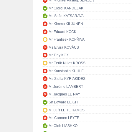
Mr Michael Aastrup JENSEN
Mr Giorgi KANDELAKI
Ms Sofio KATSARAVA
Mr Kimmo KILJUNEN
Mr Eduard KÖCK
Mr František KOPŘIVA
Ms Elvira KOVÁCS
Mr Tiny KOX
Mr Eerik-Niiles KROSS
Mr Konstantin KUHLE
Ms Stella KYRIAKIDES
M. Jérôme LAMBERT
M. Jacques LE NAY
Sir Edward LEIGH
M. Luís LEITE RAMOS
Ms Carmen LEYTE
Mr Oleh LIASHKO