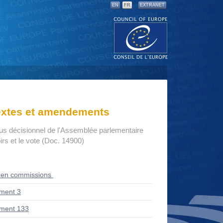
EN
FR
EXTRANET
textes et amendements
us décisionnel de l'Assemblée parlementaire
rs et le vote (Doc. 14900)
 en commissions
ment 3
ment 133