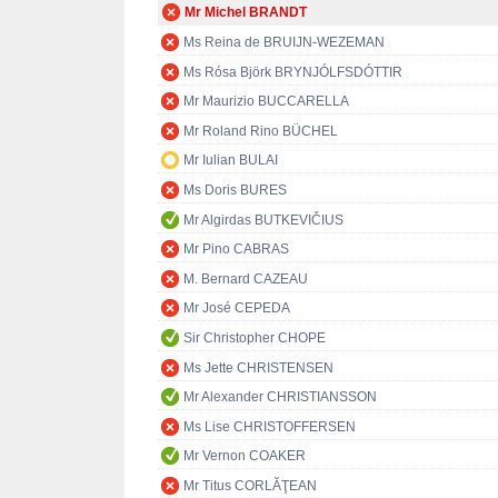
Mr Michel BRANDT
Ms Reina de BRUIJN-WEZEMAN
Ms Rósa Björk BRYNJÓLFSDÓTTIR
Mr Maurizio BUCCARELLA
Mr Roland Rino BÜCHEL
Mr Iulian BULAI
Ms Doris BURES
Mr Algirdas BUTKEVIČIUS
Mr Pino CABRAS
M. Bernard CAZEAU
Mr José CEPEDA
Sir Christopher CHOPE
Ms Jette CHRISTENSEN
Mr Alexander CHRISTIANSSON
Ms Lise CHRISTOFFERSEN
Mr Vernon COAKER
Mr Titus CORLĂŢEAN