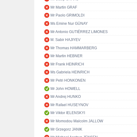
Mr Martin GRAF
Mr Paolo GRIMOLDI
Ms Emine Nur GÜNAY
Mr Antonio GUTIÉRREZ LIMONES
M. Sabir HAJIYEV
Mr Thomas HAMMARBERG
Mr Martin HEBNER
Mr Frank HEINRICH
Ms Gabriela HEINRICH
Mr Petri HONKONEN
Mr John HOWELL
Mr Andrej HUNKO
Mr Rafael HUSEYNOV
Mr Viktor IELENSKYI
Mr Momodou Malcolm JALLOW
Mr Grzegorz JANIK