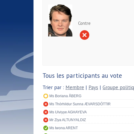
Contre
Tous les participants au vote
Trier par :
Membre
|
Pays
|
Groupe politi
Ms Boriana ÅBERG
Ms Thórhildur Sunna ÆVARSDÓTTIR
Ms Ulviyye AGHAYEVA
Mr Ziya ALTUNYALDIZ
Ms Iwona ARENT