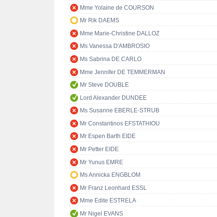
Mme Yolaine de COURSON
Mr Rik DAEMS
Mme Marie-Christine DALLOZ
Ms Vanessa D'AMBROSIO
Ms Sabrina DE CARLO
Mme Jennifer DE TEMMERMAN
Mr Steve DOUBLE
Lord Alexander DUNDEE
Ms Susanne EBERLE-STRUB
Mr Constantinos EFSTATHIOU
Mr Espen Barth EIDE
Mr Petter EIDE
Mr Yunus EMRE
Ms Annicka ENGBLOM
Mr Franz Leonhard ESSL
Mme Edite ESTRELA
Mr Nigel EVANS