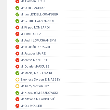
Ms Carmen LEYTE
Mr Oleh LIASHKO
Mr Ian LIDDELL-GRAINGER
Mr Georgii LOGVYNSKYI
M. Filippo LOMBARDI
M. Pere LÓPEZ
Mr Andrii LOPUSHANSKYI
Mme Josée LORSCHÉ
M. Jacques MAIRE
Mr Alvise MANIERO
Mr Duarte MARQUES
Mr Maciej MASŁOWSKI
Baroness Doreen E. MASSEY
Ms Kerry McCARTHY
Mr Krzysztof MIESZKOWSKI
Ms Stefana MILADINOVIĆ
Mr Ola MÖLLER