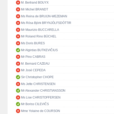
M. Bertrand BOUYX
Mr Michel BRANDT
Ms Reina de BRUIJN-WEZEMAN
Ms Rósa Björk BRYNJÓLFSDÓTTIR
Mr Maurizio BUCCARELLA
Mr Roland Rino BÜCHEL
Ms Doris BURES
Mr Algirdas BUTKEVIČIUS
Mr Pino CABRAS
M. Bernard CAZEAU
Mr José CEPEDA
Sir Christopher CHOPE
Ms Jette CHRISTENSEN
Mr Alexander CHRISTIANSSON
Ms Lise CHRISTOFFERSEN
Mr Boriss CILEVIČS
Mme Yolaine de COURSON