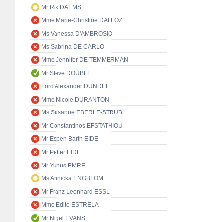
Mr Rik DAEMS
Mme Marie-Christine DALLOZ
Ms Vanessa D'AMBROSIO
Ms Sabrina DE CARLO
Mme Jennifer DE TEMMERMAN
Mr Steve DOUBLE
Lord Alexander DUNDEE
Mme Nicole DURANTON
Ms Susanne EBERLE-STRUB
Mr Constantinos EFSTATHIOU
Mr Espen Barth EIDE
Mr Petter EIDE
Mr Yunus EMRE
Ms Annicka ENGBLOM
Mr Franz Leonhard ESSL
Mme Edite ESTRELA
Mr Nigel EVANS