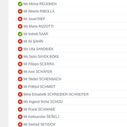
Ms Minna REIJONEN
Mr Alberto RIBOLLA
Mr Josef RIEF
Ms Maria RIZZOTTI
Mr Indrek SAAR
Mr Ali ŞAHİN
Ms Ulla SANDBÆK
Ms Selin SAYEK BÖKE
Mr Filippo SCERRA
Mr Axel SCHÄFER
Mr Stefan SCHENNACH
Mr Frithjof SCHMIDT
Mme Elisabeth SCHNEIDER-SCHNEITER
Ms Ingjerd Schie SCHOU
Mr Frank SCHWABE
Mr Aleksandar ŠEŠELJ
Mr Samad SEYIDOV