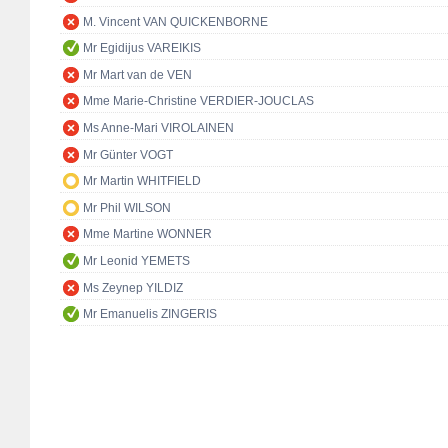
M. Vincent VAN QUICKENBORNE
Mr Egidijus VAREIKIS
Mr Mart van de VEN
Mme Marie-Christine VERDIER-JOUCLAS
Ms Anne-Mari VIROLAINEN
Mr Günter VOGT
Mr Martin WHITFIELD
Mr Phil WILSON
Mme Martine WONNER
Mr Leonid YEMETS
Ms Zeynep YILDIZ
Mr Emanuelis ZINGERIS