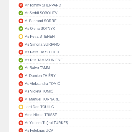
Mr Tommy SHEPPARD
Mr Serhii SOBOLIEV
M. Bertrand SORRE
Ms Olena SOTNYK
Ms Petra STIENEN
Ms Simona SURIANO
Ms Petra De SUTTER
Ms Rita TAMAŠUNIENĖ
Mr Raivo TAMM
M. Damien THIÉRY
Ms Aleksandra TOMIĆ
Ms Violeta TOMIĆ
M. Manuel TORNARE
Lord Don TOUHIG
Mme Nicole TRISSE
Mr Yıldırım Tuğrul TÜRKEŞ
Ms Feleknas UCA