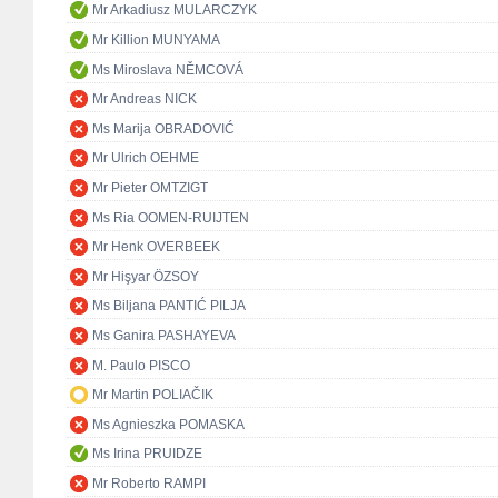
Mr Arkadiusz MULARCZYK
Mr Killion MUNYAMA
Ms Miroslava NĚMCOVÁ
Mr Andreas NICK
Ms Marija OBRADOVIĆ
Mr Ulrich OEHME
Mr Pieter OMTZIGT
Ms Ria OOMEN-RUIJTEN
Mr Henk OVERBEEK
Mr Hişyar ÖZSOY
Ms Biljana PANTIĆ PILJA
Ms Ganira PASHAYEVA
M. Paulo PISCO
Mr Martin POLIAČIK
Ms Agnieszka POMASKA
Ms Irina PRUIDZE
Mr Roberto RAMPI