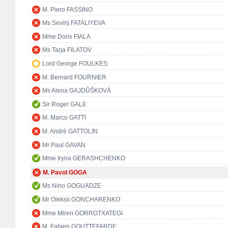
M. Piero FASSINO
Ms Sevinj FATALIYEVA
Mme Doris FIALA
Ms Tarja FILATOV
Lord George FOULKES
M. Bernard FOURNIER
Ms Alena GAJDŮŠKOVÁ
Sir Roger GALE
M. Marco GATTI
M. André GATTOLIN
Mr Paul GAVAN
Mme Iryna GERASHCHENKO
M. Pavol GOGA
Ms Nino GOGUADZE
Mr Oleksii GONCHARENKO
Mme Miren GORROTXATEGI
M. Fabien GOUTTEFARDE