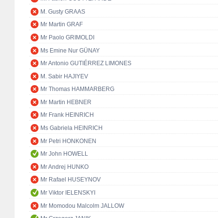
M. Gusty GRAAS
Mr Martin GRAF
Mr Paolo GRIMOLDI
Ms Emine Nur GÜNAY
Mr Antonio GUTIÉRREZ LIMONES
M. Sabir HAJIYEV
Mr Thomas HAMMARBERG
Mr Martin HEBNER
Mr Frank HEINRICH
Ms Gabriela HEINRICH
Mr Petri HONKONEN
Mr John HOWELL
Mr Andrej HUNKO
Mr Rafael HUSEYNOV
Mr Viktor IELENSKYI
Mr Momodou Malcolm JALLOW