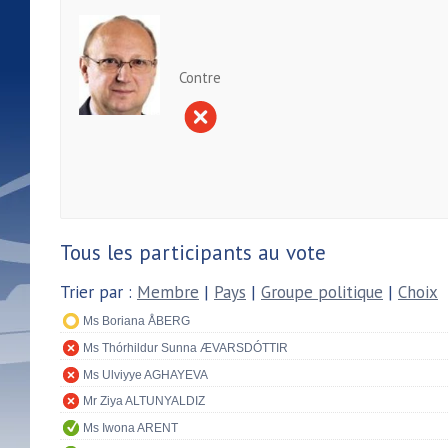
Contre
Tous les participants au vote
Trier par :
Membre
|
Pays
|
Groupe politique
|
Choix
Ms Boriana ÅBERG
Ms Thórhildur Sunna ÆVARSDÓTTIR
Ms Ulviyye AGHAYEVA
Mr Ziya ALTUNYALDIZ
Ms Iwona ARENT