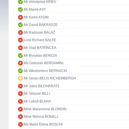
Mr Volodymyr ARIEV
Mr Marek AST
Mr Kamil AYDIN
Mr David BAKRADZE
Mr Radovan BALÁŽ
Lord Richard BALFE
Mr Vlad BATRÎNCEA
Mr Boryslav BEREZA
Ms Deborah BERGAMINI
Mr Włodzimierz BERNACKI
Mr Goran BEUS RICHEMBERGH
Mr Jokin BILDARRATZ
Mr Simone BILLI
Mr Ľuboš BLAHA
Mme Maryvonne BLONDIN
Mme Mònica BONELL
Ms Maria Elena BOSCHI