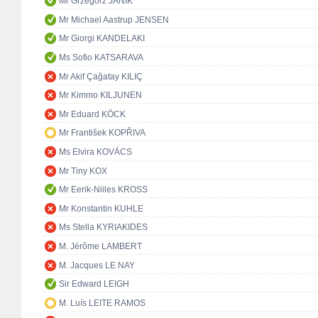
Mr Grzegorz JANIK
Mr Michael Aastrup JENSEN
Mr Giorgi KANDELAKI
Ms Sofio KATSARAVA
Mr Akif Çağatay KILIÇ
Mr Kimmo KILJUNEN
Mr Eduard KÖCK
Mr František KOPŘIVA
Ms Elvira KOVÁCS
Mr Tiny KOX
Mr Eerik-Niiles KROSS
Mr Konstantin KUHLE
Ms Stella KYRIAKIDES
M. Jérôme LAMBERT
M. Jacques LE NAY
Sir Edward LEIGH
M. Luís LEITE RAMOS