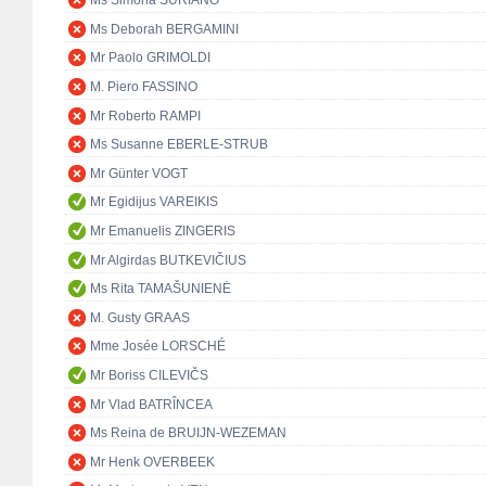
Ms Simona SURIANO
Ms Deborah BERGAMINI
Mr Paolo GRIMOLDI
M. Piero FASSINO
Mr Roberto RAMPI
Ms Susanne EBERLE-STRUB
Mr Günter VOGT
Mr Egidijus VAREIKIS
Mr Emanuelis ZINGERIS
Mr Algirdas BUTKEVIČIUS
Ms Rita TAMAŠUNIENĖ
M. Gusty GRAAS
Mme Josée LORSCHÉ
Mr Boriss CILEVIČS
Mr Vlad BATRÎNCEA
Ms Reina de BRUIJN-WEZEMAN
Mr Henk OVERBEEK