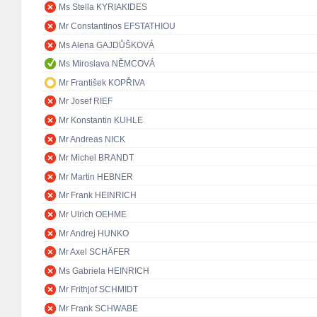
Ms Stella KYRIAKIDES
Mr Constantinos EFSTATHIOU
Ms Alena GAJDŮŠKOVÁ
Ms Miroslava NĚMCOVÁ
Mr František KOPŘIVA
Mr Josef RIEF
Mr Konstantin KUHLE
Mr Andreas NICK
Mr Michel BRANDT
Mr Martin HEBNER
Mr Frank HEINRICH
Mr Ulrich OEHME
Mr Andrej HUNKO
Mr Axel SCHÄFER
Ms Gabriela HEINRICH
Mr Frithjof SCHMIDT
Mr Frank SCHWABE