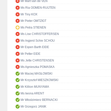
Mr Mart van de VEN
Ms Ria OOMEN-RUIJTEN
Mr Tiny KOX
Mr Pieter OMTZIGT
Ms Petra STIENEN
Ms Lise CHRISTOFFERSEN
Ms Ingjerd Schie SCHOU
Mr Espen Barth EIDE
Mr Petter EIDE
Ms Jette CHRISTENSEN
Ms Agnieszka POMASKA
Mr Maciej MASŁOWSKI
Mr Krzysztof MIESZKOWSKI
Mr Killion MUNYAMA
Ms Iwona ARENT
Mr Włodzimierz BERNACKI
Mr Grzegorz JANIK