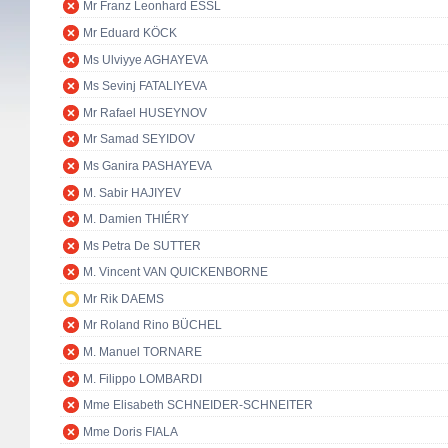
Mr Franz Leonhard ESSL
Mr Eduard KÖCK
Ms Ulviyye AGHAYEVA
Ms Sevinj FATALIYEVA
Mr Rafael HUSEYNOV
Mr Samad SEYIDOV
Ms Ganira PASHAYEVA
M. Sabir HAJIYEV
M. Damien THIÉRY
Ms Petra De SUTTER
M. Vincent VAN QUICKENBORNE
Mr Rik DAEMS
Mr Roland Rino BÜCHEL
M. Manuel TORNARE
M. Filippo LOMBARDI
Mme Elisabeth SCHNEIDER-SCHNEITER
Mme Doris FIALA