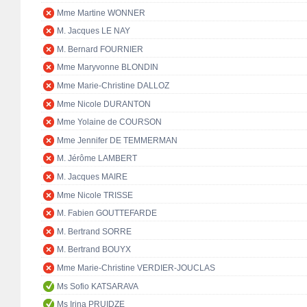
Mme Martine WONNER
M. Jacques LE NAY
M. Bernard FOURNIER
Mme Maryvonne BLONDIN
Mme Marie-Christine DALLOZ
Mme Nicole DURANTON
Mme Yolaine de COURSON
Mme Jennifer DE TEMMERMAN
M. Jérôme LAMBERT
M. Jacques MAIRE
Mme Nicole TRISSE
M. Fabien GOUTTEFARDE
M. Bertrand SORRE
M. Bertrand BOUYX
Mme Marie-Christine VERDIER-JOUCLAS
Ms Sofio KATSARAVA
Ms Irina PRUIDZE