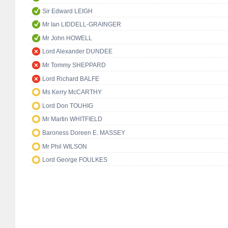
Sir Edward LEIGH
Mr Ian LIDDELL-GRAINGER
Mr John HOWELL
Lord Alexander DUNDEE
Mr Tommy SHEPPARD
Lord Richard BALFE
Ms Kerry McCARTHY
Lord Don TOUHIG
Mr Martin WHITFIELD
Baroness Doreen E. MASSEY
Mr Phil WILSON
Lord George FOULKES