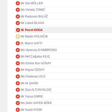
Mr Ola MÖLLER
Ms Violeta TOMIĆ
Mr Radovan BALÁŽ
Mr Ľuboš BLAHA
M. Pavol GOGA
Mr Martin POLIAČIK
M. Marco GATTI
Ms Vanessa D'AMBROSIO
Mr Akif Çağatay KILIÇ
Ms Emine Nur GÜNAY
Mr Hişyar ÖZSOY
Ms Feleknas UCA
Mr Ali ŞAHİN
Mr Ziya ALTUNYALDIZ
Mr Yunus EMRE
Ms Selin SAYEK BÖKE
Mr Kamil AYDIN