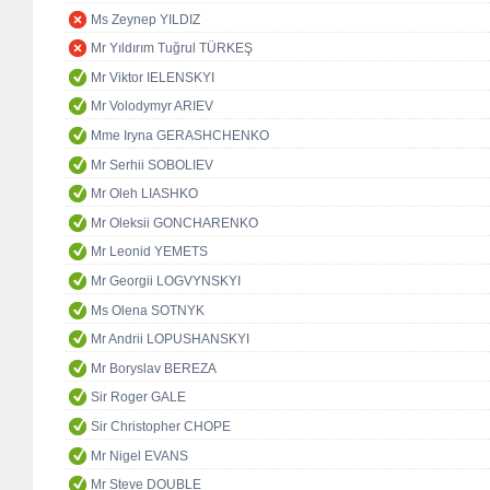
Ms Zeynep YILDIZ
Mr Yıldırım Tuğrul TÜRKEŞ
Mr Viktor IELENSKYI
Mr Volodymyr ARIEV
Mme Iryna GERASHCHENKO
Mr Serhii SOBOLIEV
Mr Oleh LIASHKO
Mr Oleksii GONCHARENKO
Mr Leonid YEMETS
Mr Georgii LOGVYNSKYI
Ms Olena SOTNYK
Mr Andrii LOPUSHANSKYI
Mr Boryslav BEREZA
Sir Roger GALE
Sir Christopher CHOPE
Mr Nigel EVANS
Mr Steve DOUBLE