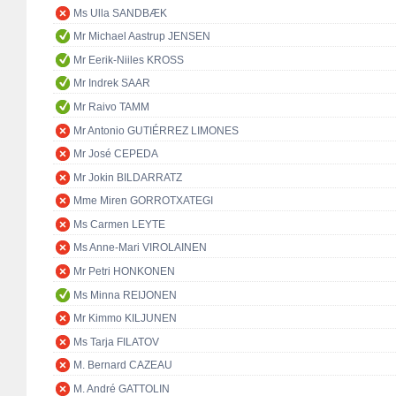
Ms Ulla SANDBÆK
Mr Michael Aastrup JENSEN
Mr Eerik-Niiles KROSS
Mr Indrek SAAR
Mr Raivo TAMM
Mr Antonio GUTIÉRREZ LIMONES
Mr José CEPEDA
Mr Jokin BILDARRATZ
Mme Miren GORROTXATEGI
Ms Carmen LEYTE
Ms Anne-Mari VIROLAINEN
Mr Petri HONKONEN
Ms Minna REIJONEN
Mr Kimmo KILJUNEN
Ms Tarja FILATOV
M. Bernard CAZEAU
M. André GATTOLIN