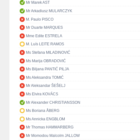
Mr Marek AST
Mr Arkadiusz MULARCZYK
M. Paulo PISCO
Mr Duarte MARQUES
Mme Edite ESTRELA
M. Luís LEITE RAMOS
Ms Stefana MILADINOVIĆ
Ms Marija OBRADOVIĆ
Ms Biljana PANTIĆ PILJA
Ms Aleksandra TOMIĆ
Mr Aleksandar ŠEŠELJ
Ms Elvira KOVÁCS
Mr Alexander CHRISTIANSSON
Ms Boriana ÅBERG
Ms Annicka ENGBLOM
Mr Thomas HAMMARBERG
Mr Momodou Malcolm JALLOW