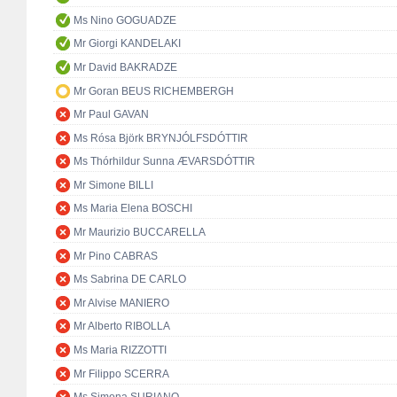
Ms Nino GOGUADZE
Mr Giorgi KANDELAKI
Mr David BAKRADZE
Mr Goran BEUS RICHEMBERGH
Mr Paul GAVAN
Ms Rósa Björk BRYNJÓLFSDÓTTIR
Ms Thórhildur Sunna ÆVARSDÓTTIR
Mr Simone BILLI
Ms Maria Elena BOSCHI
Mr Maurizio BUCCARELLA
Mr Pino CABRAS
Ms Sabrina DE CARLO
Mr Alvise MANIERO
Mr Alberto RIBOLLA
Ms Maria RIZZOTTI
Mr Filippo SCERRA