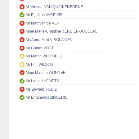
M. Vincent VAN QUICKENBORNE
Mr Egidijus VAREIKIS
Mr Mart van de VEN
Mme Marie-Christine VERDIER-JOUCLAS
Ms Anne-Mari VIROLAINEN
Mr Günter VOGT
Mr Martin WHITFIELD
Mr Phil WILSON
Mme Martine WONNER
Mr Leonid YEMETS
Ms Zeynep YILDIZ
Mr Emanuelis ZINGERIS