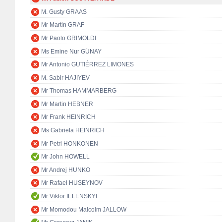
M. Gusty GRAAS
Mr Martin GRAF
Mr Paolo GRIMOLDI
Ms Emine Nur GÜNAY
Mr Antonio GUTIÉRREZ LIMONES
M. Sabir HAJIYEV
Mr Thomas HAMMARBERG
Mr Martin HEBNER
Mr Frank HEINRICH
Ms Gabriela HEINRICH
Mr Petri HONKONEN
Mr John HOWELL
Mr Andrej HUNKO
Mr Rafael HUSEYNOV
Mr Viktor IELENSKYI
Mr Momodou Malcolm JALLOW