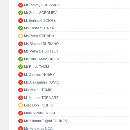
Mr Tommy SHEPPARD
Mr Serhii SOBOLIEV
M. Bertrand SORRE
Ms Olena SOTNYK
Ms Petra STIENEN
Ms Simona SURIANO
Ms Petra De SUTTER
Ms Rita TAMAŠUNIENĖ
Mr Raivo TAMM
M. Damien THIÉRY
Ms Aleksandra TOMIĆ
Ms Violeta TOMIĆ
M. Manuel TORNARE
Lord Don TOUHIG
Mme Nicole TRISSE
Mr Yıldırım Tuğrul TÜRKEŞ
Ms Feleknas UCA