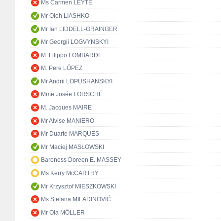
Ms Carmen LEYTE
Mr Oleh LIASHKO
Mr Ian LIDDELL-GRAINGER
Mr Georgii LOGVYNSKYI
M. Filippo LOMBARDI
M. Pere LÓPEZ
Mr Andrii LOPUSHANSKYI
Mme Josée LORSCHÉ
M. Jacques MAIRE
Mr Alvise MANIERO
Mr Duarte MARQUES
Mr Maciej MASŁOWSKI
Baroness Doreen E. MASSEY
Ms Kerry McCARTHY
Mr Krzysztof MIESZKOWSKI
Ms Stefana MILADINOVIĆ
Mr Ola MÖLLER