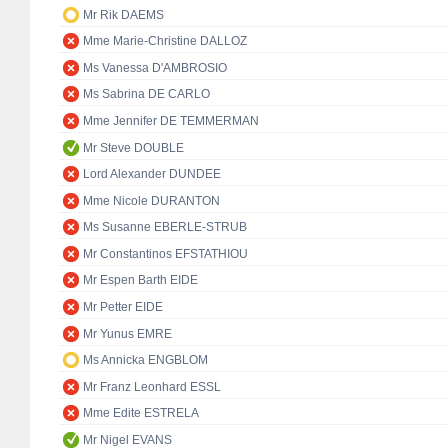
Mr Rik DAEMS
Mme Marie-Christine DALLOZ
Ms Vanessa D'AMBROSIO
Ms Sabrina DE CARLO
Mme Jennifer DE TEMMERMAN
Mr Steve DOUBLE
Lord Alexander DUNDEE
Mme Nicole DURANTON
Ms Susanne EBERLE-STRUB
Mr Constantinos EFSTATHIOU
Mr Espen Barth EIDE
Mr Petter EIDE
Mr Yunus EMRE
Ms Annicka ENGBLOM
Mr Franz Leonhard ESSL
Mme Edite ESTRELA
Mr Nigel EVANS