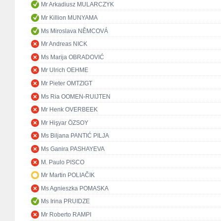
Mr Arkadiusz MULARCZYK
Mr Killion MUNYAMA
Ms Miroslava NĚMCOVÁ
Mr Andreas NICK
Ms Marija OBRADOVIĆ
Mr Ulrich OEHME
Mr Pieter OMTZIGT
Ms Ria OOMEN-RUIJTEN
Mr Henk OVERBEEK
Mr Hişyar ÖZSOY
Ms Biljana PANTIĆ PILJA
Ms Ganira PASHAYEVA
M. Paulo PISCO
Mr Martin POLIAČIK
Ms Agnieszka POMASKA
Ms Irina PRUIDZE
Mr Roberto RAMPI