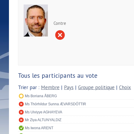
Contre
Tous les participants au vote
Trier par :
Membre
|
Pays
|
Groupe politique
|
Choix
Ms Boriana ÅBERG
Ms Thórhildur Sunna ÆVARSDÓTTIR
Ms Ulviyye AGHAYEVA
Mr Ziya ALTUNYALDIZ
Ms Iwona ARENT