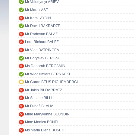
Mr Volodymyr ARIEV
Mr Marek AST
Mr Kamil AYDIN
Mr David BAKRADZE
Mr Radovan BALÁŽ
Lord Richard BALFE
Mr Vlad BATRÎNCEA
Mr Boryslav BEREZA
Ms Deborah BERGAMINI
Mr Włodzimierz BERNACKI
Mr Goran BEUS RICHEMBERGH
Mr Jokin BILDARRATZ
Mr Simone BILLI
Mr Ľuboš BLAHA
Mme Maryvonne BLONDIN
Mme Mònica BONELL
Ms Maria Elena BOSCHI