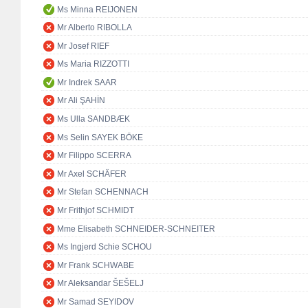
Ms Minna REIJONEN
Mr Alberto RIBOLLA
Mr Josef RIEF
Ms Maria RIZZOTTI
Mr Indrek SAAR
Mr Ali ŞAHİN
Ms Ulla SANDBÆK
Ms Selin SAYEK BÖKE
Mr Filippo SCERRA
Mr Axel SCHÄFER
Mr Stefan SCHENNACH
Mr Frithjof SCHMIDT
Mme Elisabeth SCHNEIDER-SCHNEITER
Ms Ingjerd Schie SCHOU
Mr Frank SCHWABE
Mr Aleksandar ŠEŠELJ
Mr Samad SEYIDOV