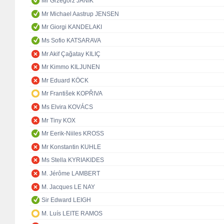
Mr Grzegorz JANIK
Mr Michael Aastrup JENSEN
Mr Giorgi KANDELAKI
Ms Sofio KATSARAVA
Mr Akif Çağatay KILIÇ
Mr Kimmo KILJUNEN
Mr Eduard KÖCK
Mr František KOPŘIVA
Ms Elvira KOVÁCS
Mr Tiny KOX
Mr Eerik-Niiles KROSS
Mr Konstantin KUHLE
Ms Stella KYRIAKIDES
M. Jérôme LAMBERT
M. Jacques LE NAY
Sir Edward LEIGH
M. Luís LEITE RAMOS