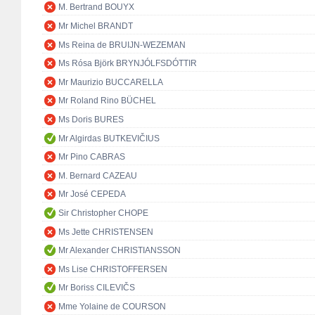
M. Bertrand BOUYX
Mr Michel BRANDT
Ms Reina de BRUIJN-WEZEMAN
Ms Rósa Björk BRYNJÓLFSDÓTTIR
Mr Maurizio BUCCARELLA
Mr Roland Rino BÜCHEL
Ms Doris BURES
Mr Algirdas BUTKEVIČIUS
Mr Pino CABRAS
M. Bernard CAZEAU
Mr José CEPEDA
Sir Christopher CHOPE
Ms Jette CHRISTENSEN
Mr Alexander CHRISTIANSSON
Ms Lise CHRISTOFFERSEN
Mr Boriss CILEVIČS
Mme Yolaine de COURSON