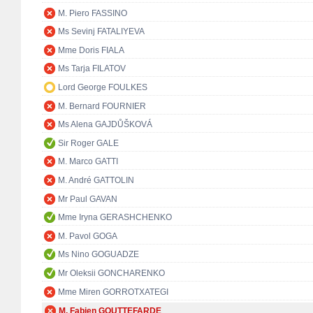
M. Piero FASSINO
Ms Sevinj FATALIYEVA
Mme Doris FIALA
Ms Tarja FILATOV
Lord George FOULKES
M. Bernard FOURNIER
Ms Alena GAJDŮŠKOVÁ
Sir Roger GALE
M. Marco GATTI
M. André GATTOLIN
Mr Paul GAVAN
Mme Iryna GERASHCHENKO
M. Pavol GOGA
Ms Nino GOGUADZE
Mr Oleksii GONCHARENKO
Mme Miren GORROTXATEGI
M. Fabien GOUTTEFARDE