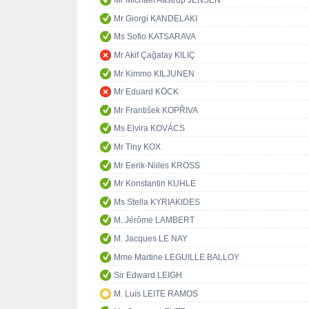
Mr Michael Aastrup JENSEN
Mr Giorgi KANDELAKI
Ms Sofio KATSARAVA
Mr Akif Çağatay KILIÇ
Mr Kimmo KILJUNEN
Mr Eduard KÖCK
Mr František KOPŘIVA
Ms Elvira KOVÁCS
Mr Tiny KOX
Mr Eerik-Niiles KROSS
Mr Konstantin KUHLE
Ms Stella KYRIAKIDES
M. Jérôme LAMBERT
M. Jacques LE NAY
Mme Martine LEGUILLE BALLOY
Sir Edward LEIGH
M. Luís LEITE RAMOS