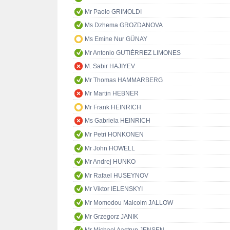
Mr Paolo GRIMOLDI
Ms Dzhema GROZDANOVA
Ms Emine Nur GÜNAY
Mr Antonio GUTIÉRREZ LIMONES
M. Sabir HAJIYEV
Mr Thomas HAMMARBERG
Mr Martin HEBNER
Mr Frank HEINRICH
Ms Gabriela HEINRICH
Mr Petri HONKONEN
Mr John HOWELL
Mr Andrej HUNKO
Mr Rafael HUSEYNOV
Mr Viktor IELENSKYI
Mr Momodou Malcolm JALLOW
Mr Grzegorz JANIK