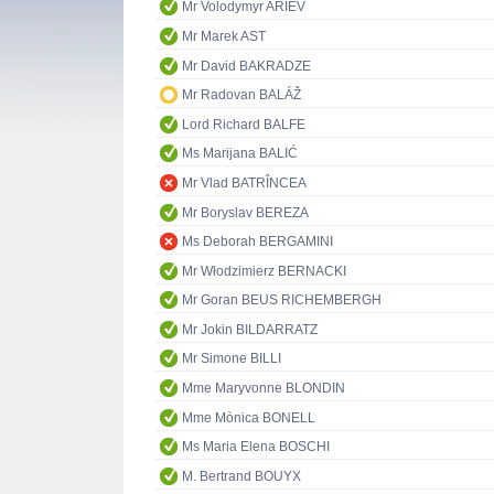
Mr Volodymyr ARIEV
Mr Marek AST
Mr David BAKRADZE
Mr Radovan BALÁŽ
Lord Richard BALFE
Ms Marijana BALIĆ
Mr Vlad BATRÎNCEA
Mr Boryslav BEREZA
Ms Deborah BERGAMINI
Mr Włodzimierz BERNACKI
Mr Goran BEUS RICHEMBERGH
Mr Jokin BILDARRATZ
Mr Simone BILLI
Mme Maryvonne BLONDIN
Mme Mònica BONELL
Ms Maria Elena BOSCHI
M. Bertrand BOUYX