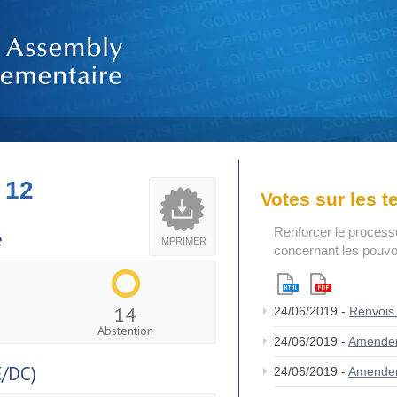
 12
Votes sur les 
Renforcer le process
e
IMPRIMER
concernant les pouvoi
14
24/06/2019 -
Renvois
Abstention
24/06/2019 -
Amende
/DC)
24/06/2019 -
Amende