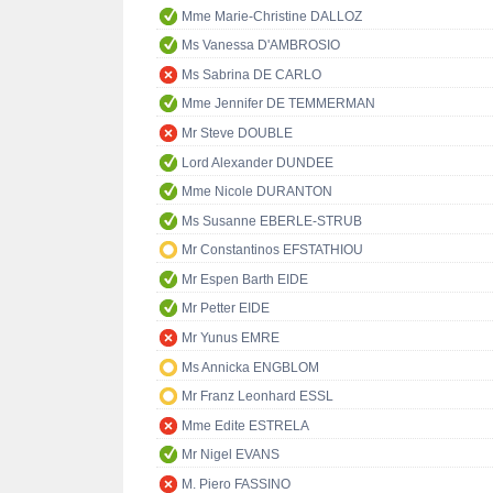
Mme Marie-Christine DALLOZ
Ms Vanessa D'AMBROSIO
Ms Sabrina DE CARLO
Mme Jennifer DE TEMMERMAN
Mr Steve DOUBLE
Lord Alexander DUNDEE
Mme Nicole DURANTON
Ms Susanne EBERLE-STRUB
Mr Constantinos EFSTATHIOU
Mr Espen Barth EIDE
Mr Petter EIDE
Mr Yunus EMRE
Ms Annicka ENGBLOM
Mr Franz Leonhard ESSL
Mme Edite ESTRELA
Mr Nigel EVANS
M. Piero FASSINO