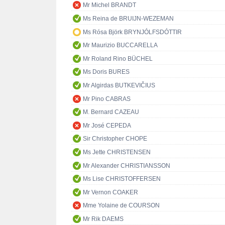
Mr Michel BRANDT
Ms Reina de BRUIJN-WEZEMAN
Ms Rósa Björk BRYNJÓLFSDÓTTIR
Mr Maurizio BUCCARELLA
Mr Roland Rino BÜCHEL
Ms Doris BURES
Mr Algirdas BUTKEVIČIUS
Mr Pino CABRAS
M. Bernard CAZEAU
Mr José CEPEDA
Sir Christopher CHOPE
Ms Jette CHRISTENSEN
Mr Alexander CHRISTIANSSON
Ms Lise CHRISTOFFERSEN
Mr Vernon COAKER
Mme Yolaine de COURSON
Mr Rik DAEMS