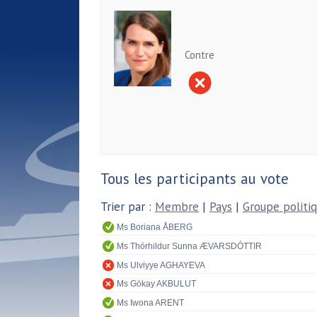
Contre
Tous les participants au vote
Trier par :
Membre
|
Pays
|
Groupe politi
Ms Boriana ÅBERG
Ms Thórhildur Sunna ÆVARSDÓTTIR
Ms Ulviyye AGHAYEVA
Ms Gökay AKBULUT
Ms Iwona ARENT