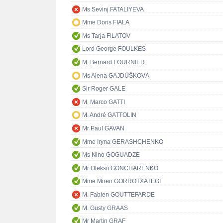
Ms Sevinj FATALIYEVA
Mme Doris FIALA
Ms Tarja FILATOV
Lord George FOULKES
M. Bernard FOURNIER
Ms Alena GAJDŮŠKOVÁ
Sir Roger GALE
M. Marco GATTI
M. André GATTOLIN
Mr Paul GAVAN
Mme Iryna GERASHCHENKO
Ms Nino GOGUADZE
Mr Oleksii GONCHARENKO
Mme Miren GORROTXATEGI
M. Fabien GOUTTEFARDE
M. Gusty GRAAS
Mr Martin GRAF