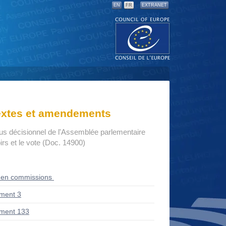
EN
FR
EXTRANET
textes et amendements
us décisionnel de l'Assemblée parlementaire
rs et le vote (Doc. 14900)
 en commissions
ment 3
ment 133