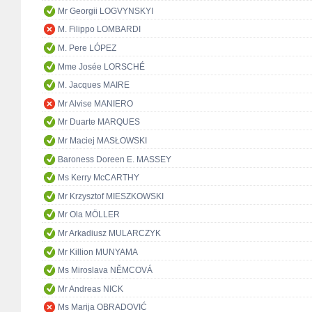
Mr Georgii LOGVYNSKYI
M. Filippo LOMBARDI
M. Pere LÓPEZ
Mme Josée LORSCHÉ
M. Jacques MAIRE
Mr Alvise MANIERO
Mr Duarte MARQUES
Mr Maciej MASŁOWSKI
Baroness Doreen E. MASSEY
Ms Kerry McCARTHY
Mr Krzysztof MIESZKOWSKI
Mr Ola MÖLLER
Mr Arkadiusz MULARCZYK
Mr Killion MUNYAMA
Ms Miroslava NĚMCOVÁ
Mr Andreas NICK
Ms Marija OBRADOVIĆ