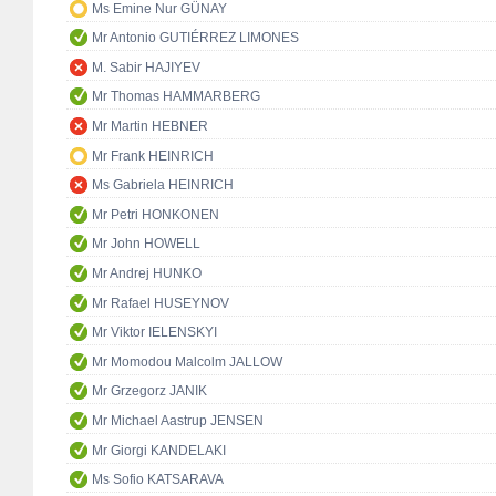
Ms Emine Nur GÜNAY
Mr Antonio GUTIÉRREZ LIMONES
M. Sabir HAJIYEV
Mr Thomas HAMMARBERG
Mr Martin HEBNER
Mr Frank HEINRICH
Ms Gabriela HEINRICH
Mr Petri HONKONEN
Mr John HOWELL
Mr Andrej HUNKO
Mr Rafael HUSEYNOV
Mr Viktor IELENSKYI
Mr Momodou Malcolm JALLOW
Mr Grzegorz JANIK
Mr Michael Aastrup JENSEN
Mr Giorgi KANDELAKI
Ms Sofio KATSARAVA