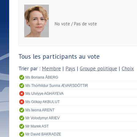
No vote / Pas de vote
Tous les participants au vote
Trier par :
Membre
|
Pays
|
Groupe politique
|
Choix
Ms Boriana ÅBERG
Ms Thórhildur Sunna ÆVARSDÓTTIR
Ms Ulviyye AGHAYEVA
Ms Gökay AKBULUT
Ms Iwona ARENT
Mr Volodymyr ARIEV
Mr Marek AST
Mr David BAKRADZE