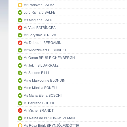
Mr Radovan BALÁŽ
Lord Richard BALFE
Ms Marijana BALIĆ
Mr Vlad BATRÎNCEA
Mr Boryslav BEREZA
Ms Deborah BERGAMINI
Mr Włodzimierz BERNACKI
Mr Goran BEUS RICHEMBERGH
Mr Jokin BILDARRATZ
Mr Simone BILLI
Mme Maryvonne BLONDIN
Mme Mònica BONELL
Ms Maria Elena BOSCHI
M. Bertrand BOUYX
Mr Michel BRANDT
Ms Reina de BRUIJN-WEZEMAN
Ms Rósa Björk BRYNJÓLFSDÓTTIR