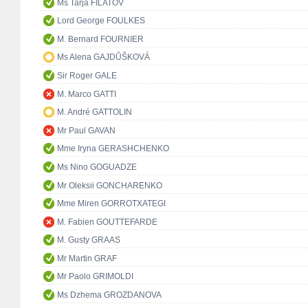
Ms Tarja FILATOV
Lord George FOULKES
M. Bernard FOURNIER
Ms Alena GAJDŮŠKOVÁ
Sir Roger GALE
M. Marco GATTI
M. André GATTOLIN
Mr Paul GAVAN
Mme Iryna GERASHCHENKO
Ms Nino GOGUADZE
Mr Oleksii GONCHARENKO
Mme Miren GORROTXATEGI
M. Fabien GOUTTEFARDE
M. Gusty GRAAS
Mr Martin GRAF
Mr Paolo GRIMOLDI
Ms Dzhema GROZDANOVA