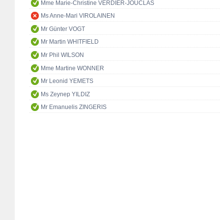
Mme Marie-Christine VERDIER-JOUCLAS
Ms Anne-Mari VIROLAINEN
Mr Günter VOGT
Mr Martin WHITFIELD
Mr Phil WILSON
Mme Martine WONNER
Mr Leonid YEMETS
Ms Zeynep YILDIZ
Mr Emanuelis ZINGERIS