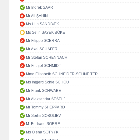
Mr Indrek SAAR
Mr Ali ŞAHİN
Ms Ulla SANDBÆK
Ms Selin SAYEK BÖKE
Mr Filippo SCERRA
Mr Axel SCHÄFER
Mr Stefan SCHENNACH
Mr Frithjof SCHMIDT
Mme Elisabeth SCHNEIDER-SCHNEITER
Ms Ingjerd Schie SCHOU
Mr Frank SCHWABE
Mr Aleksandar ŠEŠELJ
Mr Tommy SHEPPARD
Mr Serhii SOBOLIEV
M. Bertrand SORRE
Ms Olena SOTNYK