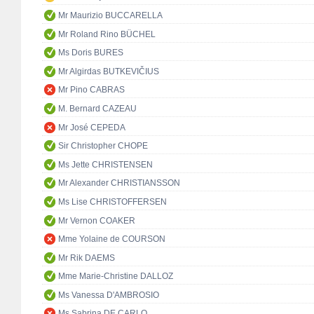
Mr Maurizio BUCCARELLA
Mr Roland Rino BÜCHEL
Ms Doris BURES
Mr Algirdas BUTKEVIČIUS
Mr Pino CABRAS
M. Bernard CAZEAU
Mr José CEPEDA
Sir Christopher CHOPE
Ms Jette CHRISTENSEN
Mr Alexander CHRISTIANSSON
Ms Lise CHRISTOFFERSEN
Mr Vernon COAKER
Mme Yolaine de COURSON
Mr Rik DAEMS
Mme Marie-Christine DALLOZ
Ms Vanessa D'AMBROSIO
Ms Sabrina DE CARLO