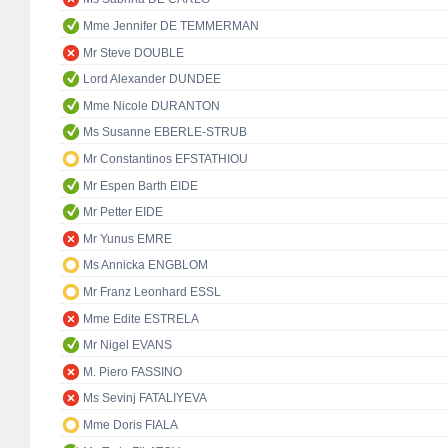
Mme Jennifer DE TEMMERMAN
Mr Steve DOUBLE
Lord Alexander DUNDEE
Mme Nicole DURANTON
Ms Susanne EBERLE-STRUB
Mr Constantinos EFSTATHIOU
Mr Espen Barth EIDE
Mr Petter EIDE
Mr Yunus EMRE
Ms Annicka ENGBLOM
Mr Franz Leonhard ESSL
Mme Edite ESTRELA
Mr Nigel EVANS
M. Piero FASSINO
Ms Sevinj FATALIYEVA
Mme Doris FIALA