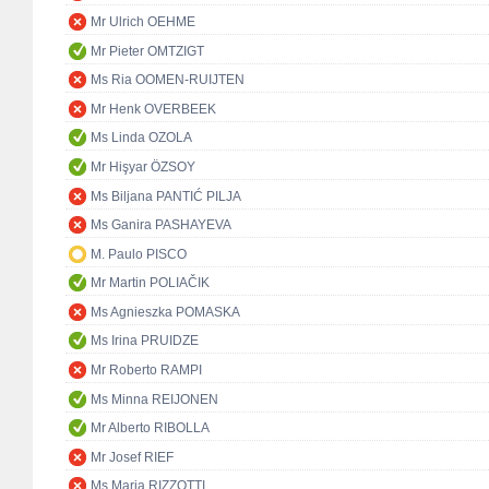
Mr Ulrich OEHME
Mr Pieter OMTZIGT
Ms Ria OOMEN-RUIJTEN
Mr Henk OVERBEEK
Ms Linda OZOLA
Mr Hişyar ÖZSOY
Ms Biljana PANTIĆ PILJA
Ms Ganira PASHAYEVA
M. Paulo PISCO
Mr Martin POLIAČIK
Ms Agnieszka POMASKA
Ms Irina PRUIDZE
Mr Roberto RAMPI
Ms Minna REIJONEN
Mr Alberto RIBOLLA
Mr Josef RIEF
Ms Maria RIZZOTTI