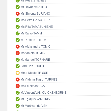
Ms Petra STIENEN
Mr Davor Ivo STIER
Ms Simona SURIANO
Ms Petra De SUTTER
Ms Rita TAMAŠUNIENĖ
Mr Raivo TAMM
M. Damien THIÉRY
Ms Aleksandra TOMIĆ
Ms Violeta TOMIĆ
M. Manuel TORNARE
Lord Don TOUHIG
Mme Nicole TRISSE
Mr Yıldırım Tuğrul TÜRKEŞ
Ms Feleknas UCA
M. Vincent VAN QUICKENBORNE
Mr Egidijus VAREIKIS
Mr Mart van de VEN