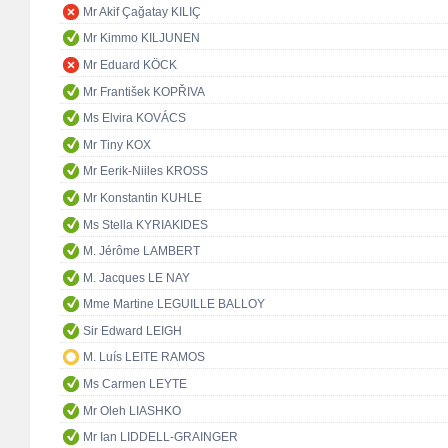
Mr Akif Çağatay KILIÇ
Mr Kimmo KILJUNEN
Mr Eduard KÖCK
Mr František KOPŘIVA
Ms Elvira KOVÁCS
Mr Tiny KOX
Mr Eerik-Niiles KROSS
Mr Konstantin KUHLE
Ms Stella KYRIAKIDES
M. Jérôme LAMBERT
M. Jacques LE NAY
Mme Martine LEGUILLE BALLOY
Sir Edward LEIGH
M. Luís LEITE RAMOS
Ms Carmen LEYTE
Mr Oleh LIASHKO
Mr Ian LIDDELL-GRAINGER