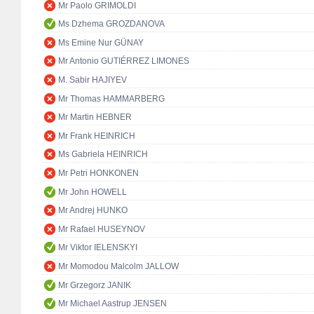
Mr Paolo GRIMOLDI
Ms Dzhema GROZDANOVA
Ms Emine Nur GÜNAY
Mr Antonio GUTIÉRREZ LIMONES
M. Sabir HAJIYEV
Mr Thomas HAMMARBERG
Mr Martin HEBNER
Mr Frank HEINRICH
Ms Gabriela HEINRICH
Mr Petri HONKONEN
Mr John HOWELL
Mr Andrej HUNKO
Mr Rafael HUSEYNOV
Mr Viktor IELENSKYI
Mr Momodou Malcolm JALLOW
Mr Grzegorz JANIK
Mr Michael Aastrup JENSEN