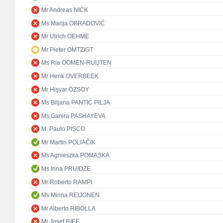
Mr Andreas NICK
Ms Marija OBRADOVIĆ
Mr Ulrich OEHME
Mr Pieter OMTZIGT
Ms Ria OOMEN-RUIJTEN
Mr Henk OVERBEEK
Mr Hişyar ÖZSOY
Ms Biljana PANTIĆ PILJA
Ms Ganira PASHAYEVA
M. Paulo PISCO
Mr Martin POLIAČIK
Ms Agnieszka POMASKA
Ms Irina PRUIDZE
Mr Roberto RAMPI
Ms Minna REIJONEN
Mr Alberto RIBOLLA
Mr Josef RIEF