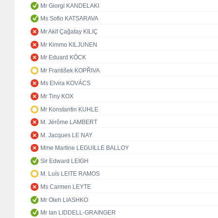
Mr Giorgi KANDELAKI
Ms Sofio KATSARAVA
Mr Akif Çağatay KILIÇ
Mr Kimmo KILJUNEN
Mr Eduard KÖCK
Mr František KOPŘIVA
Ms Elvira KOVÁCS
Mr Tiny KOX
Mr Konstantin KUHLE
M. Jérôme LAMBERT
M. Jacques LE NAY
Mme Martine LEGUILLE BALLOY
Sir Edward LEIGH
M. Luís LEITE RAMOS
Ms Carmen LEYTE
Mr Oleh LIASHKO
Mr Ian LIDDELL-GRAINGER