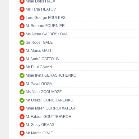
Mme Doris FIALA
Ms Tarja FILATOV
Lord George FOULKES
M. Bernard FOURNIER
Ms Alena GAJDŮŠKOVÁ
Sir Roger GALE
M. Marco GATTI
M. André GATTOLIN
Mr Paul GAVAN
Mme Iryna GERASHCHENKO
M. Pavol GOGA
Ms Nino GOGUADZE
Mr Oleksii GONCHARENKO
Mme Miren GORROTXATEGI
M. Fabien GOUTTEFARDE
M. Gusty GRAAS
Mr Martin GRAF