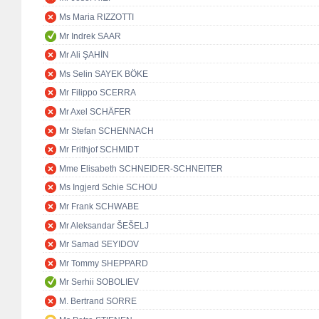
Ms Maria RIZZOTTI
Mr Indrek SAAR
Mr Ali ŞAHİN
Ms Selin SAYEK BÖKE
Mr Filippo SCERRA
Mr Axel SCHÄFER
Mr Stefan SCHENNACH
Mr Frithjof SCHMIDT
Mme Elisabeth SCHNEIDER-SCHNEITER
Ms Ingjerd Schie SCHOU
Mr Frank SCHWABE
Mr Aleksandar ŠEŠELJ
Mr Samad SEYIDOV
Mr Tommy SHEPPARD
Mr Serhii SOBOLIEV
M. Bertrand SORRE