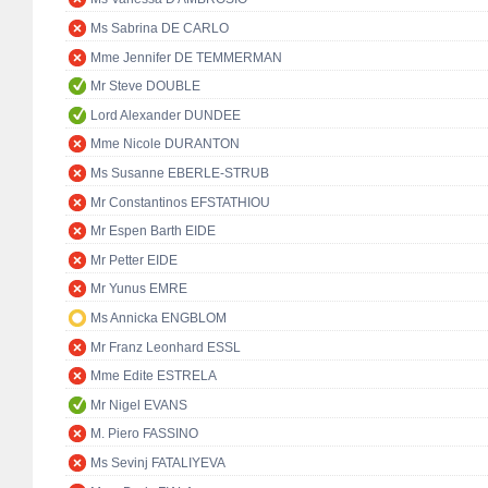
Ms Sabrina DE CARLO
Mme Jennifer DE TEMMERMAN
Mr Steve DOUBLE
Lord Alexander DUNDEE
Mme Nicole DURANTON
Ms Susanne EBERLE-STRUB
Mr Constantinos EFSTATHIOU
Mr Espen Barth EIDE
Mr Petter EIDE
Mr Yunus EMRE
Ms Annicka ENGBLOM
Mr Franz Leonhard ESSL
Mme Edite ESTRELA
Mr Nigel EVANS
M. Piero FASSINO
Ms Sevinj FATALIYEVA