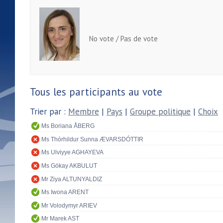
No vote / Pas de vote
Tous les participants au vote
Trier par :
Membre
|
Pays
|
Groupe politique
|
Choix
Ms Boriana ÅBERG
Ms Thórhildur Sunna ÆVARSDÓTTIR
Ms Ulviyye AGHAYEVA
Ms Gökay AKBULUT
Mr Ziya ALTUNYALDIZ
Ms Iwona ARENT
Mr Volodymyr ARIEV
Mr Marek AST