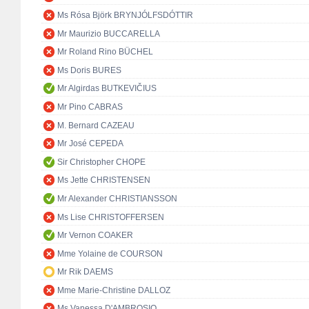
Ms Rósa Björk BRYNJÓLFSDÓTTIR
Mr Maurizio BUCCARELLA
Mr Roland Rino BÜCHEL
Ms Doris BURES
Mr Algirdas BUTKEVIČIUS
Mr Pino CABRAS
M. Bernard CAZEAU
Mr José CEPEDA
Sir Christopher CHOPE
Ms Jette CHRISTENSEN
Mr Alexander CHRISTIANSSON
Ms Lise CHRISTOFFERSEN
Mr Vernon COAKER
Mme Yolaine de COURSON
Mr Rik DAEMS
Mme Marie-Christine DALLOZ
Ms Vanessa D'AMBROSIO