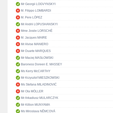
Mr Georgii LOGVYNSKYI
M. Filippo LOMBARDI
M. Pere LÓPEZ
Mr Andrii LOPUSHANSKYI
Mme Josée LORSCHÉ
M. Jacques MAIRE
Mr Alvise MANIERO
Mr Duarte MARQUES
Mr Maciej MASŁOWSKI
Baroness Doreen E. MASSEY
Ms Kerry McCARTHY
Mr Krzysztof MIESZKOWSKI
Ms Stefana MILADINOVIĆ
Mr Ola MÖLLER
Mr Arkadiusz MULARCZYK
Mr Killion MUNYAMA
Ms Miroslava NĚMCOVÁ