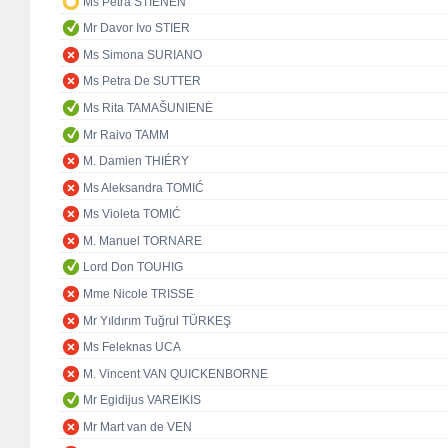
Ms Petra STIENEN
Mr Davor Ivo STIER
Ms Simona SURIANO
Ms Petra De SUTTER
Ms Rita TAMAŠUNIENĖ
Mr Raivo TAMM
M. Damien THIÉRY
Ms Aleksandra TOMIĆ
Ms Violeta TOMIĆ
M. Manuel TORNARE
Lord Don TOUHIG
Mme Nicole TRISSE
Mr Yıldırım Tuğrul TÜRKEŞ
Ms Feleknas UCA
M. Vincent VAN QUICKENBORNE
Mr Egidijus VAREIKIS
Mr Mart van de VEN