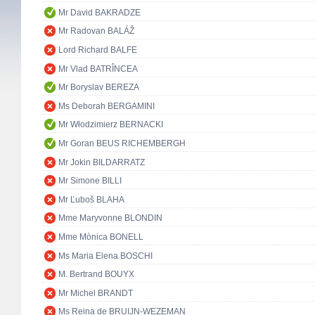
Mr David BAKRADZE
Mr Radovan BALÁŽ
Lord Richard BALFE
Mr Vlad BATRÎNCEA
Mr Boryslav BEREZA
Ms Deborah BERGAMINI
Mr Włodzimierz BERNACKI
Mr Goran BEUS RICHEMBERGH
Mr Jokin BILDARRATZ
Mr Simone BILLI
Mr Ľuboš BLAHA
Mme Maryvonne BLONDIN
Mme Mònica BONELL
Ms Maria Elena BOSCHI
M. Bertrand BOUYX
Mr Michel BRANDT
Ms Reina de BRUIJN-WEZEMAN