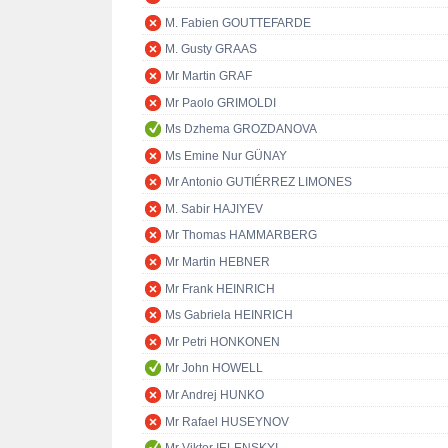
M. Fabien GOUTTEFARDE
M. Gusty GRAAS
Mr Martin GRAF
Mr Paolo GRIMOLDI
Ms Dzhema GROZDANOVA
Ms Emine Nur GÜNAY
Mr Antonio GUTIÉRREZ LIMONES
M. Sabir HAJIYEV
Mr Thomas HAMMARBERG
Mr Martin HEBNER
Mr Frank HEINRICH
Ms Gabriela HEINRICH
Mr Petri HONKONEN
Mr John HOWELL
Mr Andrej HUNKO
Mr Rafael HUSEYNOV