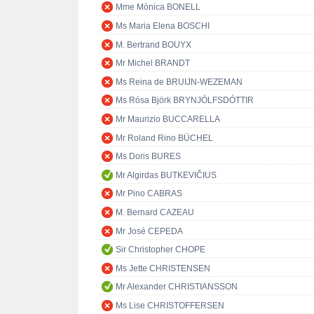
Mme Mònica BONELL
Ms Maria Elena BOSCHI
M. Bertrand BOUYX
Mr Michel BRANDT
Ms Reina de BRUIJN-WEZEMAN
Ms Rósa Björk BRYNJÓLFSDÓTTIR
Mr Maurizio BUCCARELLA
Mr Roland Rino BÜCHEL
Ms Doris BURES
Mr Algirdas BUTKEVIČIUS
Mr Pino CABRAS
M. Bernard CAZEAU
Mr José CEPEDA
Sir Christopher CHOPE
Ms Jette CHRISTENSEN
Mr Alexander CHRISTIANSSON
Ms Lise CHRISTOFFERSEN