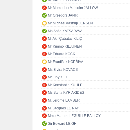
Mr Viktor IELENSKYI
Mr Momodou Malcolm JALLOW
Mr Grzegorz JANIK
Mr Michael Aastrup JENSEN
Ms Sofio KATSARAVA
Mr Akif Çağatay KILIÇ
Mr Kimmo KILJUNEN
Mr Eduard KÖCK
Mr František KOPŘIVA
Ms Elvira KOVÁCS
Mr Tiny KOX
Mr Konstantin KUHLE
Ms Stella KYRIAKIDES
M. Jérôme LAMBERT
M. Jacques LE NAY
Mme Martine LEGUILLE BALLOY
Sir Edward LEIGH