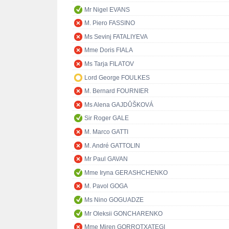
Mr Nigel EVANS
M. Piero FASSINO
Ms Sevinj FATALIYEVA
Mme Doris FIALA
Ms Tarja FILATOV
Lord George FOULKES
M. Bernard FOURNIER
Ms Alena GAJDŮŠKOVÁ
Sir Roger GALE
M. Marco GATTI
M. André GATTOLIN
Mr Paul GAVAN
Mme Iryna GERASHCHENKO
M. Pavol GOGA
Ms Nino GOGUADZE
Mr Oleksii GONCHARENKO
Mme Miren GORROTXATEGI