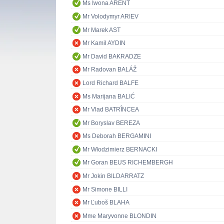
Ms Iwona ARENT
Mr Volodymyr ARIEV
Mr Marek AST
Mr Kamil AYDIN
Mr David BAKRADZE
Mr Radovan BALÁŽ
Lord Richard BALFE
Ms Marijana BALIĆ
Mr Vlad BATRÎNCEA
Mr Boryslav BEREZA
Ms Deborah BERGAMINI
Mr Włodzimierz BERNACKI
Mr Goran BEUS RICHEMBERGH
Mr Jokin BILDARRATZ
Mr Simone BILLI
Mr Ľuboš BLAHA
Mme Maryvonne BLONDIN