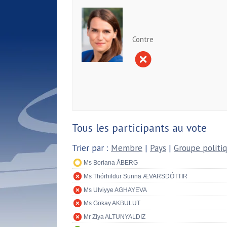
Contre
Tous les participants au vote
Trier par :
Membre
|
Pays
|
Groupe politi
Ms Boriana ÅBERG
Ms Thórhildur Sunna ÆVARSDÓTTIR
Ms Ulviyye AGHAYEVA
Ms Gökay AKBULUT
Mr Ziya ALTUNYALDIZ