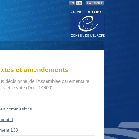
EN
FR
EXTRANET
textes et amendements
us décisionnel de l'Assemblée parlementaire
rs et le vote (Doc. 14900)
 en commissions
ment 3
ment 133