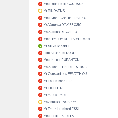
Mme Yolaine de COURSON
Mr Rik DAEMS
Mme Marie-Christine DALLOZ
Ms Vanessa D'AMBROSIO
Ms Sabrina DE CARLO
Mme Jennifer DE TEMMERMAN
Mr Steve DOUBLE
Lord Alexander DUNDEE
Mme Nicole DURANTON
Ms Susanne EBERLE-STRUB
Mr Constantinos EFSTATHIOU
Mr Espen Barth EIDE
Mr Petter EIDE
Mr Yunus EMRE
Ms Annicka ENGBLOM
Mr Franz Leonhard ESSL
Mme Edite ESTRELA