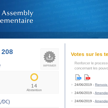
 208
Votes sur les 
Renforcer le process
e
IMPRIMER
concernant les pouvoi
14
24/06/2019 -
Renvois
Abstention
24/06/2019 -
Amende
/DC)
24/06/2019 -
Amende