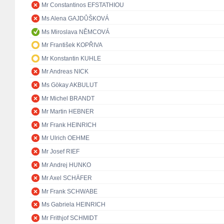
Mr Constantinos EFSTATHIOU
Ms Alena GAJDŮŠKOVÁ
Ms Miroslava NĚMCOVÁ
Mr František KOPŘIVA
Mr Konstantin KUHLE
Mr Andreas NICK
Ms Gökay AKBULUT
Mr Michel BRANDT
Mr Martin HEBNER
Mr Frank HEINRICH
Mr Ulrich OEHME
Mr Josef RIEF
Mr Andrej HUNKO
Mr Axel SCHÄFER
Mr Frank SCHWABE
Ms Gabriela HEINRICH
Mr Frithjof SCHMIDT