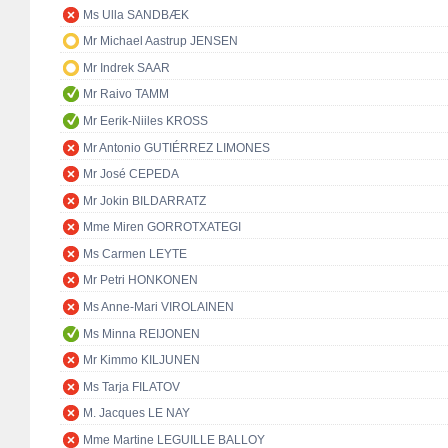
Ms Ulla SANDBÆK
Mr Michael Aastrup JENSEN
Mr Indrek SAAR
Mr Raivo TAMM
Mr Eerik-Niiles KROSS
Mr Antonio GUTIÉRREZ LIMONES
Mr José CEPEDA
Mr Jokin BILDARRATZ
Mme Miren GORROTXATEGI
Ms Carmen LEYTE
Mr Petri HONKONEN
Ms Anne-Mari VIROLAINEN
Ms Minna REIJONEN
Mr Kimmo KILJUNEN
Ms Tarja FILATOV
M. Jacques LE NAY
Mme Martine LEGUILLE BALLOY