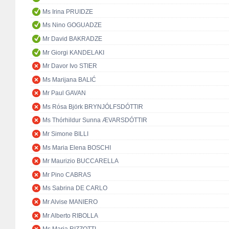
Ms Irina PRUIDZE
Ms Nino GOGUADZE
Mr David BAKRADZE
Mr Giorgi KANDELAKI
Mr Davor Ivo STIER
Ms Marijana BALIĆ
Mr Paul GAVAN
Ms Rósa Björk BRYNJÓLFSDÓTTIR
Ms Thórhildur Sunna ÆVARSDÓTTIR
Mr Simone BILLI
Ms Maria Elena BOSCHI
Mr Maurizio BUCCARELLA
Mr Pino CABRAS
Ms Sabrina DE CARLO
Mr Alvise MANIERO
Mr Alberto RIBOLLA