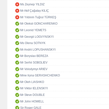
Ms Zeynep YILDIZ
Mr Akif Çağatay KILIÇ
Mr Yıldırım Tuğrul TÜRKEŞ
Mr Oleksii GONCHARENKO
Mr Leonid YEMETS
Mr Georgii LOGVYNSKYI
Ms Olena SOTNYK
Mr Andrii LOPUSHANSKYI
Mr Boryslav BEREZA
Mr Serhii SOBOLIEV
Mr Volodymyr ARIEV
Mme Iryna GERASHCHENKO
Mr Oleh LIASHKO
Mr Viktor IELENSKYI
Mr Steve DOUBLE
Mr John HOWELL
Sir Roger GALE