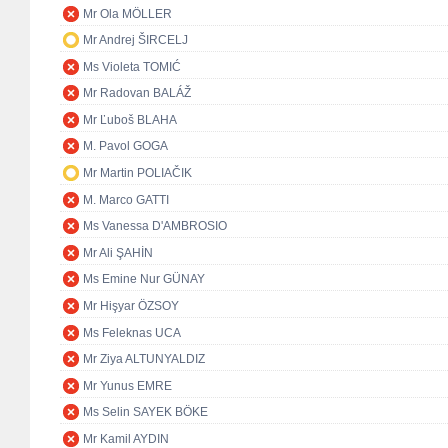
Mr Ola MÖLLER
Mr Andrej ŠIRCELJ
Ms Violeta TOMIĆ
Mr Radovan BALÁŽ
Mr Ľuboš BLAHA
M. Pavol GOGA
Mr Martin POLIAČIK
M. Marco GATTI
Ms Vanessa D'AMBROSIO
Mr Ali ŞAHİN
Ms Emine Nur GÜNAY
Mr Hişyar ÖZSOY
Ms Feleknas UCA
Mr Ziya ALTUNYALDIZ
Mr Yunus EMRE
Ms Selin SAYEK BÖKE
Mr Kamil AYDIN