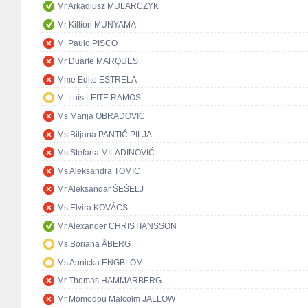
Mr Arkadiusz MULARCZYK
Mr Killion MUNYAMA
M. Paulo PISCO
Mr Duarte MARQUES
Mme Edite ESTRELA
M. Luís LEITE RAMOS
Ms Marija OBRADOVIĆ
Ms Biljana PANTIĆ PILJA
Ms Stefana MILADINOVIĆ
Ms Aleksandra TOMIĆ
Mr Aleksandar ŠEŠELJ
Ms Elvira KOVÁCS
Mr Alexander CHRISTIANSSON
Ms Boriana ÅBERG
Ms Annicka ENGBLOM
Mr Thomas HAMMARBERG
Mr Momodou Malcolm JALLOW