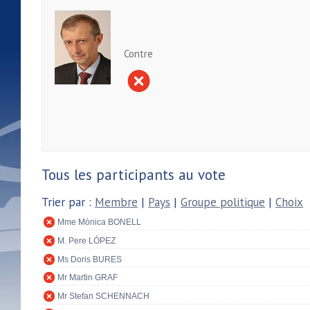
Contre
Tous les participants au vote
Trier par :
Membre
|
Pays
|
Groupe politique
|
Choix
Mme Mònica BONELL
M. Pere LÓPEZ
Ms Doris BURES
Mr Martin GRAF
Mr Stefan SCHENNACH