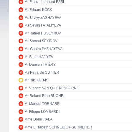
Mr Franz Leonhard ESSL
Mr Eduard KÖCK
Ms Ulviyye AGHAYEVA
Ms Sevinj FATALIYEVA
Mr Rafael HUSEYNOV
Mr Samad SEYIDOV
Ms Ganira PASHAYEVA
M. Sabir HAJIYEV
M. Damien THIÉRY
Ms Petra De SUTTER
Mr Rik DAEMS
M. Vincent VAN QUICKENBORNE
Mr Roland Rino BÜCHEL
M. Manuel TORNARE
M. Filippo LOMBARDI
Mme Doris FIALA
Mme Elisabeth SCHNEIDER-SCHNEITER