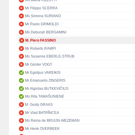
Ms Maria RIZZOTTI
Mr Filippo SCERRA
Ms Simona SURIANO
Mr Paolo GRIMOLDI
Ms Deborah BERGAMINI
M. Piero FASSINO
Mr Roberto RAMPI
Ms Susanne EBERLE-STRUB
Mr Günter VOGT
Mr Egidijus VAREIKIS
Mr Emanuelis ZINGERIS
Mr Algirdas BUTKEVIČIUS
Ms Rita TAMAŠUNIENĖ
M. Gusty GRAAS
Mr Vlad BATRÎNCEA
Ms Reina de BRUIJN-WEZEMAN
Mr Henk OVERBEEK