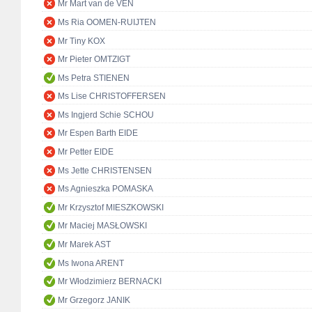
Mr Mart van de VEN
Ms Ria OOMEN-RUIJTEN
Mr Tiny KOX
Mr Pieter OMTZIGT
Ms Petra STIENEN
Ms Lise CHRISTOFFERSEN
Ms Ingjerd Schie SCHOU
Mr Espen Barth EIDE
Mr Petter EIDE
Ms Jette CHRISTENSEN
Ms Agnieszka POMASKA
Mr Krzysztof MIESZKOWSKI
Mr Maciej MASŁOWSKI
Mr Marek AST
Ms Iwona ARENT
Mr Włodzimierz BERNACKI
Mr Grzegorz JANIK