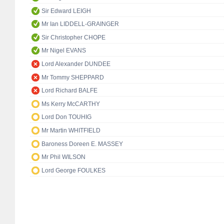
Sir Edward LEIGH
Mr Ian LIDDELL-GRAINGER
Sir Christopher CHOPE
Mr Nigel EVANS
Lord Alexander DUNDEE
Mr Tommy SHEPPARD
Lord Richard BALFE
Ms Kerry McCARTHY
Lord Don TOUHIG
Mr Martin WHITFIELD
Baroness Doreen E. MASSEY
Mr Phil WILSON
Lord George FOULKES