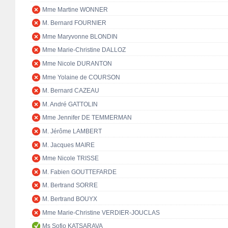
Mme Martine WONNER
M. Bernard FOURNIER
Mme Maryvonne BLONDIN
Mme Marie-Christine DALLOZ
Mme Nicole DURANTON
Mme Yolaine de COURSON
M. Bernard CAZEAU
M. André GATTOLIN
Mme Jennifer DE TEMMERMAN
M. Jérôme LAMBERT
M. Jacques MAIRE
Mme Nicole TRISSE
M. Fabien GOUTTEFARDE
M. Bertrand SORRE
M. Bertrand BOUYX
Mme Marie-Christine VERDIER-JOUCLAS
Ms Sofio KATSARAVA