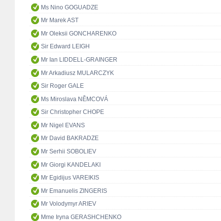
Ms Nino GOGUADZE
Mr Marek AST
Mr Oleksii GONCHARENKO
Sir Edward LEIGH
Mr Ian LIDDELL-GRAINGER
Mr Arkadiusz MULARCZYK
Sir Roger GALE
Ms Miroslava NĚMCOVÁ
Sir Christopher CHOPE
Mr Nigel EVANS
Mr David BAKRADZE
Mr Serhii SOBOLIEV
Mr Giorgi KANDELAKI
Mr Egidijus VAREIKIS
Mr Emanuelis ZINGERIS
Mr Volodymyr ARIEV
Mme Iryna GERASHCHENKO