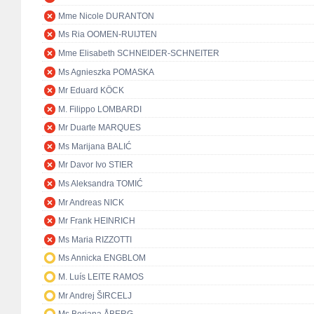
Mme Nicole DURANTON
Ms Ria OOMEN-RUIJTEN
Mme Elisabeth SCHNEIDER-SCHNEITER
Ms Agnieszka POMASKA
Mr Eduard KÖCK
M. Filippo LOMBARDI
Mr Duarte MARQUES
Ms Marijana BALIĆ
Mr Davor Ivo STIER
Ms Aleksandra TOMIĆ
Mr Andreas NICK
Mr Frank HEINRICH
Ms Maria RIZZOTTI
Ms Annicka ENGBLOM
M. Luís LEITE RAMOS
Mr Andrej ŠIRCELJ