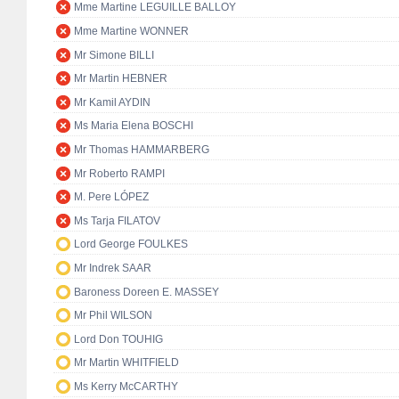
Mme Martine LEGUILLE BALLOY
Mme Martine WONNER
Mr Simone BILLI
Mr Martin HEBNER
Mr Kamil AYDIN
Ms Maria Elena BOSCHI
Mr Thomas HAMMARBERG
Mr Roberto RAMPI
M. Pere LÓPEZ
Ms Tarja FILATOV
Lord George FOULKES
Mr Indrek SAAR
Baroness Doreen E. MASSEY
Mr Phil WILSON
Lord Don TOUHIG
Mr Martin WHITFIELD
Ms Kerry McCARTHY