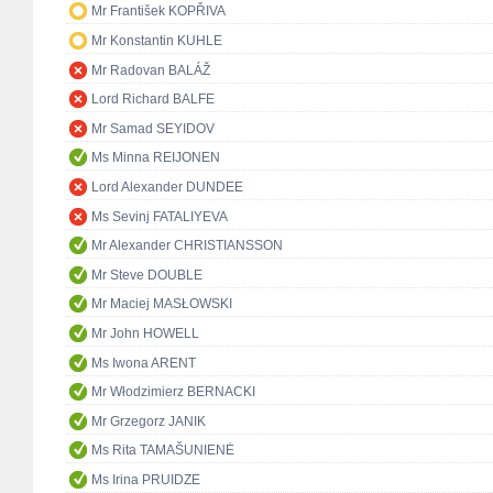
Mr František KOPŘIVA
Mr Konstantin KUHLE
Mr Radovan BALÁŽ
Lord Richard BALFE
Mr Samad SEYIDOV
Ms Minna REIJONEN
Lord Alexander DUNDEE
Ms Sevinj FATALIYEVA
Mr Alexander CHRISTIANSSON
Mr Steve DOUBLE
Mr Maciej MASŁOWSKI
Mr John HOWELL
Ms Iwona ARENT
Mr Włodzimierz BERNACKI
Mr Grzegorz JANIK
Ms Rita TAMAŠUNIENĖ
Ms Irina PRUIDZE