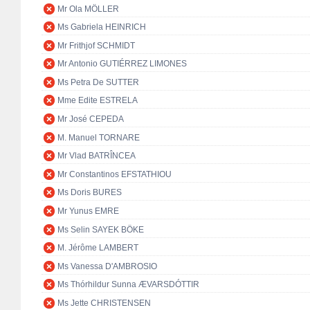
Mr Ola MÖLLER
Ms Gabriela HEINRICH
Mr Frithjof SCHMIDT
Mr Antonio GUTIÉRREZ LIMONES
Ms Petra De SUTTER
Mme Edite ESTRELA
Mr José CEPEDA
M. Manuel TORNARE
Mr Vlad BATRÎNCEA
Mr Constantinos EFSTATHIOU
Ms Doris BURES
Mr Yunus EMRE
Ms Selin SAYEK BÖKE
M. Jérôme LAMBERT
Ms Vanessa D'AMBROSIO
Ms Thórhildur Sunna ÆVARSDÓTTIR
Ms Jette CHRISTENSEN