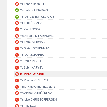
Mr Espen Barth EIDE
Ms Sofio KATSARAVA
Mr Algirdas BUTKEVIČIUS
Mr Ľuboš BLAHA
M. Pavol GOGA
Ms Stefana MILADINOVIĆ
Mr Frank SCHWABE
Mr Stefan SCHENNACH
Mr Axel SCHÄFER
M. Paulo PISCO
M. Sabir HAJIYEV
M. Piero FASSINO
Mr Kimmo KILJUNEN
Mme Maryvonne BLONDIN
Ms Alena GAJDŮŠKOVÁ
Ms Lise CHRISTOFFERSEN
Mr Tiny KOX