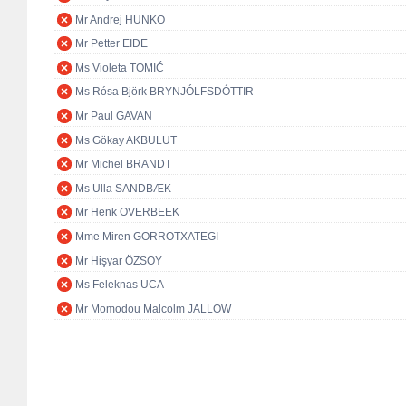
Mr Andrej HUNKO
Mr Petter EIDE
Ms Violeta TOMIĆ
Ms Rósa Björk BRYNJÓLFSDÓTTIR
Mr Paul GAVAN
Ms Gökay AKBULUT
Mr Michel BRANDT
Ms Ulla SANDBÆK
Mr Henk OVERBEEK
Mme Miren GORROTXATEGI
Mr Hişyar ÖZSOY
Ms Feleknas UCA
Mr Momodou Malcolm JALLOW