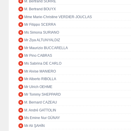
M. Bertrand SORRE
M. Bertrand BOUYX
Mme Marie-Christine VERDIER-JOUCLAS
Mr Filippo SCERRA
Ms Simona SURIANO
Mr Ziya ALTUNYALDIZ
Mr Maurizio BUCCARELLA
Mr Pino CABRAS
Ms Sabrina DE CARLO
Mr Alvise MANIERO
Mr Alberto RIBOLLA
Mr Ulrich OEHME
Mr Tommy SHEPPARD
M. Bernard CAZEAU
M. André GATTOLIN
Ms Emine Nur GÜNAY
Mr Ali ŞAHİN