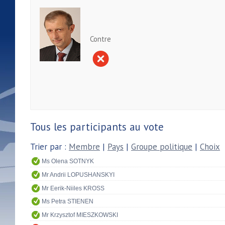
Contre
Tous les participants au vote
Trier par :
Membre
|
Pays
|
Groupe politique
|
Choix
Ms Olena SOTNYK
Mr Andrii LOPUSHANSKYI
Mr Eerik-Niiles KROSS
Ms Petra STIENEN
Mr Krzysztof MIESZKOWSKI