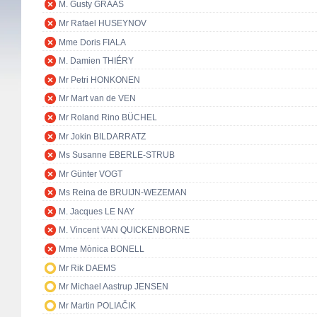
M. Gusty GRAAS
Mr Rafael HUSEYNOV
Mme Doris FIALA
M. Damien THIÉRY
Mr Petri HONKONEN
Mr Mart van de VEN
Mr Roland Rino BÜCHEL
Mr Jokin BILDARRATZ
Ms Susanne EBERLE-STRUB
Mr Günter VOGT
Ms Reina de BRUIJN-WEZEMAN
M. Jacques LE NAY
M. Vincent VAN QUICKENBORNE
Mme Mònica BONELL
Mr Rik DAEMS
Mr Michael Aastrup JENSEN
Mr Martin POLIAČIK