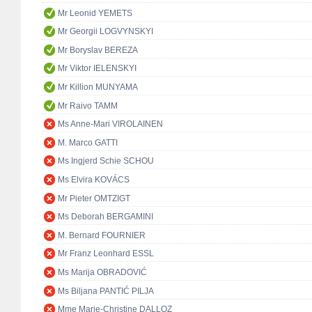
Mr Leonid YEMETS
Mr Georgii LOGVYNSKYI
Mr Boryslav BEREZA
Mr Viktor IELENSKYI
Mr Killion MUNYAMA
Mr Raivo TAMM
Ms Anne-Mari VIROLAINEN
M. Marco GATTI
Ms Ingjerd Schie SCHOU
Ms Elvira KOVÁCS
Mr Pieter OMTZIGT
Ms Deborah BERGAMINI
M. Bernard FOURNIER
Mr Franz Leonhard ESSL
Ms Marija OBRADOVIĆ
Ms Biljana PANTIĆ PILJA
Mme Marie-Christine DALLOZ