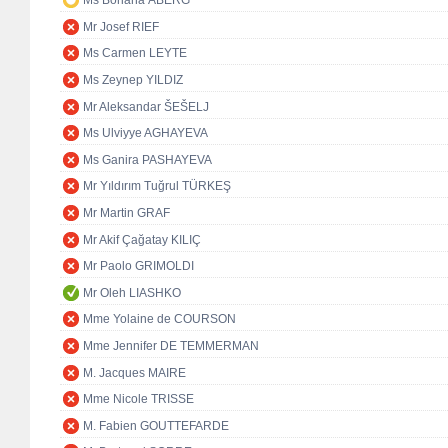
Ms Boriana ÅBERG
Mr Josef RIEF
Ms Carmen LEYTE
Ms Zeynep YILDIZ
Mr Aleksandar ŠEŠELJ
Ms Ulviyye AGHAYEVA
Ms Ganira PASHAYEVA
Mr Yıldırım Tuğrul TÜRKEŞ
Mr Martin GRAF
Mr Akif Çağatay KILIÇ
Mr Paolo GRIMOLDI
Mr Oleh LIASHKO
Mme Yolaine de COURSON
Mme Jennifer DE TEMMERMAN
M. Jacques MAIRE
Mme Nicole TRISSE
M. Fabien GOUTTEFARDE