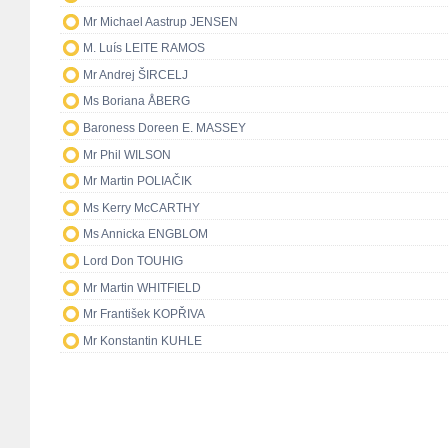
Mr Michael Aastrup JENSEN
M. Luís LEITE RAMOS
Mr Andrej ŠIRCELJ
Ms Boriana ÅBERG
Baroness Doreen E. MASSEY
Mr Phil WILSON
Mr Martin POLIAČIK
Ms Kerry McCARTHY
Ms Annicka ENGBLOM
Lord Don TOUHIG
Mr Martin WHITFIELD
Mr František KOPŘIVA
Mr Konstantin KUHLE