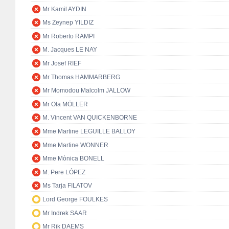
Mr Kamil AYDIN
Ms Zeynep YILDIZ
Mr Roberto RAMPI
M. Jacques LE NAY
Mr Josef RIEF
Mr Thomas HAMMARBERG
Mr Momodou Malcolm JALLOW
Mr Ola MÖLLER
M. Vincent VAN QUICKENBORNE
Mme Martine LEGUILLE BALLOY
Mme Martine WONNER
Mme Mònica BONELL
M. Pere LÓPEZ
Ms Tarja FILATOV
Lord George FOULKES
Mr Indrek SAAR
Mr Rik DAEMS