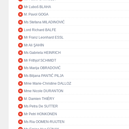
Mr Ľuboš BLAHA
M. Pavol GOGA
Ms Stefana MILADINOVIĆ
Lord Richard BALFE
Mr Franz Leonhard ESSL
Mr Ali ŞAHİN
Ms Gabriela HEINRICH
Mr Frithjof SCHMIDT
Ms Marija OBRADOVIĆ
Ms Biljana PANTIĆ PILJA
Mme Marie-Christine DALLOZ
Mme Nicole DURANTON
M. Damien THIÉRY
Ms Petra De SUTTER
Mr Petri HONKONEN
Ms Ria OOMEN-RUIJTEN