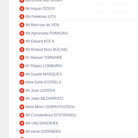
Ms Emine Nur GÜNAY
Mr Hişyar ÖZSOY
Ms Feleknas UCA
Mr Mart van de VEN
Ms Agnieszka POMASKA
Mr Eduard KÖCK
Mr Roland Rino BÜCHEL
M. Manuel TORNARE
M. Filippo LOMBARDI
Mr Duarte MARQUES
Mme Edite ESTRELA
Mr José CEPEDA
Mr Jokin BILDARRATZ
Mme Miren GORROTXATEGI
Mr Constantinos EFSTATHIOU
Ms Ulla SANDBÆK
Mr Henk OVERBEEK