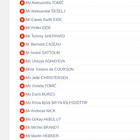
Ms Aleksandra TOMIĆ
Mr Aleksandar ŠEŠELJ
Mr Espen Barth EIDE
Mr Petter EIDE
Mr Tommy SHEPPARD
M. Bernard CAZEAU
M. André GATTOLIN
Ms Ulviyye AGHAYEVA
Mme Yolaine de COURSON
Ms Jette CHRISTENSEN
Ms Violeta TOMIĆ
Ms Doris BURES
Ms Rósa Björk BRYNJÓLFSDÓTTIR
Mr Andreas NICK
Ms Gökay AKBULUT
Mr Michel BRANDT
Mr Martin HEBNER