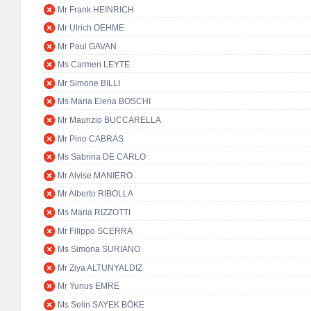
Mr Frank HEINRICH
Mr Ulrich OEHME
Mr Paul GAVAN
Ms Carmen LEYTE
Mr Simone BILLI
Ms Maria Elena BOSCHI
Mr Maurizio BUCCARELLA
Mr Pino CABRAS
Ms Sabrina DE CARLO
Mr Alvise MANIERO
Mr Alberto RIBOLLA
Ms Maria RIZZOTTI
Mr Filippo SCERRA
Ms Simona SURIANO
Mr Ziya ALTUNYALDIZ
Mr Yunus EMRE
Ms Selin SAYEK BÖKE