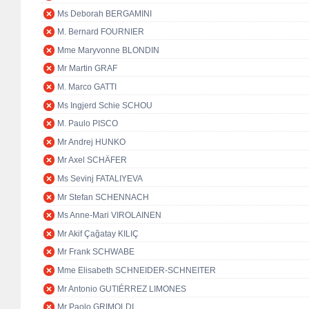
Ms Deborah BERGAMINI
M. Bernard FOURNIER
Mme Maryvonne BLONDIN
Mr Martin GRAF
M. Marco GATTI
Ms Ingjerd Schie SCHOU
M. Paulo PISCO
Mr Andrej HUNKO
Mr Axel SCHÄFER
Ms Sevinj FATALIYEVA
Mr Stefan SCHENNACH
Ms Anne-Mari VIROLAINEN
Mr Akif Çağatay KILIÇ
Mr Frank SCHWABE
Mme Elisabeth SCHNEIDER-SCHNEITER
Mr Antonio GUTIÉRREZ LIMONES
Mr Paolo GRIMOLDI