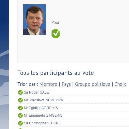
Pour
Tous les participants au vote
Trier par :
Membre
|
Pays
|
Groupe politique
|
Choix
Sir Roger GALE
Ms Miroslava NĚMCOVÁ
Mr Egidijus VAREIKIS
Mr Emanuelis ZINGERIS
Sir Christopher CHOPE