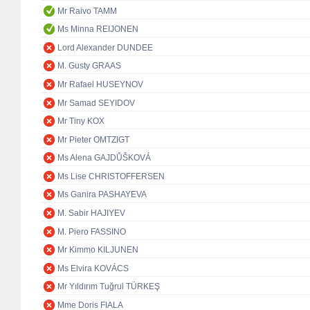
Mr Raivo TAMM
Ms Minna REIJONEN
Lord Alexander DUNDEE
M. Gusty GRAAS
Mr Rafael HUSEYNOV
Mr Samad SEYIDOV
Mr Tiny KOX
Mr Pieter OMTZIGT
Ms Alena GAJDŮŠKOVÁ
Ms Lise CHRISTOFFERSEN
Ms Ganira PASHAYEVA
M. Sabir HAJIYEV
M. Piero FASSINO
Mr Kimmo KILJUNEN
Ms Elvira KOVÁCS
Mr Yıldırım Tuğrul TÜRKEŞ
Mme Doris FIALA