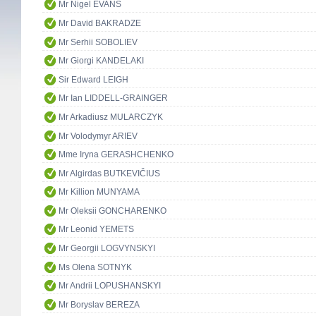
Mr Nigel EVANS
Mr David BAKRADZE
Mr Serhii SOBOLIEV
Mr Giorgi KANDELAKI
Sir Edward LEIGH
Mr Ian LIDDELL-GRAINGER
Mr Arkadiusz MULARCZYK
Mr Volodymyr ARIEV
Mme Iryna GERASHCHENKO
Mr Algirdas BUTKEVIČIUS
Mr Killion MUNYAMA
Mr Oleksii GONCHARENKO
Mr Leonid YEMETS
Mr Georgii LOGVYNSKYI
Ms Olena SOTNYK
Mr Andrii LOPUSHANSKYI
Mr Boryslav BEREZA