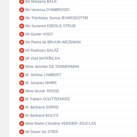
Ms Marijana BALIĆ
Ms Vanessa D'AMBROSIO
Ms Thórhildur Sunna ÆVARSDÓTTIR
Ms Susanne EBERLE-STRUB
Mr Günter VOGT
Ms Reina de BRUIJN-WEZEMAN
Mr Radovan BALÁŽ
Mr Vlad BATRÎNCEA
Mme Jennifer DE TEMMERMAN
M. Jérôme LAMBERT
M. Jacques MAIRE
Mme Nicole TRISSE
M. Fabien GOUTTEFARDE
M. Bertrand SORRE
M. Bertrand BOUYX
Mme Marie-Christine VERDIER-JOUCLAS
Mr Davor Ivo STIER