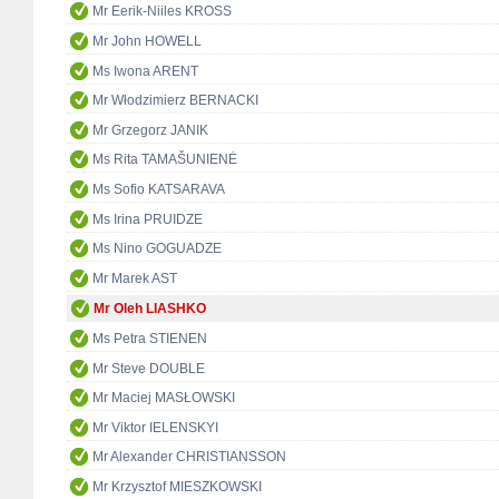
Mr Eerik-Niiles KROSS
Mr John HOWELL
Ms Iwona ARENT
Mr Włodzimierz BERNACKI
Mr Grzegorz JANIK
Ms Rita TAMAŠUNIENĖ
Ms Sofio KATSARAVA
Ms Irina PRUIDZE
Ms Nino GOGUADZE
Mr Marek AST
Mr Oleh LIASHKO
Ms Petra STIENEN
Mr Steve DOUBLE
Mr Maciej MASŁOWSKI
Mr Viktor IELENSKYI
Mr Alexander CHRISTIANSSON
Mr Krzysztof MIESZKOWSKI