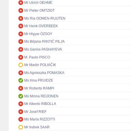
Mr Ulrich OEHME
Mr Pieter OMTZIGT
Ms Ria OOMEN-RUIJTEN
Mr Henk OVERBEEK
Mr Hişyar ÖZSOY
Ms Biljana PANTIĆ PILJA
Ms Ganira PASHAYEVA
M. Paulo PISCO
Mr Martin POLIAČIK
Ms Agnieszka POMASKA
Ms Irina PRUIDZE
Mr Roberto RAMPI
Ms Minna REIJONEN
Mr Alberto RIBOLLA
Mr Josef RIEF
Ms Maria RIZZOTTI
Mr Indrek SAAR