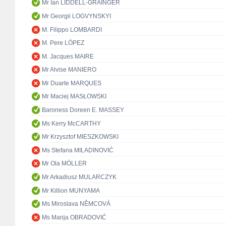
Mr Ian LIDDELL-GRAINGER
Mr Georgii LOGVYNSKYI
M. Filippo LOMBARDI
M. Pere LÓPEZ
M. Jacques MAIRE
Mr Alvise MANIERO
Mr Duarte MARQUES
Mr Maciej MASŁOWSKI
Baroness Doreen E. MASSEY
Ms Kerry McCARTHY
Mr Krzysztof MIESZKOWSKI
Ms Stefana MILADINOVIĆ
Mr Ola MÖLLER
Mr Arkadiusz MULARCZYK
Mr Killion MUNYAMA
Ms Miroslava NĚMCOVÁ
Ms Marija OBRADOVIĆ