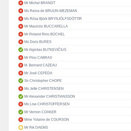
Mr Michel BRANDT
Ms Reina de BRUIJN-WEZEMAN
Ms Rósa Björk BRYNJÓLFSDÓTTIR
Mr Maurizio BUCCARELLA
Mr Roland Rino BÜCHEL
Ms Doris BURES
Mr Algirdas BUTKEVIČIUS
Mr Pino CABRAS
M. Bernard CAZEAU
Mr José CEPEDA
Sir Christopher CHOPE
Ms Jette CHRISTENSEN
Mr Alexander CHRISTIANSSON
Ms Lise CHRISTOFFERSEN
Mr Vernon COAKER
Mme Yolaine de COURSON
Mr Rik DAEMS