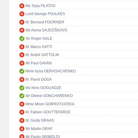
Ms Tarja FILATOV
Lord George FOULKES
M. Bernard FOURNIER
Ms Alena GAJDŮŠKOVÁ
Sir Roger GALE
M. Marco GATTI
M. André GATTOLIN
Mr Paul GAVAN
Mme Iryna GERASHCHENKO
M. Pavol GOGA
Ms Nino GOGUADZE
Mr Oleksii GONCHARENKO
Mme Miren GORROTXATEGI
M. Fabien GOUTTEFARDE
M. Gusty GRAAS
Mr Martin GRAF
Mr Paolo GRIMOLDI