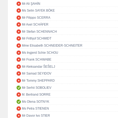
Mr Ali ŞAHİN
Ms Selin SAYEK BÖKE
Mr Filippo SCERRA
Mr Axel SCHÄFER
Mr Stefan SCHENNACH
Mr Frithjof SCHMIDT
Mme Elisabeth SCHNEIDER-SCHNEITER
Ms Ingjerd Schie SCHOU
Mr Frank SCHWABE
Mr Aleksandar ŠEŠELJ
Mr Samad SEYIDOV
Mr Tommy SHEPPARD
Mr Serhii SOBOLIEV
M. Bertrand SORRE
Ms Olena SOTNYK
Ms Petra STIENEN
Mr Davor Ivo STIER