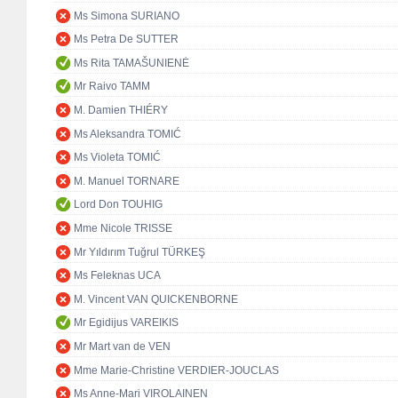
Ms Simona SURIANO
Ms Petra De SUTTER
Ms Rita TAMAŠUNIENĖ
Mr Raivo TAMM
M. Damien THIÉRY
Ms Aleksandra TOMIĆ
Ms Violeta TOMIĆ
M. Manuel TORNARE
Lord Don TOUHIG
Mme Nicole TRISSE
Mr Yıldırım Tuğrul TÜRKEŞ
Ms Feleknas UCA
M. Vincent VAN QUICKENBORNE
Mr Egidijus VAREIKIS
Mr Mart van de VEN
Mme Marie-Christine VERDIER-JOUCLAS
Ms Anne-Mari VIROLAINEN