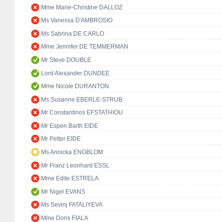
Mme Marie-Christine DALLOZ
Ms Vanessa D'AMBROSIO
Ms Sabrina DE CARLO
Mme Jennifer DE TEMMERMAN
Mr Steve DOUBLE
Lord Alexander DUNDEE
Mme Nicole DURANTON
Ms Susanne EBERLE-STRUB
Mr Constantinos EFSTATHIOU
Mr Espen Barth EIDE
Mr Petter EIDE
Ms Annicka ENGBLOM
Mr Franz Leonhard ESSL
Mme Edite ESTRELA
Mr Nigel EVANS
Ms Sevinj FATALIYEVA
Mme Doris FIALA