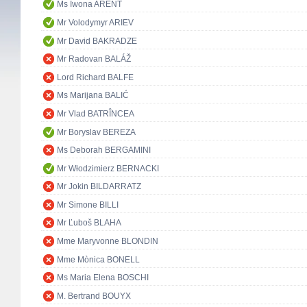
Ms Iwona ARENT
Mr Volodymyr ARIEV
Mr David BAKRADZE
Mr Radovan BALÁŽ
Lord Richard BALFE
Ms Marijana BALIĆ
Mr Vlad BATRÎNCEA
Mr Boryslav BEREZA
Ms Deborah BERGAMINI
Mr Włodzimierz BERNACKI
Mr Jokin BILDARRATZ
Mr Simone BILLI
Mr Ľuboš BLAHA
Mme Maryvonne BLONDIN
Mme Mònica BONELL
Ms Maria Elena BOSCHI
M. Bertrand BOUYX