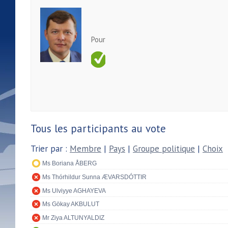
Pour
Tous les participants au vote
Trier par :
Membre
|
Pays
|
Groupe politique
|
Choix
Ms Boriana ÅBERG
Ms Thórhildur Sunna ÆVARSDÓTTIR
Ms Ulviyye AGHAYEVA
Ms Gökay AKBULUT
Mr Ziya ALTUNYALDIZ