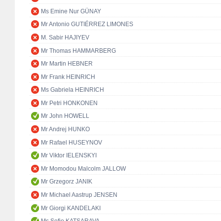
Ms Emine Nur GÜNAY
Mr Antonio GUTIÉRREZ LIMONES
M. Sabir HAJIYEV
Mr Thomas HAMMARBERG
Mr Martin HEBNER
Mr Frank HEINRICH
Ms Gabriela HEINRICH
Mr Petri HONKONEN
Mr John HOWELL
Mr Andrej HUNKO
Mr Rafael HUSEYNOV
Mr Viktor IELENSKYI
Mr Momodou Malcolm JALLOW
Mr Grzegorz JANIK
Mr Michael Aastrup JENSEN
Mr Giorgi KANDELAKI