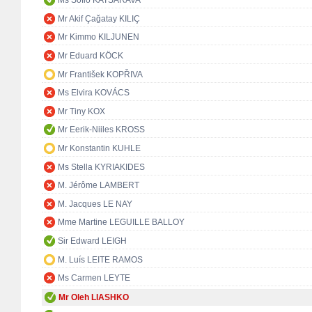
Ms Sofio KATSARAVA
Mr Akif Çağatay KILIÇ
Mr Kimmo KILJUNEN
Mr Eduard KÖCK
Mr František KOPŘIVA
Ms Elvira KOVÁCS
Mr Tiny KOX
Mr Eerik-Niiles KROSS
Mr Konstantin KUHLE
Ms Stella KYRIAKIDES
M. Jérôme LAMBERT
M. Jacques LE NAY
Mme Martine LEGUILLE BALLOY
Sir Edward LEIGH
M. Luís LEITE RAMOS
Ms Carmen LEYTE
Mr Oleh LIASHKO