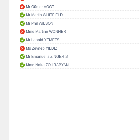
Mr Günter VOGT
Mr Martin WHITFIELD
Mr Phil WILSON
Mme Martine WONNER
Mr Leonid YEMETS
Ms Zeynep YILDIZ
Mr Emanuelis ZINGERIS
Mme Naira ZOHRABYAN