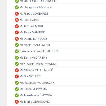
Mr Ian LIDDELL-GRAINGER
Mr Georgii LOGVYNSKYI
M. Filippo LOMBARDI
M. Pere LÓPEZ
M. Jacques MAIRE
Mr Alvise MANIERO
Mr Duarte MARQUES
Mr Maciej MASŁOWSKI
Baroness Doreen E. MASSEY
Ms Kerry McCARTHY
Mr Krzysztof MIESZKOWSKI
Ms Stefana MILADINOVIĆ
Mr Ola MÖLLER
Mr Arkadiusz MULARCZYK
Mr Killion MUNYAMA
Ms Miroslava NĚMCOVÁ
Ms Marija OBRADOVIĆ