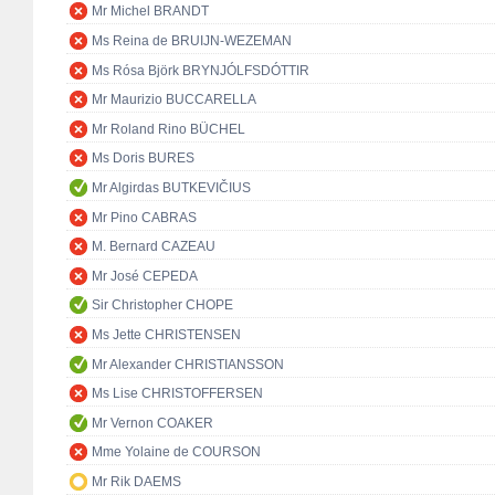
Mr Michel BRANDT
Ms Reina de BRUIJN-WEZEMAN
Ms Rósa Björk BRYNJÓLFSDÓTTIR
Mr Maurizio BUCCARELLA
Mr Roland Rino BÜCHEL
Ms Doris BURES
Mr Algirdas BUTKEVIČIUS
Mr Pino CABRAS
M. Bernard CAZEAU
Mr José CEPEDA
Sir Christopher CHOPE
Ms Jette CHRISTENSEN
Mr Alexander CHRISTIANSSON
Ms Lise CHRISTOFFERSEN
Mr Vernon COAKER
Mme Yolaine de COURSON
Mr Rik DAEMS