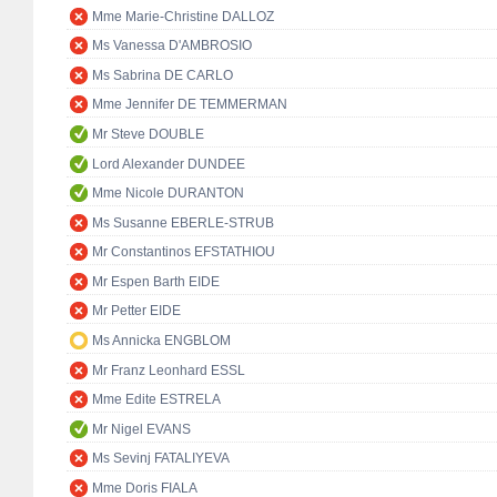
Mme Marie-Christine DALLOZ
Ms Vanessa D'AMBROSIO
Ms Sabrina DE CARLO
Mme Jennifer DE TEMMERMAN
Mr Steve DOUBLE
Lord Alexander DUNDEE
Mme Nicole DURANTON
Ms Susanne EBERLE-STRUB
Mr Constantinos EFSTATHIOU
Mr Espen Barth EIDE
Mr Petter EIDE
Ms Annicka ENGBLOM
Mr Franz Leonhard ESSL
Mme Edite ESTRELA
Mr Nigel EVANS
Ms Sevinj FATALIYEVA
Mme Doris FIALA