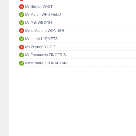
Mr Günter VOGT
Mr Martin WHITFIELD
Mr Phil WILSON
Mme Martine WONNER
Mr Leonid YEMETS
Ms Zeynep YILDIZ
Mr Emanuelis ZINGERIS
Mme Naira ZOHRABYAN