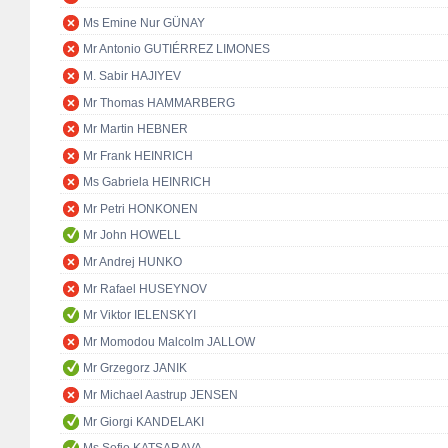
Ms Emine Nur GÜNAY
Mr Antonio GUTIÉRREZ LIMONES
M. Sabir HAJIYEV
Mr Thomas HAMMARBERG
Mr Martin HEBNER
Mr Frank HEINRICH
Ms Gabriela HEINRICH
Mr Petri HONKONEN
Mr John HOWELL
Mr Andrej HUNKO
Mr Rafael HUSEYNOV
Mr Viktor IELENSKYI
Mr Momodou Malcolm JALLOW
Mr Grzegorz JANIK
Mr Michael Aastrup JENSEN
Mr Giorgi KANDELAKI