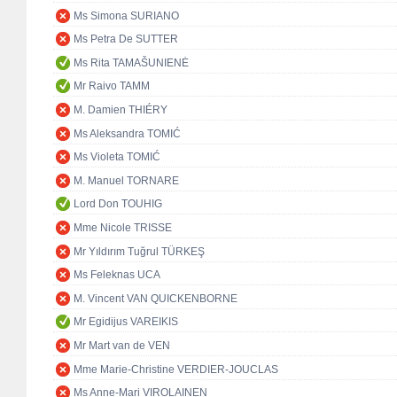
Ms Simona SURIANO
Ms Petra De SUTTER
Ms Rita TAMAŠUNIENĖ
Mr Raivo TAMM
M. Damien THIÉRY
Ms Aleksandra TOMIĆ
Ms Violeta TOMIĆ
M. Manuel TORNARE
Lord Don TOUHIG
Mme Nicole TRISSE
Mr Yıldırım Tuğrul TÜRKEŞ
Ms Feleknas UCA
M. Vincent VAN QUICKENBORNE
Mr Egidijus VAREIKIS
Mr Mart van de VEN
Mme Marie-Christine VERDIER-JOUCLAS
Ms Anne-Mari VIROLAINEN