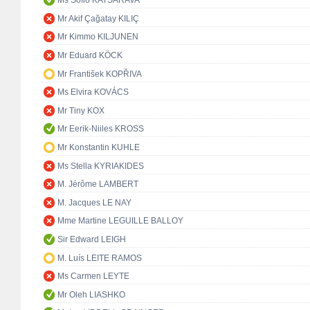
Ms Sofio KATSARAVA
Mr Akif Çağatay KILIÇ
Mr Kimmo KILJUNEN
Mr Eduard KÖCK
Mr František KOPŘIVA
Ms Elvira KOVÁCS
Mr Tiny KOX
Mr Eerik-Niiles KROSS
Mr Konstantin KUHLE
Ms Stella KYRIAKIDES
M. Jérôme LAMBERT
M. Jacques LE NAY
Mme Martine LEGUILLE BALLOY
Sir Edward LEIGH
M. Luís LEITE RAMOS
Ms Carmen LEYTE
Mr Oleh LIASHKO