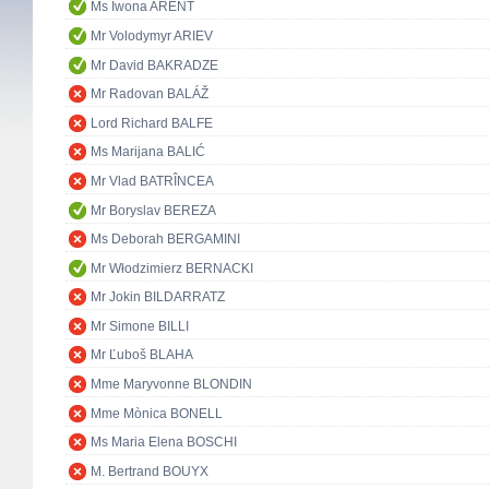
Ms Iwona ARENT
Mr Volodymyr ARIEV
Mr David BAKRADZE
Mr Radovan BALÁŽ
Lord Richard BALFE
Ms Marijana BALIĆ
Mr Vlad BATRÎNCEA
Mr Boryslav BEREZA
Ms Deborah BERGAMINI
Mr Włodzimierz BERNACKI
Mr Jokin BILDARRATZ
Mr Simone BILLI
Mr Ľuboš BLAHA
Mme Maryvonne BLONDIN
Mme Mònica BONELL
Ms Maria Elena BOSCHI
M. Bertrand BOUYX