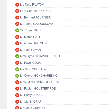
Ms Tarja FILATOV
Lord George FOULKES
M. Bernard FOURNIER
Ms Alena GAJDŮŠKOVÁ
Sir Roger GALE
M. Marco GATTI
M. André GATTOLIN
Mr Paul GAVAN
Mme Iryna GERASHCHENKO
M. Pavol GOGA
Ms Nino GOGUADZE
Mr Oleksii GONCHARENKO
Mme Miren GORROTXATEGI
M. Fabien GOUTTEFARDE
M. Gusty GRAAS
Mr Martin GRAF
Mr Paolo GRIMOLDI