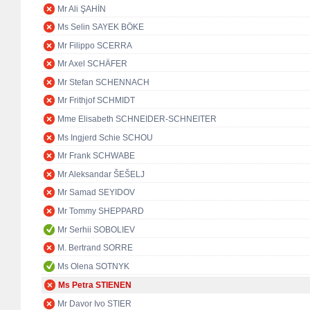
Mr Ali ŞAHİN
Ms Selin SAYEK BÖKE
Mr Filippo SCERRA
Mr Axel SCHÄFER
Mr Stefan SCHENNACH
Mr Frithjof SCHMIDT
Mme Elisabeth SCHNEIDER-SCHNEITER
Ms Ingjerd Schie SCHOU
Mr Frank SCHWABE
Mr Aleksandar ŠEŠELJ
Mr Samad SEYIDOV
Mr Tommy SHEPPARD
Mr Serhii SOBOLIEV
M. Bertrand SORRE
Ms Olena SOTNYK
Ms Petra STIENEN
Mr Davor Ivo STIER