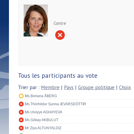
Contre
Tous les participants au vote
Trier par :
Membre
|
Pays
|
Groupe politique
|
Choix
Ms Boriana ÅBERG
Ms Thórhildur Sunna ÆVARSDÓTTIR
Ms Ulviyye AGHAYEVA
Ms Gökay AKBULUT
Mr Ziya ALTUNYALDIZ