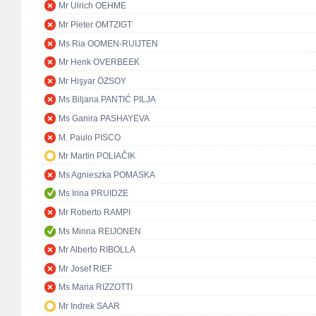
Mr Ulrich OEHME
Mr Pieter OMTZIGT
Ms Ria OOMEN-RUIJTEN
Mr Henk OVERBEEK
Mr Hişyar ÖZSOY
Ms Biljana PANTIĆ PILJA
Ms Ganira PASHAYEVA
M. Paulo PISCO
Mr Martin POLIAČIK
Ms Agnieszka POMASKA
Ms Irina PRUIDZE
Mr Roberto RAMPI
Ms Minna REIJONEN
Mr Alberto RIBOLLA
Mr Josef RIEF
Ms Maria RIZZOTTI
Mr Indrek SAAR