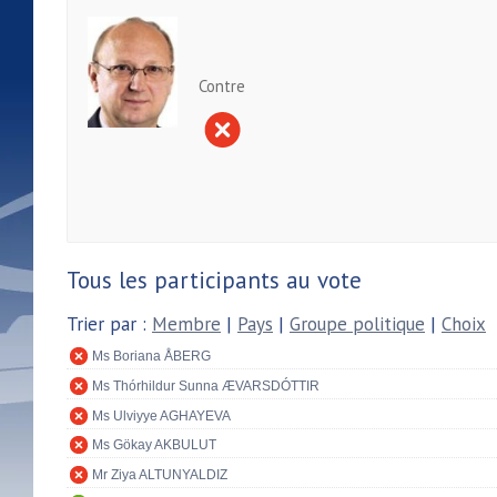
Contre
Tous les participants au vote
Trier par :
Membre
|
Pays
|
Groupe politique
|
Choix
Ms Boriana ÅBERG
Ms Thórhildur Sunna ÆVARSDÓTTIR
Ms Ulviyye AGHAYEVA
Ms Gökay AKBULUT
Mr Ziya ALTUNYALDIZ