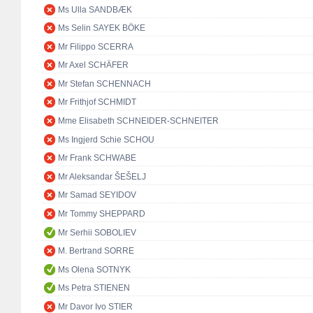
Ms Ulla SANDBÆK
Ms Selin SAYEK BÖKE
Mr Filippo SCERRA
Mr Axel SCHÄFER
Mr Stefan SCHENNACH
Mr Frithjof SCHMIDT
Mme Elisabeth SCHNEIDER-SCHNEITER
Ms Ingjerd Schie SCHOU
Mr Frank SCHWABE
Mr Aleksandar ŠEŠELJ
Mr Samad SEYIDOV
Mr Tommy SHEPPARD
Mr Serhii SOBOLIEV
M. Bertrand SORRE
Ms Olena SOTNYK
Ms Petra STIENEN
Mr Davor Ivo STIER