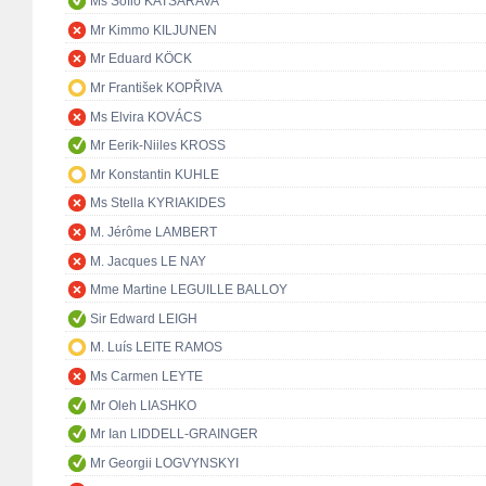
Ms Sofio KATSARAVA
Mr Kimmo KILJUNEN
Mr Eduard KÖCK
Mr František KOPŘIVA
Ms Elvira KOVÁCS
Mr Eerik-Niiles KROSS
Mr Konstantin KUHLE
Ms Stella KYRIAKIDES
M. Jérôme LAMBERT
M. Jacques LE NAY
Mme Martine LEGUILLE BALLOY
Sir Edward LEIGH
M. Luís LEITE RAMOS
Ms Carmen LEYTE
Mr Oleh LIASHKO
Mr Ian LIDDELL-GRAINGER
Mr Georgii LOGVYNSKYI