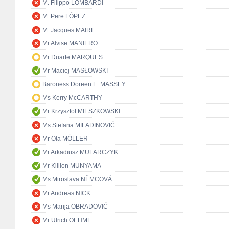
M. Filippo LOMBARDI
M. Pere LÓPEZ
M. Jacques MAIRE
Mr Alvise MANIERO
Mr Duarte MARQUES
Mr Maciej MASŁOWSKI
Baroness Doreen E. MASSEY
Ms Kerry McCARTHY
Mr Krzysztof MIESZKOWSKI
Ms Stefana MILADINOVIĆ
Mr Ola MÖLLER
Mr Arkadiusz MULARCZYK
Mr Killion MUNYAMA
Ms Miroslava NĚMCOVÁ
Mr Andreas NICK
Ms Marija OBRADOVIĆ
Mr Ulrich OEHME