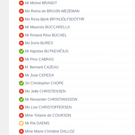
Mr Michel BRANDT
Ms Reina de BRUIJN-WEZEMAN
Ms Rósa Björk BRYNJÓLFSDÓTTIR
Mr Maurizio BUCCARELLA
Mr Roland Rino BÜCHEL
Ms Doris BURES
Mr Algirdas BUTKEVIČIUS
Mr Pino CABRAS
M. Bernard CAZEAU
Mr José CEPEDA
Sir Christopher CHOPE
Ms Jette CHRISTENSEN
Mr Alexander CHRISTIANSSON
Ms Lise CHRISTOFFERSEN
Mme Yolaine de COURSON
Mr Rik DAEMS
Mme Marie-Christine DALLOZ