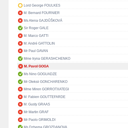
Lord George FOULKES
M. Bernard FOURNIER
Ms Alena GAJDŮŠKOVÁ
Sir Roger GALE
M. Marco GATTI
M. André GATTOLIN
Mr Paul GAVAN
Mme Iryna GERASHCHENKO
M. Pavol GOGA
Ms Nino GOGUADZE
Mr Oleksii GONCHARENKO
Mme Miren GORROTXATEGI
M. Fabien GOUTTEFARDE
M. Gusty GRAAS
Mr Martin GRAF
Mr Paolo GRIMOLDI
Ms Dzhema GROZDANOVA