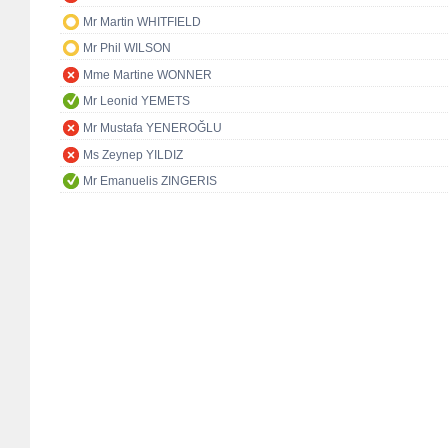
Mr Martin WHITFIELD
Mr Phil WILSON
Mme Martine WONNER
Mr Leonid YEMETS
Mr Mustafa YENEROĞLU
Ms Zeynep YILDIZ
Mr Emanuelis ZINGERIS