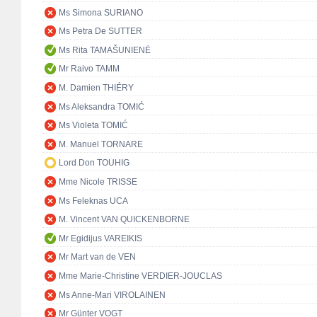
Ms Simona SURIANO
Ms Petra De SUTTER
Ms Rita TAMAŠUNIENĖ
Mr Raivo TAMM
M. Damien THIÉRY
Ms Aleksandra TOMIĆ
Ms Violeta TOMIĆ
M. Manuel TORNARE
Lord Don TOUHIG
Mme Nicole TRISSE
Ms Feleknas UCA
M. Vincent VAN QUICKENBORNE
Mr Egidijus VAREIKIS
Mr Mart van de VEN
Mme Marie-Christine VERDIER-JOUCLAS
Ms Anne-Mari VIROLAINEN
Mr Günter VOGT