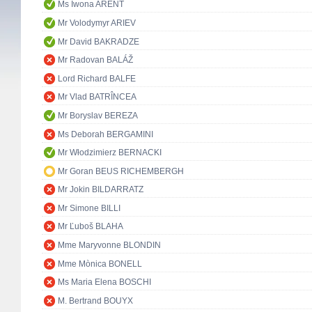
Ms Iwona ARENT
Mr Volodymyr ARIEV
Mr David BAKRADZE
Mr Radovan BALÁŽ
Lord Richard BALFE
Mr Vlad BATRÎNCEA
Mr Boryslav BEREZA
Ms Deborah BERGAMINI
Mr Włodzimierz BERNACKI
Mr Goran BEUS RICHEMBERGH
Mr Jokin BILDARRATZ
Mr Simone BILLI
Mr Ľuboš BLAHA
Mme Maryvonne BLONDIN
Mme Mònica BONELL
Ms Maria Elena BOSCHI
M. Bertrand BOUYX