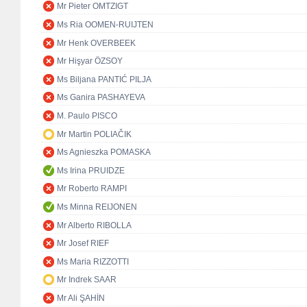
Mr Pieter OMTZIGT
Ms Ria OOMEN-RUIJTEN
Mr Henk OVERBEEK
Mr Hişyar ÖZSOY
Ms Biljana PANTIĆ PILJA
Ms Ganira PASHAYEVA
M. Paulo PISCO
Mr Martin POLIAČIK
Ms Agnieszka POMASKA
Ms Irina PRUIDZE
Mr Roberto RAMPI
Ms Minna REIJONEN
Mr Alberto RIBOLLA
Mr Josef RIEF
Ms Maria RIZZOTTI
Mr Indrek SAAR
Mr Ali ŞAHİN