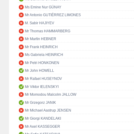
Ms Emine Nur GÜNAY
Mr Antonio GUTIÉRREZ LIMONES
M. Sabir HAJIYEV
Mr Thomas HAMMARBERG
Mr Martin HEBNER
Mr Frank HEINRICH
Ms Gabriela HEINRICH
Mr Petri HONKONEN
Mr John HOWELL
Mr Rafael HUSEYNOV
Mr Viktor IELENSKYI
Mr Momodou Malcolm JALLOW
Mr Grzegorz JANIK
Mr Michael Aastrup JENSEN
Mr Giorgi KANDELAKI
Mr Axel KASSEGGER