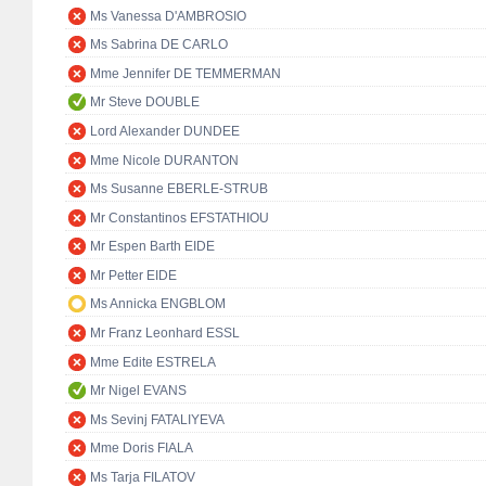
Ms Vanessa D'AMBROSIO
Ms Sabrina DE CARLO
Mme Jennifer DE TEMMERMAN
Mr Steve DOUBLE
Lord Alexander DUNDEE
Mme Nicole DURANTON
Ms Susanne EBERLE-STRUB
Mr Constantinos EFSTATHIOU
Mr Espen Barth EIDE
Mr Petter EIDE
Ms Annicka ENGBLOM
Mr Franz Leonhard ESSL
Mme Edite ESTRELA
Mr Nigel EVANS
Ms Sevinj FATALIYEVA
Mme Doris FIALA
Ms Tarja FILATOV