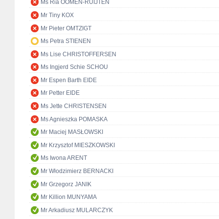
Ms Ria OOMEN-RUIJTEN
Mr Tiny KOX
Mr Pieter OMTZIGT
Ms Petra STIENEN
Ms Lise CHRISTOFFERSEN
Ms Ingjerd Schie SCHOU
Mr Espen Barth EIDE
Mr Petter EIDE
Ms Jette CHRISTENSEN
Ms Agnieszka POMASKA
Mr Maciej MASŁOWSKI
Mr Krzysztof MIESZKOWSKI
Ms Iwona ARENT
Mr Włodzimierz BERNACKI
Mr Grzegorz JANIK
Mr Killion MUNYAMA
Mr Arkadiusz MULARCZYK