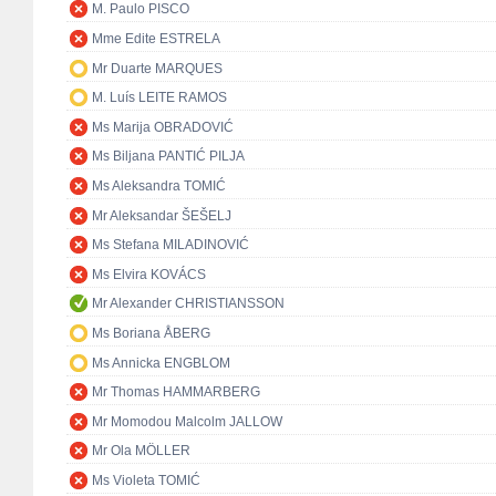
M. Paulo PISCO
Mme Edite ESTRELA
Mr Duarte MARQUES
M. Luís LEITE RAMOS
Ms Marija OBRADOVIĆ
Ms Biljana PANTIĆ PILJA
Ms Aleksandra TOMIĆ
Mr Aleksandar ŠEŠELJ
Ms Stefana MILADINOVIĆ
Ms Elvira KOVÁCS
Mr Alexander CHRISTIANSSON
Ms Boriana ÅBERG
Ms Annicka ENGBLOM
Mr Thomas HAMMARBERG
Mr Momodou Malcolm JALLOW
Mr Ola MÖLLER
Ms Violeta TOMIĆ