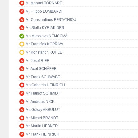
M. Manuel TORNARE
M. Filippo LOMBARDI
Mr Constantinos EFSTATHIOU
Ms Stella KYRIAKIDES
Ms Miroslava NĚMCOVÁ
Mr František KOPŘIVA
Mr Konstantin KUHLE
Mr Josef RIEF
Mr Axel SCHÄFER
Mr Frank SCHWABE
Ms Gabriela HEINRICH
Mr Frithjof SCHMIDT
Mr Andreas NICK
Ms Gökay AKBULUT
Mr Michel BRANDT
Mr Martin HEBNER
Mr Frank HEINRICH