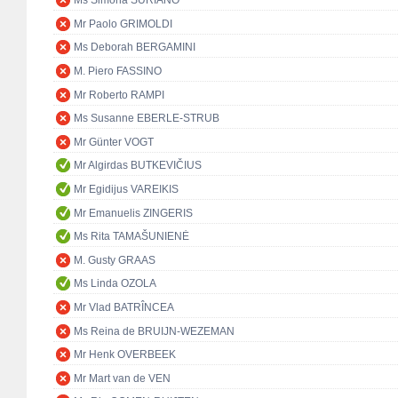
Ms Simona SURIANO
Mr Paolo GRIMOLDI
Ms Deborah BERGAMINI
M. Piero FASSINO
Mr Roberto RAMPI
Ms Susanne EBERLE-STRUB
Mr Günter VOGT
Mr Algirdas BUTKEVIČIUS
Mr Egidijus VAREIKIS
Mr Emanuelis ZINGERIS
Ms Rita TAMAŠUNIENĖ
M. Gusty GRAAS
Ms Linda OZOLA
Mr Vlad BATRÎNCEA
Ms Reina de BRUIJN-WEZEMAN
Mr Henk OVERBEEK
Mr Mart van de VEN