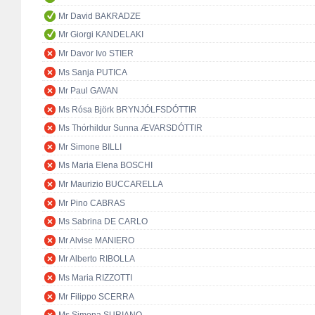
Mr David BAKRADZE
Mr Giorgi KANDELAKI
Mr Davor Ivo STIER
Ms Sanja PUTICA
Mr Paul GAVAN
Ms Rósa Björk BRYNJÓLFSDÓTTIR
Ms Thórhildur Sunna ÆVARSDÓTTIR
Mr Simone BILLI
Ms Maria Elena BOSCHI
Mr Maurizio BUCCARELLA
Mr Pino CABRAS
Ms Sabrina DE CARLO
Mr Alvise MANIERO
Mr Alberto RIBOLLA
Ms Maria RIZZOTTI
Mr Filippo SCERRA