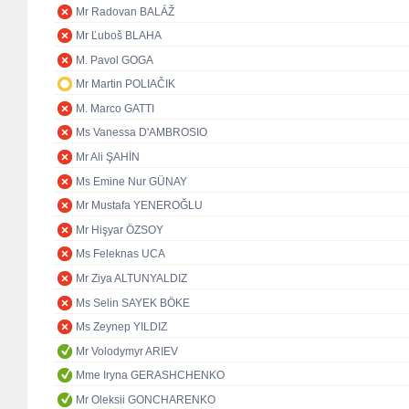
Mr Radovan BALÁŽ
Mr Ľuboš BLAHA
M. Pavol GOGA
Mr Martin POLIAČIK
M. Marco GATTI
Ms Vanessa D'AMBROSIO
Mr Ali ŞAHİN
Ms Emine Nur GÜNAY
Mr Mustafa YENEROĞLU
Mr Hişyar ÖZSOY
Ms Feleknas UCA
Mr Ziya ALTUNYALDIZ
Ms Selin SAYEK BÖKE
Ms Zeynep YILDIZ
Mr Volodymyr ARIEV
Mme Iryna GERASHCHENKO
Mr Oleksii GONCHARENKO