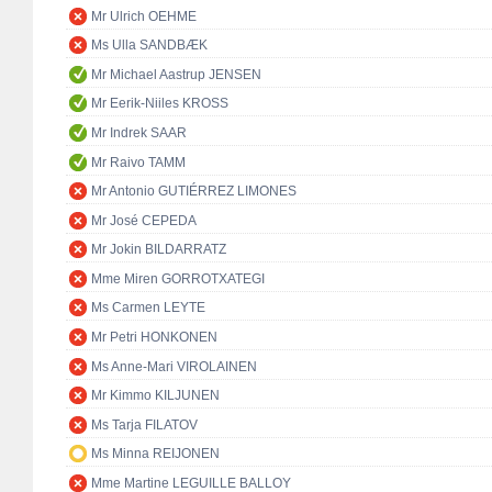
Mr Ulrich OEHME
Ms Ulla SANDBÆK
Mr Michael Aastrup JENSEN
Mr Eerik-Niiles KROSS
Mr Indrek SAAR
Mr Raivo TAMM
Mr Antonio GUTIÉRREZ LIMONES
Mr José CEPEDA
Mr Jokin BILDARRATZ
Mme Miren GORROTXATEGI
Ms Carmen LEYTE
Mr Petri HONKONEN
Ms Anne-Mari VIROLAINEN
Mr Kimmo KILJUNEN
Ms Tarja FILATOV
Ms Minna REIJONEN
Mme Martine LEGUILLE BALLOY