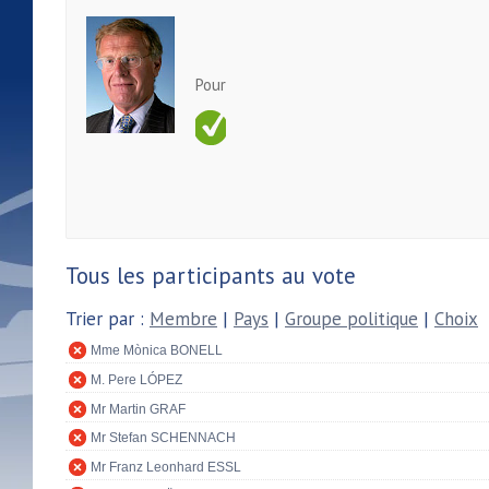
Pour
Tous les participants au vote
Trier par :
Membre
|
Pays
|
Groupe politique
|
Choix
Mme Mònica BONELL
M. Pere LÓPEZ
Mr Martin GRAF
Mr Stefan SCHENNACH
Mr Franz Leonhard ESSL