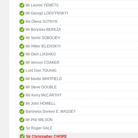
Mr Leonid YEMETS
Mr Georgii LOGVYNSKYI
Ms Olena SOTNYK
Mr Boryslav BEREZA
Mr Serhii SOBOLIEV
Mr Viktor IELENSKYI
Mr Oleh LIASHKO
Mr Vernon COAKER
Lord Don TOUHIG
Mr Martin WHITFIELD
Mr Steve DOUBLE
Ms Kerry McCARTHY
Mr John HOWELL
Baroness Doreen E. MASSEY
Mr Phil WILSON
Sir Roger GALE
Sir Christopher CHOPE