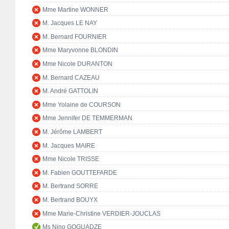
Mme Martine WONNER
M. Jacques LE NAY
M. Bernard FOURNIER
Mme Maryvonne BLONDIN
Mme Nicole DURANTON
M. Bernard CAZEAU
M. André GATTOLIN
Mme Yolaine de COURSON
Mme Jennifer DE TEMMERMAN
M. Jérôme LAMBERT
M. Jacques MAIRE
Mme Nicole TRISSE
M. Fabien GOUTTEFARDE
M. Bertrand SORRE
M. Bertrand BOUYX
Mme Marie-Christine VERDIER-JOUCLAS
Ms Nino GOGUADZE