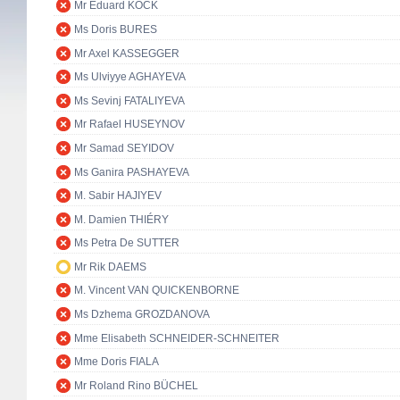
Mr Eduard KÖCK
Ms Doris BURES
Mr Axel KASSEGGER
Ms Ulviyye AGHAYEVA
Ms Sevinj FATALIYEVA
Mr Rafael HUSEYNOV
Mr Samad SEYIDOV
Ms Ganira PASHAYEVA
M. Sabir HAJIYEV
M. Damien THIÉRY
Ms Petra De SUTTER
Mr Rik DAEMS
M. Vincent VAN QUICKENBORNE
Ms Dzhema GROZDANOVA
Mme Elisabeth SCHNEIDER-SCHNEITER
Mme Doris FIALA
Mr Roland Rino BÜCHEL