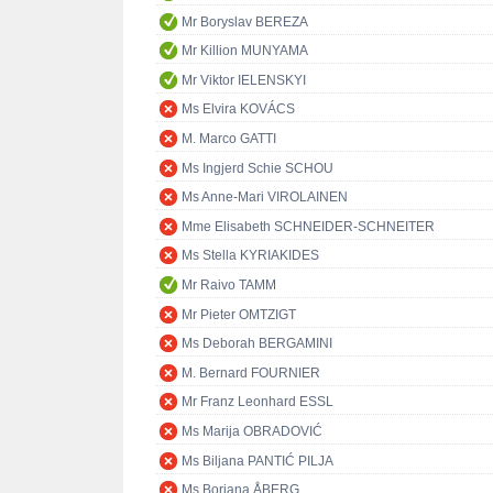
Mr Boryslav BEREZA
Mr Killion MUNYAMA
Mr Viktor IELENSKYI
Ms Elvira KOVÁCS
M. Marco GATTI
Ms Ingjerd Schie SCHOU
Ms Anne-Mari VIROLAINEN
Mme Elisabeth SCHNEIDER-SCHNEITER
Ms Stella KYRIAKIDES
Mr Raivo TAMM
Mr Pieter OMTZIGT
Ms Deborah BERGAMINI
M. Bernard FOURNIER
Mr Franz Leonhard ESSL
Ms Marija OBRADOVIĆ
Ms Biljana PANTIĆ PILJA
Ms Boriana ÅBERG