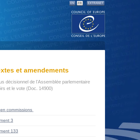
EN
FR
EXTRANET
textes et amendements
us décisionnel de l'Assemblée parlementaire
rs et le vote (Doc. 14900)
 en commissions
ment 3
ment 133