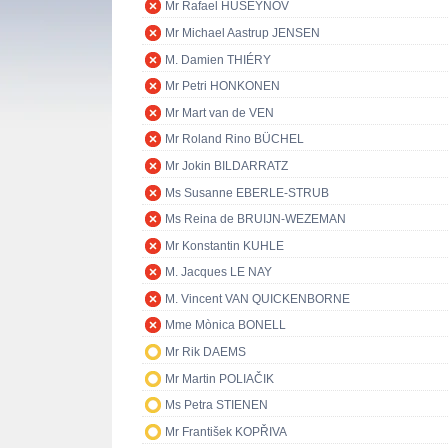
Mr Rafael HUSEYNOV
Mr Michael Aastrup JENSEN
M. Damien THIÉRY
Mr Petri HONKONEN
Mr Mart van de VEN
Mr Roland Rino BÜCHEL
Mr Jokin BILDARRATZ
Ms Susanne EBERLE-STRUB
Ms Reina de BRUIJN-WEZEMAN
Mr Konstantin KUHLE
M. Jacques LE NAY
M. Vincent VAN QUICKENBORNE
Mme Mònica BONELL
Mr Rik DAEMS
Mr Martin POLIAČIK
Ms Petra STIENEN
Mr František KOPŘIVA