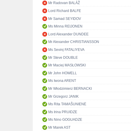
Mr Radovan BALÁŽ
Lord Richard BALFE
Mr Samad SEYIDOV
Ms Minna REIJONEN
Lord Alexander DUNDEE
Mr Alexander CHRISTIANSSON
Ms Sevinj FATALIYEVA
Mr Steve DOUBLE
Mr Maciej MASŁOWSKI
Mr John HOWELL
Ms Iwona ARENT
Mr Włodzimierz BERNACKI
Mr Grzegorz JANIK
Ms Rita TAMAŠUNIENĖ
Ms Irina PRUIDZE
Ms Nino GOGUADZE
Mr Marek AST