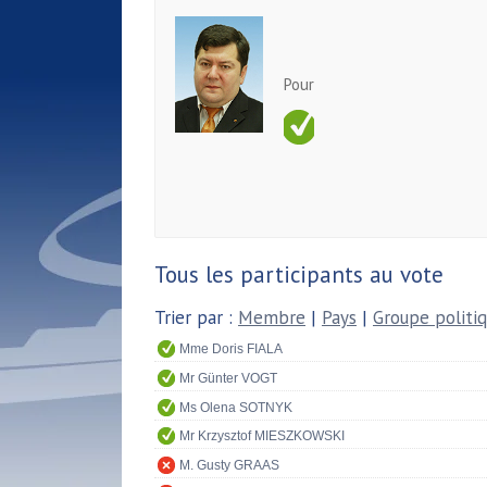
Pour
Tous les participants au vote
Trier par :
Membre
|
Pays
|
Groupe politi
Mme Doris FIALA
Mr Günter VOGT
Ms Olena SOTNYK
Mr Krzysztof MIESZKOWSKI
M. Gusty GRAAS