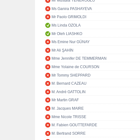
Mr Mustafa YENEROĞLU
Ms Ganira PASHAYEVA
Mr Paolo GRIMOLDI
Ms Linda OZOLA
Mr Oleh LIASHKO
Ms Emine Nur GÜNAY
Mr Ali ŞAHİN
Mme Jennifer DE TEMMERMAN
Mme Yolaine de COURSON
Mr Tommy SHEPPARD
M. Bernard CAZEAU
M. André GATTOLIN
Mr Martin GRAF
M. Jacques MAIRE
Mme Nicole TRISSE
M. Fabien GOUTTEFARDE
M. Bertrand SORRE