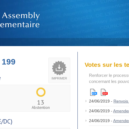
 199
Votes sur les 
Renforcer le process
e
IMPRIMER
concernant les pouvoi
13
24/06/2019 -
Renvois
Abstention
24/06/2019 -
Amende
/DC)
24/06/2019 -
Amende