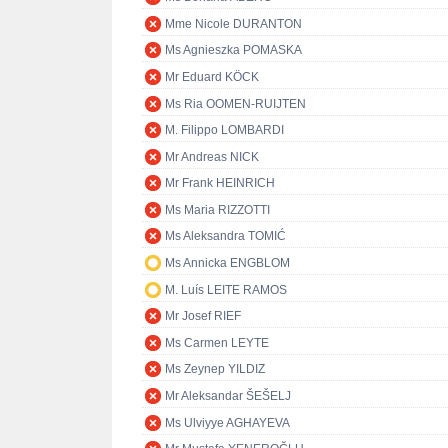
Mme Nicole DURANTON
Ms Agnieszka POMASKA
Mr Eduard KÖCK
Ms Ria OOMEN-RUIJTEN
M. Filippo LOMBARDI
Mr Andreas NICK
Mr Frank HEINRICH
Ms Maria RIZZOTTI
Ms Aleksandra TOMIĆ
Ms Annicka ENGBLOM
M. Luís LEITE RAMOS
Mr Josef RIEF
Ms Carmen LEYTE
Ms Zeynep YILDIZ
Mr Aleksandar ŠEŠELJ
Ms Ulviyye AGHAYEVA