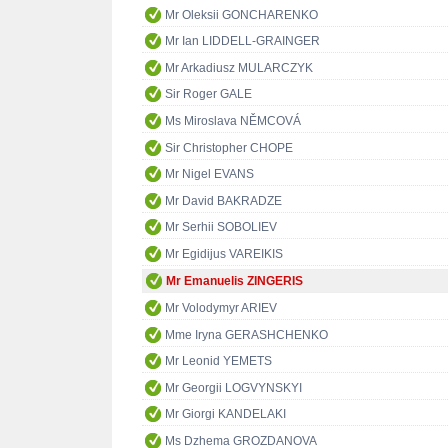
Mr Oleksii GONCHARENKO
Mr Ian LIDDELL-GRAINGER
Mr Arkadiusz MULARCZYK
Sir Roger GALE
Ms Miroslava NĚMCOVÁ
Sir Christopher CHOPE
Mr Nigel EVANS
Mr David BAKRADZE
Mr Serhii SOBOLIEV
Mr Egidijus VAREIKIS
Mr Emanuelis ZINGERIS
Mr Volodymyr ARIEV
Mme Iryna GERASHCHENKO
Mr Leonid YEMETS
Mr Georgii LOGVYNSKYI
Mr Giorgi KANDELAKI
Ms Dzhema GROZDANOVA