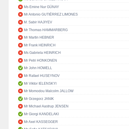
Ms Emine Nur GÜNAY
Mr Antonio GUTIÉRREZ LIMONES
M. Sabir HAJIYEV
Mr Thomas HAMMARBERG
Mr Martin HEBNER
Mr Frank HEINRICH
Ms Gabriela HEINRICH
Mr Petri HONKONEN
Mr John HOWELL
Mr Rafael HUSEYNOV
Mr Viktor IELENSKYI
Mr Momodou Malcolm JALLOW
Mr Grzegorz JANIK
Mr Michael Aastrup JENSEN
Mr Giorgi KANDELAKI
Mr Axel KASSEGGER