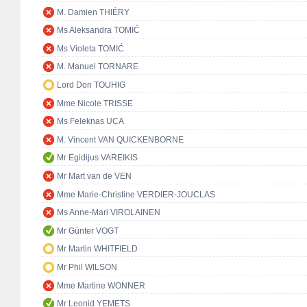
M. Damien THIÉRY
Ms Aleksandra TOMIĆ
Ms Violeta TOMIĆ
M. Manuel TORNARE
Lord Don TOUHIG
Mme Nicole TRISSE
Ms Feleknas UCA
M. Vincent VAN QUICKENBORNE
Mr Egidijus VAREIKIS
Mr Mart van de VEN
Mme Marie-Christine VERDIER-JOUCLAS
Ms Anne-Mari VIROLAINEN
Mr Günter VOGT
Mr Martin WHITFIELD
Mr Phil WILSON
Mme Martine WONNER
Mr Leonid YEMETS