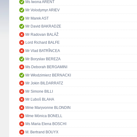
Ms Iwona ARENT
Mr Volodymyr ARIEV
Mr Marek AST
Mr David BAKRADZE
Mr Radovan BALÁŽ
Lord Richard BALFE
Mr Vlad BATRÎNCEA
Mr Boryslav BEREZA
Ms Deborah BERGAMINI
Mr Włodzimierz BERNACKI
Mr Jokin BILDARRATZ
Mr Simone BILLI
Mr Ľuboš BLAHA
Mme Maryvonne BLONDIN
Mme Mònica BONELL
Ms Maria Elena BOSCHI
M. Bertrand BOUYX