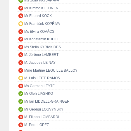
Ms Sofio KATSARAVA
Mr Kimmo KILJUNEN
Mr Eduard KÖCK
Mr František KOPŘIVA
Ms Elvira KOVÁCS
Mr Konstantin KUHLE
Ms Stella KYRIAKIDES
M. Jérôme LAMBERT
M. Jacques LE NAY
Mme Martine LEGUILLE BALLOY
M. Luís LEITE RAMOS
Ms Carmen LEYTE
Mr Oleh LIASHKO
Mr Ian LIDDELL-GRAINGER
Mr Georgii LOGVYNSKYI
M. Filippo LOMBARDI
M. Pere LÓPEZ