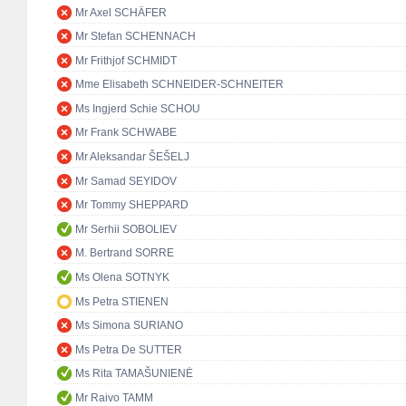
Mr Axel SCHÄFER
Mr Stefan SCHENNACH
Mr Frithjof SCHMIDT
Mme Elisabeth SCHNEIDER-SCHNEITER
Ms Ingjerd Schie SCHOU
Mr Frank SCHWABE
Mr Aleksandar ŠEŠELJ
Mr Samad SEYIDOV
Mr Tommy SHEPPARD
Mr Serhii SOBOLIEV
M. Bertrand SORRE
Ms Olena SOTNYK
Ms Petra STIENEN
Ms Simona SURIANO
Ms Petra De SUTTER
Ms Rita TAMAŠUNIENĖ
Mr Raivo TAMM