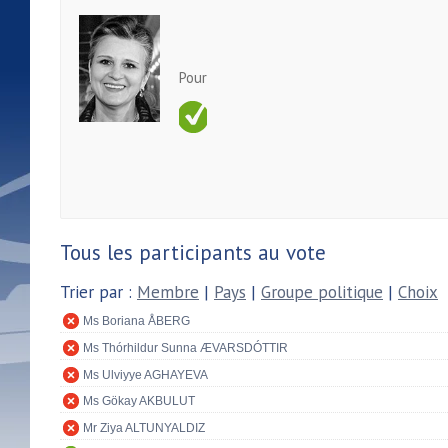
Pour
Tous les participants au vote
Trier par :
Membre
|
Pays
|
Groupe politique
|
Choix
Ms Boriana ÅBERG
Ms Thórhildur Sunna ÆVARSDÓTTIR
Ms Ulviyye AGHAYEVA
Ms Gökay AKBULUT
Mr Ziya ALTUNYALDIZ