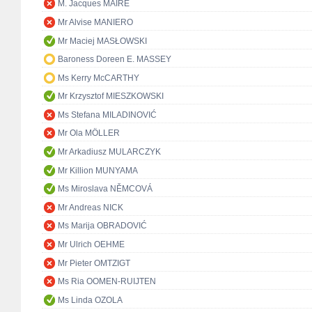
M. Jacques MAIRE
Mr Alvise MANIERO
Mr Maciej MASŁOWSKI
Baroness Doreen E. MASSEY
Ms Kerry McCARTHY
Mr Krzysztof MIESZKOWSKI
Ms Stefana MILADINOVIĆ
Mr Ola MÖLLER
Mr Arkadiusz MULARCZYK
Mr Killion MUNYAMA
Ms Miroslava NĚMCOVÁ
Mr Andreas NICK
Ms Marija OBRADOVIĆ
Mr Ulrich OEHME
Mr Pieter OMTZIGT
Ms Ria OOMEN-RUIJTEN
Ms Linda OZOLA