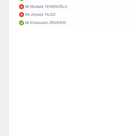
Mr Mustafa YENEROĞLU
Ms Zeynep YILDIZ
Mr Emanuelis ZINGERIS