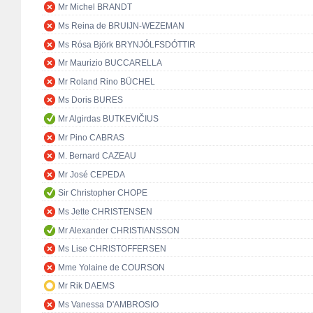
Mr Michel BRANDT
Ms Reina de BRUIJN-WEZEMAN
Ms Rósa Björk BRYNJÓLFSDÓTTIR
Mr Maurizio BUCCARELLA
Mr Roland Rino BÜCHEL
Ms Doris BURES
Mr Algirdas BUTKEVIČIUS
Mr Pino CABRAS
M. Bernard CAZEAU
Mr José CEPEDA
Sir Christopher CHOPE
Ms Jette CHRISTENSEN
Mr Alexander CHRISTIANSSON
Ms Lise CHRISTOFFERSEN
Mme Yolaine de COURSON
Mr Rik DAEMS
Ms Vanessa D'AMBROSIO