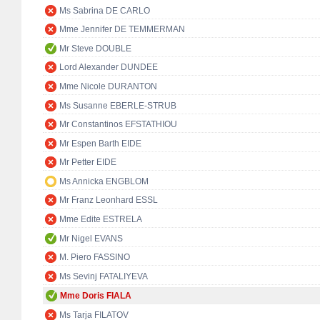
Ms Sabrina DE CARLO
Mme Jennifer DE TEMMERMAN
Mr Steve DOUBLE
Lord Alexander DUNDEE
Mme Nicole DURANTON
Ms Susanne EBERLE-STRUB
Mr Constantinos EFSTATHIOU
Mr Espen Barth EIDE
Mr Petter EIDE
Ms Annicka ENGBLOM
Mr Franz Leonhard ESSL
Mme Edite ESTRELA
Mr Nigel EVANS
M. Piero FASSINO
Ms Sevinj FATALIYEVA
Mme Doris FIALA
Ms Tarja FILATOV