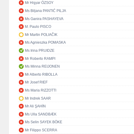
Mr Hişyar ÖZSOY
Ms Biljana PANTIĆ PILJA
Ms Ganira PASHAYEVA
M. Paulo PISCO
Mr Martin POLIAČIK
Ms Agnieszka POMASKA
Ms Irina PRUIDZE
Mr Roberto RAMPI
Ms Minna REIJONEN
Mr Alberto RIBOLLA
Mr Josef RIEF
Ms Maria RIZZOTTI
Mr Indrek SAAR
Mr Ali ŞAHİN
Ms Ulla SANDBÆK
Ms Selin SAYEK BÖKE
Mr Filippo SCERRA