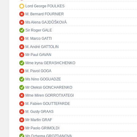
Lord George FOULKES
M. Bernard FOURNIER
Ms Alena GAJDŮŠKOVÁ
Sir Roger GALE
M. Marco GATTI
M. André GATTOLIN
Mr Paul GAVAN
Mme Iryna GERASHCHENKO
M. Pavol GOGA
Ms Nino GOGUADZE
Mr Oleksii GONCHARENKO
Mme Miren GORROTXATEGI
M. Fabien GOUTTEFARDE
M. Gusty GRAAS
Mr Martin GRAF
Mr Paolo GRIMOLDI
Ms Dzhema GROZDANOVA