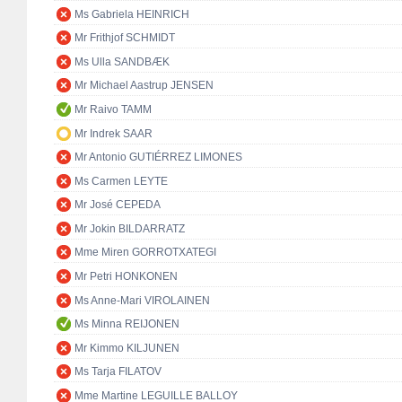
Ms Gabriela HEINRICH
Mr Frithjof SCHMIDT
Ms Ulla SANDBÆK
Mr Michael Aastrup JENSEN
Mr Raivo TAMM
Mr Indrek SAAR
Mr Antonio GUTIÉRREZ LIMONES
Ms Carmen LEYTE
Mr José CEPEDA
Mr Jokin BILDARRATZ
Mme Miren GORROTXATEGI
Mr Petri HONKONEN
Ms Anne-Mari VIROLAINEN
Ms Minna REIJONEN
Mr Kimmo KILJUNEN
Ms Tarja FILATOV
Mme Martine LEGUILLE BALLOY