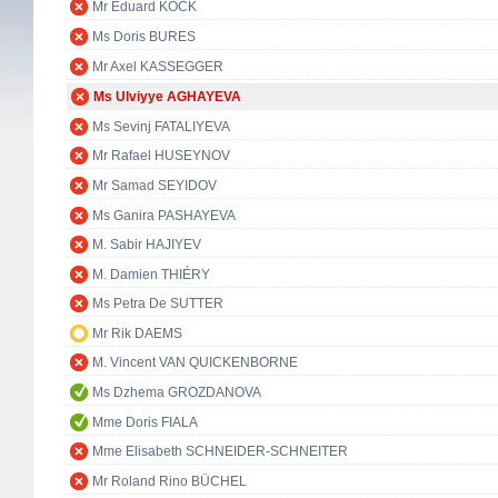
Mr Eduard KÖCK
Ms Doris BURES
Mr Axel KASSEGGER
Ms Ulviyye AGHAYEVA
Ms Sevinj FATALIYEVA
Mr Rafael HUSEYNOV
Mr Samad SEYIDOV
Ms Ganira PASHAYEVA
M. Sabir HAJIYEV
M. Damien THIÉRY
Ms Petra De SUTTER
Mr Rik DAEMS
M. Vincent VAN QUICKENBORNE
Ms Dzhema GROZDANOVA
Mme Doris FIALA
Mme Elisabeth SCHNEIDER-SCHNEITER
Mr Roland Rino BÜCHEL