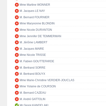
Mme Martine WONNER
M. Jacques LE NAY
M. Bernard FOURNIER
Mme Maryvonne BLONDIN
Mme Nicole DURANTON
Mme Jennifer DE TEMMERMAN
M. Jérôme LAMBERT
M. Jacques MAIRE
Mme Nicole TRISSE
M. Fabien GOUTTEFARDE
M. Bertrand SORRE
M. Bertrand BOUYX
Mme Marie-Christine VERDIER-JOUCLAS
Mme Yolaine de COURSON
M. Bernard CAZEAU
M. André GATTOLIN
Mr Giorgi KANDELAKI