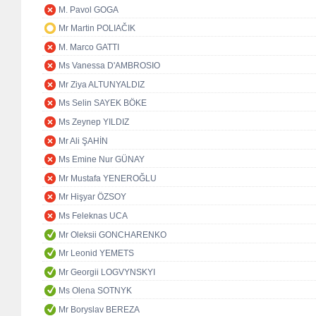
M. Pavol GOGA
Mr Martin POLIAČIK
M. Marco GATTI
Ms Vanessa D'AMBROSIO
Mr Ziya ALTUNYALDIZ
Ms Selin SAYEK BÖKE
Ms Zeynep YILDIZ
Mr Ali ŞAHİN
Ms Emine Nur GÜNAY
Mr Mustafa YENEROĞLU
Mr Hişyar ÖZSOY
Ms Feleknas UCA
Mr Oleksii GONCHARENKO
Mr Leonid YEMETS
Mr Georgii LOGVYNSKYI
Ms Olena SOTNYK
Mr Boryslav BEREZA