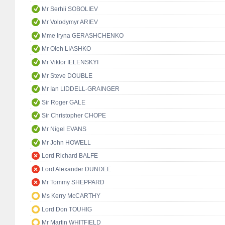
Mr Serhii SOBOLIEV
Mr Volodymyr ARIEV
Mme Iryna GERASHCHENKO
Mr Oleh LIASHKO
Mr Viktor IELENSKYI
Mr Steve DOUBLE
Mr Ian LIDDELL-GRAINGER
Sir Roger GALE
Sir Christopher CHOPE
Mr Nigel EVANS
Mr John HOWELL
Lord Richard BALFE
Lord Alexander DUNDEE
Mr Tommy SHEPPARD
Ms Kerry McCARTHY
Lord Don TOUHIG
Mr Martin WHITFIELD