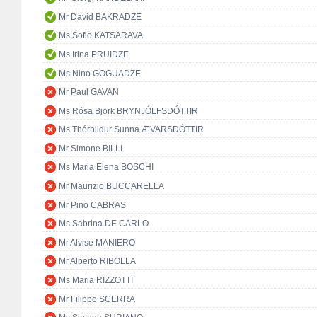
Mr David BAKRADZE
Ms Sofio KATSARAVA
Ms Irina PRUIDZE
Ms Nino GOGUADZE
Mr Paul GAVAN
Ms Rósa Björk BRYNJÓLFSDÓTTIR
Ms Thórhildur Sunna ÆVARSDÓTTIR
Mr Simone BILLI
Ms Maria Elena BOSCHI
Mr Maurizio BUCCARELLA
Mr Pino CABRAS
Ms Sabrina DE CARLO
Mr Alvise MANIERO
Mr Alberto RIBOLLA
Ms Maria RIZZOTTI
Mr Filippo SCERRA