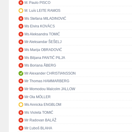
M. Paulo PISCO
M. Luís LEITE RAMOS
Ms Stefana MILADINOVIĆ
Ms Elvira KOVÁCS
Ms Aleksandra TOMIĆ
Mr Aleksandar ŠEŠELJ
Ms Marija OBRADOVIĆ
Ms Biljana PANTIĆ PILJA
Ms Boriana ÅBERG
Mr Alexander CHRISTIANSSON
Mr Thomas HAMMARBERG
Mr Momodou Malcolm JALLOW
Mr Ola MÖLLER
Ms Annicka ENGBLOM
Ms Violeta TOMIĆ
Mr Radovan BALÁŽ
Mr Ľuboš BLAHA