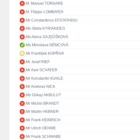
M. Manuel TORNARE
M. Filippo LOMBARDI
Mr Constantinos EFSTATHIOU
Ms Stella KYRIAKIDES
Ms Alena GAJDŮŠKOVÁ
Ms Miroslava NĚMCOVÁ
Mr František KOPŘIVA
Mr Josef RIEF
Mr Axel SCHÄFER
Mr Konstantin KUHLE
Mr Andreas NICK
Ms Gökay AKBULUT
Mr Michel BRANDT
Mr Martin HEBNER
Mr Frank HEINRICH
Mr Ulrich OEHME
Mr Frank SCHWABE