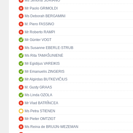
Ms Simona SURIANO
Mr Paolo GRIMOLDI
Ms Deborah BERGAMINI
M. Piero FASSINO
Mr Roberto RAMPI
Mr Günter VOGT
Ms Susanne EBERLE-STRUB
Ms Rita TAMAŠUNIENĖ
Mr Egidijus VAREIKIS
Mr Emanuelis ZINGERIS
Mr Algirdas BUTKEVIČIUS
M. Gusty GRAAS
Ms Linda OZOLA
Mr Vlad BATRÎNCEA
Ms Petra STIENEN
Mr Pieter OMTZIGT
Ms Reina de BRUIJN-WEZEMAN