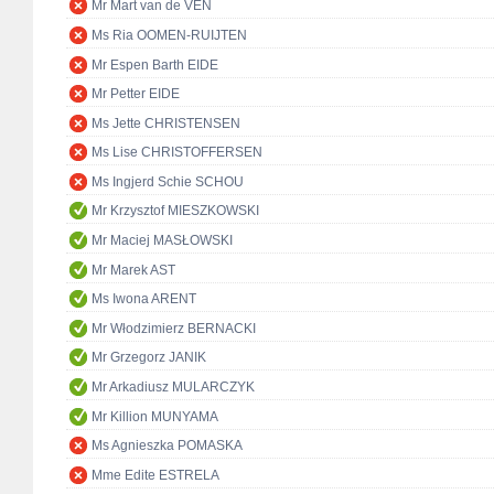
Mr Mart van de VEN
Ms Ria OOMEN-RUIJTEN
Mr Espen Barth EIDE
Mr Petter EIDE
Ms Jette CHRISTENSEN
Ms Lise CHRISTOFFERSEN
Ms Ingjerd Schie SCHOU
Mr Krzysztof MIESZKOWSKI
Mr Maciej MASŁOWSKI
Mr Marek AST
Ms Iwona ARENT
Mr Włodzimierz BERNACKI
Mr Grzegorz JANIK
Mr Arkadiusz MULARCZYK
Mr Killion MUNYAMA
Ms Agnieszka POMASKA
Mme Edite ESTRELA