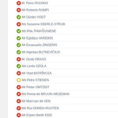
M. Piero FASSINO
Mr Roberto RAMPI
Mr Günter VOGT
Ms Susanne EBERLE-STRUB
Ms Rita TAMAŠUNIENĖ
Mr Egidijus VAREIKIS
Mr Emanuelis ZINGERIS
Mr Algirdas BUTKEVIČIUS
M. Gusty GRAAS
Ms Linda OZOLA
Mr Vlad BATRÎNCEA
Ms Petra STIENEN
Mr Pieter OMTZIGT
Ms Reina de BRUIJN-WEZEMAN
Mr Mart van de VEN
Ms Ria OOMEN-RUIJTEN
Mr Espen Barth EIDE