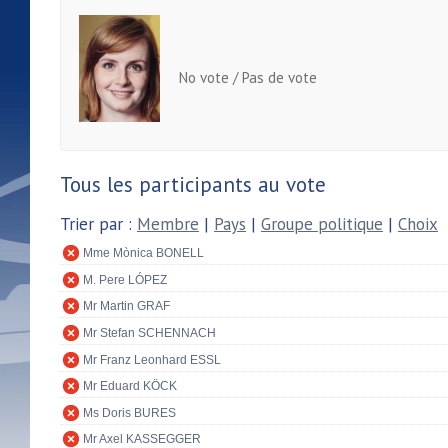
No vote / Pas de vote
Tous les participants au vote
Trier par :
Membre
|
Pays
|
Groupe politique
|
Choix
Mme Mònica BONELL
M. Pere LÓPEZ
Mr Martin GRAF
Mr Stefan SCHENNACH
Mr Franz Leonhard ESSL
Mr Eduard KÖCK
Ms Doris BURES
Mr Axel KASSEGGER