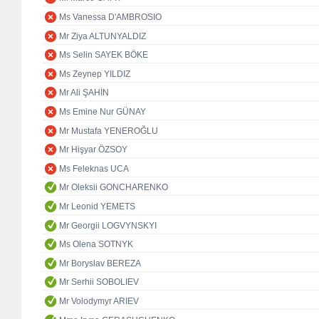
Ms Vanessa D'AMBROSIO
Mr Ziya ALTUNYALDIZ
Ms Selin SAYEK BÖKE
Ms Zeynep YILDIZ
Mr Ali ŞAHİN
Ms Emine Nur GÜNAY
Mr Mustafa YENEROĞLU
Mr Hişyar ÖZSOY
Ms Feleknas UCA
Mr Oleksii GONCHARENKO
Mr Leonid YEMETS
Mr Georgii LOGVYNSKYI
Ms Olena SOTNYK
Mr Boryslav BEREZA
Mr Serhii SOBOLIEV
Mr Volodymyr ARIEV