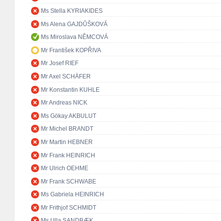
Ms Stella KYRIAKIDES
Ms Alena GAJDŮŠKOVÁ
Ms Miroslava NĚMCOVÁ
Mr František KOPŘIVA
Mr Josef RIEF
Mr Axel SCHÄFER
Mr Konstantin KUHLE
Mr Andreas NICK
Ms Gökay AKBULUT
Mr Michel BRANDT
Mr Martin HEBNER
Mr Frank HEINRICH
Mr Ulrich OEHME
Mr Frank SCHWABE
Ms Gabriela HEINRICH
Mr Frithjof SCHMIDT
Ms Ulla SANDBÆK