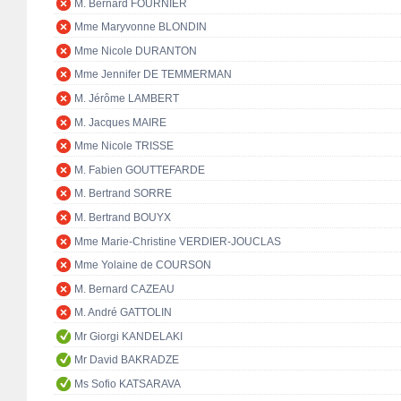
M. Bernard FOURNIER
Mme Maryvonne BLONDIN
Mme Nicole DURANTON
Mme Jennifer DE TEMMERMAN
M. Jérôme LAMBERT
M. Jacques MAIRE
Mme Nicole TRISSE
M. Fabien GOUTTEFARDE
M. Bertrand SORRE
M. Bertrand BOUYX
Mme Marie-Christine VERDIER-JOUCLAS
Mme Yolaine de COURSON
M. Bernard CAZEAU
M. André GATTOLIN
Mr Giorgi KANDELAKI
Mr David BAKRADZE
Ms Sofio KATSARAVA