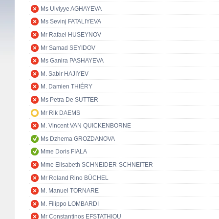
Ms Ulviyye AGHAYEVA
Ms Sevinj FATALIYEVA
Mr Rafael HUSEYNOV
Mr Samad SEYIDOV
Ms Ganira PASHAYEVA
M. Sabir HAJIYEV
M. Damien THIÉRY
Ms Petra De SUTTER
Mr Rik DAEMS
M. Vincent VAN QUICKENBORNE
Ms Dzhema GROZDANOVA
Mme Doris FIALA
Mme Elisabeth SCHNEIDER-SCHNEITER
Mr Roland Rino BÜCHEL
M. Manuel TORNARE
M. Filippo LOMBARDI
Mr Constantinos EFSTATHIOU