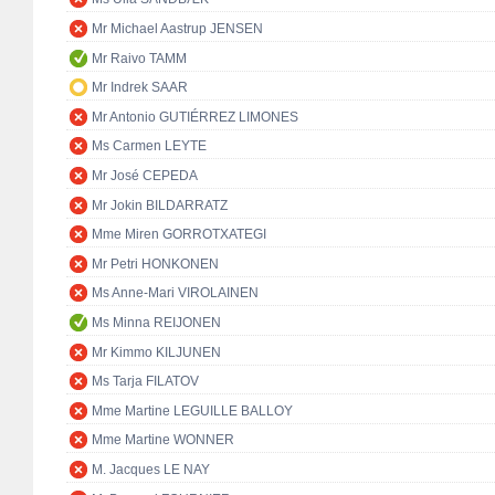
Mr Michael Aastrup JENSEN
Mr Raivo TAMM
Mr Indrek SAAR
Mr Antonio GUTIÉRREZ LIMONES
Ms Carmen LEYTE
Mr José CEPEDA
Mr Jokin BILDARRATZ
Mme Miren GORROTXATEGI
Mr Petri HONKONEN
Ms Anne-Mari VIROLAINEN
Ms Minna REIJONEN
Mr Kimmo KILJUNEN
Ms Tarja FILATOV
Mme Martine LEGUILLE BALLOY
Mme Martine WONNER
M. Jacques LE NAY