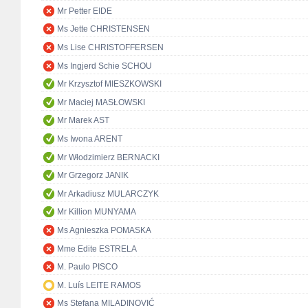
Mr Petter EIDE
Ms Jette CHRISTENSEN
Ms Lise CHRISTOFFERSEN
Ms Ingjerd Schie SCHOU
Mr Krzysztof MIESZKOWSKI
Mr Maciej MASŁOWSKI
Mr Marek AST
Ms Iwona ARENT
Mr Włodzimierz BERNACKI
Mr Grzegorz JANIK
Mr Arkadiusz MULARCZYK
Mr Killion MUNYAMA
Ms Agnieszka POMASKA
Mme Edite ESTRELA
M. Paulo PISCO
M. Luís LEITE RAMOS
Ms Stefana MILADINOVIĆ