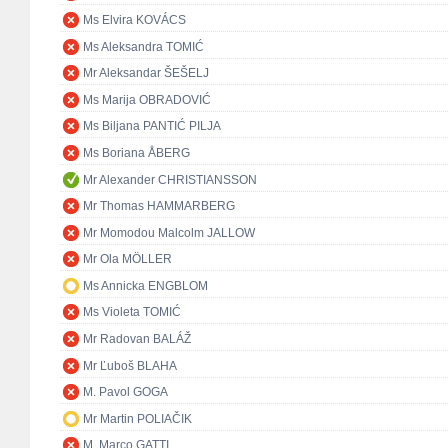
Ms Elvira KOVÁCS
Ms Aleksandra TOMIĆ
Mr Aleksandar ŠEŠELJ
Ms Marija OBRADOVIĆ
Ms Biljana PANTIĆ PILJA
Ms Boriana ÅBERG
Mr Alexander CHRISTIANSSON
Mr Thomas HAMMARBERG
Mr Momodou Malcolm JALLOW
Mr Ola MÖLLER
Ms Annicka ENGBLOM
Ms Violeta TOMIĆ
Mr Radovan BALÁŽ
Mr Ľuboš BLAHA
M. Pavol GOGA
Mr Martin POLIAČIK
M. Marco GATTI