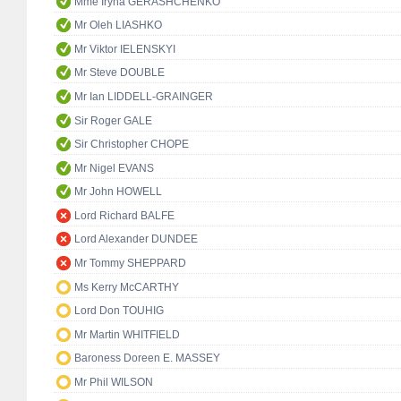
Mme Iryna GERASHCHENKO
Mr Oleh LIASHKO
Mr Viktor IELENSKYI
Mr Steve DOUBLE
Mr Ian LIDDELL-GRAINGER
Sir Roger GALE
Sir Christopher CHOPE
Mr Nigel EVANS
Mr John HOWELL
Lord Richard BALFE
Lord Alexander DUNDEE
Mr Tommy SHEPPARD
Ms Kerry McCARTHY
Lord Don TOUHIG
Mr Martin WHITFIELD
Baroness Doreen E. MASSEY
Mr Phil WILSON