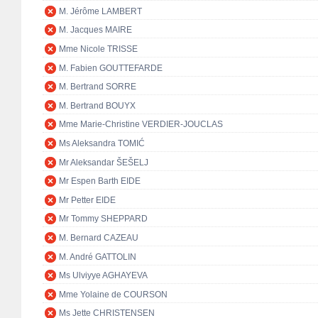
M. Jérôme LAMBERT
M. Jacques MAIRE
Mme Nicole TRISSE
M. Fabien GOUTTEFARDE
M. Bertrand SORRE
M. Bertrand BOUYX
Mme Marie-Christine VERDIER-JOUCLAS
Ms Aleksandra TOMIĆ
Mr Aleksandar ŠEŠELJ
Mr Espen Barth EIDE
Mr Petter EIDE
Mr Tommy SHEPPARD
M. Bernard CAZEAU
M. André GATTOLIN
Ms Ulviyye AGHAYEVA
Mme Yolaine de COURSON
Ms Jette CHRISTENSEN