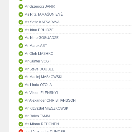
Mr Grzegorz JANIK
Ms Rita TAMAŠUNIENĖ
Ms Sofio KATSARAVA
Ms Irina PRUIDZE
Ms Nino GOGUADZE
Mr Marek AST
Mr Oleh LIASHKO
Mr Günter VOGT
Mr Steve DOUBLE
Mr Maciej MASŁOWSKI
Ms Linda OZOLA
Mr Viktor IELENSKYI
Mr Alexander CHRISTIANSSON
Mr Krzysztof MIESZKOWSKI
Mr Raivo TAMM
Ms Minna REIJONEN
Lord Alexander DUNDEE