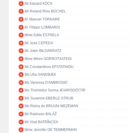
Mr Eduard KÖCK
Mr Roland Rino BÜCHEL
M. Manuel TORNARE
M. Filippo LOMBARDI
Mme Edite ESTRELA
Mr José CEPEDA
Mr Jokin BILDARRATZ
Mme Miren GORROTXATEGI
Mr Constantinos EFSTATHIOU
Ms Ulla SANDBÆK
Ms Vanessa D'AMBROSIO
Ms Thórhildur Sunna ÆVARSDÓTTIR
Ms Susanne EBERLE-STRUB
Ms Reina de BRUIJN-WEZEMAN
Mr Radovan BALÁŽ
Mr Vlad BATRÎNCEA
Mme Jennifer DE TEMMERMAN