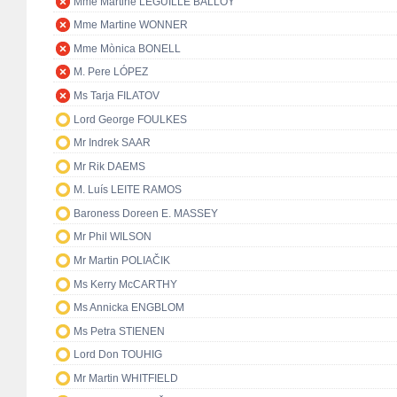
Mme Martine LEGUILLE BALLOY
Mme Martine WONNER
Mme Mònica BONELL
M. Pere LÓPEZ
Ms Tarja FILATOV
Lord George FOULKES
Mr Indrek SAAR
Mr Rik DAEMS
M. Luís LEITE RAMOS
Baroness Doreen E. MASSEY
Mr Phil WILSON
Mr Martin POLIAČIK
Ms Kerry McCARTHY
Ms Annicka ENGBLOM
Ms Petra STIENEN
Lord Don TOUHIG
Mr Martin WHITFIELD