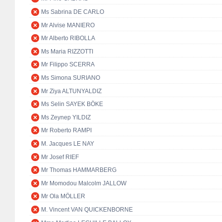
Ms Sabrina DE CARLO
Mr Alvise MANIERO
Mr Alberto RIBOLLA
Ms Maria RIZZOTTI
Mr Filippo SCERRA
Ms Simona SURIANO
Mr Ziya ALTUNYALDIZ
Ms Selin SAYEK BÖKE
Ms Zeynep YILDIZ
Mr Roberto RAMPI
M. Jacques LE NAY
Mr Josef RIEF
Mr Thomas HAMMARBERG
Mr Momodou Malcolm JALLOW
Mr Ola MÖLLER
M. Vincent VAN QUICKENBORNE