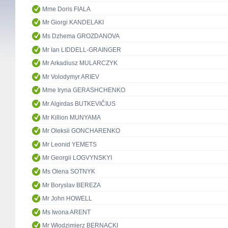
Mme Doris FIALA
Mr Giorgi KANDELAKI
Ms Dzhema GROZDANOVA
Mr Ian LIDDELL-GRAINGER
Mr Arkadiusz MULARCZYK
Mr Volodymyr ARIEV
Mme Iryna GERASHCHENKO
Mr Algirdas BUTKEVIČIUS
Mr Killion MUNYAMA
Mr Oleksii GONCHARENKO
Mr Leonid YEMETS
Mr Georgii LOGVYNSKYI
Ms Olena SOTNYK
Mr Boryslav BEREZA
Mr John HOWELL
Ms Iwona ARENT
Mr Włodzimierz BERNACKI