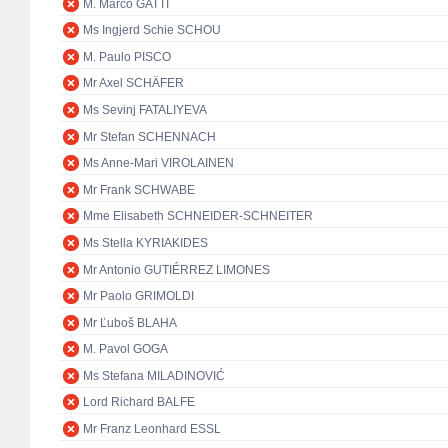
M. Marco GATTI
Ms Ingjerd Schie SCHOU
M. Paulo PISCO
Mr Axel SCHÄFER
Ms Sevinj FATALIYEVA
Mr Stefan SCHENNACH
Ms Anne-Mari VIROLAINEN
Mr Frank SCHWABE
Mme Elisabeth SCHNEIDER-SCHNEITER
Ms Stella KYRIAKIDES
Mr Antonio GUTIÉRREZ LIMONES
Mr Paolo GRIMOLDI
Mr Ľuboš BLAHA
M. Pavol GOGA
Ms Stefana MILADINOVIĆ
Lord Richard BALFE
Mr Franz Leonhard ESSL