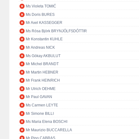
Ms Violeta TOMIĆ
Ms Doris BURES
Mr Axel KASSEGGER
Ms Rósa Björk BRYNJÓLFSDÓTTIR
Mr Konstantin KUHLE
Mr Andreas NICK
Ms Gökay AKBULUT
Mr Michel BRANDT
Mr Martin HEBNER
Mr Frank HEINRICH
Mr Ulrich OEHME
Mr Paul GAVAN
Ms Carmen LEYTE
Mr Simone BILLI
Ms Maria Elena BOSCHI
Mr Maurizio BUCCARELLA
Mr Pino CABRAS