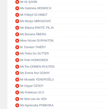
Mr Ali ŞAHİN
Ms Gabriela HEINRICH
Mr Frithjof SCHMIDT
Ms Marija OBRADOVIĆ
Ms Biljana PANTIĆ PILJA
Ms Boriana ÅBERG
Mme Nicole DURANTON
M. Damien THIÉRY
Ms Petra De SUTTER
Mr Petri HONKONEN
Ms Ria OOMEN-RUIJTEN
Ms Emine Nur GÜNAY
Mr Mustafa YENEROĞLU
Mr Hişyar ÖZSOY
Ms Feleknas UCA
Mr Mart van de VEN
Ms Agnieszka POMASKA