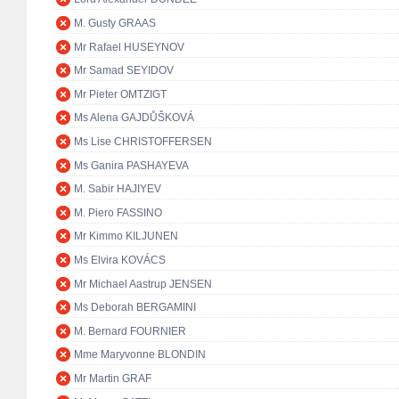
M. Gusty GRAAS
Mr Rafael HUSEYNOV
Mr Samad SEYIDOV
Mr Pieter OMTZIGT
Ms Alena GAJDŮŠKOVÁ
Ms Lise CHRISTOFFERSEN
Ms Ganira PASHAYEVA
M. Sabir HAJIYEV
M. Piero FASSINO
Mr Kimmo KILJUNEN
Ms Elvira KOVÁCS
Mr Michael Aastrup JENSEN
Ms Deborah BERGAMINI
M. Bernard FOURNIER
Mme Maryvonne BLONDIN
Mr Martin GRAF