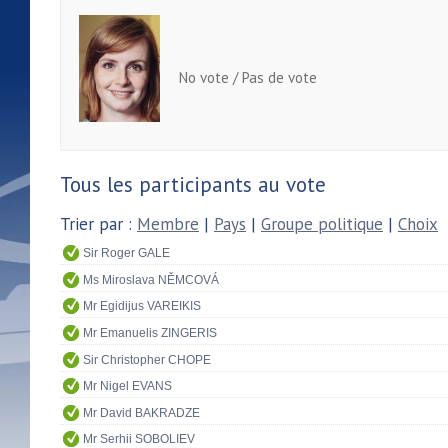
No vote / Pas de vote
Tous les participants au vote
Trier par :
Membre
|
Pays
|
Groupe politique
|
Choix
Sir Roger GALE
Ms Miroslava NĚMCOVÁ
Mr Egidijus VAREIKIS
Mr Emanuelis ZINGERIS
Sir Christopher CHOPE
Mr Nigel EVANS
Mr David BAKRADZE
Mr Serhii SOBOLIEV