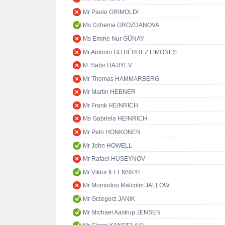
Mr Paolo GRIMOLDI
Ms Dzhema GROZDANOVA
Ms Emine Nur GÜNAY
Mr Antonio GUTIÉRREZ LIMONES
M. Sabir HAJIYEV
Mr Thomas HAMMARBERG
Mr Martin HEBNER
Mr Frank HEINRICH
Ms Gabriela HEINRICH
Mr Petri HONKONEN
Mr John HOWELL
Mr Rafael HUSEYNOV
Mr Viktor IELENSKYI
Mr Momodou Malcolm JALLOW
Mr Grzegorz JANIK
Mr Michael Aastrup JENSEN