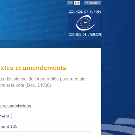
EN
FR
EXTRANET
textes et amendements
us décisionnel de l'Assemblée parlementaire
rs et le vote (Doc. 14900)
 en commissions
ment 3
ment 133