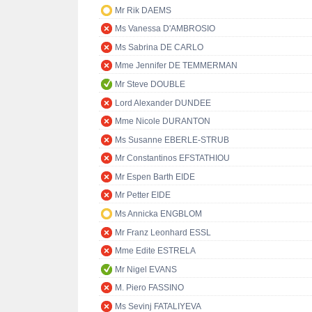
Mr Rik DAEMS
Ms Vanessa D'AMBROSIO
Ms Sabrina DE CARLO
Mme Jennifer DE TEMMERMAN
Mr Steve DOUBLE
Lord Alexander DUNDEE
Mme Nicole DURANTON
Ms Susanne EBERLE-STRUB
Mr Constantinos EFSTATHIOU
Mr Espen Barth EIDE
Mr Petter EIDE
Ms Annicka ENGBLOM
Mr Franz Leonhard ESSL
Mme Edite ESTRELA
Mr Nigel EVANS
M. Piero FASSINO
Ms Sevinj FATALIYEVA