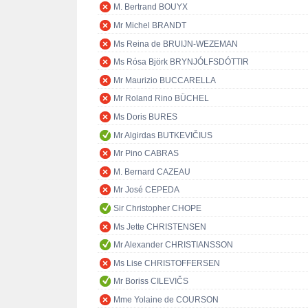
M. Bertrand BOUYX
Mr Michel BRANDT
Ms Reina de BRUIJN-WEZEMAN
Ms Rósa Björk BRYNJÓLFSDÓTTIR
Mr Maurizio BUCCARELLA
Mr Roland Rino BÜCHEL
Ms Doris BURES
Mr Algirdas BUTKEVIČIUS
Mr Pino CABRAS
M. Bernard CAZEAU
Mr José CEPEDA
Sir Christopher CHOPE
Ms Jette CHRISTENSEN
Mr Alexander CHRISTIANSSON
Ms Lise CHRISTOFFERSEN
Mr Boriss CILEVIČS
Mme Yolaine de COURSON