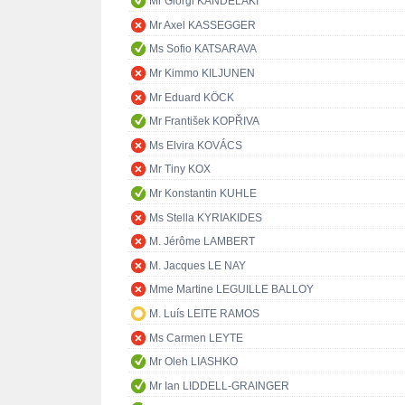
Mr Giorgi KANDELAKI
Mr Axel KASSEGGER
Ms Sofio KATSARAVA
Mr Kimmo KILJUNEN
Mr Eduard KÖCK
Mr František KOPŘIVA
Ms Elvira KOVÁCS
Mr Tiny KOX
Mr Konstantin KUHLE
Ms Stella KYRIAKIDES
M. Jérôme LAMBERT
M. Jacques LE NAY
Mme Martine LEGUILLE BALLOY
M. Luís LEITE RAMOS
Ms Carmen LEYTE
Mr Oleh LIASHKO
Mr Ian LIDDELL-GRAINGER