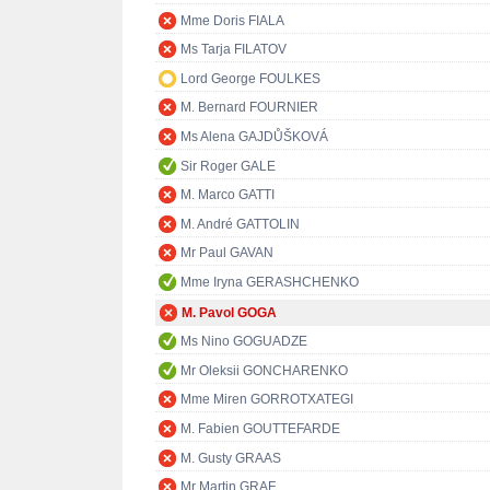
Mme Doris FIALA
Ms Tarja FILATOV
Lord George FOULKES
M. Bernard FOURNIER
Ms Alena GAJDŮŠKOVÁ
Sir Roger GALE
M. Marco GATTI
M. André GATTOLIN
Mr Paul GAVAN
Mme Iryna GERASHCHENKO
M. Pavol GOGA
Ms Nino GOGUADZE
Mr Oleksii GONCHARENKO
Mme Miren GORROTXATEGI
M. Fabien GOUTTEFARDE
M. Gusty GRAAS
Mr Martin GRAF