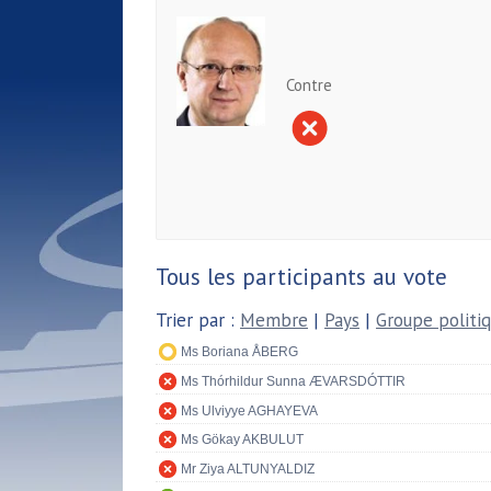
Contre
Tous les participants au vote
Trier par :
Membre
|
Pays
|
Groupe politi
Ms Boriana ÅBERG
Ms Thórhildur Sunna ÆVARSDÓTTIR
Ms Ulviyye AGHAYEVA
Ms Gökay AKBULUT
Mr Ziya ALTUNYALDIZ