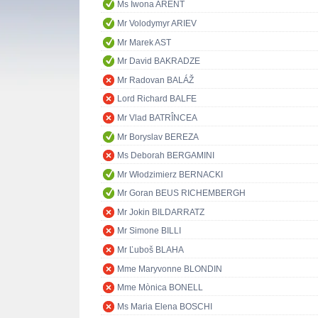
Ms Iwona ARENT
Mr Volodymyr ARIEV
Mr Marek AST
Mr David BAKRADZE
Mr Radovan BALÁŽ
Lord Richard BALFE
Mr Vlad BATRÎNCEA
Mr Boryslav BEREZA
Ms Deborah BERGAMINI
Mr Włodzimierz BERNACKI
Mr Goran BEUS RICHEMBERGH
Mr Jokin BILDARRATZ
Mr Simone BILLI
Mr Ľuboš BLAHA
Mme Maryvonne BLONDIN
Mme Mònica BONELL
Ms Maria Elena BOSCHI