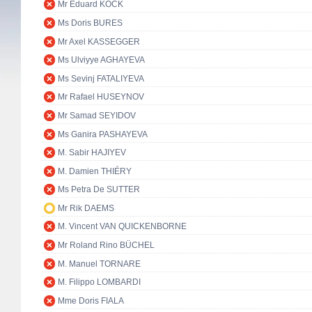
Mr Eduard KÖCK
Ms Doris BURES
Mr Axel KASSEGGER
Ms Ulviyye AGHAYEVA
Ms Sevinj FATALIYEVA
Mr Rafael HUSEYNOV
Mr Samad SEYIDOV
Ms Ganira PASHAYEVA
M. Sabir HAJIYEV
M. Damien THIÉRY
Ms Petra De SUTTER
Mr Rik DAEMS
M. Vincent VAN QUICKENBORNE
Mr Roland Rino BÜCHEL
M. Manuel TORNARE
M. Filippo LOMBARDI
Mme Doris FIALA