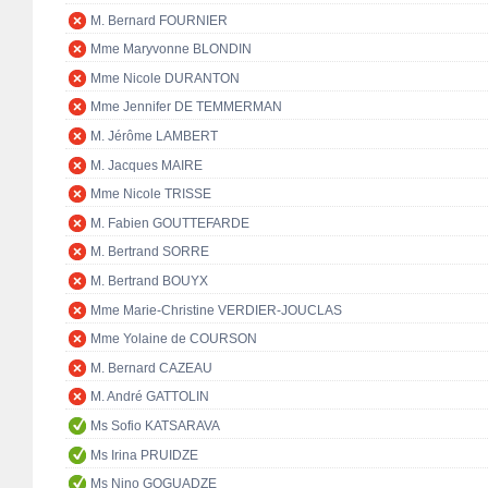
M. Bernard FOURNIER
Mme Maryvonne BLONDIN
Mme Nicole DURANTON
Mme Jennifer DE TEMMERMAN
M. Jérôme LAMBERT
M. Jacques MAIRE
Mme Nicole TRISSE
M. Fabien GOUTTEFARDE
M. Bertrand SORRE
M. Bertrand BOUYX
Mme Marie-Christine VERDIER-JOUCLAS
Mme Yolaine de COURSON
M. Bernard CAZEAU
M. André GATTOLIN
Ms Sofio KATSARAVA
Ms Irina PRUIDZE
Ms Nino GOGUADZE