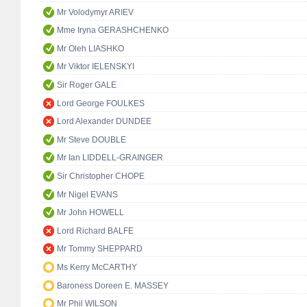
Mr Volodymyr ARIEV
Mme Iryna GERASHCHENKO
Mr Oleh LIASHKO
Mr Viktor IELENSKYI
Sir Roger GALE
Lord George FOULKES
Lord Alexander DUNDEE
Mr Steve DOUBLE
Mr Ian LIDDELL-GRAINGER
Sir Christopher CHOPE
Mr Nigel EVANS
Mr John HOWELL
Lord Richard BALFE
Mr Tommy SHEPPARD
Ms Kerry McCARTHY
Baroness Doreen E. MASSEY
Mr Phil WILSON