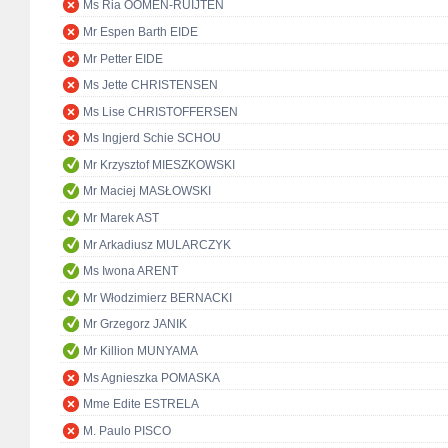
Ms Ria OOMEN-RUIJTEN
Mr Espen Barth EIDE
Mr Petter EIDE
Ms Jette CHRISTENSEN
Ms Lise CHRISTOFFERSEN
Ms Ingjerd Schie SCHOU
Mr Krzysztof MIESZKOWSKI
Mr Maciej MASŁOWSKI
Mr Marek AST
Mr Arkadiusz MULARCZYK
Ms Iwona ARENT
Mr Włodzimierz BERNACKI
Mr Grzegorz JANIK
Mr Killion MUNYAMA
Ms Agnieszka POMASKA
Mme Edite ESTRELA
M. Paulo PISCO