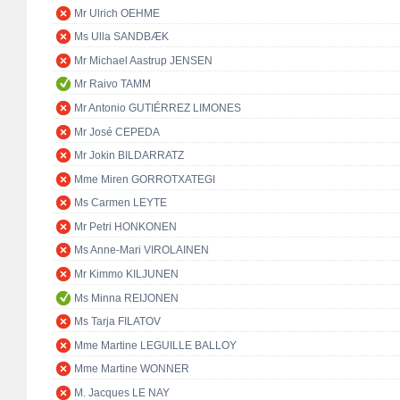
Mr Ulrich OEHME
Ms Ulla SANDBÆK
Mr Michael Aastrup JENSEN
Mr Raivo TAMM
Mr Antonio GUTIÉRREZ LIMONES
Mr José CEPEDA
Mr Jokin BILDARRATZ
Mme Miren GORROTXATEGI
Ms Carmen LEYTE
Mr Petri HONKONEN
Ms Anne-Mari VIROLAINEN
Mr Kimmo KILJUNEN
Ms Minna REIJONEN
Ms Tarja FILATOV
Mme Martine LEGUILLE BALLOY
Mme Martine WONNER
M. Jacques LE NAY