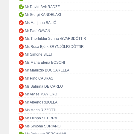
Mr David BAKRADZE
Mr Giorgi KANDELAKI
Ms Marijana BALIĆ
Mr Paul GAVAN
Ms Thórhildur Sunna ÆVARSDÓTTIR
Ms Rósa Björk BRYNJÓLFSDÓTTIR
Mr Simone BILLI
Ms Maria Elena BOSCHI
Mr Maurizio BUCCARELLA
Mr Pino CABRAS
Ms Sabrina DE CARLO
Mr Alvise MANIERO
Mr Alberto RIBOLLA
Ms Maria RIZZOTTI
Mr Filippo SCERRA
Ms Simona SURIANO