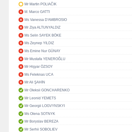
Mr Martin POLIAČIK
M. Marco GATTI
Ms Vanessa D'AMBROSIO
Mr Ziya ALTUNYALDIZ
Ms Selin SAYEK BÖKE
Ms Zeynep YILDIZ
Ms Emine Nur GÜNAY
Mr Mustafa YENEROĞLU
Mr Hişyar ÖZSOY
Ms Feleknas UCA
Mr Ali ŞAHİN
Mr Oleksii GONCHARENKO
Mr Leonid YEMETS
Mr Georgii LOGVYNSKYI
Ms Olena SOTNYK
Mr Boryslav BEREZA
Mr Serhii SOBOLIEV