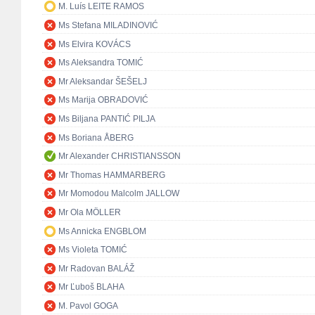
M. Luís LEITE RAMOS
Ms Stefana MILADINOVIĆ
Ms Elvira KOVÁCS
Ms Aleksandra TOMIĆ
Mr Aleksandar ŠEŠELJ
Ms Marija OBRADOVIĆ
Ms Biljana PANTIĆ PILJA
Ms Boriana ÅBERG
Mr Alexander CHRISTIANSSON
Mr Thomas HAMMARBERG
Mr Momodou Malcolm JALLOW
Mr Ola MÖLLER
Ms Annicka ENGBLOM
Ms Violeta TOMIĆ
Mr Radovan BALÁŽ
Mr Ľuboš BLAHA
M. Pavol GOGA