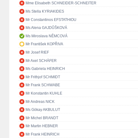
Mme Elisabeth SCHNEIDER-SCHNEITER
Ms Stella KYRIAKIDES
Mr Constantinos EFSTATHIOU
Ms Alena GAJDŮŠKOVÁ
Ms Miroslava NĚMCOVÁ
Mr František KOPŘIVA
Mr Josef RIEF
Mr Axel SCHÄFER
Ms Gabriela HEINRICH
Mr Frithjof SCHMIDT
Mr Frank SCHWABE
Mr Konstantin KUHLE
Mr Andreas NICK
Ms Gökay AKBULUT
Mr Michel BRANDT
Mr Martin HEBNER
Mr Frank HEINRICH