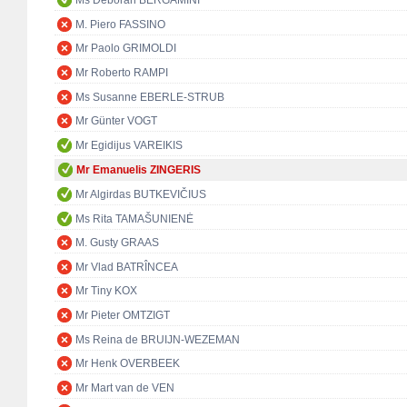
Ms Deborah BERGAMINI
M. Piero FASSINO
Mr Paolo GRIMOLDI
Mr Roberto RAMPI
Ms Susanne EBERLE-STRUB
Mr Günter VOGT
Mr Egidijus VAREIKIS
Mr Emanuelis ZINGERIS
Mr Algirdas BUTKEVIČIUS
Ms Rita TAMAŠUNIENĖ
M. Gusty GRAAS
Mr Vlad BATRÎNCEA
Mr Tiny KOX
Mr Pieter OMTZIGT
Ms Reina de BRUIJN-WEZEMAN
Mr Henk OVERBEEK
Mr Mart van de VEN