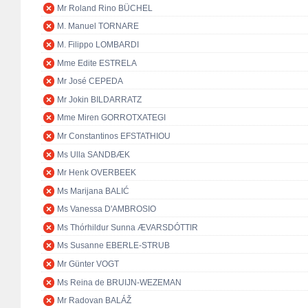
Mr Roland Rino BÜCHEL
M. Manuel TORNARE
M. Filippo LOMBARDI
Mme Edite ESTRELA
Mr José CEPEDA
Mr Jokin BILDARRATZ
Mme Miren GORROTXATEGI
Mr Constantinos EFSTATHIOU
Ms Ulla SANDBÆK
Mr Henk OVERBEEK
Ms Marijana BALIĆ
Ms Vanessa D'AMBROSIO
Ms Thórhildur Sunna ÆVARSDÓTTIR
Ms Susanne EBERLE-STRUB
Mr Günter VOGT
Ms Reina de BRUIJN-WEZEMAN
Mr Radovan BALÁŽ