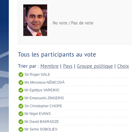
No vote / Pas de vote
Tous les participants au vote
Trier par :
Membre
|
Pays
|
Groupe politique
|
Choix
Sir Roger GALE
Ms Miroslava NĚMCOVÁ
Mr Egidijus VAREIKIS
Mr Emanuelis ZINGERIS
Sir Christopher CHOPE
Mr Nigel EVANS
Mr David BAKRADZE
Mr Serhii SOBOLIEV