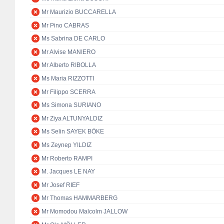
Mr Maurizio BUCCARELLA
Mr Pino CABRAS
Ms Sabrina DE CARLO
Mr Alvise MANIERO
Mr Alberto RIBOLLA
Ms Maria RIZZOTTI
Mr Filippo SCERRA
Ms Simona SURIANO
Mr Ziya ALTUNYALDIZ
Ms Selin SAYEK BÖKE
Ms Zeynep YILDIZ
Mr Roberto RAMPI
M. Jacques LE NAY
Mr Josef RIEF
Mr Thomas HAMMARBERG
Mr Momodou Malcolm JALLOW