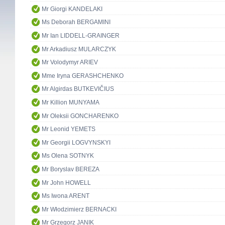
Mr Giorgi KANDELAKI
Ms Deborah BERGAMINI
Mr Ian LIDDELL-GRAINGER
Mr Arkadiusz MULARCZYK
Mr Volodymyr ARIEV
Mme Iryna GERASHCHENKO
Mr Algirdas BUTKEVIČIUS
Mr Killion MUNYAMA
Mr Oleksii GONCHARENKO
Mr Leonid YEMETS
Mr Georgii LOGVYNSKYI
Ms Olena SOTNYK
Mr Boryslav BEREZA
Mr John HOWELL
Ms Iwona ARENT
Mr Włodzimierz BERNACKI
Mr Grzegorz JANIK