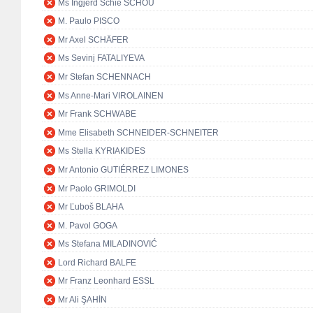
Ms Ingjerd Schie SCHOU
M. Paulo PISCO
Mr Axel SCHÄFER
Ms Sevinj FATALIYEVA
Mr Stefan SCHENNACH
Ms Anne-Mari VIROLAINEN
Mr Frank SCHWABE
Mme Elisabeth SCHNEIDER-SCHNEITER
Ms Stella KYRIAKIDES
Mr Antonio GUTIÉRREZ LIMONES
Mr Paolo GRIMOLDI
Mr Ľuboš BLAHA
M. Pavol GOGA
Ms Stefana MILADINOVIĆ
Lord Richard BALFE
Mr Franz Leonhard ESSL
Mr Ali ŞAHİN