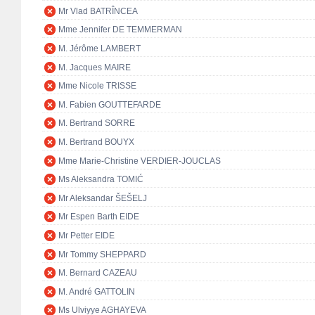
Mr Vlad BATRÎNCEA
Mme Jennifer DE TEMMERMAN
M. Jérôme LAMBERT
M. Jacques MAIRE
Mme Nicole TRISSE
M. Fabien GOUTTEFARDE
M. Bertrand SORRE
M. Bertrand BOUYX
Mme Marie-Christine VERDIER-JOUCLAS
Ms Aleksandra TOMIĆ
Mr Aleksandar ŠEŠELJ
Mr Espen Barth EIDE
Mr Petter EIDE
Mr Tommy SHEPPARD
M. Bernard CAZEAU
M. André GATTOLIN
Ms Ulviyye AGHAYEVA