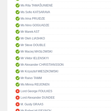
Ms Rita TAMAŠUNIENĖ
Ms Sofio KATSARAVA
Ms Irina PRUIDZE
Ms Nino GOGUADZE
Mr Marek AST
Mr Oleh LIASHKO
Mr Steve DOUBLE
Mr Maciej MASŁOWSKI
Mr Viktor IELENSKYI
Mr Alexander CHRISTIANSSON
Mr Krzysztof MIESZKOWSKI
Mr Raivo TAMM
Ms Minna REIJONEN
Lord George FOULKES
Lord Alexander DUNDEE
M. Gusty GRAAS
Mr Rafael HUSEYNOV