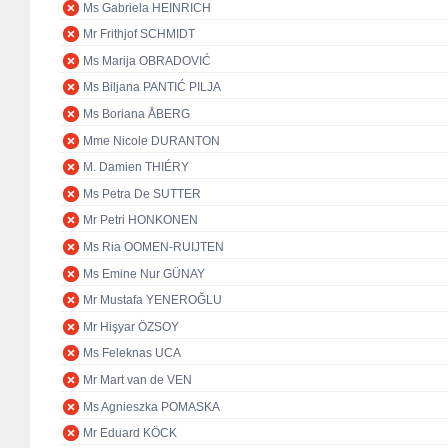
Ms Gabriela HEINRICH
Mr Frithjof SCHMIDT
Ms Marija OBRADOVIĆ
Ms Biljana PANTIĆ PILJA
Ms Boriana ÅBERG
Mme Nicole DURANTON
M. Damien THIÉRY
Ms Petra De SUTTER
Mr Petri HONKONEN
Ms Ria OOMEN-RUIJTEN
Ms Emine Nur GÜNAY
Mr Mustafa YENEROĞLU
Mr Hişyar ÖZSOY
Ms Feleknas UCA
Mr Mart van de VEN
Ms Agnieszka POMASKA
Mr Eduard KÖCK