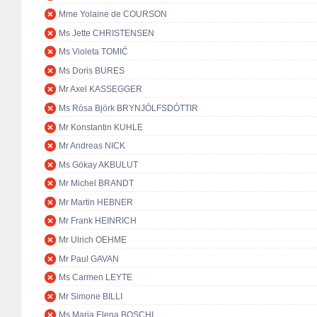
Mme Yolaine de COURSON
Ms Jette CHRISTENSEN
Ms Violeta TOMIĆ
Ms Doris BURES
Mr Axel KASSEGGER
Ms Rósa Björk BRYNJÓLFSDÓTTIR
Mr Konstantin KUHLE
Mr Andreas NICK
Ms Gökay AKBULUT
Mr Michel BRANDT
Mr Martin HEBNER
Mr Frank HEINRICH
Mr Ulrich OEHME
Mr Paul GAVAN
Ms Carmen LEYTE
Mr Simone BILLI
Ms Maria Elena BOSCHI