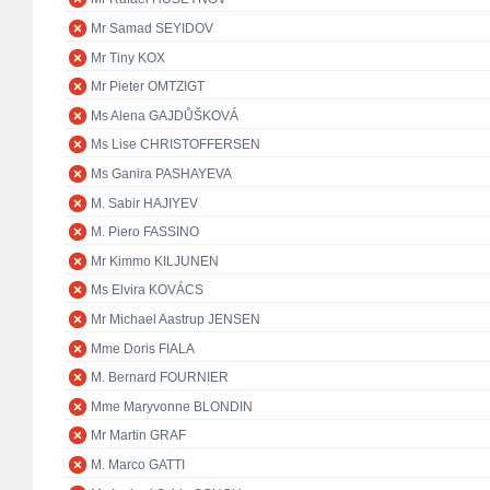
Mr Samad SEYIDOV
Mr Tiny KOX
Mr Pieter OMTZIGT
Ms Alena GAJDŮŠKOVÁ
Ms Lise CHRISTOFFERSEN
Ms Ganira PASHAYEVA
M. Sabir HAJIYEV
M. Piero FASSINO
Mr Kimmo KILJUNEN
Ms Elvira KOVÁCS
Mr Michael Aastrup JENSEN
Mme Doris FIALA
M. Bernard FOURNIER
Mme Maryvonne BLONDIN
Mr Martin GRAF
M. Marco GATTI