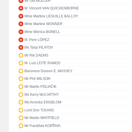
Mr Ola MÖLLER
M. Vincent VAN QUICKENBORNE
Mme Martine LEGUILLE BALLOY
Mme Martine WONNER
Mme Mònica BONELL
M. Pere LÓPEZ
Ms Tarja FILATOV
Mr Rik DAEMS
M. Luís LEITE RAMOS
Baroness Doreen E. MASSEY
Mr Phil WILSON
Mr Martin POLIAČIK
Ms Kerry McCARTHY
Ms Annicka ENGBLOM
Lord Don TOUHIG
Mr Martin WHITFIELD
Mr František KOPŘIVA