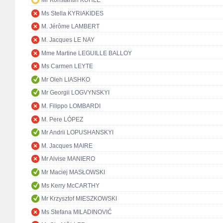
Mr Konstantin KUHLE
Ms Stella KYRIAKIDES
M. Jérôme LAMBERT
M. Jacques LE NAY
Mme Martine LEGUILLE BALLOY
Ms Carmen LEYTE
Mr Oleh LIASHKO
Mr Georgii LOGVYNSKYI
M. Filippo LOMBARDI
M. Pere LÓPEZ
Mr Andrii LOPUSHANSKYI
M. Jacques MAIRE
Mr Alvise MANIERO
Mr Maciej MASŁOWSKI
Ms Kerry McCARTHY
Mr Krzysztof MIESZKOWSKI
Ms Stefana MILADINOVIĆ