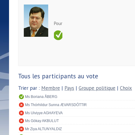
Pour
Tous les participants au vote
Trier par :
Membre
|
Pays
|
Groupe politique
|
Choix
Ms Boriana ÅBERG
Ms Thórhildur Sunna ÆVARSDÓTTIR
Ms Ulviyye AGHAYEVA
Ms Gökay AKBULUT
Mr Ziya ALTUNYALDIZ