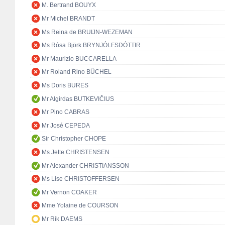
M. Bertrand BOUYX
Mr Michel BRANDT
Ms Reina de BRUIJN-WEZEMAN
Ms Rósa Björk BRYNJÓLFSDÓTTIR
Mr Maurizio BUCCARELLA
Mr Roland Rino BÜCHEL
Ms Doris BURES
Mr Algirdas BUTKEVIČIUS
Mr Pino CABRAS
Mr José CEPEDA
Sir Christopher CHOPE
Ms Jette CHRISTENSEN
Mr Alexander CHRISTIANSSON
Ms Lise CHRISTOFFERSEN
Mr Vernon COAKER
Mme Yolaine de COURSON
Mr Rik DAEMS