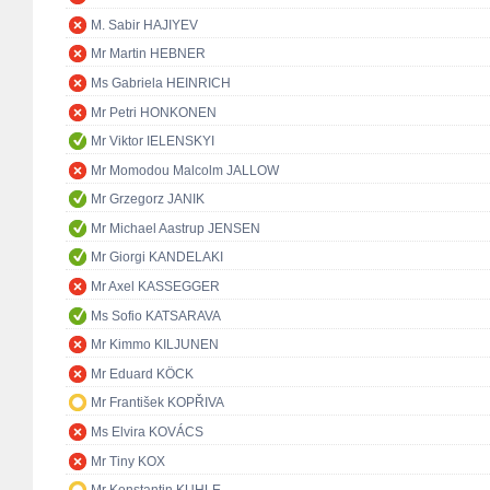
M. Sabir HAJIYEV
Mr Martin HEBNER
Ms Gabriela HEINRICH
Mr Petri HONKONEN
Mr Viktor IELENSKYI
Mr Momodou Malcolm JALLOW
Mr Grzegorz JANIK
Mr Michael Aastrup JENSEN
Mr Giorgi KANDELAKI
Mr Axel KASSEGGER
Ms Sofio KATSARAVA
Mr Kimmo KILJUNEN
Mr Eduard KÖCK
Mr František KOPŘIVA
Ms Elvira KOVÁCS
Mr Tiny KOX