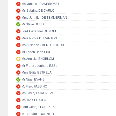
Ms Vanessa D'AMBROSIO
Ms Sabrina DE CARLO
Mme Jennifer DE TEMMERMAN
Mr Steve DOUBLE
Lord Alexander DUNDEE
Mme Nicole DURANTON
Ms Susanne EBERLE-STRUB
Mr Espen Barth EIDE
Ms Annicka ENGBLOM
Mr Franz Leonhard ESSL
Mme Edite ESTRELA
Mr Nigel EVANS
M. Piero FASSINO
Ms Sevinj FATALIYEVA
Ms Tarja FILATOV
Lord George FOULKES
M. Bernard FOURNIER