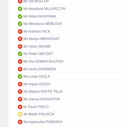
Mr Ola MÖLLER
Mr Arkadiusz MULARCZYK
Mr Killion MUNYAMA
Ms Miroslava NĚMCOVÁ
Mr Andreas NICK
Ms Marija OBRADOVIĆ
Mr Ulrich OEHME
Mr Pieter OMTZIGT
Ms Ria OOMEN-RUIJTEN
Mr Henk OVERBEEK
Ms Linda OZOLA
Mr Hişyar ÖZSOY
Ms Biljana PANTIĆ PILJA
Ms Ganira PASHAYEVA
M. Paulo PISCO
Mr Martin POLIAČIK
Ms Agnieszka POMASKA