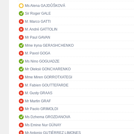
Ms Alena GAJDŮŠKOVÁ
Sir Roger GALE
M. Marco GATTI
M. André GATTOLIN
Mr Paul GAVAN
Mme Iryna GERASHCHENKO
M. Pavol GOGA
Ms Nino GOGUADZE
Mr Oleksii GONCHARENKO
Mme Miren GORROTXATEGI
M. Fabien GOUTTEFARDE
M. Gusty GRAAS
Mr Martin GRAF
Mr Paolo GRIMOLDI
Ms Dzhema GROZDANOVA
Ms Emine Nur GÜNAY
Mr Antonio GUTIÉRREZ LIMONES