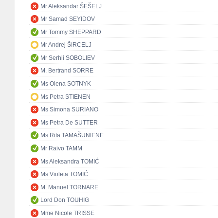
Mr Aleksandar ŠEŠELJ
Mr Samad SEYIDOV
Mr Tommy SHEPPARD
Mr Andrej ŠIRCELJ
Mr Serhii SOBOLIEV
M. Bertrand SORRE
Ms Olena SOTNYK
Ms Petra STIENEN
Ms Simona SURIANO
Ms Petra De SUTTER
Ms Rita TAMAŠUNIENĖ
Mr Raivo TAMM
Ms Aleksandra TOMIĆ
Ms Violeta TOMIĆ
M. Manuel TORNARE
Lord Don TOUHIG
Mme Nicole TRISSE