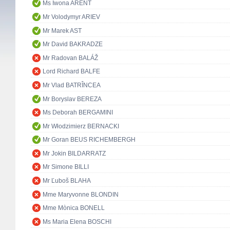
Ms Iwona ARENT
Mr Volodymyr ARIEV
Mr Marek AST
Mr David BAKRADZE
Mr Radovan BALÁŽ
Lord Richard BALFE
Mr Vlad BATRÎNCEA
Mr Boryslav BEREZA
Ms Deborah BERGAMINI
Mr Włodzimierz BERNACKI
Mr Goran BEUS RICHEMBERGH
Mr Jokin BILDARRATZ
Mr Simone BILLI
Mr Ľuboš BLAHA
Mme Maryvonne BLONDIN
Mme Mònica BONELL
Ms Maria Elena BOSCHI