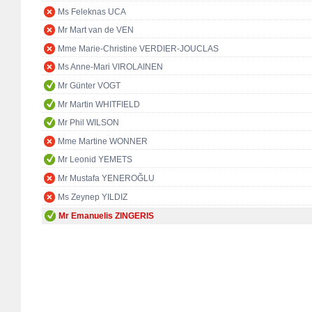
Ms Feleknas UCA
Mr Mart van de VEN
Mme Marie-Christine VERDIER-JOUCLAS
Ms Anne-Mari VIROLAINEN
Mr Günter VOGT
Mr Martin WHITFIELD
Mr Phil WILSON
Mme Martine WONNER
Mr Leonid YEMETS
Mr Mustafa YENEROĞLU
Ms Zeynep YILDIZ
Mr Emanuelis ZINGERIS