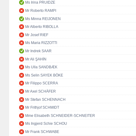
Ms Irina PRUIDZE
Mr Roberto RAMPI
Ms Minna REIJONEN
Mr Alberto RIBOLLA
Mr Josef RIEF
Ms Maria RIZZOTTI
Mr Indrek SAAR
Mr Ali ŞAHİN
Ms Ulla SANDBÆK
Ms Selin SAYEK BÖKE
Mr Filippo SCERRA
Mr Axel SCHÄFER
Mr Stefan SCHENNACH
Mr Frithjof SCHMIDT
Mme Elisabeth SCHNEIDER-SCHNEITER
Ms Ingjerd Schie SCHOU
Mr Frank SCHWABE