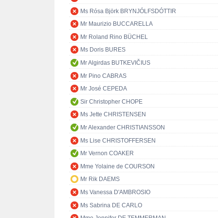
Ms Rósa Björk BRYNJÓLFSDÓTTIR
Mr Maurizio BUCCARELLA
Mr Roland Rino BÜCHEL
Ms Doris BURES
Mr Algirdas BUTKEVIČIUS
Mr Pino CABRAS
Mr José CEPEDA
Sir Christopher CHOPE
Ms Jette CHRISTENSEN
Mr Alexander CHRISTIANSSON
Ms Lise CHRISTOFFERSEN
Mr Vernon COAKER
Mme Yolaine de COURSON
Mr Rik DAEMS
Ms Vanessa D'AMBROSIO
Ms Sabrina DE CARLO