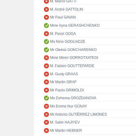
M. Marco GATTI
M. André GATTOLIN
Mr Paul GAVAN
Mme Iryna GERASHCHENKO
M. Pavol GOGA
Ms Nino GOGUADZE
Mr Oleksii GONCHARENKO
Mme Miren GORROTXATEGI
M. Fabien GOUTTEFARDE
M. Gusty GRAAS
Mr Martin GRAF
Mr Paolo GRIMOLDI
Ms Dzhema GROZDANOVA
Ms Emine Nur GÜNAY
Mr Antonio GUTIÉRREZ LIMONES
M. Sabir HAJIYEV
Mr Martin HEBNER