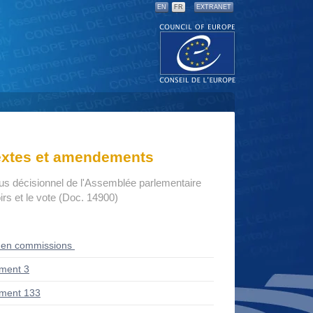
EN
FR
EXTRANET
textes et amendements
us décisionnel de l'Assemblée parlementaire
rs et le vote (Doc. 14900)
 en commissions
ment 3
ment 133