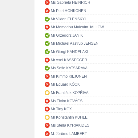
Ms Gabriela HEINRICH
Mr Petri HONKONEN
Mr Viktor IELENSKYI
Mr Momodou Malcolm JALLOW
Mr Grzegorz JANIK
Mr Michael Aastrup JENSEN
Mr Giorgi KANDELAKI
Mr Axel KASSEGGER
Ms Sofio KATSARAVA
Mr Kimmo KILJUNEN
Mr Eduard KÖCK
Mr František KOPŘIVA
Ms Elvira KOVÁCS
Mr Tiny KOX
Mr Konstantin KUHLE
Ms Stella KYRIAKIDES
M. Jérôme LAMBERT