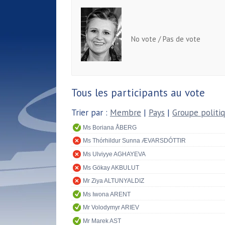
No vote / Pas de vote
Tous les participants au vote
Trier par :
Membre
|
Pays
|
Groupe politi
Ms Boriana ÅBERG
Ms Thórhildur Sunna ÆVARSDÓTTIR
Ms Ulviyye AGHAYEVA
Ms Gökay AKBULUT
Mr Ziya ALTUNYALDIZ
Ms Iwona ARENT
Mr Volodymyr ARIEV
Mr Marek AST