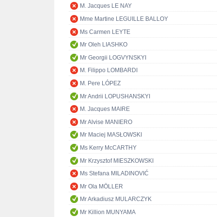
M. Jacques LE NAY
Mme Martine LEGUILLE BALLOY
Ms Carmen LEYTE
Mr Oleh LIASHKO
Mr Georgii LOGVYNSKYI
M. Filippo LOMBARDI
M. Pere LÓPEZ
Mr Andrii LOPUSHANSKYI
M. Jacques MAIRE
Mr Alvise MANIERO
Mr Maciej MASŁOWSKI
Ms Kerry McCARTHY
Mr Krzysztof MIESZKOWSKI
Ms Stefana MILADINOVIĆ
Mr Ola MÖLLER
Mr Arkadiusz MULARCZYK
Mr Killion MUNYAMA