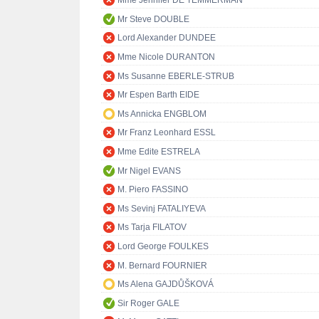
Mme Jennifer DE TEMMERMAN
Mr Steve DOUBLE
Lord Alexander DUNDEE
Mme Nicole DURANTON
Ms Susanne EBERLE-STRUB
Mr Espen Barth EIDE
Ms Annicka ENGBLOM
Mr Franz Leonhard ESSL
Mme Edite ESTRELA
Mr Nigel EVANS
M. Piero FASSINO
Ms Sevinj FATALIYEVA
Ms Tarja FILATOV
Lord George FOULKES
M. Bernard FOURNIER
Ms Alena GAJDŮŠKOVÁ
Sir Roger GALE