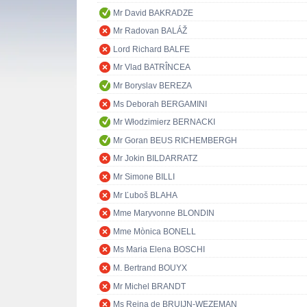
Mr David BAKRADZE
Mr Radovan BALÁŽ
Lord Richard BALFE
Mr Vlad BATRÎNCEA
Mr Boryslav BEREZA
Ms Deborah BERGAMINI
Mr Włodzimierz BERNACKI
Mr Goran BEUS RICHEMBERGH
Mr Jokin BILDARRATZ
Mr Simone BILLI
Mr Ľuboš BLAHA
Mme Maryvonne BLONDIN
Mme Mònica BONELL
Ms Maria Elena BOSCHI
M. Bertrand BOUYX
Mr Michel BRANDT
Ms Reina de BRUIJN-WEZEMAN