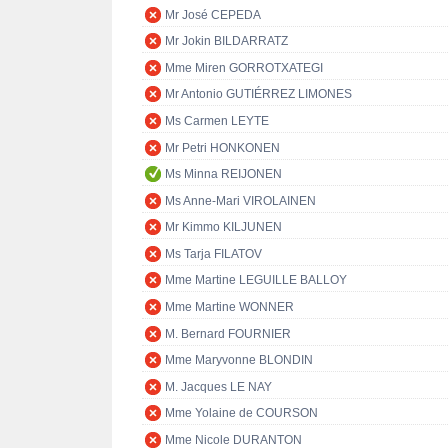
Mr José CEPEDA
Mr Jokin BILDARRATZ
Mme Miren GORROTXATEGI
Mr Antonio GUTIÉRREZ LIMONES
Ms Carmen LEYTE
Mr Petri HONKONEN
Ms Minna REIJONEN
Ms Anne-Mari VIROLAINEN
Mr Kimmo KILJUNEN
Ms Tarja FILATOV
Mme Martine LEGUILLE BALLOY
Mme Martine WONNER
M. Bernard FOURNIER
Mme Maryvonne BLONDIN
M. Jacques LE NAY
Mme Yolaine de COURSON
Mme Nicole DURANTON