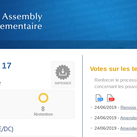
 17
Votes sur les 
Renforcer le process
e
IMPRIMER
concernant les pouvoi
8
24/06/2019 -
Renvois
Abstention
24/06/2019 -
Amende
E/DC)
24/06/2019 -
Amende