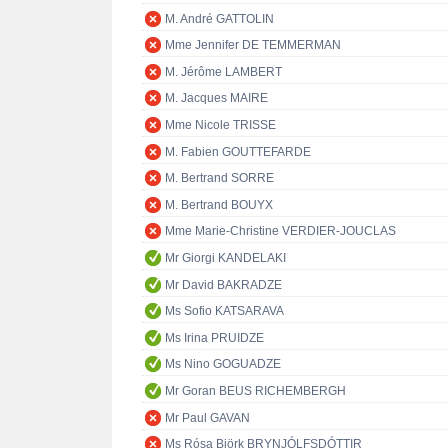
M. André GATTOLIN
Mme Jennifer DE TEMMERMAN
M. Jérôme LAMBERT
M. Jacques MAIRE
Mme Nicole TRISSE
M. Fabien GOUTTEFARDE
M. Bertrand SORRE
M. Bertrand BOUYX
Mme Marie-Christine VERDIER-JOUCLAS
Mr Giorgi KANDELAKI
Mr David BAKRADZE
Ms Sofio KATSARAVA
Ms Irina PRUIDZE
Ms Nino GOGUADZE
Mr Goran BEUS RICHEMBERGH
Mr Paul GAVAN
Ms Rósa Björk BRYNJÓLFSDÓTTIR