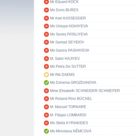
Mr Eduard KÖCK
Ms Doris BURES
Mr Axel KASSEGGER
Ms Ulviyye AGHAYEVA
Ms Sevinj FATALIYEVA
Mr Samad SEYIDOV
Ms Ganira PASHAYEVA
M. Sabir HAJIYEV
Ms Petra De SUTTER
Mr Rik DAEMS
Ms Dzhema GROZDANOVA
Mme Elisabeth SCHNEIDER-SCHNEITER
Mr Roland Rino BÜCHEL
M. Manuel TORNARE
M. Filippo LOMBARDI
Ms Stella KYRIAKIDES
Ms Miroslava NĚMCOVÁ