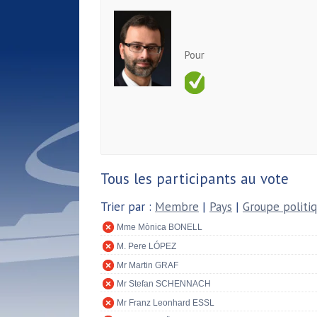
Pour
Tous les participants au vote
Trier par :
Membre
|
Pays
|
Groupe politi
Mme Mònica BONELL
M. Pere LÓPEZ
Mr Martin GRAF
Mr Stefan SCHENNACH
Mr Franz Leonhard ESSL