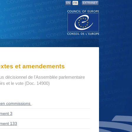
EN
FR
EXTRANET
textes et amendements
us décisionnel de l'Assemblée parlementaire
rs et le vote (Doc. 14900)
 en commissions
ment 3
ment 133