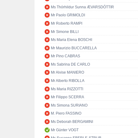
Ms Thórhildur Sunna ÆVARSDÓTTIR
Mr Paolo GRIMOLDI
Mr Roberto RAMPI
Mr Simone BILLI
Ms Maria Elena BOSCHI
Mr Maurizio BUCCARELLA
Mr Pino CABRAS
Ms Sabrina DE CARLO
Mr Alvise MANIERO
Mr Alberto RIBOLLA
Ms Maria RIZZOTTI
Mr Filippo SCERRA
Ms Simona SURIANO
M. Piero FASSINO
Ms Deborah BERGAMINI
Mr Günter VOGT