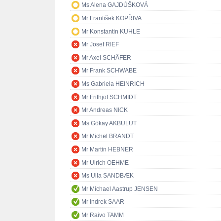
Ms Alena GAJDŮŠKOVÁ
Mr František KOPŘIVA
Mr Konstantin KUHLE
Mr Josef RIEF
Mr Axel SCHÄFER
Mr Frank SCHWABE
Ms Gabriela HEINRICH
Mr Frithjof SCHMIDT
Mr Andreas NICK
Ms Gökay AKBULUT
Mr Michel BRANDT
Mr Martin HEBNER
Mr Ulrich OEHME
Ms Ulla SANDBÆK
Mr Michael Aastrup JENSEN
Mr Indrek SAAR
Mr Raivo TAMM