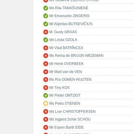
Ms Susanne EBERLE-STRUB
Ms Rita TAMAŠUNIENĖ
Mr Emanuelis ZINGERIS
Mr Algirdas BUTKEVIČIUS
M. Gusty GRAAS
Ms Linda OZOLA
Mr Vlad BATRÎNCEA
Ms Reina de BRUIJN-WEZEMAN
Mr Henk OVERBEEK
Mr Mart van de VEN
Ms Ria OOMEN-RUIJTEN
Mr Tiny KOX
Mr Pieter OMTZIGT
Ms Petra STIENEN
Ms Lise CHRISTOFFERSEN
Ms Ingjerd Schie SCHOU
Mr Espen Barth EIDE