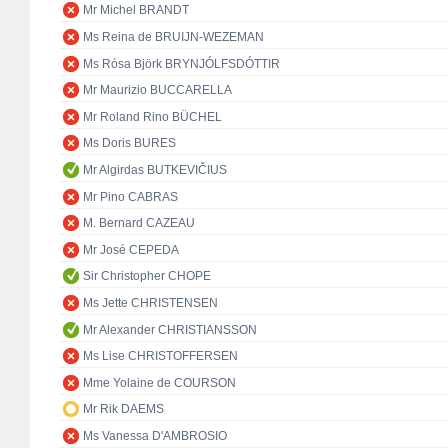
Mr Michel BRANDT
Ms Reina de BRUIJN-WEZEMAN
Ms Rósa Björk BRYNJÓLFSDÓTTIR
Mr Maurizio BUCCARELLA
Mr Roland Rino BÜCHEL
Ms Doris BURES
Mr Algirdas BUTKEVIČIUS
Mr Pino CABRAS
M. Bernard CAZEAU
Mr José CEPEDA
Sir Christopher CHOPE
Ms Jette CHRISTENSEN
Mr Alexander CHRISTIANSSON
Ms Lise CHRISTOFFERSEN
Mme Yolaine de COURSON
Mr Rik DAEMS
Ms Vanessa D'AMBROSIO