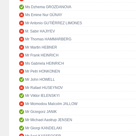
Ms Dzhema GROZDANOVA
Ms Emine Nur GÜNAY
Mr Antonio GUTIÉRREZ LIMONES
M. Sabir HAJIYEV
Mr Thomas HAMMARBERG
Mr Martin HEBNER
Mr Frank HEINRICH
Ms Gabriela HEINRICH
Mr Petri HONKONEN
Mr John HOWELL
Mr Rafael HUSEYNOV
Mr Viktor IELENSKYI
Mr Momodou Malcolm JALLOW
Mr Grzegorz JANIK
Mr Michael Aastrup JENSEN
Mr Giorgi KANDELAKI