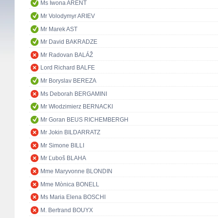
Ms Iwona ARENT
Mr Volodymyr ARIEV
Mr Marek AST
Mr David BAKRADZE
Mr Radovan BALÁŽ
Lord Richard BALFE
Mr Boryslav BEREZA
Ms Deborah BERGAMINI
Mr Włodzimierz BERNACKI
Mr Goran BEUS RICHEMBERGH
Mr Jokin BILDARRATZ
Mr Simone BILLI
Mr Ľuboš BLAHA
Mme Maryvonne BLONDIN
Mme Mònica BONELL
Ms Maria Elena BOSCHI
M. Bertrand BOUYX