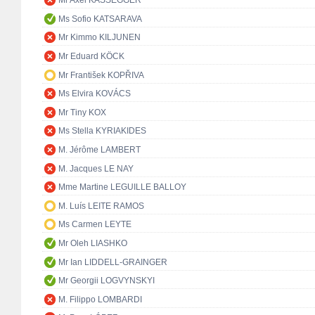
Mr Axel KASSEGGER
Ms Sofio KATSARAVA
Mr Kimmo KILJUNEN
Mr Eduard KÖCK
Mr František KOPŘIVA
Ms Elvira KOVÁCS
Mr Tiny KOX
Ms Stella KYRIAKIDES
M. Jérôme LAMBERT
M. Jacques LE NAY
Mme Martine LEGUILLE BALLOY
M. Luís LEITE RAMOS
Ms Carmen LEYTE
Mr Oleh LIASHKO
Mr Ian LIDDELL-GRAINGER
Mr Georgii LOGVYNSKYI
M. Filippo LOMBARDI