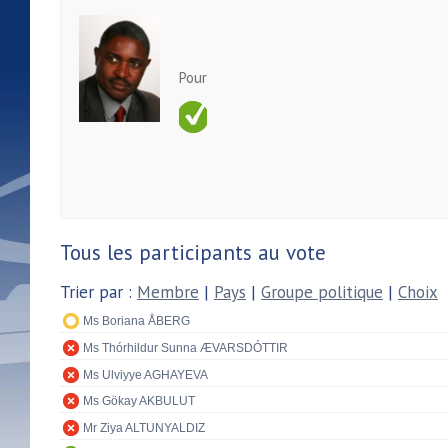
Pour
Tous les participants au vote
Trier par :
Membre
|
Pays
|
Groupe politique
|
Choix
Ms Boriana ÅBERG
Ms Thórhildur Sunna ÆVARSDÓTTIR
Ms Ulviyye AGHAYEVA
Ms Gökay AKBULUT
Mr Ziya ALTUNYALDIZ