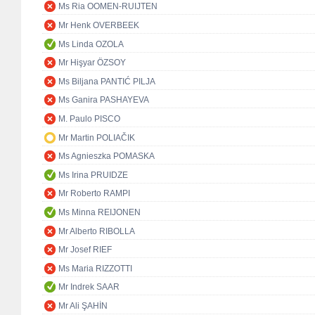
Ms Ria OOMEN-RUIJTEN
Mr Henk OVERBEEK
Ms Linda OZOLA
Mr Hişyar ÖZSOY
Ms Biljana PANTIĆ PILJA
Ms Ganira PASHAYEVA
M. Paulo PISCO
Mr Martin POLIAČIK
Ms Agnieszka POMASKA
Ms Irina PRUIDZE
Mr Roberto RAMPI
Ms Minna REIJONEN
Mr Alberto RIBOLLA
Mr Josef RIEF
Ms Maria RIZZOTTI
Mr Indrek SAAR
Mr Ali ŞAHİN