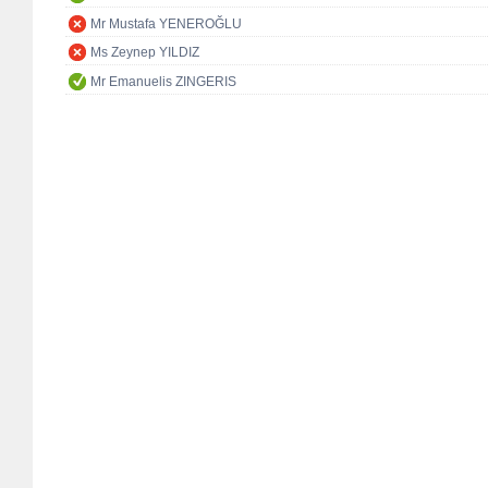
Mr Mustafa YENEROĞLU
Ms Zeynep YILDIZ
Mr Emanuelis ZINGERIS