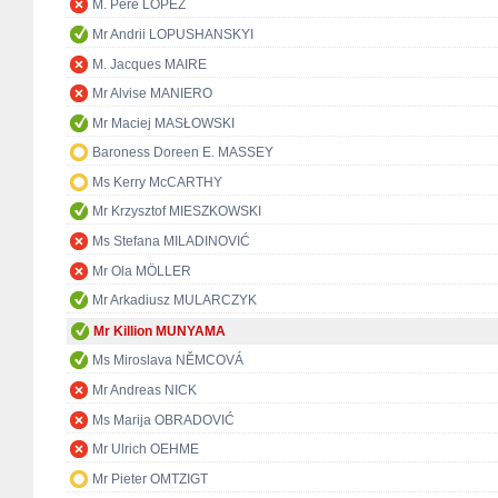
M. Pere LÓPEZ
Mr Andrii LOPUSHANSKYI
M. Jacques MAIRE
Mr Alvise MANIERO
Mr Maciej MASŁOWSKI
Baroness Doreen E. MASSEY
Ms Kerry McCARTHY
Mr Krzysztof MIESZKOWSKI
Ms Stefana MILADINOVIĆ
Mr Ola MÖLLER
Mr Arkadiusz MULARCZYK
Mr Killion MUNYAMA
Ms Miroslava NĚMCOVÁ
Mr Andreas NICK
Ms Marija OBRADOVIĆ
Mr Ulrich OEHME
Mr Pieter OMTZIGT