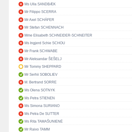
Ms Ulla SANDBÆK
Mr Filippo SCERRA
Mr Axel SCHÄFER
Mr Stefan SCHENNACH
Mme Elisabeth SCHNEIDER-SCHNEITER
Ms Ingjerd Schie SCHOU
Mr Frank SCHWABE
Mr Aleksandar ŠEŠELJ
Mr Tommy SHEPPARD
Mr Serhii SOBOLIEV
M. Bertrand SORRE
Ms Olena SOTNYK
Ms Petra STIENEN
Ms Simona SURIANO
Ms Petra De SUTTER
Ms Rita TAMAŠUNIENĖ
Mr Raivo TAMM