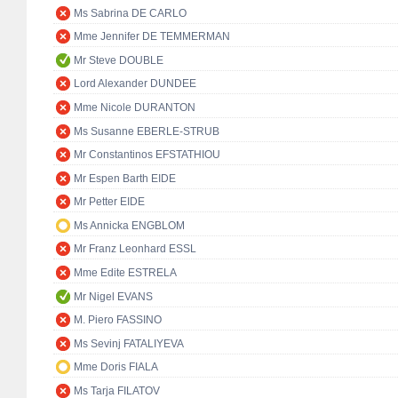
Ms Sabrina DE CARLO
Mme Jennifer DE TEMMERMAN
Mr Steve DOUBLE
Lord Alexander DUNDEE
Mme Nicole DURANTON
Ms Susanne EBERLE-STRUB
Mr Constantinos EFSTATHIOU
Mr Espen Barth EIDE
Mr Petter EIDE
Ms Annicka ENGBLOM
Mr Franz Leonhard ESSL
Mme Edite ESTRELA
Mr Nigel EVANS
M. Piero FASSINO
Ms Sevinj FATALIYEVA
Mme Doris FIALA
Ms Tarja FILATOV