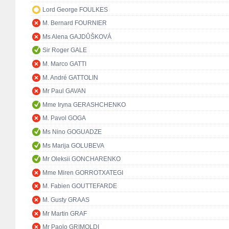
Lord George FOULKES
M. Bernard FOURNIER
Ms Alena GAJDŮŠKOVÁ
Sir Roger GALE
M. Marco GATTI
M. André GATTOLIN
Mr Paul GAVAN
Mme Iryna GERASHCHENKO
M. Pavol GOGA
Ms Nino GOGUADZE
Ms Marija GOLUBEVA
Mr Oleksii GONCHARENKO
Mme Miren GORROTXATEGI
M. Fabien GOUTTEFARDE
M. Gusty GRAAS
Mr Martin GRAF
Mr Paolo GRIMOLDI