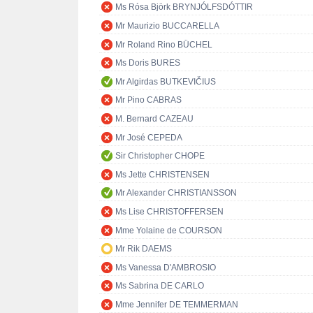
Ms Rósa Björk BRYNJÓLFSDÓTTIR
Mr Maurizio BUCCARELLA
Mr Roland Rino BÜCHEL
Ms Doris BURES
Mr Algirdas BUTKEVIČIUS
Mr Pino CABRAS
M. Bernard CAZEAU
Mr José CEPEDA
Sir Christopher CHOPE
Ms Jette CHRISTENSEN
Mr Alexander CHRISTIANSSON
Ms Lise CHRISTOFFERSEN
Mme Yolaine de COURSON
Mr Rik DAEMS
Ms Vanessa D'AMBROSIO
Ms Sabrina DE CARLO
Mme Jennifer DE TEMMERMAN