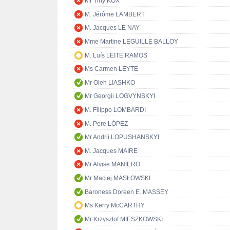
Mr Tiny KOX
M. Jérôme LAMBERT
M. Jacques LE NAY
Mme Martine LEGUILLE BALLOY
M. Luís LEITE RAMOS
Ms Carmen LEYTE
Mr Oleh LIASHKO
Mr Georgii LOGVYNSKYI
M. Filippo LOMBARDI
M. Pere LÓPEZ
Mr Andrii LOPUSHANSKYI
M. Jacques MAIRE
Mr Alvise MANIERO
Mr Maciej MASŁOWSKI
Baroness Doreen E. MASSEY
Ms Kerry McCARTHY
Mr Krzysztof MIESZKOWSKI