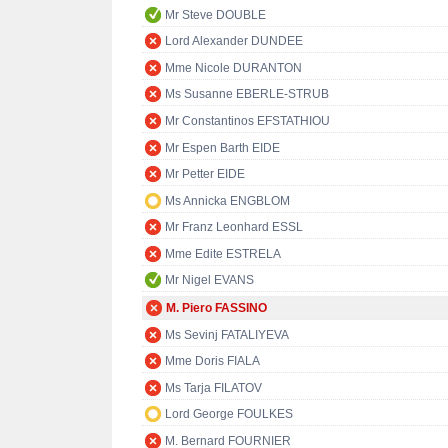
Mr Steve DOUBLE
Lord Alexander DUNDEE
Mme Nicole DURANTON
Ms Susanne EBERLE-STRUB
Mr Constantinos EFSTATHIOU
Mr Espen Barth EIDE
Mr Petter EIDE
Ms Annicka ENGBLOM
Mr Franz Leonhard ESSL
Mme Edite ESTRELA
Mr Nigel EVANS
M. Piero FASSINO
Ms Sevinj FATALIYEVA
Mme Doris FIALA
Ms Tarja FILATOV
Lord George FOULKES
M. Bernard FOURNIER