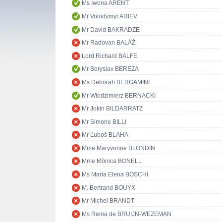
Ms Iwona ARENT
Mr Volodymyr ARIEV
Mr David BAKRADZE
Mr Radovan BALÁŽ
Lord Richard BALFE
Mr Boryslav BEREZA
Ms Deborah BERGAMINI
Mr Włodzimierz BERNACKI
Mr Jokin BILDARRATZ
Mr Simone BILLI
Mr Ľuboš BLAHA
Mme Maryvonne BLONDIN
Mme Mònica BONELL
Ms Maria Elena BOSCHI
M. Bertrand BOUYX
Mr Michel BRANDT
Ms Reina de BRUIJN-WEZEMAN