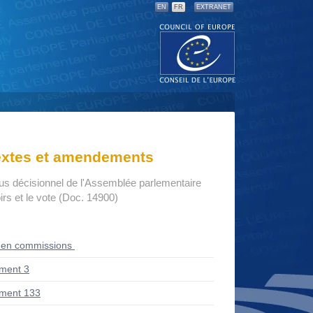
EN
FR
EXTRANET
textes et amendements
us décisionnel de l'Assemblée parlementaire
rs et le vote (Doc. 14900)
 en commissions
ment 3
ment 133