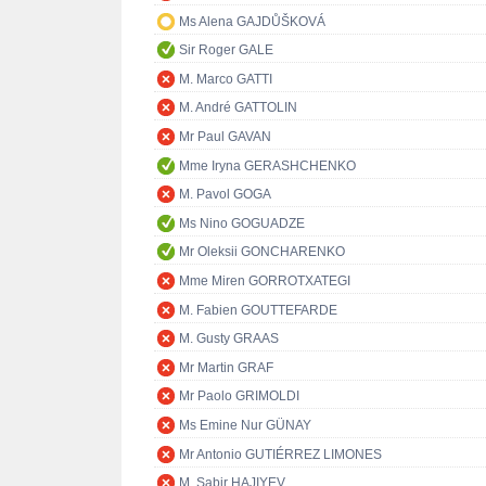
Ms Alena GAJDŮŠKOVÁ
Sir Roger GALE
M. Marco GATTI
M. André GATTOLIN
Mr Paul GAVAN
Mme Iryna GERASHCHENKO
M. Pavol GOGA
Ms Nino GOGUADZE
Mr Oleksii GONCHARENKO
Mme Miren GORROTXATEGI
M. Fabien GOUTTEFARDE
M. Gusty GRAAS
Mr Martin GRAF
Mr Paolo GRIMOLDI
Ms Emine Nur GÜNAY
Mr Antonio GUTIÉRREZ LIMONES
M. Sabir HAJIYEV