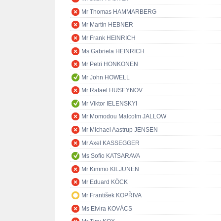
Mr Thomas HAMMARBERG
Mr Martin HEBNER
Mr Frank HEINRICH
Ms Gabriela HEINRICH
Mr Petri HONKONEN
Mr John HOWELL
Mr Rafael HUSEYNOV
Mr Viktor IELENSKYI
Mr Momodou Malcolm JALLOW
Mr Michael Aastrup JENSEN
Mr Axel KASSEGGER
Ms Sofio KATSARAVA
Mr Kimmo KILJUNEN
Mr Eduard KÖCK
Mr František KOPŘIVA
Ms Elvira KOVÁCS