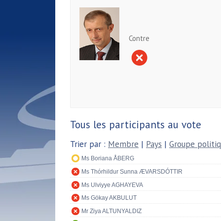
Contre
Tous les participants au vote
Trier par :
Membre
|
Pays
|
Groupe politi
Ms Boriana ÅBERG
Ms Thórhildur Sunna ÆVARSDÓTTIR
Ms Ulviyye AGHAYEVA
Ms Gökay AKBULUT
Mr Ziya ALTUNYALDIZ