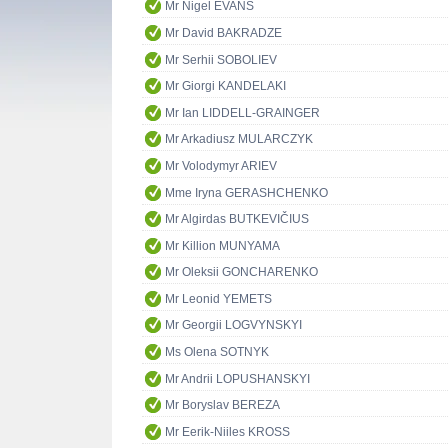
Mr Nigel EVANS
Mr David BAKRADZE
Mr Serhii SOBOLIEV
Mr Giorgi KANDELAKI
Mr Ian LIDDELL-GRAINGER
Mr Arkadiusz MULARCZYK
Mr Volodymyr ARIEV
Mme Iryna GERASHCHENKO
Mr Algirdas BUTKEVIČIUS
Mr Killion MUNYAMA
Mr Oleksii GONCHARENKO
Mr Leonid YEMETS
Mr Georgii LOGVYNSKYI
Ms Olena SOTNYK
Mr Andrii LOPUSHANSKYI
Mr Boryslav BEREZA
Mr Eerik-Niiles KROSS