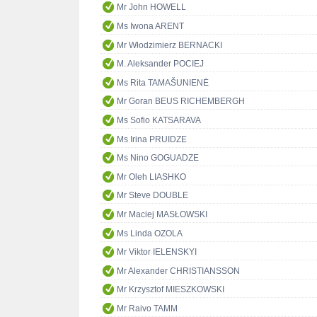
Mr John HOWELL
Ms Iwona ARENT
Mr Włodzimierz BERNACKI
M. Aleksander POCIEJ
Ms Rita TAMAŠUNIENĖ
Mr Goran BEUS RICHEMBERGH
Ms Sofio KATSARAVA
Ms Irina PRUIDZE
Ms Nino GOGUADZE
Mr Oleh LIASHKO
Mr Steve DOUBLE
Mr Maciej MASŁOWSKI
Ms Linda OZOLA
Mr Viktor IELENSKYI
Mr Alexander CHRISTIANSSON
Mr Krzysztof MIESZKOWSKI
Mr Raivo TAMM