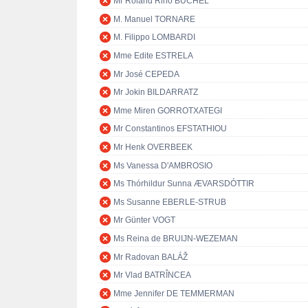
Mr Roland Rino BÜCHEL
M. Manuel TORNARE
M. Filippo LOMBARDI
Mme Edite ESTRELA
Mr José CEPEDA
Mr Jokin BILDARRATZ
Mme Miren GORROTXATEGI
Mr Constantinos EFSTATHIOU
Mr Henk OVERBEEK
Ms Vanessa D'AMBROSIO
Ms Thórhildur Sunna ÆVARSDÓTTIR
Ms Susanne EBERLE-STRUB
Mr Günter VOGT
Ms Reina de BRUIJN-WEZEMAN
Mr Radovan BALÁŽ
Mr Vlad BATRÎNCEA
Mme Jennifer DE TEMMERMAN