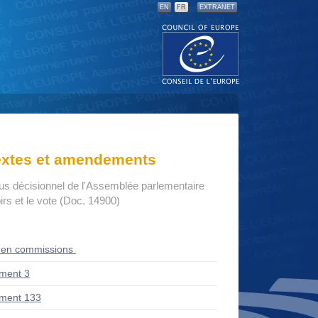
EN
FR
EXTRANET
textes et amendements
us décisionnel de l'Assemblée parlementaire
rs et le vote (Doc. 14900)
 en commissions
ment 3
ment 133