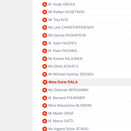
M. Gusty GRAAS
Mr Rafael HUSEYNOV
Mr Tiny KOX
Ms Lise CHRISTOFFERSEN
Ms Ganira PASHAYEVA
M. Sabir HAJIYEV
M. Piero FASSINO
Mr Kimmo KILJUNEN
Ms Elvira KOVÁCS
Mr Michael Aastrup JENSEN
Mme Doris FIALA
Ms Deborah BERGAMINI
M. Bernard FOURNIER
Mme Maryvonne BLONDIN
Mr Martin GRAF
M. Marco GATTI
Ms Ingjerd Schie SCHOU