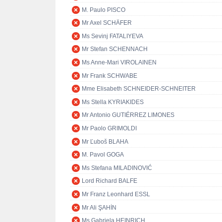
M. Paulo PISCO
Mr Axel SCHÄFER
Ms Sevinj FATALIYEVA
Mr Stefan SCHENNACH
Ms Anne-Mari VIROLAINEN
Mr Frank SCHWABE
Mme Elisabeth SCHNEIDER-SCHNEITER
Ms Stella KYRIAKIDES
Mr Antonio GUTIÉRREZ LIMONES
Mr Paolo GRIMOLDI
Mr Ľuboš BLAHA
M. Pavol GOGA
Ms Stefana MILADINOVIĆ
Lord Richard BALFE
Mr Franz Leonhard ESSL
Mr Ali ŞAHİN
Ms Gabriela HEINRICH