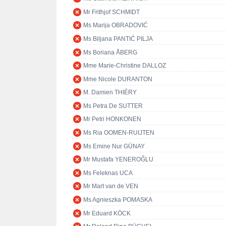
Mr Frithjof SCHMIDT
Ms Marija OBRADOVIĆ
Ms Biljana PANTIĆ PILJA
Ms Boriana ÅBERG
Mme Marie-Christine DALLOZ
Mme Nicole DURANTON
M. Damien THIÉRY
Ms Petra De SUTTER
Mr Petri HONKONEN
Ms Ria OOMEN-RUIJTEN
Ms Emine Nur GÜNAY
Mr Mustafa YENEROĞLU
Ms Feleknas UCA
Mr Mart van de VEN
Ms Agnieszka POMASKA
Mr Eduard KÖCK