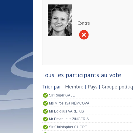
Contre
Tous les participants au vote
Trier par :
Membre
|
Pays
|
Groupe politi
Sir Roger GALE
Ms Miroslava NĚMCOVÁ
Mr Egidijus VAREIKIS
Mr Emanuelis ZINGERIS
Sir Christopher CHOPE