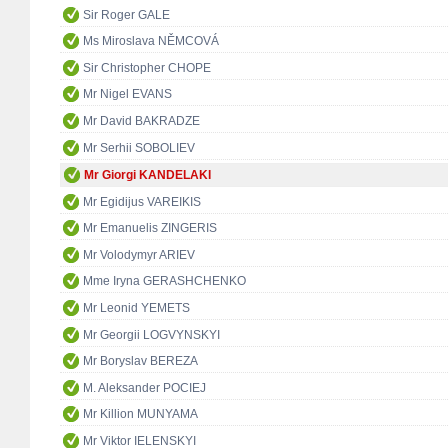
Sir Roger GALE
Ms Miroslava NĚMCOVÁ
Sir Christopher CHOPE
Mr Nigel EVANS
Mr David BAKRADZE
Mr Serhii SOBOLIEV
Mr Giorgi KANDELAKI
Mr Egidijus VAREIKIS
Mr Emanuelis ZINGERIS
Mr Volodymyr ARIEV
Mme Iryna GERASHCHENKO
Mr Leonid YEMETS
Mr Georgii LOGVYNSKYI
Mr Boryslav BEREZA
M. Aleksander POCIEJ
Mr Killion MUNYAMA
Mr Viktor IELENSKYI