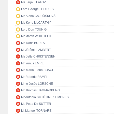
Ms Tarja FILATOV
Lord George FOULKES
Ms Alena GAJDŮŠKOVÁ
Ms Kerry McCARTHY
Lord Don TOUHIG
Mr Martin WHITFIELD
Ms Doris BURES
M. Jérôme LAMBERT
Ms Jette CHRISTENSEN
Mr Yunus EMRE
Ms Maria Elena BOSCHI
Mr Roberto RAMPI
Mme Josée LORSCHÉ
Mr Thomas HAMMARBERG
Mr Antonio GUTIÉRREZ LIMONES
Ms Petra De SUTTER
M. Manuel TORNARE