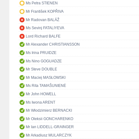
Ms Petra STIENEN
Mr František KOPŘIVA
Mr Radovan BALÁŽ
Ms Sevinj FATALIYEVA
Lord Richard BALFE
Mr Alexander CHRISTIANSSON
Ms Irina PRUIDZE
Ms Nino GOGUADZE
Mr Steve DOUBLE
Mr Maciej MASŁOWSKI
Ms Rita TAMAŠUNIENĖ
Mr John HOWELL
Ms Iwona ARENT
Mr Włodzimierz BERNACKI
Mr Oleksii GONCHARENKO
Mr Ian LIDDELL-GRAINGER
Mr Arkadiusz MULARCZYK