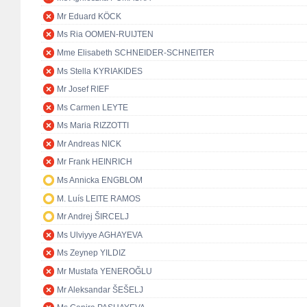
Mr Eduard KÖCK
Ms Ria OOMEN-RUIJTEN
Mme Elisabeth SCHNEIDER-SCHNEITER
Ms Stella KYRIAKIDES
Mr Josef RIEF
Ms Carmen LEYTE
Ms Maria RIZZOTTI
Mr Andreas NICK
Mr Frank HEINRICH
Ms Annicka ENGBLOM
M. Luís LEITE RAMOS
Mr Andrej ŠIRCELJ
Ms Ulviyye AGHAYEVA
Ms Zeynep YILDIZ
Mr Mustafa YENEROĞLU
Mr Aleksandar ŠEŠELJ