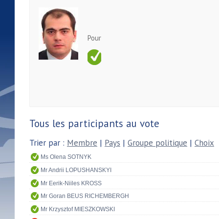
Pour
Tous les participants au vote
Trier par :
Membre
|
Pays
|
Groupe politique
|
Choix
Ms Olena SOTNYK
Mr Andrii LOPUSHANSKYI
Mr Eerik-Niiles KROSS
Mr Goran BEUS RICHEMBERGH
Mr Krzysztof MIESZKOWSKI