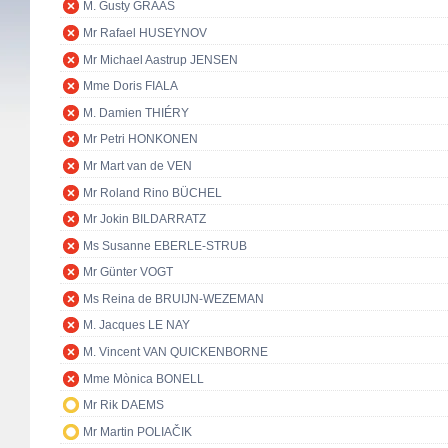
M. Gusty GRAAS
Mr Rafael HUSEYNOV
Mr Michael Aastrup JENSEN
Mme Doris FIALA
M. Damien THIÉRY
Mr Petri HONKONEN
Mr Mart van de VEN
Mr Roland Rino BÜCHEL
Mr Jokin BILDARRATZ
Ms Susanne EBERLE-STRUB
Mr Günter VOGT
Ms Reina de BRUIJN-WEZEMAN
M. Jacques LE NAY
M. Vincent VAN QUICKENBORNE
Mme Mònica BONELL
Mr Rik DAEMS
Mr Martin POLIAČIK