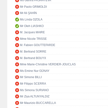
Ms Ganira PASHAYEVA
Mr Paolo GRIMOLDI
Mr Ali ŞAHİN
Ms Linda OZOLA
Mr Oleh LIASHKO
M. Jacques MAIRE
Mme Nicole TRISSE
M. Fabien GOUTTEFARDE
M. Bertrand SORRE
M. Bertrand BOUYX
Mme Marie-Christine VERDIER-JOUCLAS
Ms Emine Nur GÜNAY
Mr Simone BILLI
Mr Filippo SCERRA
Ms Simona SURIANO
Mr Ziya ALTUNYALDIZ
Mr Maurizio BUCCARELLA