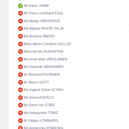
Mr Raivo TAMM
Mr Franz Leonhard ESSL
Ms Marija OBRADOVIĆ
Ms Biljana PANTIĆ PILJA
Ms Boriana ÅBERG
Mme Marie-Christine DALLOZ
Mme Nicole DURANTON
Ms Anne-Mari VIROLAINEN
Ms Deborah BERGAMINI
M. Bernard FOURNIER
M. Marco GATTI
Ms Ingjerd Schie SCHOU
Ms Elvira KOVÁCS
Mr Davor Ivo STIER
Ms Aleksandra TOMIĆ
M. Filippo LOMBARDI
Ms Agnieszka POMASKA