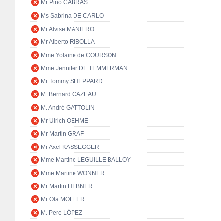
Mr Pino CABRAS
Ms Sabrina DE CARLO
Mr Alvise MANIERO
Mr Alberto RIBOLLA
Mme Yolaine de COURSON
Mme Jennifer DE TEMMERMAN
Mr Tommy SHEPPARD
M. Bernard CAZEAU
M. André GATTOLIN
Mr Ulrich OEHME
Mr Martin GRAF
Mr Axel KASSEGGER
Mme Martine LEGUILLE BALLOY
Mme Martine WONNER
Mr Martin HEBNER
Mr Ola MÖLLER
M. Pere LÓPEZ