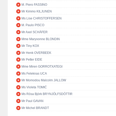
M. Piero FASSINO
Mr Kimmo KILJUNEN
Ms Lise CHRISTOFFERSEN
M. Paulo PISCO
Mr Axel SCHÄFER
Mme Maryvonne BLONDIN
Mr Tiny KOX
Mr Henk OVERBEEK
Mr Petter EIDE
Mme Miren GORROTXATEGI
Ms Feleknas UCA
Mr Momodou Malcolm JALLOW
Ms Violeta TOMIĆ
Ms Rósa Björk BRYNJÓLFSDÓTTIR
Mr Paul GAVAN
Mr Michel BRANDT