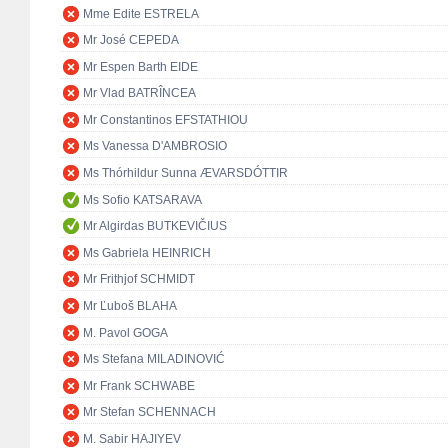
Mme Edite ESTRELA
Mr José CEPEDA
Mr Espen Barth EIDE
Mr Vlad BATRÎNCEA
Mr Constantinos EFSTATHIOU
Ms Vanessa D'AMBROSIO
Ms Thórhildur Sunna ÆVARSDÓTTIR
Ms Sofio KATSARAVA
Mr Algirdas BUTKEVIČIUS
Ms Gabriela HEINRICH
Mr Frithjof SCHMIDT
Mr Ľuboš BLAHA
M. Pavol GOGA
Ms Stefana MILADINOVIĆ
Mr Frank SCHWABE
Mr Stefan SCHENNACH
M. Sabir HAJIYEV