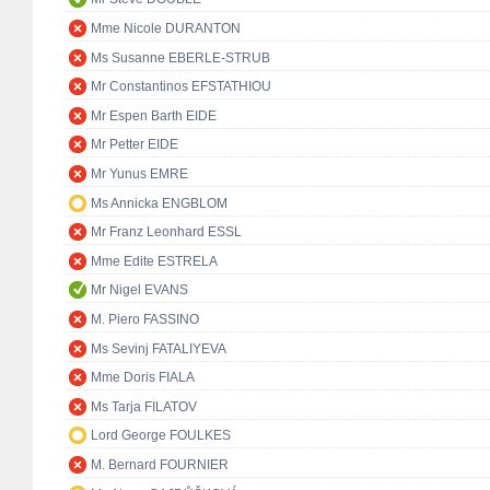
Mme Nicole DURANTON
Ms Susanne EBERLE-STRUB
Mr Constantinos EFSTATHIOU
Mr Espen Barth EIDE
Mr Petter EIDE
Mr Yunus EMRE
Ms Annicka ENGBLOM
Mr Franz Leonhard ESSL
Mme Edite ESTRELA
Mr Nigel EVANS
M. Piero FASSINO
Ms Sevinj FATALIYEVA
Mme Doris FIALA
Ms Tarja FILATOV
Lord George FOULKES
M. Bernard FOURNIER