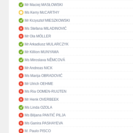
Mr Maciej MASŁOWSKI
Ms Kerry McCARTHY
Mr Krzysztof MIESZKOWSKI
Ms Stefana MILADINOVIĆ
Mr Ola MÖLLER
Mr Arkadiusz MULARCZYK
Mr Killion MUNYAMA
Ms Miroslava NĚMCOVÁ
Mr Andreas NICK
Ms Marija OBRADOVIĆ
Mr Ulrich OEHME
Ms Ria OOMEN-RUIJTEN
Mr Henk OVERBEEK
Ms Linda OZOLA
Ms Biljana PANTIĆ PILJA
Ms Ganira PASHAYEVA
M. Paulo PISCO