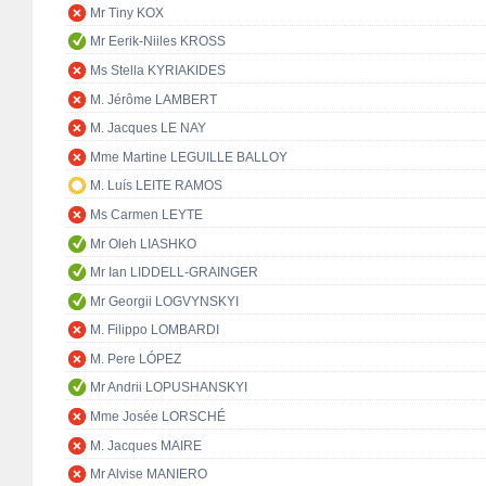
Mr Tiny KOX
Mr Eerik-Niiles KROSS
Ms Stella KYRIAKIDES
M. Jérôme LAMBERT
M. Jacques LE NAY
Mme Martine LEGUILLE BALLOY
M. Luís LEITE RAMOS
Ms Carmen LEYTE
Mr Oleh LIASHKO
Mr Ian LIDDELL-GRAINGER
Mr Georgii LOGVYNSKYI
M. Filippo LOMBARDI
M. Pere LÓPEZ
Mr Andrii LOPUSHANSKYI
Mme Josée LORSCHÉ
M. Jacques MAIRE
Mr Alvise MANIERO