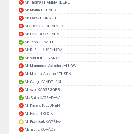
Mr Thomas HAMMARBERG
Mr Martin HEBNER
Mr Frank HEINRICH
Ms Gabriela HEINRICH
Mr Petri HONKONEN
Mr John HOWELL
Mr Rafael HUSEYNOV
Mr Viktor IELENSKYI
Mr Momodou Malcolm JALLOW
Mr Michael Aastrup JENSEN
Mr Giorgi KANDELAKI
Mr Axel KASSEGGER
Ms Sofio KATSARAVA
Mr Kimmo KILJUNEN
Mr Eduard KÖCK
Mr František KOPŘIVA
Ms Elvira KOVÁCS