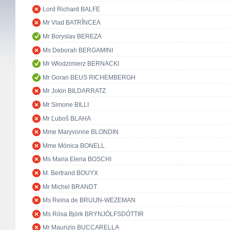
Lord Richard BALFE
Mr Vlad BATRÎNCEA
Mr Boryslav BEREZA
Ms Deborah BERGAMINI
Mr Włodzimierz BERNACKI
Mr Goran BEUS RICHEMBERGH
Mr Jokin BILDARRATZ
Mr Simone BILLI
Mr Ľuboš BLAHA
Mme Maryvonne BLONDIN
Mme Mònica BONELL
Ms Maria Elena BOSCHI
M. Bertrand BOUYX
Mr Michel BRANDT
Ms Reina de BRUIJN-WEZEMAN
Ms Rósa Björk BRYNJÓLFSDÓTTIR
Mr Maurizio BUCCARELLA