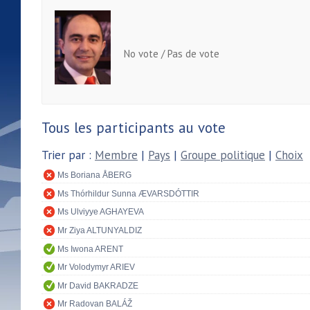
No vote / Pas de vote
Tous les participants au vote
Trier par :
Membre
|
Pays
|
Groupe politique
|
Choix
Ms Boriana ÅBERG
Ms Thórhildur Sunna ÆVARSDÓTTIR
Ms Ulviyye AGHAYEVA
Mr Ziya ALTUNYALDIZ
Ms Iwona ARENT
Mr Volodymyr ARIEV
Mr David BAKRADZE
Mr Radovan BALÁŽ