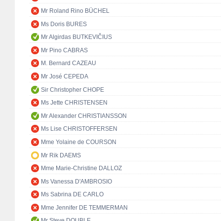
Mr Roland Rino BÜCHEL
Ms Doris BURES
Mr Algirdas BUTKEVIČIUS
Mr Pino CABRAS
M. Bernard CAZEAU
Mr José CEPEDA
Sir Christopher CHOPE
Ms Jette CHRISTENSEN
Mr Alexander CHRISTIANSSON
Ms Lise CHRISTOFFERSEN
Mme Yolaine de COURSON
Mr Rik DAEMS
Mme Marie-Christine DALLOZ
Ms Vanessa D'AMBROSIO
Ms Sabrina DE CARLO
Mme Jennifer DE TEMMERMAN
Mr Steve DOUBLE