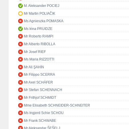
M. Aleksander POCIEJ
Mr Martin POLIAČIK
Ms Agnieszka POMASKA
Ms Irina PRUIDZE
Mr Roberto RAMPI
Mr Alberto RIBOLLA
Mr Josef RIEF
Ms Maria RIZZOTTI
Mr Ali ŞAHİN
Mr Filippo SCERRA
Mr Axel SCHÄFER
Mr Stefan SCHENNACH
Mr Frithjof SCHMIDT
Mme Elisabeth SCHNEIDER-SCHNEITER
Ms Ingjerd Schie SCHOU
Mr Frank SCHWABE
Mr Aleksandar ŠEŠELJ