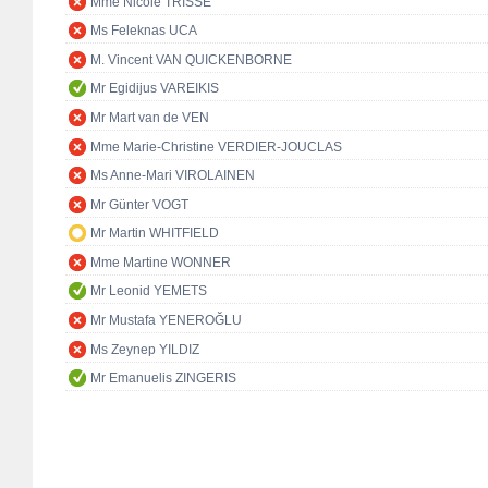
Mme Nicole TRISSE
Ms Feleknas UCA
M. Vincent VAN QUICKENBORNE
Mr Egidijus VAREIKIS
Mr Mart van de VEN
Mme Marie-Christine VERDIER-JOUCLAS
Ms Anne-Mari VIROLAINEN
Mr Günter VOGT
Mr Martin WHITFIELD
Mme Martine WONNER
Mr Leonid YEMETS
Mr Mustafa YENEROĞLU
Ms Zeynep YILDIZ
Mr Emanuelis ZINGERIS