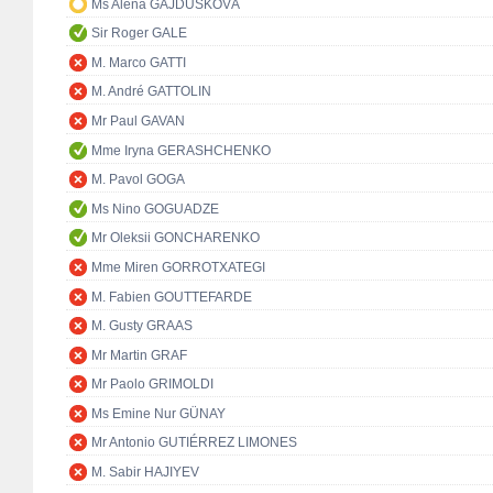
Ms Alena GAJDŮŠKOVÁ
Sir Roger GALE
M. Marco GATTI
M. André GATTOLIN
Mr Paul GAVAN
Mme Iryna GERASHCHENKO
M. Pavol GOGA
Ms Nino GOGUADZE
Mr Oleksii GONCHARENKO
Mme Miren GORROTXATEGI
M. Fabien GOUTTEFARDE
M. Gusty GRAAS
Mr Martin GRAF
Mr Paolo GRIMOLDI
Ms Emine Nur GÜNAY
Mr Antonio GUTIÉRREZ LIMONES
M. Sabir HAJIYEV