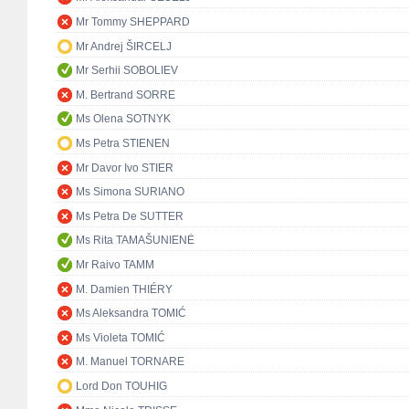
Mr Tommy SHEPPARD
Mr Andrej ŠIRCELJ
Mr Serhii SOBOLIEV
M. Bertrand SORRE
Ms Olena SOTNYK
Ms Petra STIENEN
Mr Davor Ivo STIER
Ms Simona SURIANO
Ms Petra De SUTTER
Ms Rita TAMAŠUNIENĖ
Mr Raivo TAMM
M. Damien THIÉRY
Ms Aleksandra TOMIĆ
Ms Violeta TOMIĆ
M. Manuel TORNARE
Lord Don TOUHIG