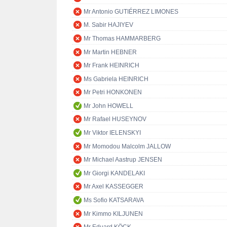
Mr Antonio GUTIÉRREZ LIMONES
M. Sabir HAJIYEV
Mr Thomas HAMMARBERG
Mr Martin HEBNER
Mr Frank HEINRICH
Ms Gabriela HEINRICH
Mr Petri HONKONEN
Mr John HOWELL
Mr Rafael HUSEYNOV
Mr Viktor IELENSKYI
Mr Momodou Malcolm JALLOW
Mr Michael Aastrup JENSEN
Mr Giorgi KANDELAKI
Mr Axel KASSEGGER
Ms Sofio KATSARAVA
Mr Kimmo KILJUNEN