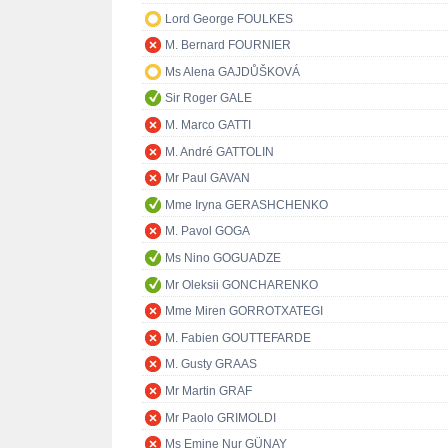
Lord George FOULKES
M. Bernard FOURNIER
Ms Alena GAJDŮŠKOVÁ
Sir Roger GALE
M. Marco GATTI
M. André GATTOLIN
Mr Paul GAVAN
Mme Iryna GERASHCHENKO
M. Pavol GOGA
Ms Nino GOGUADZE
Mr Oleksii GONCHARENKO
Mme Miren GORROTXATEGI
M. Fabien GOUTTEFARDE
M. Gusty GRAAS
Mr Martin GRAF
Mr Paolo GRIMOLDI
Ms Emine Nur GÜNAY