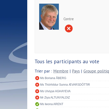
Contre
Tous les participants au vote
Trier par :
Membre
|
Pays
|
Groupe politi
Ms Boriana ÅBERG
Ms Thórhildur Sunna ÆVARSDÓTTIR
Ms Ulviyye AGHAYEVA
Mr Ziya ALTUNYALDIZ
Ms Iwona ARENT