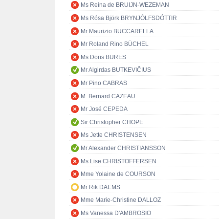
Ms Reina de BRUIJN-WEZEMAN
Ms Rósa Björk BRYNJÓLFSDÓTTIR
Mr Maurizio BUCCARELLA
Mr Roland Rino BÜCHEL
Ms Doris BURES
Mr Algirdas BUTKEVIČIUS
Mr Pino CABRAS
M. Bernard CAZEAU
Mr José CEPEDA
Sir Christopher CHOPE
Ms Jette CHRISTENSEN
Mr Alexander CHRISTIANSSON
Ms Lise CHRISTOFFERSEN
Mme Yolaine de COURSON
Mr Rik DAEMS
Mme Marie-Christine DALLOZ
Ms Vanessa D'AMBROSIO