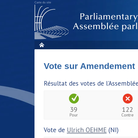
Carte du site
Vote sur Amendement
Résultat des votes de l'Assemblé
39
122
Pour
Contre
Vote de
Ulrich OEHME
(NI)