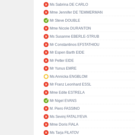
Ms Sabrina DE CARLO
Mme Jennifer DE TEMMERMAN
Mr Steve DOUBLE
Mme Nicole DURANTON
Ms Susanne EBERLE-STRUB
Mr Constantinos EFSTATHIOU
Mr Espen Barth EIDE
Mr Petter EIDE
Mr Yunus EMRE
Ms Annicka ENGBLOM
Mr Franz Leonhard ESSL
Mme Edite ESTRELA
Mr Nigel EVANS
M. Piero FASSINO
Ms Sevinj FATALIYEVA
Mme Doris FIALA
Ms Tarja FILATOV