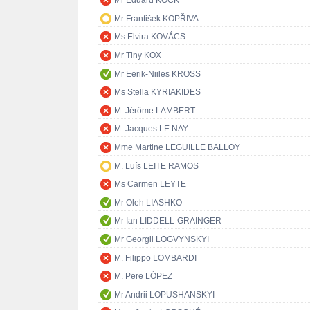
Mr Eduard KÖCK
Mr František KOPŘIVA
Ms Elvira KOVÁCS
Mr Tiny KOX
Mr Eerik-Niiles KROSS
Ms Stella KYRIAKIDES
M. Jérôme LAMBERT
M. Jacques LE NAY
Mme Martine LEGUILLE BALLOY
M. Luís LEITE RAMOS
Ms Carmen LEYTE
Mr Oleh LIASHKO
Mr Ian LIDDELL-GRAINGER
Mr Georgii LOGVYNSKYI
M. Filippo LOMBARDI
M. Pere LÓPEZ
Mr Andrii LOPUSHANSKYI