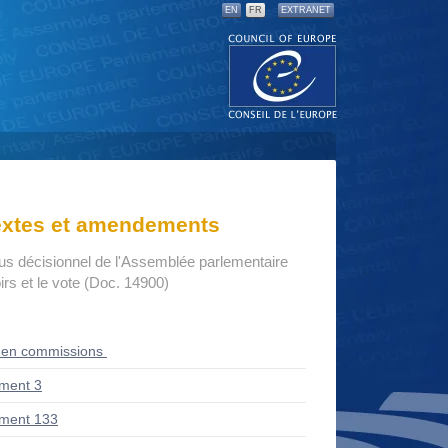
EN
FR
EXTRANET
textes et amendements
us décisionnel de l'Assemblée parlementaire
rs et le vote (Doc. 14900)
 en commissions
ment 3
ment 133