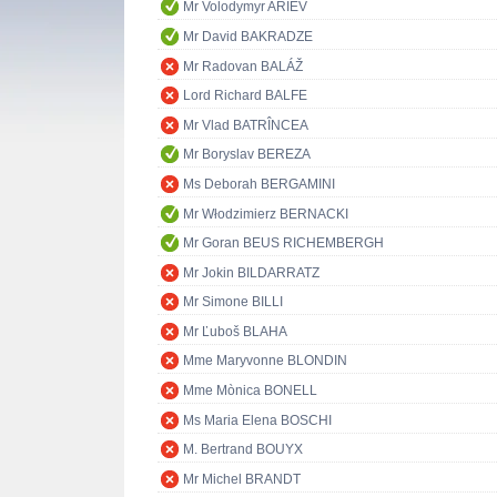
Mr Volodymyr ARIEV
Mr David BAKRADZE
Mr Radovan BALÁŽ
Lord Richard BALFE
Mr Vlad BATRÎNCEA
Mr Boryslav BEREZA
Ms Deborah BERGAMINI
Mr Włodzimierz BERNACKI
Mr Goran BEUS RICHEMBERGH
Mr Jokin BILDARRATZ
Mr Simone BILLI
Mr Ľuboš BLAHA
Mme Maryvonne BLONDIN
Mme Mònica BONELL
Ms Maria Elena BOSCHI
M. Bertrand BOUYX
Mr Michel BRANDT