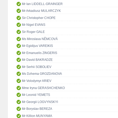
Mr Ian LIDDELL-GRAINGER
Mr Arkadiusz MULARCZYK
Sir Christopher CHOPE
Mr Nigel EVANS
Sir Roger GALE
Ms Miroslava NĚMCOVÁ
Mr Egidijus VAREIKIS
Mr Emanuelis ZINGERIS
Mr David BAKRADZE
Mr Serhii SOBOLIEV
Ms Dzhema GROZDANOVA
Mr Volodymyr ARIEV
Mme Iryna GERASHCHENKO
Mr Leonid YEMETS
Mr Georgii LOGVYNSKYI
Mr Boryslav BEREZA
Mr Killion MUNYAMA