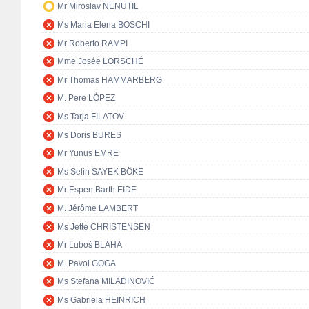
Mr Miroslav NENUTIL
Ms Maria Elena BOSCHI
Mr Roberto RAMPI
Mme Josée LORSCHÉ
Mr Thomas HAMMARBERG
M. Pere LÓPEZ
Ms Tarja FILATOV
Ms Doris BURES
Mr Yunus EMRE
Ms Selin SAYEK BÖKE
Mr Espen Barth EIDE
M. Jérôme LAMBERT
Ms Jette CHRISTENSEN
Mr Ľuboš BLAHA
M. Pavol GOGA
Ms Stefana MILADINOVIĆ
Ms Gabriela HEINRICH