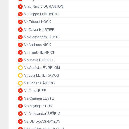
Mme Nicole DURANTON
M. Filippo LOMBARDI
Mr Eduard KÖCK
Mr Davor Ivo STIER
Ms Aleksandra TOMIĆ
Mr Andreas NICK
Mr Frank HEINRICH
Ms Maria RIZZOTTI
Ms Annicka ENGBLOM
M. Luís LEITE RAMOS
Ms Boriana ÅBERG
Mr Josef RIEF
Ms Carmen LEYTE
Ms Zeynep YILDIZ
Mr Aleksandar ŠEŠELJ
Ms Ulviyye AGHAYEVA