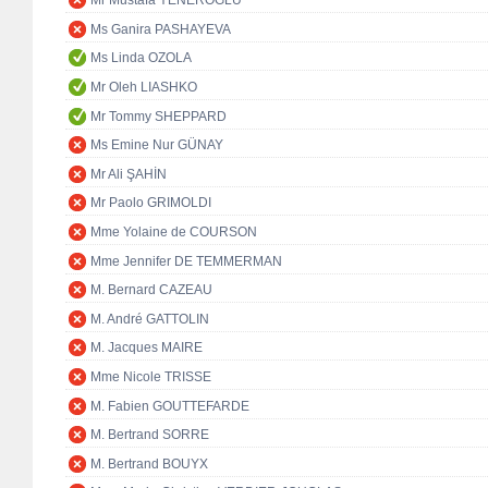
Mr Mustafa YENEROĞLU
Ms Ganira PASHAYEVA
Ms Linda OZOLA
Mr Oleh LIASHKO
Mr Tommy SHEPPARD
Ms Emine Nur GÜNAY
Mr Ali ŞAHİN
Mr Paolo GRIMOLDI
Mme Yolaine de COURSON
Mme Jennifer DE TEMMERMAN
M. Bernard CAZEAU
M. André GATTOLIN
M. Jacques MAIRE
Mme Nicole TRISSE
M. Fabien GOUTTEFARDE
M. Bertrand SORRE
M. Bertrand BOUYX