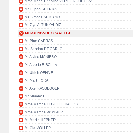
Mme Marie-Christine VERDIER-JOUCLAS
Mr Filippo SCERRA
Ms Simona SURIANO
Mr Ziya ALTUNYALDIZ
Mr Maurizio BUCCARELLA
Mr Pino CABRAS
Ms Sabrina DE CARLO
Mr Alvise MANIERO
Mr Alberto RIBOLLA
Mr Ulrich OEHME
Mr Martin GRAF
Mr Axel KASSEGGER
Mr Simone BILLI
Mme Martine LEGUILLE BALLOY
Mme Martine WONNER
Mr Martin HEBNER
Mr Ola MÖLLER