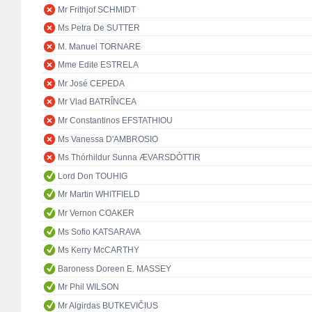
Mr Frithjof SCHMIDT
Ms Petra De SUTTER
M. Manuel TORNARE
Mme Edite ESTRELA
Mr José CEPEDA
Mr Vlad BATRÎNCEA
Mr Constantinos EFSTATHIOU
Ms Vanessa D'AMBROSIO
Ms Thórhildur Sunna ÆVARSDÓTTIR
Lord Don TOUHIG
Mr Martin WHITFIELD
Mr Vernon COAKER
Ms Sofio KATSARAVA
Ms Kerry McCARTHY
Baroness Doreen E. MASSEY
Mr Phil WILSON
Mr Algirdas BUTKEVIČIUS