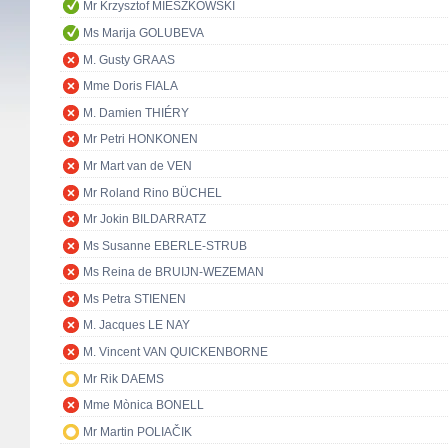
Mr Krzysztof MIESZKOWSKI
Ms Marija GOLUBEVA
M. Gusty GRAAS
Mme Doris FIALA
M. Damien THIÉRY
Mr Petri HONKONEN
Mr Mart van de VEN
Mr Roland Rino BÜCHEL
Mr Jokin BILDARRATZ
Ms Susanne EBERLE-STRUB
Ms Reina de BRUIJN-WEZEMAN
Ms Petra STIENEN
M. Jacques LE NAY
M. Vincent VAN QUICKENBORNE
Mr Rik DAEMS
Mme Mònica BONELL
Mr Martin POLIAČIK