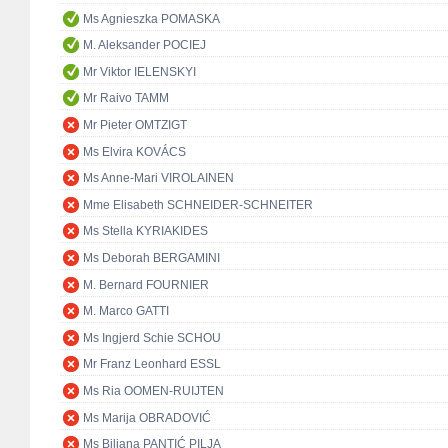
Ms Agnieszka POMASKA
M. Aleksander POCIEJ
Mr Viktor IELENSKYI
Mr Raivo TAMM
Mr Pieter OMTZIGT
Ms Elvira KOVÁCS
Ms Anne-Mari VIROLAINEN
Mme Elisabeth SCHNEIDER-SCHNEITER
Ms Stella KYRIAKIDES
Ms Deborah BERGAMINI
M. Bernard FOURNIER
M. Marco GATTI
Ms Ingjerd Schie SCHOU
Mr Franz Leonhard ESSL
Ms Ria OOMEN-RUIJTEN
Ms Marija OBRADOVIĆ
Ms Biljana PANTIĆ PILJA