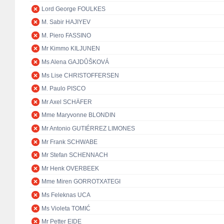
Lord George FOULKES
M. Sabir HAJIYEV
M. Piero FASSINO
Mr Kimmo KILJUNEN
Ms Alena GAJDŮŠKOVÁ
Ms Lise CHRISTOFFERSEN
M. Paulo PISCO
Mr Axel SCHÄFER
Mme Maryvonne BLONDIN
Mr Antonio GUTIÉRREZ LIMONES
Mr Frank SCHWABE
Mr Stefan SCHENNACH
Mr Henk OVERBEEK
Mme Miren GORROTXATEGI
Ms Feleknas UCA
Ms Violeta TOMIĆ
Mr Petter EIDE