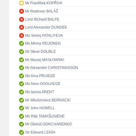
Mr František KOPŘIVA
Mr Radovan BALÁŽ
Lord Richard BALFE
Lord Alexander DUNDEE
Ms Sevinj FATALIYEVA
Ms Minna REIJONEN
Mr Steve DOUBLE
Mr Maciej MASŁOWSKI
Mr Alexander CHRISTIANSSON
Ms Irina PRUIDZE
Ms Nino GOGUADZE
Ms Iwona ARENT
Mr Włodzimierz BERNACKI
Mr John HOWELL
Ms Rita TAMAŠUNIENĖ
Mr Oleksii GONCHARENKO
Sir Edward LEIGH