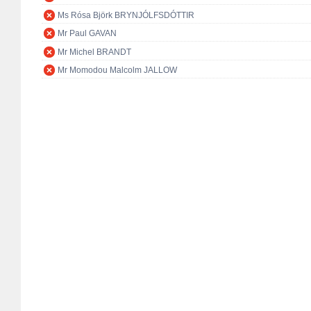
Ms Rósa Björk BRYNJÓLFSDÓTTIR
Mr Paul GAVAN
Mr Michel BRANDT
Mr Momodou Malcolm JALLOW