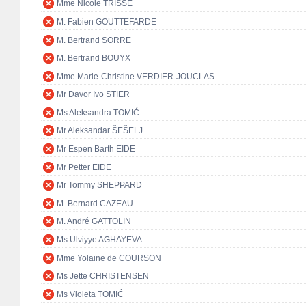
Mme Nicole TRISSE
M. Fabien GOUTTEFARDE
M. Bertrand SORRE
M. Bertrand BOUYX
Mme Marie-Christine VERDIER-JOUCLAS
Mr Davor Ivo STIER
Ms Aleksandra TOMIĆ
Mr Aleksandar ŠEŠELJ
Mr Espen Barth EIDE
Mr Petter EIDE
Mr Tommy SHEPPARD
M. Bernard CAZEAU
M. André GATTOLIN
Ms Ulviyye AGHAYEVA
Mme Yolaine de COURSON
Ms Jette CHRISTENSEN
Ms Violeta TOMIĆ