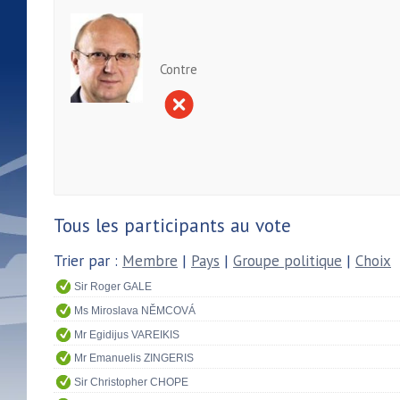
Contre
Tous les participants au vote
Trier par :
Membre
|
Pays
|
Groupe politique
|
Choix
Sir Roger GALE
Ms Miroslava NĚMCOVÁ
Mr Egidijus VAREIKIS
Mr Emanuelis ZINGERIS
Sir Christopher CHOPE