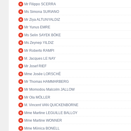
Mr Filippo SCERRA
Ms Simona SURIANO
Mr Ziya ALTUNYALDIZ
Mr Yunus EMRE
Ms Selin SAYEK BÖKE
Ms Zeynep YILDIZ
Mr Roberto RAMPI
M. Jacques LE NAY
Mr Josef RIEF
Mme Josée LORSCHÉ
Mr Thomas HAMMARBERG
Mr Momodou Malcolm JALLOW
Mr Ola MÖLLER
M. Vincent VAN QUICKENBORNE
Mme Martine LEGUILLE BALLOY
Mme Martine WONNER
Mme Mònica BONELL