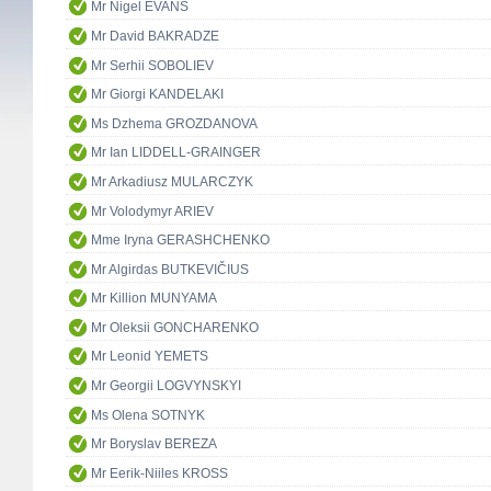
Mr Nigel EVANS
Mr David BAKRADZE
Mr Serhii SOBOLIEV
Mr Giorgi KANDELAKI
Ms Dzhema GROZDANOVA
Mr Ian LIDDELL-GRAINGER
Mr Arkadiusz MULARCZYK
Mr Volodymyr ARIEV
Mme Iryna GERASHCHENKO
Mr Algirdas BUTKEVIČIUS
Mr Killion MUNYAMA
Mr Oleksii GONCHARENKO
Mr Leonid YEMETS
Mr Georgii LOGVYNSKYI
Ms Olena SOTNYK
Mr Boryslav BEREZA
Mr Eerik-Niiles KROSS