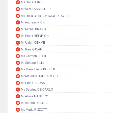
Ms Doris BURES
Mr Axel KASSEGGER
Ms Rósa Björk BRYNJÓLFSDÓTTIR
Mr Andreas NICK
Mr Michel BRANDT
Mr Frank HEINRICH
Mr Ulrich OEHME
Mr Paul GAVAN
Ms Carmen LEYTE
Mr Simone BILLI
Ms Maria Elena BOSCHI
Mr Maurizio BUCCARELLA
Mr Pino CABRAS
Ms Sabrina DE CARLO
Mr Alvise MANIERO
Mr Alberto RIBOLLA
Ms Maria RIZZOTTI