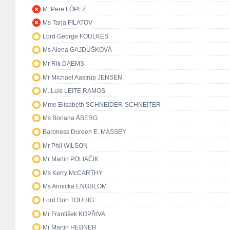
M. Pere LÓPEZ
Ms Tarja FILATOV
Lord George FOULKES
Ms Alena GAJDŮŠKOVÁ
Mr Rik DAEMS
Mr Michael Aastrup JENSEN
M. Luís LEITE RAMOS
Mme Elisabeth SCHNEIDER-SCHNEITER
Ms Boriana ÅBERG
Baroness Doreen E. MASSEY
Mr Phil WILSON
Mr Martin POLIAČIK
Ms Kerry McCARTHY
Ms Annicka ENGBLOM
Lord Don TOUHIG
Mr František KOPŘIVA
Mr Martin HEBNER