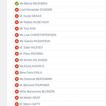
Ms Minna REIJONEN
Lord Alexander DUNDEE
M. Gusty GRAAS
Mr Rafael HUSEYNOV
Mr Tiny KOX
Ms Lise CHRISTOFFERSEN
Ms Ganira PASHAYEVA
M. Sabir HAJIYEV
M. Piero FASSINO
Mr Kimmo KILJUNEN
Ms Elvira KOVÁCS
Mme Doris FIALA
Ms Deborah BERGAMINI
M. Bernard FOURNIER
Mme Maryvonne BLONDIN
Mr Martin GRAF
M. Marco GATTI