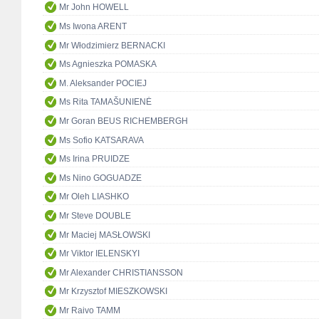
Mr John HOWELL
Ms Iwona ARENT
Mr Włodzimierz BERNACKI
Ms Agnieszka POMASKA
M. Aleksander POCIEJ
Ms Rita TAMAŠUNIENĖ
Mr Goran BEUS RICHEMBERGH
Ms Sofio KATSARAVA
Ms Irina PRUIDZE
Ms Nino GOGUADZE
Mr Oleh LIASHKO
Mr Steve DOUBLE
Mr Maciej MASŁOWSKI
Mr Viktor IELENSKYI
Mr Alexander CHRISTIANSSON
Mr Krzysztof MIESZKOWSKI
Mr Raivo TAMM