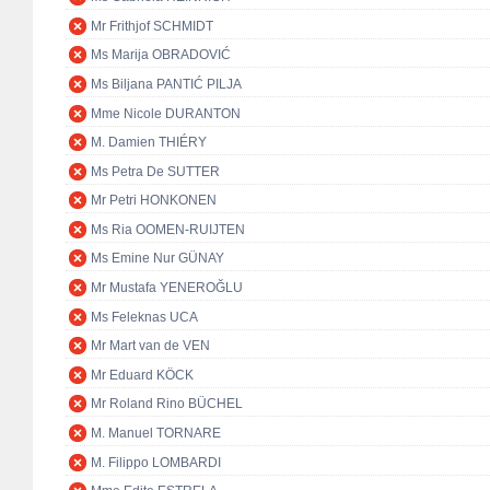
Mr Frithjof SCHMIDT
Ms Marija OBRADOVIĆ
Ms Biljana PANTIĆ PILJA
Mme Nicole DURANTON
M. Damien THIÉRY
Ms Petra De SUTTER
Mr Petri HONKONEN
Ms Ria OOMEN-RUIJTEN
Ms Emine Nur GÜNAY
Mr Mustafa YENEROĞLU
Ms Feleknas UCA
Mr Mart van de VEN
Mr Eduard KÖCK
Mr Roland Rino BÜCHEL
M. Manuel TORNARE
M. Filippo LOMBARDI