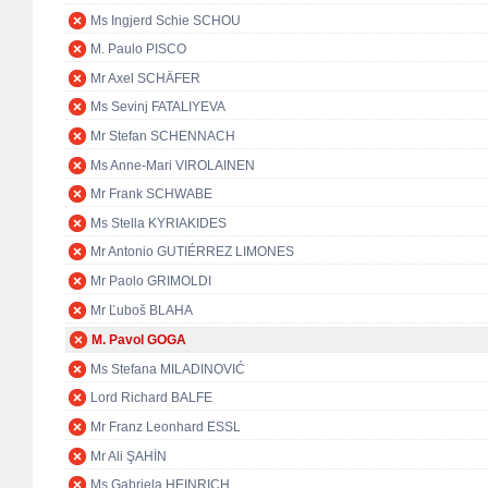
Ms Ingjerd Schie SCHOU
M. Paulo PISCO
Mr Axel SCHÄFER
Ms Sevinj FATALIYEVA
Mr Stefan SCHENNACH
Ms Anne-Mari VIROLAINEN
Mr Frank SCHWABE
Ms Stella KYRIAKIDES
Mr Antonio GUTIÉRREZ LIMONES
Mr Paolo GRIMOLDI
Mr Ľuboš BLAHA
M. Pavol GOGA
Ms Stefana MILADINOVIĆ
Lord Richard BALFE
Mr Franz Leonhard ESSL
Mr Ali ŞAHİN
Ms Gabriela HEINRICH