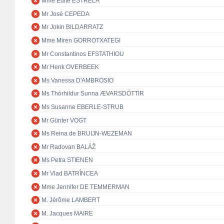
Mme Edite ESTRELA
Mr José CEPEDA
Mr Jokin BILDARRATZ
Mme Miren GORROTXATEGI
Mr Constantinos EFSTATHIOU
Mr Henk OVERBEEK
Ms Vanessa D'AMBROSIO
Ms Thórhildur Sunna ÆVARSDÓTTIR
Ms Susanne EBERLE-STRUB
Mr Günter VOGT
Ms Reina de BRUIJN-WEZEMAN
Mr Radovan BALÁŽ
Ms Petra STIENEN
Mr Vlad BATRÎNCEA
Mme Jennifer DE TEMMERMAN
M. Jérôme LAMBERT
M. Jacques MAIRE