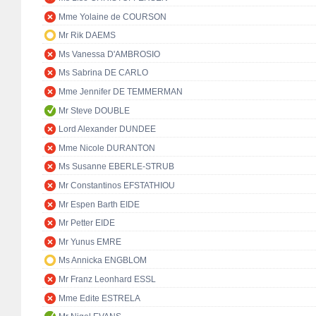
Mme Yolaine de COURSON
Mr Rik DAEMS
Ms Vanessa D'AMBROSIO
Ms Sabrina DE CARLO
Mme Jennifer DE TEMMERMAN
Mr Steve DOUBLE
Lord Alexander DUNDEE
Mme Nicole DURANTON
Ms Susanne EBERLE-STRUB
Mr Constantinos EFSTATHIOU
Mr Espen Barth EIDE
Mr Petter EIDE
Mr Yunus EMRE
Ms Annicka ENGBLOM
Mr Franz Leonhard ESSL
Mme Edite ESTRELA