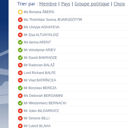
Trier par :
Membre
|
Pays
|
Groupe politique
|
Choix
Ms Boriana ÅBERG
Ms Thórhildur Sunna ÆVARSDÓTTIR
Ms Ulviyye AGHAYEVA
Mr Ziya ALTUNYALDIZ
Ms Iwona ARENT
Mr Volodymyr ARIEV
Mr David BAKRADZE
Mr Radovan BALÁŽ
Lord Richard BALFE
Mr Vlad BATRÎNCEA
Mr Boryslav BEREZA
Ms Deborah BERGAMINI
Mr Włodzimierz BERNACKI
Mr Jokin BILDARRATZ
Mr Simone BILLI
Mr Ľuboš BLAHA