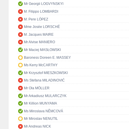
Mr Georgii LOGVYNSKYI
M. Filippo LOMBARDI
M. Pere LÓPEZ
Mme Josée LORSCHÉ
M. Jacques MAIRE
Mr Alvise MANIERO
Mr Maciej MASŁOWSKI
Baroness Doreen E. MASSEY
Ms Kerry McCARTHY
Mr Krzysztof MIESZKOWSKI
Ms Stefana MILADINOVIĆ
Mr Ola MÖLLER
Mr Arkadiusz MULARCZYK
Mr Killion MUNYAMA
Ms Miroslava NĚMCOVÁ
Mr Miroslav NENUTIL
Mr Andreas NICK