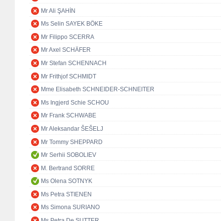
Mr Ali ŞAHİN
Ms Selin SAYEK BÖKE
Mr Filippo SCERRA
Mr Axel SCHÄFER
Mr Stefan SCHENNACH
Mr Frithjof SCHMIDT
Mme Elisabeth SCHNEIDER-SCHNEITER
Ms Ingjerd Schie SCHOU
Mr Frank SCHWABE
Mr Aleksandar ŠEŠELJ
Mr Tommy SHEPPARD
Mr Serhii SOBOLIEV
M. Bertrand SORRE
Ms Olena SOTNYK
Ms Petra STIENEN
Ms Simona SURIANO
Ms Petra De SUTTER