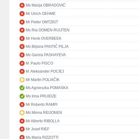
Ms Marija OBRADOVIĆ
Mr Ulrich OEHME
Mr Pieter OMTZIGT
Ms Ria OOMEN-RUIJTEN
Mr Henk OVERBEEK
Ms Biljana PANTIĆ PILJA
Ms Ganira PASHAYEVA
M. Paulo PISCO
M. Aleksander POCIEJ
Mr Martin POLIAČIK
Ms Agnieszka POMASKA
Ms Irina PRUIDZE
Mr Roberto RAMPI
Ms Minna REIJONEN
Mr Alberto RIBOLLA
Mr Josef RIEF
Ms Maria RIZZOTTI