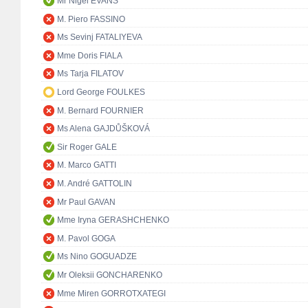
Mr Nigel EVANS
M. Piero FASSINO
Ms Sevinj FATALIYEVA
Mme Doris FIALA
Ms Tarja FILATOV
Lord George FOULKES
M. Bernard FOURNIER
Ms Alena GAJDŮŠKOVÁ
Sir Roger GALE
M. Marco GATTI
M. André GATTOLIN
Mr Paul GAVAN
Mme Iryna GERASHCHENKO
M. Pavol GOGA
Ms Nino GOGUADZE
Mr Oleksii GONCHARENKO
Mme Miren GORROTXATEGI