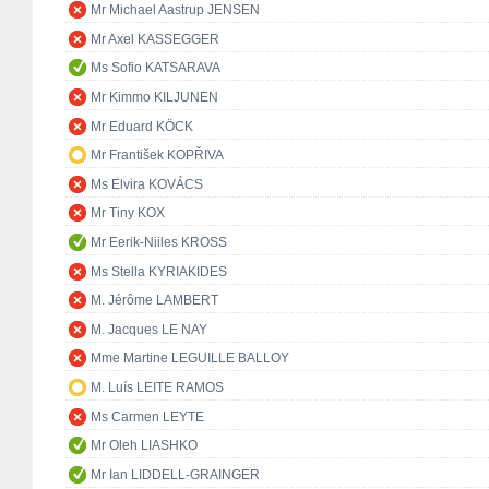
Mr Michael Aastrup JENSEN
Mr Axel KASSEGGER
Ms Sofio KATSARAVA
Mr Kimmo KILJUNEN
Mr Eduard KÖCK
Mr František KOPŘIVA
Ms Elvira KOVÁCS
Mr Tiny KOX
Mr Eerik-Niiles KROSS
Ms Stella KYRIAKIDES
M. Jérôme LAMBERT
M. Jacques LE NAY
Mme Martine LEGUILLE BALLOY
M. Luís LEITE RAMOS
Ms Carmen LEYTE
Mr Oleh LIASHKO
Mr Ian LIDDELL-GRAINGER