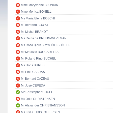
Mme Maryvonne BLONDIN
Mme Mònica BONELL
Ms Maria Elena BOSCHI
M. Bertrand BOUYX
Mr Michel BRANDT
Ms Reina de BRUIJN-WEZEMAN
Ms Rósa Björk BRYNJÓLFSDÓTTIR
Mr Maurizio BUCCARELLA
Mr Roland Rino BÜCHEL
Ms Doris BURES
Mr Pino CABRAS
M. Bernard CAZEAU
Mr José CEPEDA
Sir Christopher CHOPE
Ms Jette CHRISTENSEN
Mr Alexander CHRISTIANSSON
Ms Lise CHRISTOFFERSEN