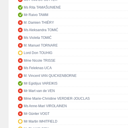
Ms Rita TAMAŠUNIENĖ
Mr Raivo TAMM
M. Damien THIÉRY
Ms Aleksandra TOMIĆ
Ms Violeta TOMIĆ
M. Manuel TORNARE
Lord Don TOUHIG
Mme Nicole TRISSE
Ms Feleknas UCA
M. Vincent VAN QUICKENBORNE
Mr Egidijus VAREIKIS
Mr Mart van de VEN
Mme Marie-Christine VERDIER-JOUCLAS
Ms Anne-Mari VIROLAINEN
Mr Günter VOGT
Mr Martin WHITFIELD