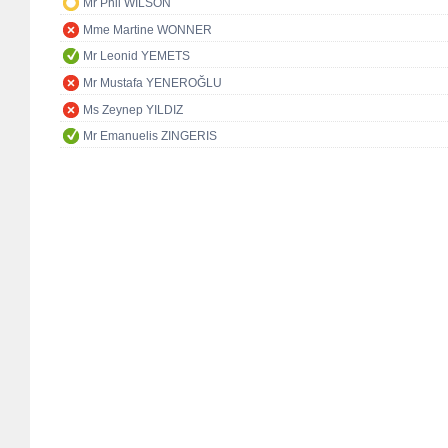
Mr Phil WILSON
Mme Martine WONNER
Mr Leonid YEMETS
Mr Mustafa YENEROĞLU
Ms Zeynep YILDIZ
Mr Emanuelis ZINGERIS