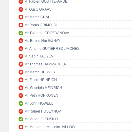
M. Fabien GOUTTEFARDE
M. Gusty GRAAS
Mr Martin GRAF
Mr Paolo GRIMOLDI
Ms Dzhema GROZDANOVA
Ms Emine Nur GÜNAY
Mr Antonio GUTIÉRREZ LIMONES
M. Sabir HAJIYEV
Mr Thomas HAMMARBERG
Mr Martin HEBNER
Mr Frank HEINRICH
Ms Gabriela HEINRICH
Mr Petri HONKONEN
Mr John HOWELL
Mr Rafael HUSEYNOV
Mr Viktor IELENSKYI
Mr Momodou Malcolm JALLOW