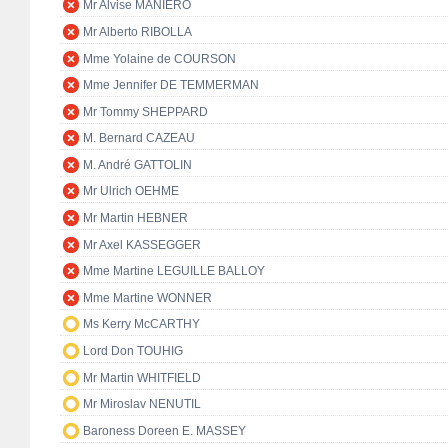
Mr Alvise MANIERO
Mr Alberto RIBOLLA
Mme Yolaine de COURSON
Mme Jennifer DE TEMMERMAN
Mr Tommy SHEPPARD
M. Bernard CAZEAU
M. André GATTOLIN
Mr Ulrich OEHME
Mr Martin HEBNER
Mr Axel KASSEGGER
Mme Martine LEGUILLE BALLOY
Mme Martine WONNER
Ms Kerry McCARTHY
Lord Don TOUHIG
Mr Martin WHITFIELD
Mr Miroslav NENUTIL
Baroness Doreen E. MASSEY