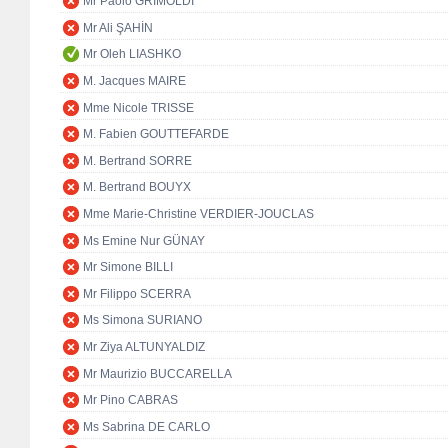
Mr Paolo GRIMOLDI
Mr Ali ŞAHİN
Mr Oleh LIASHKO
M. Jacques MAIRE
Mme Nicole TRISSE
M. Fabien GOUTTEFARDE
M. Bertrand SORRE
M. Bertrand BOUYX
Mme Marie-Christine VERDIER-JOUCLAS
Ms Emine Nur GÜNAY
Mr Simone BILLI
Mr Filippo SCERRA
Ms Simona SURIANO
Mr Ziya ALTUNYALDIZ
Mr Maurizio BUCCARELLA
Mr Pino CABRAS
Ms Sabrina DE CARLO