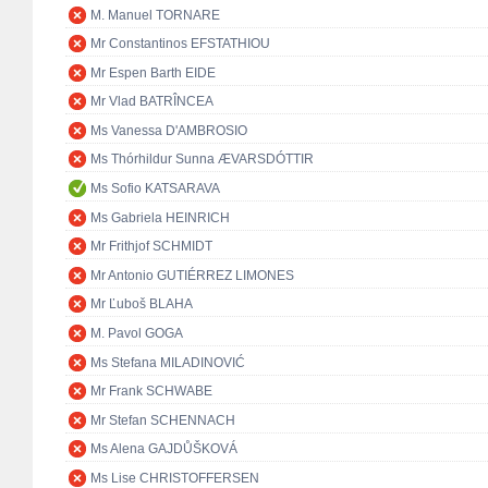
M. Manuel TORNARE
Mr Constantinos EFSTATHIOU
Mr Espen Barth EIDE
Mr Vlad BATRÎNCEA
Ms Vanessa D'AMBROSIO
Ms Thórhildur Sunna ÆVARSDÓTTIR
Ms Sofio KATSARAVA
Ms Gabriela HEINRICH
Mr Frithjof SCHMIDT
Mr Antonio GUTIÉRREZ LIMONES
Mr Ľuboš BLAHA
M. Pavol GOGA
Ms Stefana MILADINOVIĆ
Mr Frank SCHWABE
Mr Stefan SCHENNACH
Ms Alena GAJDŮŠKOVÁ
Ms Lise CHRISTOFFERSEN