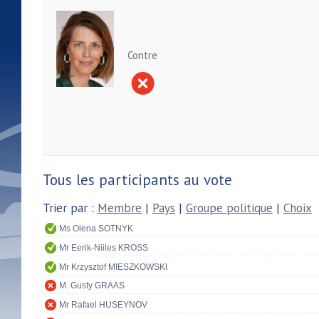
Contre
Tous les participants au vote
Trier par :
Membre
|
Pays
|
Groupe politique
|
Choix
Ms Olena SOTNYK
Mr Eerik-Niiles KROSS
Mr Krzysztof MIESZKOWSKI
M. Gusty GRAAS
Mr Rafael HUSEYNOV