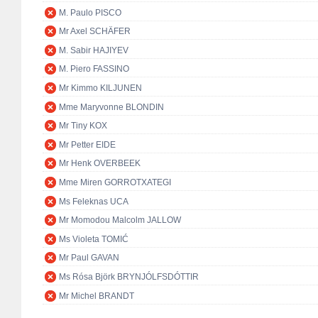
M. Paulo PISCO
Mr Axel SCHÄFER
M. Sabir HAJIYEV
M. Piero FASSINO
Mr Kimmo KILJUNEN
Mme Maryvonne BLONDIN
Mr Tiny KOX
Mr Petter EIDE
Mr Henk OVERBEEK
Mme Miren GORROTXATEGI
Ms Feleknas UCA
Mr Momodou Malcolm JALLOW
Ms Violeta TOMIĆ
Mr Paul GAVAN
Ms Rósa Björk BRYNJÓLFSDÓTTIR
Mr Michel BRANDT