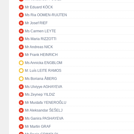
Mr Eduard KÖCK
Ms Ria OOMEN-RUIJTEN
Mr Josef RIEF
Ms Carmen LEYTE
Ms Maria RIZZOTTI
Mr Andreas NICK
Mr Frank HEINRICH
Ms Annicka ENGBLOM
M. Luís LEITE RAMOS
Ms Boriana ÅBERG
Ms Ulviyye AGHAYEVA
Ms Zeynep YILDIZ
Mr Mustafa YENEROĞLU
Mr Aleksandar ŠEŠELJ
Ms Ganira PASHAYEVA
Mr Martin GRAF