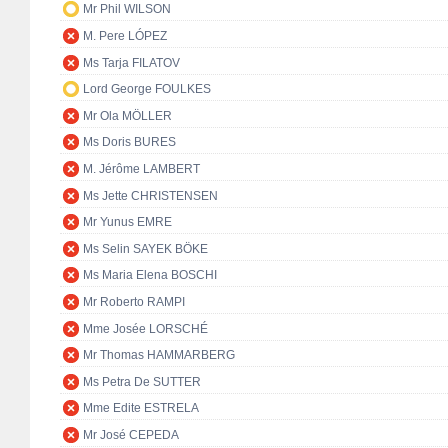
Mr Phil WILSON
M. Pere LÓPEZ
Ms Tarja FILATOV
Lord George FOULKES
Mr Ola MÖLLER
Ms Doris BURES
M. Jérôme LAMBERT
Ms Jette CHRISTENSEN
Mr Yunus EMRE
Ms Selin SAYEK BÖKE
Ms Maria Elena BOSCHI
Mr Roberto RAMPI
Mme Josée LORSCHÉ
Mr Thomas HAMMARBERG
Ms Petra De SUTTER
Mme Edite ESTRELA
Mr José CEPEDA