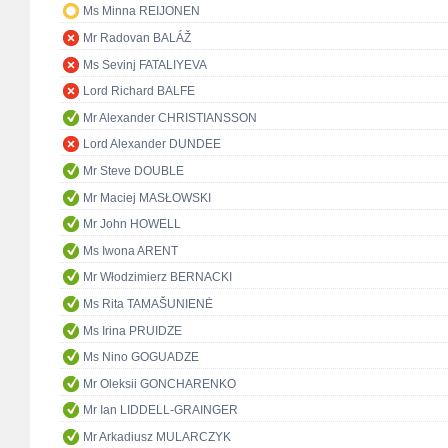
Ms Minna REIJONEN
Mr Radovan BALÁŽ
Ms Sevinj FATALIYEVA
Lord Richard BALFE
Mr Alexander CHRISTIANSSON
Lord Alexander DUNDEE
Mr Steve DOUBLE
Mr Maciej MASŁOWSKI
Mr John HOWELL
Ms Iwona ARENT
Mr Włodzimierz BERNACKI
Ms Rita TAMAŠUNIENĖ
Ms Irina PRUIDZE
Ms Nino GOGUADZE
Mr Oleksii GONCHARENKO
Mr Ian LIDDELL-GRAINGER
Mr Arkadiusz MULARCZYK