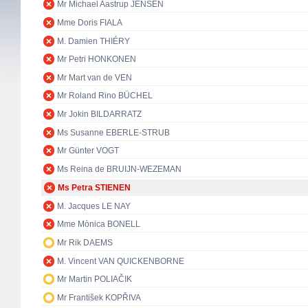
Mr Michael Aastrup JENSEN
Mme Doris FIALA
M. Damien THIÉRY
Mr Petri HONKONEN
Mr Mart van de VEN
Mr Roland Rino BÜCHEL
Mr Jokin BILDARRATZ
Ms Susanne EBERLE-STRUB
Mr Günter VOGT
Ms Reina de BRUIJN-WEZEMAN
Ms Petra STIENEN
M. Jacques LE NAY
Mme Mònica BONELL
Mr Rik DAEMS
M. Vincent VAN QUICKENBORNE
Mr Martin POLIAČIK
Mr František KOPŘIVA