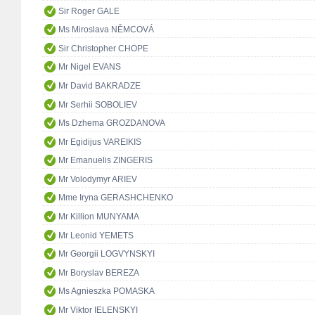
Sir Roger GALE
Ms Miroslava NĚMCOVÁ
Sir Christopher CHOPE
Mr Nigel EVANS
Mr David BAKRADZE
Mr Serhii SOBOLIEV
Ms Dzhema GROZDANOVA
Mr Egidijus VAREIKIS
Mr Emanuelis ZINGERIS
Mr Volodymyr ARIEV
Mme Iryna GERASHCHENKO
Mr Killion MUNYAMA
Mr Leonid YEMETS
Mr Georgii LOGVYNSKYI
Mr Boryslav BEREZA
Ms Agnieszka POMASKA
Mr Viktor IELENSKYI