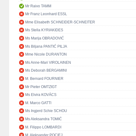
Mr Raivo TAMM
Mr Franz Leonhard ESSL
Mme Elisabeth SCHNEIDER-SCHNEITER
Ms Stella KYRIAKIDES
Ms Marija OBRADOVIĆ
Ms Biljana PANTIĆ PILJA
Mme Nicole DURANTON
Ms Anne-Mari VIROLAINEN
Ms Deborah BERGAMINI
M. Bernard FOURNIER
Mr Pieter OMTZIGT
Ms Elvira KOVÁCS
M. Marco GATTI
Ms Ingjerd Schie SCHOU
Ms Aleksandra TOMIĆ
M. Filippo LOMBARDI
M. Aleksander POCIEJ