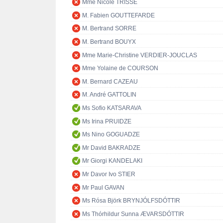
Mme Nicole TRISSE
M. Fabien GOUTTEFARDE
M. Bertrand SORRE
M. Bertrand BOUYX
Mme Marie-Christine VERDIER-JOUCLAS
Mme Yolaine de COURSON
M. Bernard CAZEAU
M. André GATTOLIN
Ms Sofio KATSARAVA
Ms Irina PRUIDZE
Ms Nino GOGUADZE
Mr David BAKRADZE
Mr Giorgi KANDELAKI
Mr Davor Ivo STIER
Mr Paul GAVAN
Ms Rósa Björk BRYNJÓLFSDÓTTIR
Ms Thórhildur Sunna ÆVARSDÓTTIR