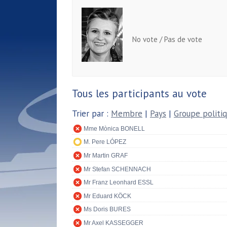
No vote / Pas de vote
Tous les participants au vote
Trier par :
Membre
|
Pays
|
Groupe politi
Mme Mònica BONELL
M. Pere LÓPEZ
Mr Martin GRAF
Mr Stefan SCHENNACH
Mr Franz Leonhard ESSL
Mr Eduard KÖCK
Ms Doris BURES
Mr Axel KASSEGGER