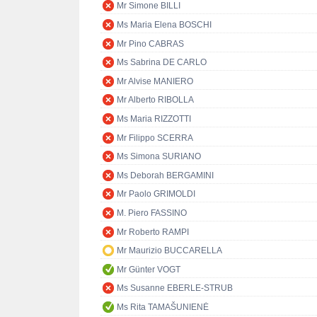
Mr Simone BILLI
Ms Maria Elena BOSCHI
Mr Pino CABRAS
Ms Sabrina DE CARLO
Mr Alvise MANIERO
Mr Alberto RIBOLLA
Ms Maria RIZZOTTI
Mr Filippo SCERRA
Ms Simona SURIANO
Ms Deborah BERGAMINI
Mr Paolo GRIMOLDI
M. Piero FASSINO
Mr Roberto RAMPI
Mr Maurizio BUCCARELLA
Mr Günter VOGT
Ms Susanne EBERLE-STRUB
Ms Rita TAMAŠUNIENĖ