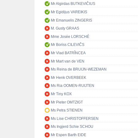
Mr Algirdas BUTKEVIČIUS
Mr Egidijus VAREIKIS
Mr Emanuelis ZINGERIS
M. Gusty GRAAS
Mme Josée LORSCHÉ
Mr Boriss CILEVIČS
Mr Vlad BATRÎNCEA
Mr Mart van de VEN
Ms Reina de BRUIJN-WEZEMAN
Mr Henk OVERBEEK
Ms Ria OOMEN-RUIJTEN
Mr Tiny KOX
Mr Pieter OMTZIGT
Ms Petra STIENEN
Ms Lise CHRISTOFFERSEN
Ms Ingjerd Schie SCHOU
Mr Espen Barth EIDE