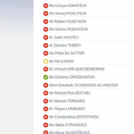
Ms Ulviyye AGHAYEVA
Ms Sevinj FATALIYEVA
Mr Rafael HUSEYNOV
Ms Ganira PASHAYEVA
M. Sabir HAJIYEV
M. Damien THIÉRY
Ms Petra De SUTTER
Mr Rik DAEMS
M. Vincent VAN QUICKENBORNE
Ms Dzhema GROZDANOVA
Mme Elisabeth SCHNEIDER-SCHNEITER
Mr Roland Rino BÜCHEL
M. Manuel TORNARE
M. Filippo LOMBARDI
Mr Constantinos EFSTATHIOU
Ms Stella KYRIAKIDES
Ms Alena GAJDŮŠKOVÁ