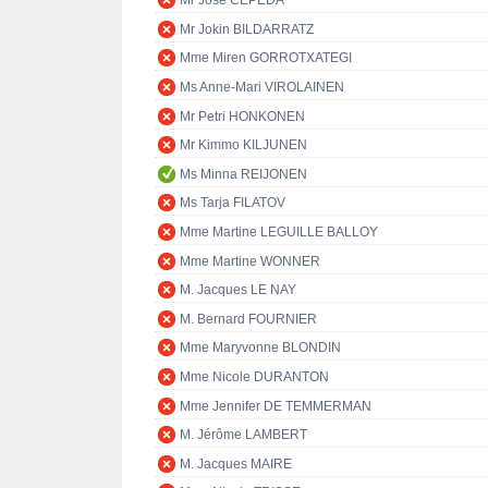
Mr José CEPEDA
Mr Jokin BILDARRATZ
Mme Miren GORROTXATEGI
Ms Anne-Mari VIROLAINEN
Mr Petri HONKONEN
Mr Kimmo KILJUNEN
Ms Minna REIJONEN
Ms Tarja FILATOV
Mme Martine LEGUILLE BALLOY
Mme Martine WONNER
M. Jacques LE NAY
M. Bernard FOURNIER
Mme Maryvonne BLONDIN
Mme Nicole DURANTON
Mme Jennifer DE TEMMERMAN
M. Jérôme LAMBERT
M. Jacques MAIRE