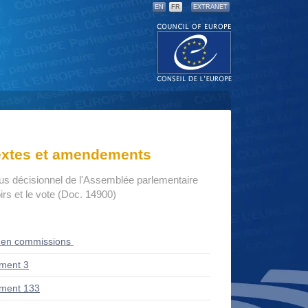
EN
FR
EXTRANET
textes et amendements
us décisionnel de l'Assemblée parlementaire
rs et le vote (Doc. 14900)
 en commissions
ment 3
ment 133