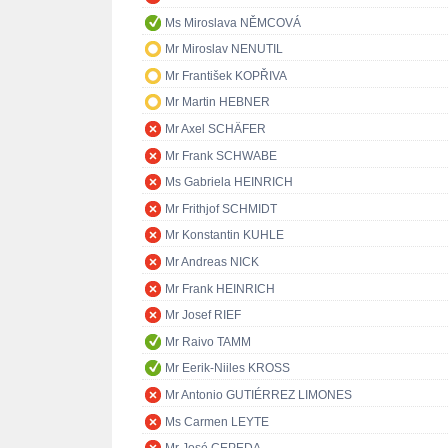
Ms Miroslava NĚMCOVÁ
Mr Miroslav NENUTIL
Mr František KOPŘIVA
Mr Martin HEBNER
Mr Axel SCHÄFER
Mr Frank SCHWABE
Ms Gabriela HEINRICH
Mr Frithjof SCHMIDT
Mr Konstantin KUHLE
Mr Andreas NICK
Mr Frank HEINRICH
Mr Josef RIEF
Mr Raivo TAMM
Mr Eerik-Niiles KROSS
Mr Antonio GUTIÉRREZ LIMONES
Ms Carmen LEYTE