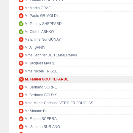
Ms Ganira PASHAYEVA
Mr Martin GRAF
Mr Paolo GRIMOLDI
Mr Tommy SHEPPARD
Mr Oleh LIASHKO
Ms Emine Nur GÜNAY
Mr Ali ŞAHİN
Mme Jennifer DE TEMMERMAN
M. Jacques MAIRE
Mme Nicole TRISSE
M. Fabien GOUTTEFARDE
M. Bertrand SORRE
M. Bertrand BOUYX
Mme Marie-Christine VERDIER-JOUCLAS
Mr Simone BILLI
Mr Filippo SCERRA
Ms Simona SURIANO