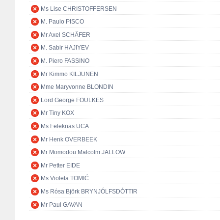
Ms Lise CHRISTOFFERSEN
M. Paulo PISCO
Mr Axel SCHÄFER
M. Sabir HAJIYEV
M. Piero FASSINO
Mr Kimmo KILJUNEN
Mme Maryvonne BLONDIN
Lord George FOULKES
Mr Tiny KOX
Ms Feleknas UCA
Mr Henk OVERBEEK
Mr Momodou Malcolm JALLOW
Mr Petter EIDE
Ms Violeta TOMIĆ
Ms Rósa Björk BRYNJÓLFSDÓTTIR
Mr Paul GAVAN