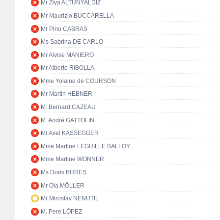
Mr Ziya ALTUNYALDIZ
Mr Maurizio BUCCARELLA
Mr Pino CABRAS
Ms Sabrina DE CARLO
Mr Alvise MANIERO
Mr Alberto RIBOLLA
Mme Yolaine de COURSON
Mr Martin HEBNER
M. Bernard CAZEAU
M. André GATTOLIN
Mr Axel KASSEGGER
Mme Martine LEGUILLE BALLOY
Mme Martine WONNER
Ms Doris BURES
Mr Ola MÖLLER
Mr Miroslav NENUTIL
M. Pere LÓPEZ