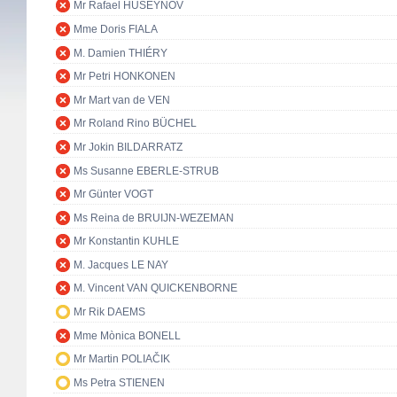
Mr Rafael HUSEYNOV
Mme Doris FIALA
M. Damien THIÉRY
Mr Petri HONKONEN
Mr Mart van de VEN
Mr Roland Rino BÜCHEL
Mr Jokin BILDARRATZ
Ms Susanne EBERLE-STRUB
Mr Günter VOGT
Ms Reina de BRUIJN-WEZEMAN
Mr Konstantin KUHLE
M. Jacques LE NAY
M. Vincent VAN QUICKENBORNE
Mr Rik DAEMS
Mme Mònica BONELL
Mr Martin POLIAČIK
Ms Petra STIENEN