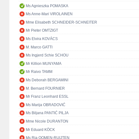
Ms Agnieszka POMASKA
Ms Anne-Mari VIROLAINEN
Mme Elisabeth SCHNEIDER-SCHNEITER
Mr Pieter OMTZIGT
Ms Elvira KOVÁCS
M. Marco GATTI
Ms Ingjerd Schie SCHOU
Mr Killion MUNYAMA
Mr Raivo TAMM
Ms Deborah BERGAMINI
M. Bernard FOURNIER
Mr Franz Leonhard ESSL
Ms Marija OBRADOVIĆ
Ms Biljana PANTIĆ PILJA
Mme Nicole DURANTON
Mr Eduard KÖCK
Ms Ria OOMEN-RUIJTEN