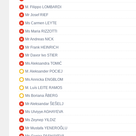
M. Filippo LOMBARDI
Mr Josef RIEF
Ms Carmen LEYTE
Ms Maria RIZZOTTI
Mr Andreas NICK
Mr Frank HEINRICH
Mr Davor Ivo STIER
Ms Aleksandra TOMIĆ
M. Aleksander POCIEJ
Ms Annicka ENGBLOM
M. Luís LEITE RAMOS
Ms Boriana ÅBERG
Mr Aleksandar ŠEŠELJ
Ms Ulviyye AGHAYEVA
Ms Zeynep YILDIZ
Mr Mustafa YENEROĞLU