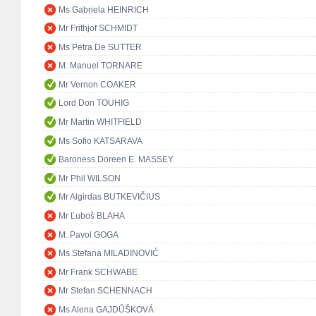
Ms Gabriela HEINRICH
Mr Frithjof SCHMIDT
Ms Petra De SUTTER
M. Manuel TORNARE
Mr Vernon COAKER
Lord Don TOUHIG
Mr Martin WHITFIELD
Ms Sofio KATSARAVA
Baroness Doreen E. MASSEY
Mr Phil WILSON
Mr Algirdas BUTKEVIČIUS
Mr Ľuboš BLAHA
M. Pavol GOGA
Ms Stefana MILADINOVIĆ
Mr Frank SCHWABE
Mr Stefan SCHENNACH
Ms Alena GAJDŮŠKOVÁ