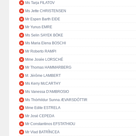
Ms Tarja FILATOV
Ms Jette CHRISTENSEN
Mr Espen Barth EIDE
Mr Yunus EMRE
Ms Selin SAYEK BÖKE
Ms Maria Elena BOSCHI
Mr Roberto RAMPI
Mme Josée LORSCHÉ
Mr Thomas HAMMARBERG
M. Jérôme LAMBERT
Ms Kerry McCARTHY
Ms Vanessa D'AMBROSIO
Ms Thórhildur Sunna ÆVARSDÓTTIR
Mme Edite ESTRELA
Mr José CEPEDA
Mr Constantinos EFSTATHIOU
Mr Vlad BATRÎNCEA