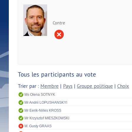
Contre
Tous les participants au vote
Trier par :
Membre
|
Pays
|
Groupe politique
|
Choix
Ms Olena SOTNYK
Mr Andrii LOPUSHANSKYI
Mr Eerik-Niiles KROSS
Mr Krzysztof MIESZKOWSKI
M. Gusty GRAAS