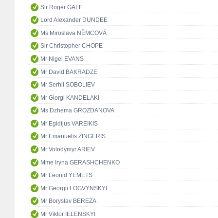
Sir Roger GALE
Lord Alexander DUNDEE
Ms Miroslava NĚMCOVÁ
Sir Christopher CHOPE
Mr Nigel EVANS
Mr David BAKRADZE
Mr Serhii SOBOLIEV
Mr Giorgi KANDELAKI
Ms Dzhema GROZDANOVA
Mr Egidijus VAREIKIS
Mr Emanuelis ZINGERIS
Mr Volodymyr ARIEV
Mme Iryna GERASHCHENKO
Mr Leonid YEMETS
Mr Georgii LOGVYNSKYI
Mr Boryslav BEREZA
Mr Viktor IELENSKYI