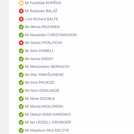
Mr František KOPŘIVA
Mr Radovan BALÁŽ
Lord Richard BALFE
Ms Minna REIJONEN
Mr Alexander CHRISTIANSSON
Ms Sevinj FATALIYEVA
Mr John HOWELL
Ms Iwona ARENT
Mr Włodzimierz BERNACKI
Ms Rita TAMAŠUNIENĖ
Ms Irina PRUIDZE
Ms Nino GOGUADZE
Mr Steve DOUBLE
Mr Maciej MASŁOWSKI
Mr Oleksii GONCHARENKO
Mr Ian LIDDELL-GRAINGER
Mr Arkadiusz MULARCZYK