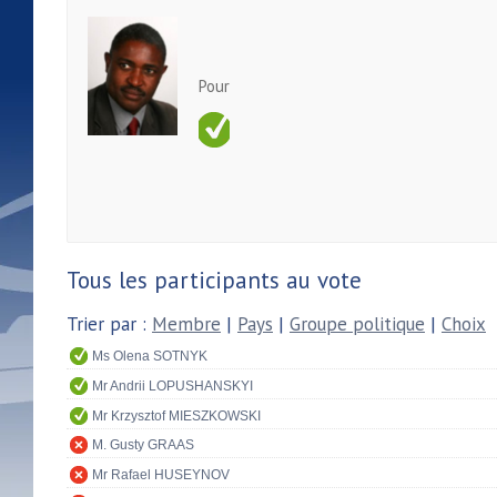
Pour
Tous les participants au vote
Trier par :
Membre
|
Pays
|
Groupe politique
|
Choix
Ms Olena SOTNYK
Mr Andrii LOPUSHANSKYI
Mr Krzysztof MIESZKOWSKI
M. Gusty GRAAS
Mr Rafael HUSEYNOV