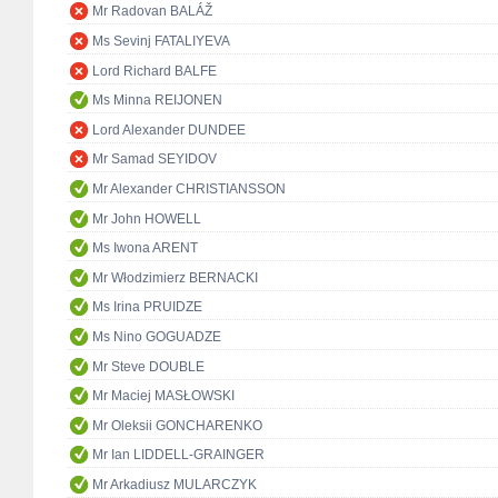
Mr Radovan BALÁŽ
Ms Sevinj FATALIYEVA
Lord Richard BALFE
Ms Minna REIJONEN
Lord Alexander DUNDEE
Mr Samad SEYIDOV
Mr Alexander CHRISTIANSSON
Mr John HOWELL
Ms Iwona ARENT
Mr Włodzimierz BERNACKI
Ms Irina PRUIDZE
Ms Nino GOGUADZE
Mr Steve DOUBLE
Mr Maciej MASŁOWSKI
Mr Oleksii GONCHARENKO
Mr Ian LIDDELL-GRAINGER
Mr Arkadiusz MULARCZYK