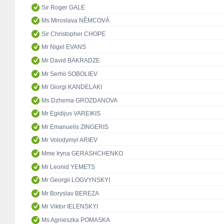
Sir Roger GALE
Ms Miroslava NĚMCOVÁ
Sir Christopher CHOPE
Mr Nigel EVANS
Mr David BAKRADZE
Mr Serhii SOBOLIEV
Mr Giorgi KANDELAKI
Ms Dzhema GROZDANOVA
Mr Egidijus VAREIKIS
Mr Emanuelis ZINGERIS
Mr Volodymyr ARIEV
Mme Iryna GERASHCHENKO
Mr Leonid YEMETS
Mr Georgii LOGVYNSKYI
Mr Boryslav BEREZA
Mr Viktor IELENSKYI
Ms Agnieszka POMASKA