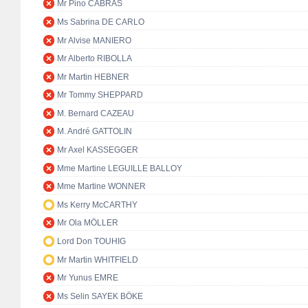
Mr Pino CABRAS
Ms Sabrina DE CARLO
Mr Alvise MANIERO
Mr Alberto RIBOLLA
Mr Martin HEBNER
Mr Tommy SHEPPARD
M. Bernard CAZEAU
M. André GATTOLIN
Mr Axel KASSEGGER
Mme Martine LEGUILLE BALLOY
Mme Martine WONNER
Ms Kerry McCARTHY
Mr Ola MÖLLER
Lord Don TOUHIG
Mr Martin WHITFIELD
Mr Yunus EMRE
Ms Selin SAYEK BÖKE