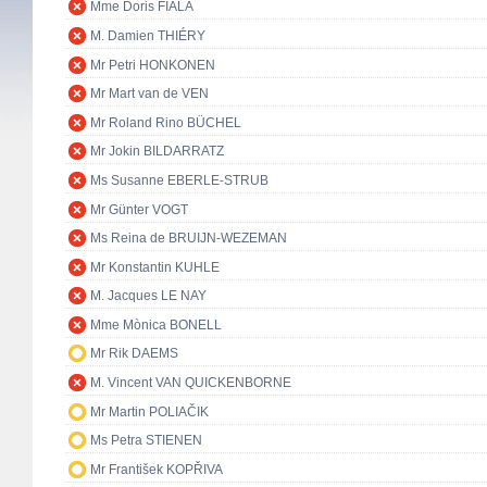
Mme Doris FIALA
M. Damien THIÉRY
Mr Petri HONKONEN
Mr Mart van de VEN
Mr Roland Rino BÜCHEL
Mr Jokin BILDARRATZ
Ms Susanne EBERLE-STRUB
Mr Günter VOGT
Ms Reina de BRUIJN-WEZEMAN
Mr Konstantin KUHLE
M. Jacques LE NAY
Mme Mònica BONELL
Mr Rik DAEMS
M. Vincent VAN QUICKENBORNE
Mr Martin POLIAČIK
Ms Petra STIENEN
Mr František KOPŘIVA