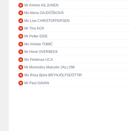
Mr Kimmo KILJUNEN
Ms Alena GAJDŮŠKOVÁ
Ms Lise CHRISTOFFERSEN
Mr Tiny KOX
Mr Petter EIDE
Ms Violeta TOMIĆ
Mr Henk OVERBEEK
Ms Feleknas UCA
Mr Momodou Malcolm JALLOW
Ms Rósa Björk BRYNJÓLFSDÓTTIR
Mr Paul GAVAN