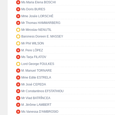
Ms Maria Elena BOSCHI
Ms Doris BURES
Mme Josée LORSCHÉ
Mr Thomas HAMMARBERG
Mr Miroslav NENUTIL
Baroness Doreen E. MASSEY
Mr Phil WILSON
M. Pere LÓPEZ
Ms Tarja FILATOV
Lord George FOULKES
M. Manuel TORNARE
Mme Edite ESTRELA
Mr José CEPEDA
Mr Constantinos EFSTATHIOU
Mr Vlad BATRÎNCEA
M. Jérôme LAMBERT
Ms Vanessa D'AMBROSIO