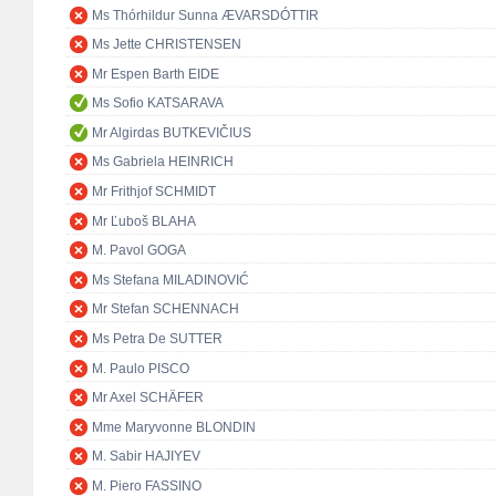
Ms Thórhildur Sunna ÆVARSDÓTTIR
Ms Jette CHRISTENSEN
Mr Espen Barth EIDE
Ms Sofio KATSARAVA
Mr Algirdas BUTKEVIČIUS
Ms Gabriela HEINRICH
Mr Frithjof SCHMIDT
Mr Ľuboš BLAHA
M. Pavol GOGA
Ms Stefana MILADINOVIĆ
Mr Stefan SCHENNACH
Ms Petra De SUTTER
M. Paulo PISCO
Mr Axel SCHÄFER
Mme Maryvonne BLONDIN
M. Sabir HAJIYEV
M. Piero FASSINO