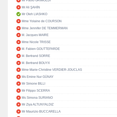
Mr Paolo GRIMOLDI
Mr Ali ŞAHİN
Mr Oleh LIASHKO
Mme Yolaine de COURSON
Mme Jennifer DE TEMMERMAN
M. Jacques MAIRE
Mme Nicole TRISSE
M. Fabien GOUTTEFARDE
M. Bertrand SORRE
M. Bertrand BOUYX
Mme Marie-Christine VERDIER-JOUCLAS
Ms Emine Nur GÜNAY
Mr Simone BILLI
Mr Filippo SCERRA
Ms Simona SURIANO
Mr Ziya ALTUNYALDIZ
Mr Maurizio BUCCARELLA