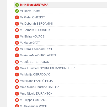
Mr Killion MUNYAMA
Mr Raivo TAMM
Mr Pieter OMTZIGT
Ms Deborah BERGAMINI
M. Bernard FOURNIER
Ms Elvira KOVÁCS
M. Marco GATTI
Mr Franz Leonhard ESSL
Ms Anne-Mari VIROLAINEN
M. Luís LEITE RAMOS
Mme Elisabeth SCHNEIDER-SCHNEITER
Ms Marija OBRADOVIĆ
Ms Biljana PANTIĆ PILJA
Mme Marie-Christine DALLOZ
Mme Nicole DURANTON
M. Filippo LOMBARDI
M. Aleksander POCIEJ