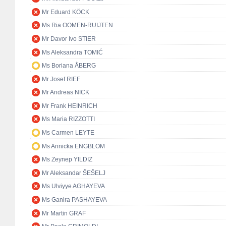
Mr Eduard KÖCK
Ms Ria OOMEN-RUIJTEN
Mr Davor Ivo STIER
Ms Aleksandra TOMIĆ
Ms Boriana ÅBERG
Mr Josef RIEF
Mr Andreas NICK
Mr Frank HEINRICH
Ms Maria RIZZOTTI
Ms Carmen LEYTE
Ms Annicka ENGBLOM
Ms Zeynep YILDIZ
Mr Aleksandar ŠEŠELJ
Ms Ulviyye AGHAYEVA
Ms Ganira PASHAYEVA
Mr Martin GRAF