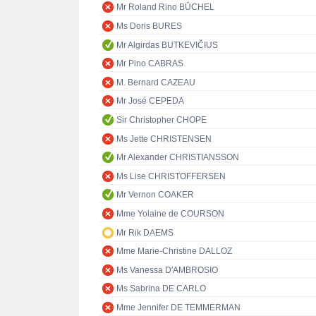
Mr Roland Rino BÜCHEL
Ms Doris BURES
Mr Algirdas BUTKEVIČIUS
Mr Pino CABRAS
M. Bernard CAZEAU
Mr José CEPEDA
Sir Christopher CHOPE
Ms Jette CHRISTENSEN
Mr Alexander CHRISTIANSSON
Ms Lise CHRISTOFFERSEN
Mr Vernon COAKER
Mme Yolaine de COURSON
Mr Rik DAEMS
Mme Marie-Christine DALLOZ
Ms Vanessa D'AMBROSIO
Ms Sabrina DE CARLO
Mme Jennifer DE TEMMERMAN