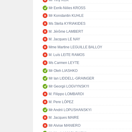
Mr Tiny KOX
Mr Eerik-Niiles KROSS
Mr Konstantin KUHLE
Ms Stella KYRIAKIDES
M. Jérôme LAMBERT
M. Jacques LE NAY
Mme Martine LEGUILLE BALLOY
M. Luís LEITE RAMOS
Ms Carmen LEYTE
Mr Oleh LIASHKO
Mr Ian LIDDELL-GRAINGER
Mr Georgii LOGVYNSKYI
M. Filippo LOMBARDI
M. Pere LÓPEZ
Mr Andrii LOPUSHANSKYI
M. Jacques MAIRE
Mr Alvise MANIERO