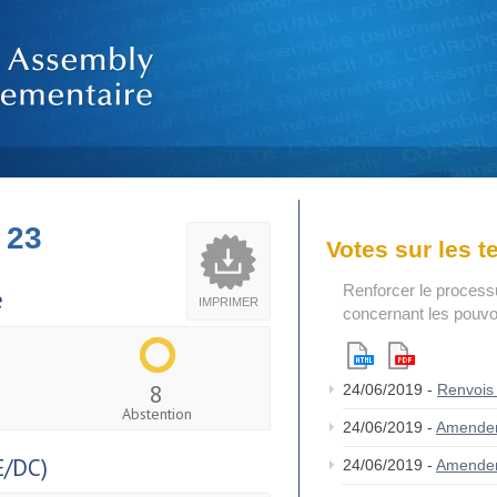
 23
Votes sur les 
Renforcer le process
e
IMPRIMER
concernant les pouvoi
8
24/06/2019 -
Renvois
Abstention
24/06/2019 -
Amende
/DC)
24/06/2019 -
Amende