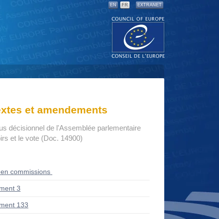
EN
FR
EXTRANET
textes et amendements
us décisionnel de l'Assemblée parlementaire
rs et le vote (Doc. 14900)
 en commissions
ment 3
ment 133