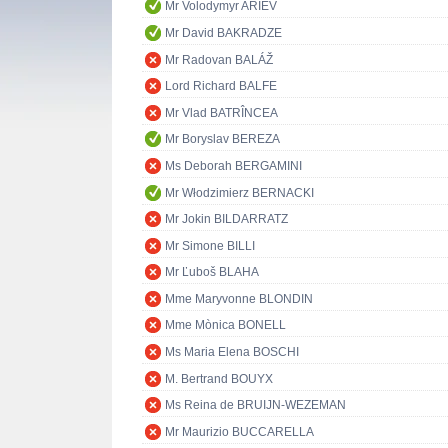
Mr Volodymyr ARIEV
Mr David BAKRADZE
Mr Radovan BALÁŽ
Lord Richard BALFE
Mr Vlad BATRÎNCEA
Mr Boryslav BEREZA
Ms Deborah BERGAMINI
Mr Włodzimierz BERNACKI
Mr Jokin BILDARRATZ
Mr Simone BILLI
Mr Ľuboš BLAHA
Mme Maryvonne BLONDIN
Mme Mònica BONELL
Ms Maria Elena BOSCHI
M. Bertrand BOUYX
Ms Reina de BRUIJN-WEZEMAN
Mr Maurizio BUCCARELLA