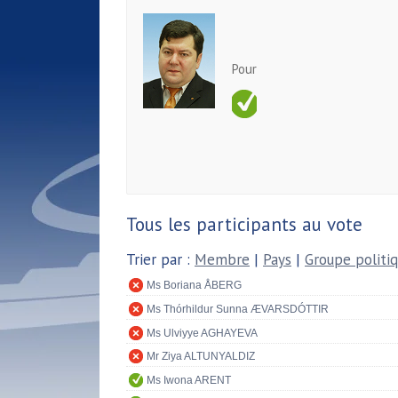
Pour
Tous les participants au vote
Trier par :
Membre
|
Pays
|
Groupe politi
Ms Boriana ÅBERG
Ms Thórhildur Sunna ÆVARSDÓTTIR
Ms Ulviyye AGHAYEVA
Mr Ziya ALTUNYALDIZ
Ms Iwona ARENT