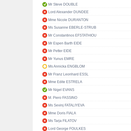
Mr Steve DOUBLE
Lord Alexander DUNDEE
Mme Nicole DURANTON
Ms Susanne EBERLE-STRUB
Mr Constantinos EFSTATHIOU
Mr Espen Barth EIDE
Mr Petter EIDE
Mr Yunus EMRE
Ms Annicka ENGBLOM
Mr Franz Leonhard ESSL
Mme Edite ESTRELA
Mr Nigel EVANS
M. Piero FASSINO
Ms Sevinj FATALIYEVA
Mme Doris FIALA
Ms Tarja FILATOV
Lord George FOULKES