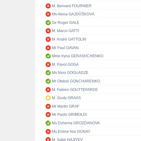
M. Bernard FOURNIER
Ms Alena GAJDŮŠKOVÁ
Sir Roger GALE
M. Marco GATTI
M. André GATTOLIN
Mr Paul GAVAN
Mme Iryna GERASHCHENKO
M. Pavol GOGA
Ms Nino GOGUADZE
Mr Oleksii GONCHARENKO
M. Fabien GOUTTEFARDE
M. Gusty GRAAS
Mr Martin GRAF
Mr Paolo GRIMOLDI
Ms Dzhema GROZDANOVA
Ms Emine Nur GÜNAY
M. Sabir HAJIYEV