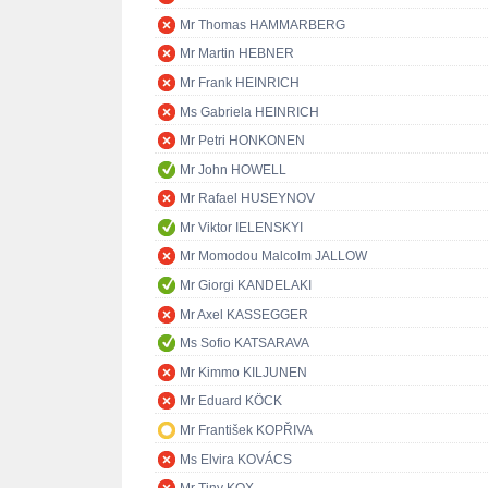
Mr Thomas HAMMARBERG
Mr Martin HEBNER
Mr Frank HEINRICH
Ms Gabriela HEINRICH
Mr Petri HONKONEN
Mr John HOWELL
Mr Rafael HUSEYNOV
Mr Viktor IELENSKYI
Mr Momodou Malcolm JALLOW
Mr Giorgi KANDELAKI
Mr Axel KASSEGGER
Ms Sofio KATSARAVA
Mr Kimmo KILJUNEN
Mr Eduard KÖCK
Mr František KOPŘIVA
Ms Elvira KOVÁCS