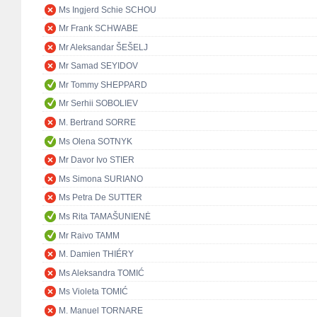
Ms Ingjerd Schie SCHOU
Mr Frank SCHWABE
Mr Aleksandar ŠEŠELJ
Mr Samad SEYIDOV
Mr Tommy SHEPPARD
Mr Serhii SOBOLIEV
M. Bertrand SORRE
Ms Olena SOTNYK
Mr Davor Ivo STIER
Ms Simona SURIANO
Ms Petra De SUTTER
Ms Rita TAMAŠUNIENĖ
Mr Raivo TAMM
M. Damien THIÉRY
Ms Aleksandra TOMIĆ
Ms Violeta TOMIĆ
M. Manuel TORNARE