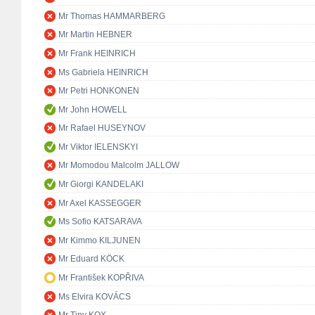
Mr Thomas HAMMARBERG
Mr Martin HEBNER
Mr Frank HEINRICH
Ms Gabriela HEINRICH
Mr Petri HONKONEN
Mr John HOWELL
Mr Rafael HUSEYNOV
Mr Viktor IELENSKYI
Mr Momodou Malcolm JALLOW
Mr Giorgi KANDELAKI
Mr Axel KASSEGGER
Ms Sofio KATSARAVA
Mr Kimmo KILJUNEN
Mr Eduard KÖCK
Mr František KOPŘIVA
Ms Elvira KOVÁCS