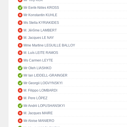
Mr Tiny KOX
Mr Eerik-Niiles KROSS
Mr Konstantin KUHLE
Ms Stella KYRIAKIDES
M. Jérôme LAMBERT
M. Jacques LE NAY
Mme Martine LEGUILLE BALLOY
M. Luís LEITE RAMOS
Ms Carmen LEYTE
Mr Oleh LIASHKO
Mr Ian LIDDELL-GRAINGER
Mr Georgii LOGVYNSKYI
M. Filippo LOMBARDI
M. Pere LÓPEZ
Mr Andrii LOPUSHANSKYI
M. Jacques MAIRE
Mr Alvise MANIERO