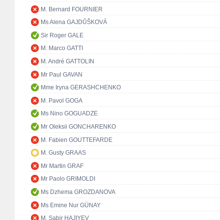
M. Bernard FOURNIER
Ms Alena GAJDŮŠKOVÁ
Sir Roger GALE
M. Marco GATTI
M. André GATTOLIN
Mr Paul GAVAN
Mme Iryna GERASHCHENKO
M. Pavol GOGA
Ms Nino GOGUADZE
Mr Oleksii GONCHARENKO
M. Fabien GOUTTEFARDE
M. Gusty GRAAS
Mr Martin GRAF
Mr Paolo GRIMOLDI
Ms Dzhema GROZDANOVA
Ms Emine Nur GÜNAY
M. Sabir HAJIYEV