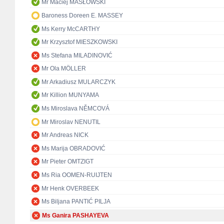
Mr Maciej MASŁOWSKI
Baroness Doreen E. MASSEY
Ms Kerry McCARTHY
Mr Krzysztof MIESZKOWSKI
Ms Stefana MILADINOVIĆ
Mr Ola MÖLLER
Mr Arkadiusz MULARCZYK
Mr Killion MUNYAMA
Ms Miroslava NĚMCOVÁ
Mr Miroslav NENUTIL
Mr Andreas NICK
Ms Marija OBRADOVIĆ
Mr Pieter OMTZIGT
Ms Ria OOMEN-RUIJTEN
Mr Henk OVERBEEK
Ms Biljana PANTIĆ PILJA
Ms Ganira PASHAYEVA