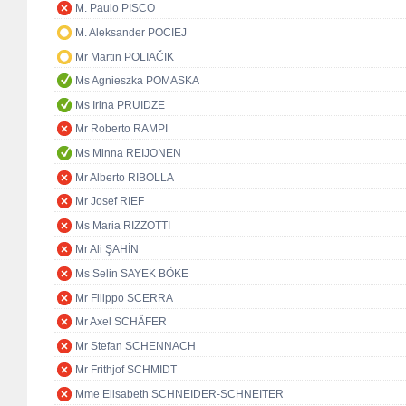
M. Paulo PISCO
M. Aleksander POCIEJ
Mr Martin POLIAČIK
Ms Agnieszka POMASKA
Ms Irina PRUIDZE
Mr Roberto RAMPI
Ms Minna REIJONEN
Mr Alberto RIBOLLA
Mr Josef RIEF
Ms Maria RIZZOTTI
Mr Ali ŞAHİN
Ms Selin SAYEK BÖKE
Mr Filippo SCERRA
Mr Axel SCHÄFER
Mr Stefan SCHENNACH
Mr Frithjof SCHMIDT
Mme Elisabeth SCHNEIDER-SCHNEITER