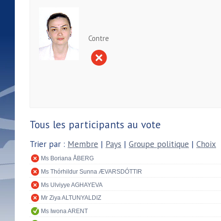
Contre
Tous les participants au vote
Trier par :
Membre
|
Pays
|
Groupe politique
|
Choix
Ms Boriana ÅBERG
Ms Thórhildur Sunna ÆVARSDÓTTIR
Ms Ulviyye AGHAYEVA
Mr Ziya ALTUNYALDIZ
Ms Iwona ARENT