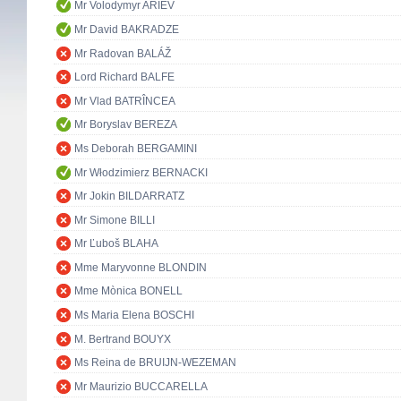
Mr Volodymyr ARIEV
Mr David BAKRADZE
Mr Radovan BALÁŽ
Lord Richard BALFE
Mr Vlad BATRÎNCEA
Mr Boryslav BEREZA
Ms Deborah BERGAMINI
Mr Włodzimierz BERNACKI
Mr Jokin BILDARRATZ
Mr Simone BILLI
Mr Ľuboš BLAHA
Mme Maryvonne BLONDIN
Mme Mònica BONELL
Ms Maria Elena BOSCHI
M. Bertrand BOUYX
Ms Reina de BRUIJN-WEZEMAN
Mr Maurizio BUCCARELLA