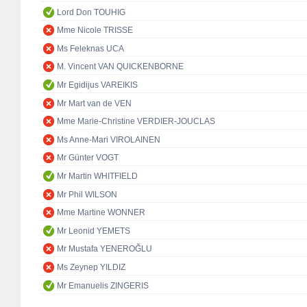
Lord Don TOUHIG
Mme Nicole TRISSE
Ms Feleknas UCA
M. Vincent VAN QUICKENBORNE
Mr Egidijus VAREIKIS
Mr Mart van de VEN
Mme Marie-Christine VERDIER-JOUCLAS
Ms Anne-Mari VIROLAINEN
Mr Günter VOGT
Mr Martin WHITFIELD
Mr Phil WILSON
Mme Martine WONNER
Mr Leonid YEMETS
Mr Mustafa YENEROĞLU
Ms Zeynep YILDIZ
Mr Emanuelis ZINGERIS