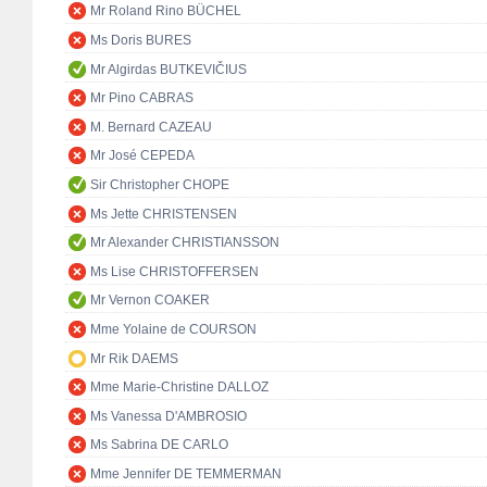
Mr Roland Rino BÜCHEL
Ms Doris BURES
Mr Algirdas BUTKEVIČIUS
Mr Pino CABRAS
M. Bernard CAZEAU
Mr José CEPEDA
Sir Christopher CHOPE
Ms Jette CHRISTENSEN
Mr Alexander CHRISTIANSSON
Ms Lise CHRISTOFFERSEN
Mr Vernon COAKER
Mme Yolaine de COURSON
Mr Rik DAEMS
Mme Marie-Christine DALLOZ
Ms Vanessa D'AMBROSIO
Ms Sabrina DE CARLO
Mme Jennifer DE TEMMERMAN