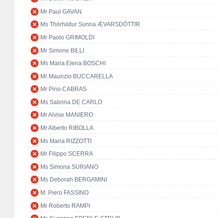
Mr Paul GAVAN
Ms Thórhildur Sunna ÆVARSDÓTTIR
Mr Paolo GRIMOLDI
Mr Simone BILLI
Ms Maria Elena BOSCHI
Mr Maurizio BUCCARELLA
Mr Pino CABRAS
Ms Sabrina DE CARLO
Mr Alvise MANIERO
Mr Alberto RIBOLLA
Ms Maria RIZZOTTI
Mr Filippo SCERRA
Ms Simona SURIANO
Ms Deborah BERGAMINI
M. Piero FASSINO
Mr Roberto RAMPI