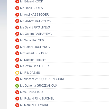
Mr Eduard KÖCK
Ms Doris BURES
Mr Axel KASSEGGER
Ms Ulviyye AGHAYEVA
Ms Sevinj FATALIYEVA
Ms Ganira PASHAYEVA
M. Sabir HAJIYEV
Mr Rafael HUSEYNOV
Mr Samad SEYIDOV
M. Damien THIÉRY
Ms Petra De SUTTER
Mr Rik DAEMS
M. Vincent VAN QUICKENBORNE
Ms Dzhema GROZDANOVA
Mme Doris FIALA
Mr Roland Rino BÜCHEL
M. Manuel TORNARE