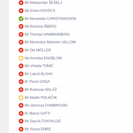
Mr Aleksandar ŠEŠELJ
Ms Elvira KOVÁCS
Mr Alexander CHRISTIANSSON
Ms Boriana ÅBERG
Mr Thomas HAMMARBERG
Mr Momodou Malcolm JALLOW
Mr Ola MÖLLER
Ms Annicka ENGBLOM
Ms Violeta TOMIĆ
Mr Ľuboš BLAHA
M. Pavol GOGA
Mr Radovan BALÁŽ
Mr Martin POLIAČIK
Ms Vanessa D'AMBROSIO
M. Marco GATTI
Mr Ziya ALTUNYALDIZ
Mr Yunus EMRE