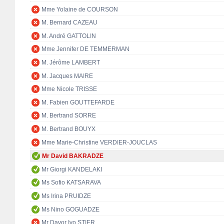
Mme Yolaine de COURSON
M. Bernard CAZEAU
M. André GATTOLIN
Mme Jennifer DE TEMMERMAN
M. Jérôme LAMBERT
M. Jacques MAIRE
Mme Nicole TRISSE
M. Fabien GOUTTEFARDE
M. Bertrand SORRE
M. Bertrand BOUYX
Mme Marie-Christine VERDIER-JOUCLAS
Mr David BAKRADZE
Mr Giorgi KANDELAKI
Ms Sofio KATSARAVA
Ms Irina PRUIDZE
Ms Nino GOGUADZE
Mr Davor Ivo STIER