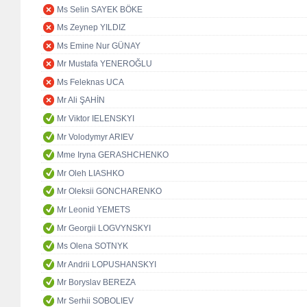
Ms Selin SAYEK BÖKE
Ms Zeynep YILDIZ
Ms Emine Nur GÜNAY
Mr Mustafa YENEROĞLU
Ms Feleknas UCA
Mr Ali ŞAHİN
Mr Viktor IELENSKYI
Mr Volodymyr ARIEV
Mme Iryna GERASHCHENKO
Mr Oleh LIASHKO
Mr Oleksii GONCHARENKO
Mr Leonid YEMETS
Mr Georgii LOGVYNSKYI
Ms Olena SOTNYK
Mr Andrii LOPUSHANSKYI
Mr Boryslav BEREZA
Mr Serhii SOBOLIEV