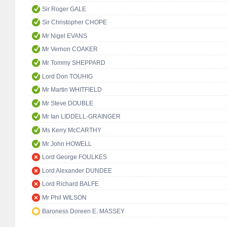
Sir Roger GALE
Sir Christopher CHOPE
Mr Nigel EVANS
Mr Vernon COAKER
Mr Tommy SHEPPARD
Lord Don TOUHIG
Mr Martin WHITFIELD
Mr Steve DOUBLE
Mr Ian LIDDELL-GRAINGER
Ms Kerry McCARTHY
Mr John HOWELL
Lord George FOULKES
Lord Alexander DUNDEE
Lord Richard BALFE
Mr Phil WILSON
Baroness Doreen E. MASSEY