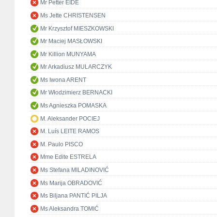
Mr Petter EIDE
Ms Jette CHRISTENSEN
Mr Krzysztof MIESZKOWSKI
Mr Maciej MASŁOWSKI
Mr Killion MUNYAMA
Mr Arkadiusz MULARCZYK
Ms Iwona ARENT
Mr Włodzimierz BERNACKI
Ms Agnieszka POMASKA
M. Aleksander POCIEJ
M. Luís LEITE RAMOS
M. Paulo PISCO
Mme Edite ESTRELA
Ms Stefana MILADINOVIĆ
Ms Marija OBRADOVIĆ
Ms Biljana PANTIĆ PILJA
Ms Aleksandra TOMIĆ