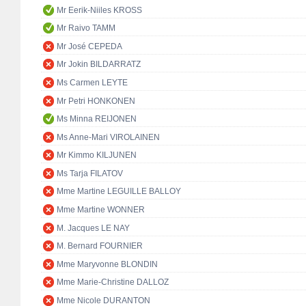
Mr Eerik-Niiles KROSS
Mr Raivo TAMM
Mr José CEPEDA
Mr Jokin BILDARRATZ
Ms Carmen LEYTE
Mr Petri HONKONEN
Ms Minna REIJONEN
Ms Anne-Mari VIROLAINEN
Mr Kimmo KILJUNEN
Ms Tarja FILATOV
Mme Martine LEGUILLE BALLOY
Mme Martine WONNER
M. Jacques LE NAY
M. Bernard FOURNIER
Mme Maryvonne BLONDIN
Mme Marie-Christine DALLOZ
Mme Nicole DURANTON