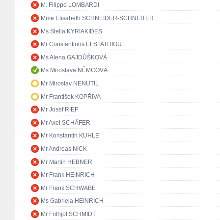
M. Filippo LOMBARDI
Mme Elisabeth SCHNEIDER-SCHNEITER
Ms Stella KYRIAKIDES
Mr Constantinos EFSTATHIOU
Ms Alena GAJDŮŠKOVÁ
Ms Miroslava NĚMCOVÁ
Mr Miroslav NENUTIL
Mr František KOPŘIVA
Mr Josef RIEF
Mr Axel SCHÄFER
Mr Konstantin KUHLE
Mr Andreas NICK
Mr Martin HEBNER
Mr Frank HEINRICH
Mr Frank SCHWABE
Ms Gabriela HEINRICH
Mr Frithjof SCHMIDT