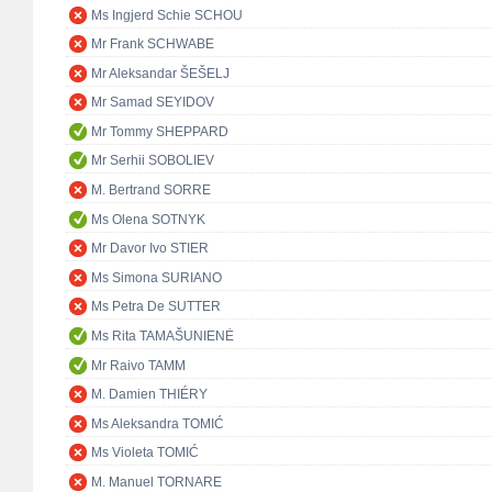
Ms Ingjerd Schie SCHOU
Mr Frank SCHWABE
Mr Aleksandar ŠEŠELJ
Mr Samad SEYIDOV
Mr Tommy SHEPPARD
Mr Serhii SOBOLIEV
M. Bertrand SORRE
Ms Olena SOTNYK
Mr Davor Ivo STIER
Ms Simona SURIANO
Ms Petra De SUTTER
Ms Rita TAMAŠUNIENĖ
Mr Raivo TAMM
M. Damien THIÉRY
Ms Aleksandra TOMIĆ
Ms Violeta TOMIĆ
M. Manuel TORNARE