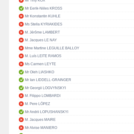
Mr Tiny KOX
Mr Eerik-Niiles KROSS
Mr Konstantin KUHLE
Ms Stella KYRIAKIDES
M. Jérôme LAMBERT
M. Jacques LE NAY
Mme Martine LEGUILLE BALLOY
M. Luís LEITE RAMOS
Ms Carmen LEYTE
Mr Oleh LIASHKO
Mr Ian LIDDELL-GRAINGER
Mr Georgii LOGVYNSKYI
M. Filippo LOMBARDI
M. Pere LÓPEZ
Mr Andrii LOPUSHANSKYI
M. Jacques MAIRE
Mr Alvise MANIERO