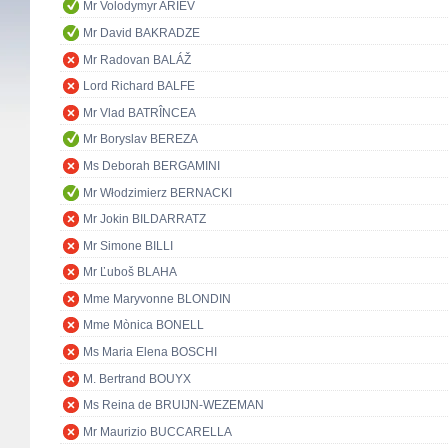
Mr Volodymyr ARIEV
Mr David BAKRADZE
Mr Radovan BALÁŽ
Lord Richard BALFE
Mr Vlad BATRÎNCEA
Mr Boryslav BEREZA
Ms Deborah BERGAMINI
Mr Włodzimierz BERNACKI
Mr Jokin BILDARRATZ
Mr Simone BILLI
Mr Ľuboš BLAHA
Mme Maryvonne BLONDIN
Mme Mònica BONELL
Ms Maria Elena BOSCHI
M. Bertrand BOUYX
Ms Reina de BRUIJN-WEZEMAN
Mr Maurizio BUCCARELLA