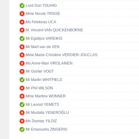
Lord Don TOUHIG
Mme Nicole TRISSE
Ms Feleknas UCA
M. Vincent VAN QUICKENBORNE
Mr Egidijus VAREIKIS
Mr Mart van de VEN
Mme Marie-Christine VERDIER-JOUCLAS
Ms Anne-Mari VIROLAINEN
Mr Günter VOGT
Mr Martin WHITFIELD
Mr Phil WILSON
Mme Martine WONNER
Mr Leonid YEMETS
Mr Mustafa YENEROĞLU
Ms Zeynep YILDIZ
Mr Emanuelis ZINGERIS