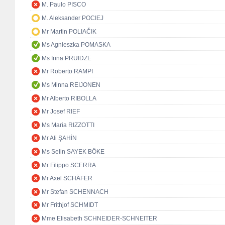
M. Paulo PISCO
M. Aleksander POCIEJ
Mr Martin POLIAČIK
Ms Agnieszka POMASKA
Ms Irina PRUIDZE
Mr Roberto RAMPI
Ms Minna REIJONEN
Mr Alberto RIBOLLA
Mr Josef RIEF
Ms Maria RIZZOTTI
Mr Ali ŞAHİN
Ms Selin SAYEK BÖKE
Mr Filippo SCERRA
Mr Axel SCHÄFER
Mr Stefan SCHENNACH
Mr Frithjof SCHMIDT
Mme Elisabeth SCHNEIDER-SCHNEITER