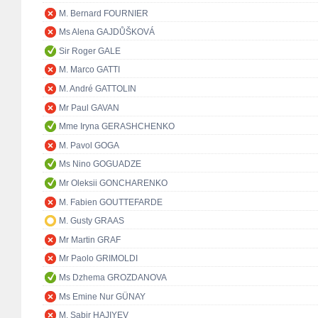
M. Bernard FOURNIER
Ms Alena GAJDŮŠKOVÁ
Sir Roger GALE
M. Marco GATTI
M. André GATTOLIN
Mr Paul GAVAN
Mme Iryna GERASHCHENKO
M. Pavol GOGA
Ms Nino GOGUADZE
Mr Oleksii GONCHARENKO
M. Fabien GOUTTEFARDE
M. Gusty GRAAS
Mr Martin GRAF
Mr Paolo GRIMOLDI
Ms Dzhema GROZDANOVA
Ms Emine Nur GÜNAY
M. Sabir HAJIYEV