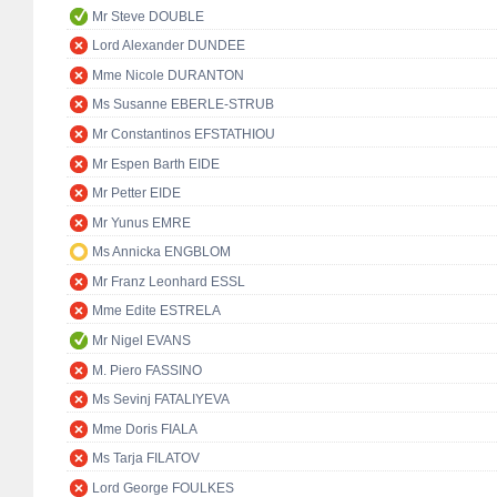
Mr Steve DOUBLE
Lord Alexander DUNDEE
Mme Nicole DURANTON
Ms Susanne EBERLE-STRUB
Mr Constantinos EFSTATHIOU
Mr Espen Barth EIDE
Mr Petter EIDE
Mr Yunus EMRE
Ms Annicka ENGBLOM
Mr Franz Leonhard ESSL
Mme Edite ESTRELA
Mr Nigel EVANS
M. Piero FASSINO
Ms Sevinj FATALIYEVA
Mme Doris FIALA
Ms Tarja FILATOV
Lord George FOULKES