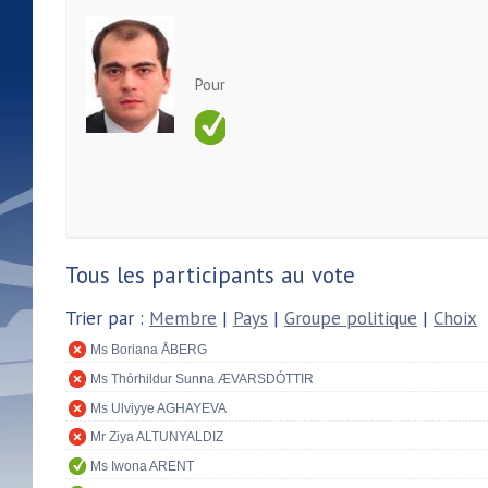
Pour
Tous les participants au vote
Trier par :
Membre
|
Pays
|
Groupe politique
|
Choix
Ms Boriana ÅBERG
Ms Thórhildur Sunna ÆVARSDÓTTIR
Ms Ulviyye AGHAYEVA
Mr Ziya ALTUNYALDIZ
Ms Iwona ARENT