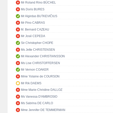
Mr Roland Rino BÜCHEL
Ms Doris BURES
Mr Algirdas BUTKEVIČIUS
Mr Pino CABRAS
M. Bernard CAZEAU
Mr José CEPEDA
Sir Christopher CHOPE
Ms Jette CHRISTENSEN
Mr Alexander CHRISTIANSSON
Ms Lise CHRISTOFFERSEN
Mr Vernon COAKER
Mme Yolaine de COURSON
Mr Rik DAEMS
Mme Marie-Christine DALLOZ
Ms Vanessa D'AMBROSIO
Ms Sabrina DE CARLO
Mme Jennifer DE TEMMERMAN