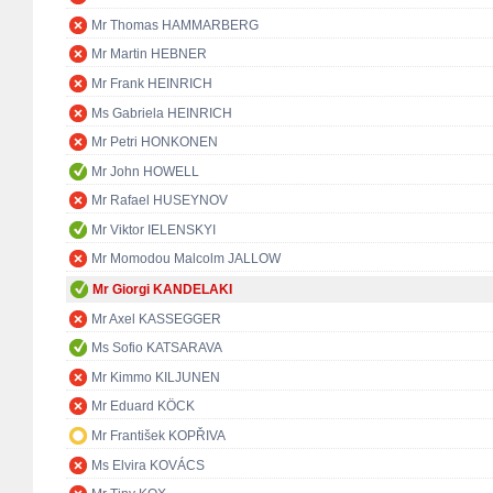
Mr Thomas HAMMARBERG
Mr Martin HEBNER
Mr Frank HEINRICH
Ms Gabriela HEINRICH
Mr Petri HONKONEN
Mr John HOWELL
Mr Rafael HUSEYNOV
Mr Viktor IELENSKYI
Mr Momodou Malcolm JALLOW
Mr Giorgi KANDELAKI
Mr Axel KASSEGGER
Ms Sofio KATSARAVA
Mr Kimmo KILJUNEN
Mr Eduard KÖCK
Mr František KOPŘIVA
Ms Elvira KOVÁCS