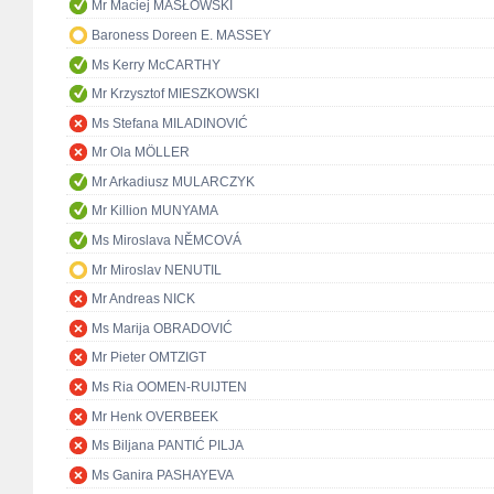
Mr Maciej MASŁOWSKI
Baroness Doreen E. MASSEY
Ms Kerry McCARTHY
Mr Krzysztof MIESZKOWSKI
Ms Stefana MILADINOVIĆ
Mr Ola MÖLLER
Mr Arkadiusz MULARCZYK
Mr Killion MUNYAMA
Ms Miroslava NĚMCOVÁ
Mr Miroslav NENUTIL
Mr Andreas NICK
Ms Marija OBRADOVIĆ
Mr Pieter OMTZIGT
Ms Ria OOMEN-RUIJTEN
Mr Henk OVERBEEK
Ms Biljana PANTIĆ PILJA
Ms Ganira PASHAYEVA