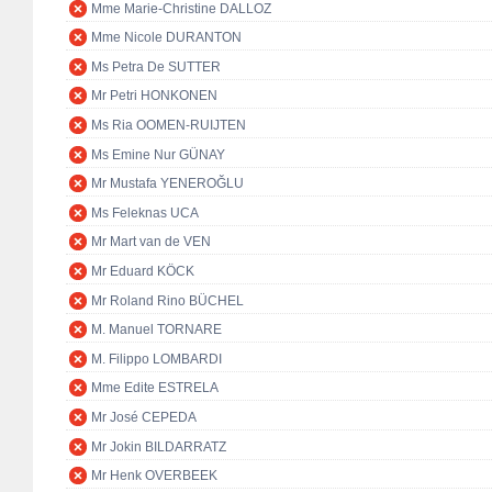
Mme Marie-Christine DALLOZ
Mme Nicole DURANTON
Ms Petra De SUTTER
Mr Petri HONKONEN
Ms Ria OOMEN-RUIJTEN
Ms Emine Nur GÜNAY
Mr Mustafa YENEROĞLU
Ms Feleknas UCA
Mr Mart van de VEN
Mr Eduard KÖCK
Mr Roland Rino BÜCHEL
M. Manuel TORNARE
M. Filippo LOMBARDI
Mme Edite ESTRELA
Mr José CEPEDA
Mr Jokin BILDARRATZ
Mr Henk OVERBEEK