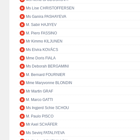
Ms Lise CHRISTOFFERSEN
Ms Ganira PASHAYEVA
M. Sabir HAJIYEV
M. Piero FASSINO
Mr Kimmo KILJUNEN
Ms Elvira KOVÁCS
Mme Doris FIALA
Ms Deborah BERGAMINI
M. Bernard FOURNIER
Mme Maryvonne BLONDIN
Mr Martin GRAF
M. Marco GATTI
Ms Ingjerd Schie SCHOU
M. Paulo PISCO
Mr Axel SCHÄFER
Ms Sevinj FATALIYEVA