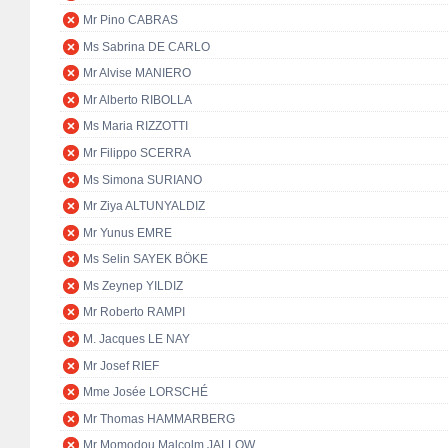
Mr Pino CABRAS
Ms Sabrina DE CARLO
Mr Alvise MANIERO
Mr Alberto RIBOLLA
Ms Maria RIZZOTTI
Mr Filippo SCERRA
Ms Simona SURIANO
Mr Ziya ALTUNYALDIZ
Mr Yunus EMRE
Ms Selin SAYEK BÖKE
Ms Zeynep YILDIZ
Mr Roberto RAMPI
M. Jacques LE NAY
Mr Josef RIEF
Mme Josée LORSCHÉ
Mr Thomas HAMMARBERG
Mr Momodou Malcolm JALLOW