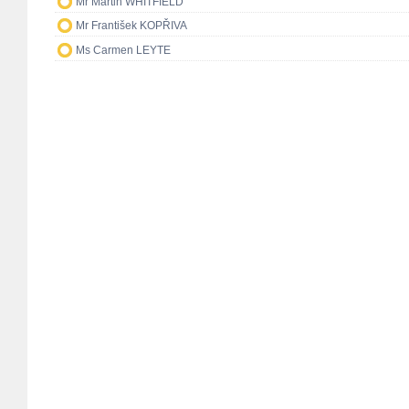
Mr Martin WHITFIELD
Mr František KOPŘIVA
Ms Carmen LEYTE