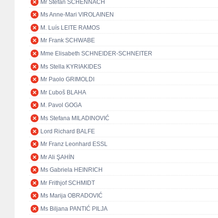
Mr Stefan SCHENNACH
Ms Anne-Mari VIROLAINEN
M. Luís LEITE RAMOS
Mr Frank SCHWABE
Mme Elisabeth SCHNEIDER-SCHNEITER
Ms Stella KYRIAKIDES
Mr Paolo GRIMOLDI
Mr Ľuboš BLAHA
M. Pavol GOGA
Ms Stefana MILADINOVIĆ
Lord Richard BALFE
Mr Franz Leonhard ESSL
Mr Ali ŞAHİN
Ms Gabriela HEINRICH
Mr Frithjof SCHMIDT
Ms Marija OBRADOVIĆ
Ms Biljana PANTIĆ PILJA