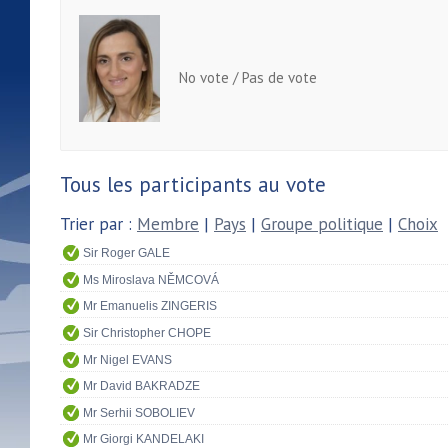
No vote / Pas de vote
Tous les participants au vote
Trier par :
Membre
|
Pays
|
Groupe politique
|
Choix
Sir Roger GALE
Ms Miroslava NĚMCOVÁ
Mr Emanuelis ZINGERIS
Sir Christopher CHOPE
Mr Nigel EVANS
Mr David BAKRADZE
Mr Serhii SOBOLIEV
Mr Giorgi KANDELAKI