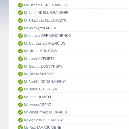
Ms Dzhema GROZDANOVA
Mr Ian LIDDELL-GRAINGER
Mr Arkadiusz MULARCZYK
Mr Volodymyr ARIEV
Mme Iryna GERASHCHENKO
Mr Algirdas BUTKEVIČIUS
Mr Killion MUNYAMA
Mr Leonid YEMETS
Mr Georgii LOGVYNSKYI
Ms Olena SOTNYK
Mr Andrii LOPUSHANSKYI
Mr Boryslav BEREZA
Mr John HOWELL
Ms Iwona ARENT
Mr Włodzimierz BERNACKI
Ms Agnieszka POMASKA
Ms Rita TAMAŠUNIENĖ