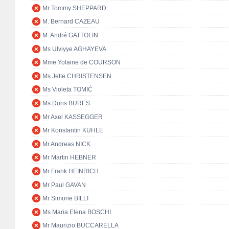
Mr Tommy SHEPPARD
M. Bernard CAZEAU
M. André GATTOLIN
Ms Ulviyye AGHAYEVA
Mme Yolaine de COURSON
Ms Jette CHRISTENSEN
Ms Violeta TOMIĆ
Ms Doris BURES
Mr Axel KASSEGGER
Mr Konstantin KUHLE
Mr Andreas NICK
Mr Martin HEBNER
Mr Frank HEINRICH
Mr Paul GAVAN
Mr Simone BILLI
Ms Maria Elena BOSCHI
Mr Maurizio BUCCARELLA