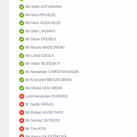
Ms Sofio KATSARAVA
Ms Irina PRUIDZE
Ms Nino GOGUADZE
Mr Oleh LIASHKO
Mr Steve DOUBLE
Mr Maciej MASŁOWSKI
Ms Linda OZOLA
Mr Viktor IELENSKYI
Mr Alexander CHRISTIANSSON
Mr Krzysztof MIESZKOWSKI
Ms Marija GOLUBEVA
Lord Alexander DUNDEE
M. Gusty GRAAS
Mr Rafael HUSEYNOV
Mr Samad SEYIDOV
Mr Tiny KOX
Ms Alena GAJDŮŠKOVÁ