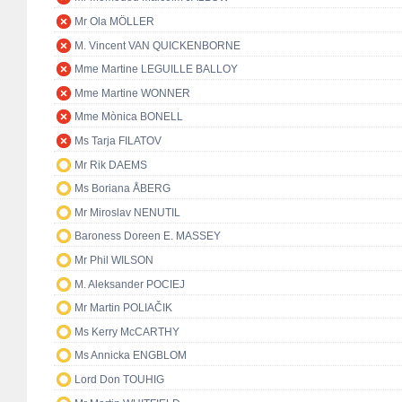
Mr Ola MÖLLER
M. Vincent VAN QUICKENBORNE
Mme Martine LEGUILLE BALLOY
Mme Martine WONNER
Mme Mònica BONELL
Ms Tarja FILATOV
Mr Rik DAEMS
Ms Boriana ÅBERG
Mr Miroslav NENUTIL
Baroness Doreen E. MASSEY
Mr Phil WILSON
M. Aleksander POCIEJ
Mr Martin POLIAČIK
Ms Kerry McCARTHY
Ms Annicka ENGBLOM
Lord Don TOUHIG