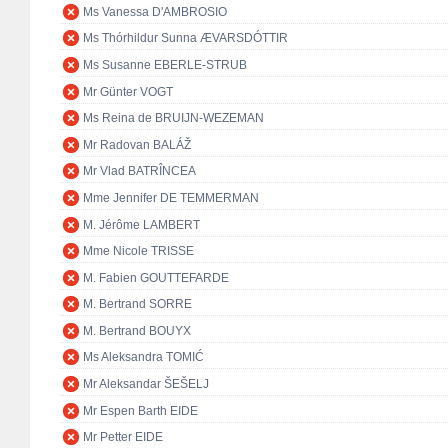
Ms Vanessa D'AMBROSIO
Ms Thórhildur Sunna ÆVARSDÓTTIR
Ms Susanne EBERLE-STRUB
Mr Günter VOGT
Ms Reina de BRUIJN-WEZEMAN
Mr Radovan BALÁŽ
Mr Vlad BATRÎNCEA
Mme Jennifer DE TEMMERMAN
M. Jérôme LAMBERT
Mme Nicole TRISSE
M. Fabien GOUTTEFARDE
M. Bertrand SORRE
M. Bertrand BOUYX
Ms Aleksandra TOMIĆ
Mr Aleksandar ŠEŠELJ
Mr Espen Barth EIDE
Mr Petter EIDE