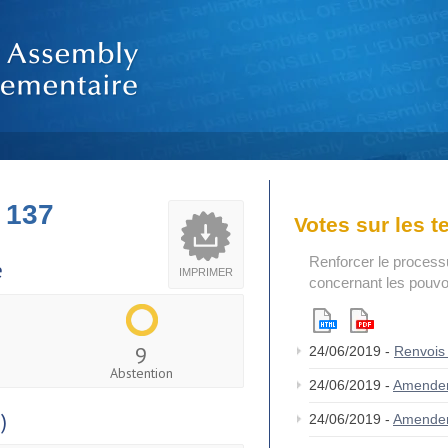
 137
Votes sur les 
Renforcer le process
e
IMPRIMER
concernant les pouvoi
9
24/06/2019 -
Renvois
Abstention
24/06/2019 -
Amende
)
24/06/2019 -
Amende