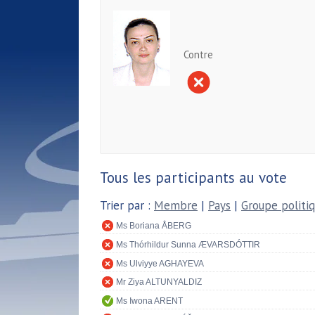
Contre
Tous les participants au vote
Trier par :
Membre
|
Pays
|
Groupe politi
Ms Boriana ÅBERG
Ms Thórhildur Sunna ÆVARSDÓTTIR
Ms Ulviyye AGHAYEVA
Mr Ziya ALTUNYALDIZ
Ms Iwona ARENT