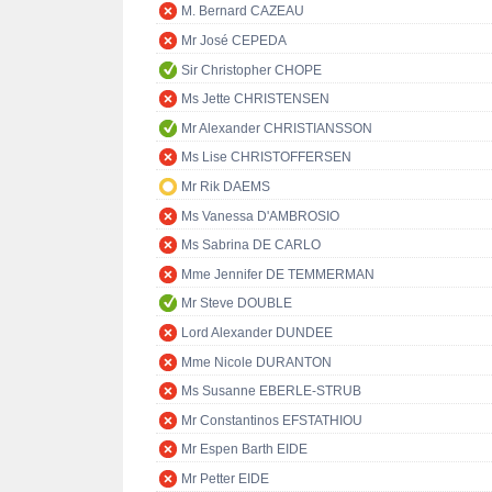
M. Bernard CAZEAU
Mr José CEPEDA
Sir Christopher CHOPE
Ms Jette CHRISTENSEN
Mr Alexander CHRISTIANSSON
Ms Lise CHRISTOFFERSEN
Mr Rik DAEMS
Ms Vanessa D'AMBROSIO
Ms Sabrina DE CARLO
Mme Jennifer DE TEMMERMAN
Mr Steve DOUBLE
Lord Alexander DUNDEE
Mme Nicole DURANTON
Ms Susanne EBERLE-STRUB
Mr Constantinos EFSTATHIOU
Mr Espen Barth EIDE
Mr Petter EIDE