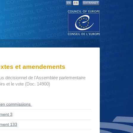
EN
FR
EXTRANET
textes et amendements
us décisionnel de l'Assemblée parlementaire
rs et le vote (Doc. 14900)
 en commissions
ment 3
ment 133