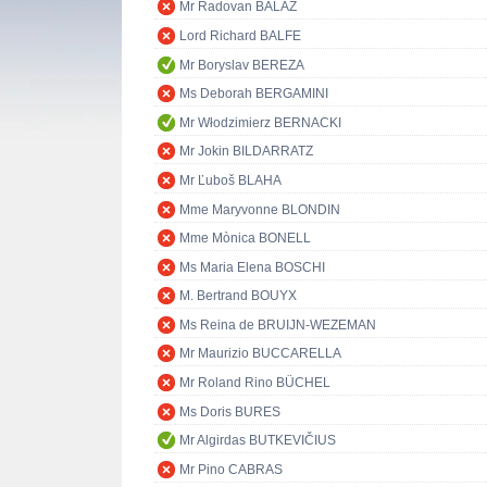
Mr Radovan BALÁŽ
Lord Richard BALFE
Mr Boryslav BEREZA
Ms Deborah BERGAMINI
Mr Włodzimierz BERNACKI
Mr Jokin BILDARRATZ
Mr Ľuboš BLAHA
Mme Maryvonne BLONDIN
Mme Mònica BONELL
Ms Maria Elena BOSCHI
M. Bertrand BOUYX
Ms Reina de BRUIJN-WEZEMAN
Mr Maurizio BUCCARELLA
Mr Roland Rino BÜCHEL
Ms Doris BURES
Mr Algirdas BUTKEVIČIUS
Mr Pino CABRAS