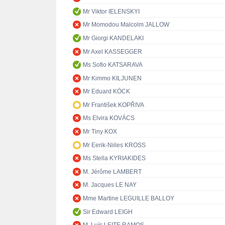
Mr Viktor IELENSKYI
Mr Momodou Malcolm JALLOW
Mr Giorgi KANDELAKI
Mr Axel KASSEGGER
Ms Sofio KATSARAVA
Mr Kimmo KILJUNEN
Mr Eduard KÖCK
Mr František KOPŘIVA
Ms Elvira KOVÁCS
Mr Tiny KOX
Mr Eerik-Niiles KROSS
Ms Stella KYRIAKIDES
M. Jérôme LAMBERT
M. Jacques LE NAY
Mme Martine LEGUILLE BALLOY
Sir Edward LEIGH