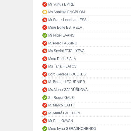
Mr Yunus EMRE
Ms Annicka ENGBLOM
Mr Franz Leonhard ESSL
Mme Edite ESTRELA
Mr Nigel EVANS
M. Piero FASSINO
Ms Sevinj FATALIYEVA
Mme Doris FIALA
Ms Tarja FILATOV
Lord George FOULKES
M. Bernard FOURNIER
Ms Alena GAJDŮŠKOVÁ
Sir Roger GALE
M. Marco GATTI
M. André GATTOLIN
Mr Paul GAVAN
Mme Iryna GERASHCHENKO