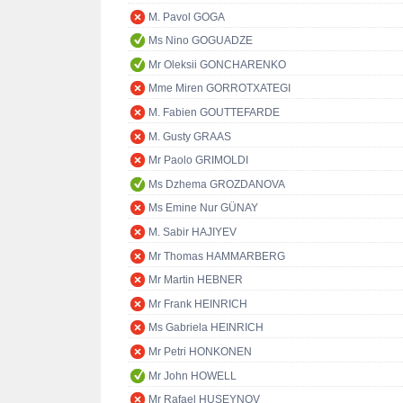
M. Pavol GOGA
Ms Nino GOGUADZE
Mr Oleksii GONCHARENKO
Mme Miren GORROTXATEGI
M. Fabien GOUTTEFARDE
M. Gusty GRAAS
Mr Paolo GRIMOLDI
Ms Dzhema GROZDANOVA
Ms Emine Nur GÜNAY
M. Sabir HAJIYEV
Mr Thomas HAMMARBERG
Mr Martin HEBNER
Mr Frank HEINRICH
Ms Gabriela HEINRICH
Mr Petri HONKONEN
Mr John HOWELL
Mr Rafael HUSEYNOV