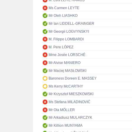
M. Luís LEITE RAMOS
Ms Carmen LEYTE
Mr Oleh LIASHKO
Mr Ian LIDDELL-GRAINGER
Mr Georgii LOGVYNSKYI
M. Filippo LOMBARDI
M. Pere LÓPEZ
Mme Josée LORSCHÉ
Mr Alvise MANIERO
Mr Maciej MASŁOWSKI
Baroness Doreen E. MASSEY
Ms Kerry McCARTHY
Mr Krzysztof MIESZKOWSKI
Ms Stefana MILADINOVIĆ
Mr Ola MÖLLER
Mr Arkadiusz MULARCZYK
Mr Killion MUNYAMA