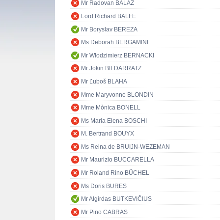
Mr Radovan BALÁŽ
Lord Richard BALFE
Mr Boryslav BEREZA
Ms Deborah BERGAMINI
Mr Włodzimierz BERNACKI
Mr Jokin BILDARRATZ
Mr Ľuboš BLAHA
Mme Maryvonne BLONDIN
Mme Mònica BONELL
Ms Maria Elena BOSCHI
M. Bertrand BOUYX
Ms Reina de BRUIJN-WEZEMAN
Mr Maurizio BUCCARELLA
Mr Roland Rino BÜCHEL
Ms Doris BURES
Mr Algirdas BUTKEVIČIUS
Mr Pino CABRAS