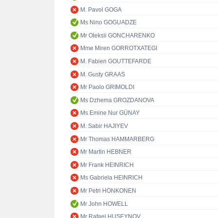
M. Pavol GOGA
Ms Nino GOGUADZE
Mr Oleksii GONCHARENKO
Mme Miren GORROTXATEGI
M. Fabien GOUTTEFARDE
M. Gusty GRAAS
Mr Paolo GRIMOLDI
Ms Dzhema GROZDANOVA
Ms Emine Nur GÜNAY
M. Sabir HAJIYEV
Mr Thomas HAMMARBERG
Mr Martin HEBNER
Mr Frank HEINRICH
Ms Gabriela HEINRICH
Mr Petri HONKONEN
Mr John HOWELL
Mr Rafael HUSEYNOV