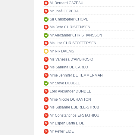
M. Bernard CAZEAU
Mr José CEPEDA
Sir Christopher CHOPE
Ms Jette CHRISTENSEN
Mr Alexander CHRISTIANSSON
Ms Lise CHRISTOFFERSEN
Mr Rik DAEMS
Ms Vanessa D'AMBROSIO
Ms Sabrina DE CARLO
Mme Jennifer DE TEMMERMAN
Mr Steve DOUBLE
Lord Alexander DUNDEE
Mme Nicole DURANTON
Ms Susanne EBERLE-STRUB
Mr Constantinos EFSTATHIOU
Mr Espen Barth EIDE
Mr Petter EIDE