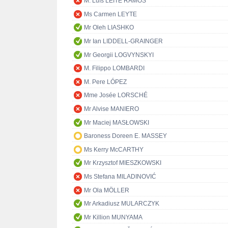
M. Luís LEITE RAMOS
Ms Carmen LEYTE
Mr Oleh LIASHKO
Mr Ian LIDDELL-GRAINGER
Mr Georgii LOGVYNSKYI
M. Filippo LOMBARDI
M. Pere LÓPEZ
Mme Josée LORSCHÉ
Mr Alvise MANIERO
Mr Maciej MASŁOWSKI
Baroness Doreen E. MASSEY
Ms Kerry McCARTHY
Mr Krzysztof MIESZKOWSKI
Ms Stefana MILADINOVIĆ
Mr Ola MÖLLER
Mr Arkadiusz MULARCZYK
Mr Killion MUNYAMA