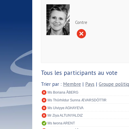
Contre
Tous les participants au vote
Trier par :
Membre
|
Pays
|
Groupe politi
Ms Boriana ÅBERG
Ms Thórhildur Sunna ÆVARSDÓTTIR
Ms Ulviyye AGHAYEVA
Mr Ziya ALTUNYALDIZ
Ms Iwona ARENT