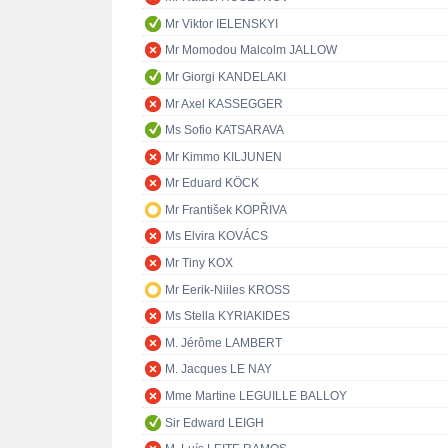
Mr Viktor IELENSKYI
Mr Momodou Malcolm JALLOW
Mr Giorgi KANDELAKI
Mr Axel KASSEGGER
Ms Sofio KATSARAVA
Mr Kimmo KILJUNEN
Mr Eduard KÖCK
Mr František KOPŘIVA
Ms Elvira KOVÁCS
Mr Tiny KOX
Mr Eerik-Niiles KROSS
Ms Stella KYRIAKIDES
M. Jérôme LAMBERT
M. Jacques LE NAY
Mme Martine LEGUILLE BALLOY
Sir Edward LEIGH