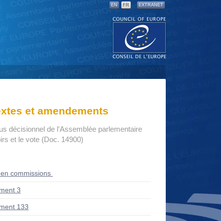
EN
FR
EXTRANET
textes et amendements
us décisionnel de l'Assemblée parlementaire
rs et le vote (Doc. 14900)
 en commissions
ment 3
ment 133