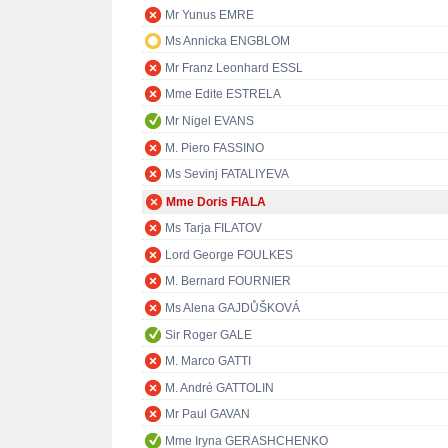
Mr Yunus EMRE
Ms Annicka ENGBLOM
Mr Franz Leonhard ESSL
Mme Edite ESTRELA
Mr Nigel EVANS
M. Piero FASSINO
Ms Sevinj FATALIYEVA
Mme Doris FIALA
Ms Tarja FILATOV
Lord George FOULKES
M. Bernard FOURNIER
Ms Alena GAJDŮŠKOVÁ
Sir Roger GALE
M. Marco GATTI
M. André GATTOLIN
Mr Paul GAVAN
Mme Iryna GERASHCHENKO